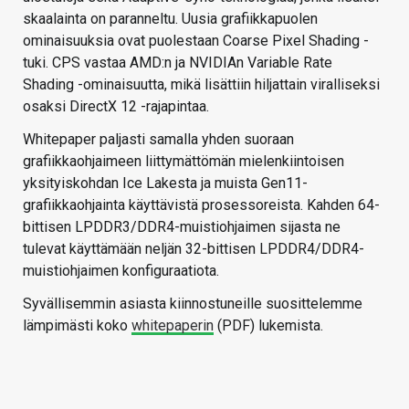
skaalainta on paranneltu. Uusia grafiikkapuolen
ominaisuuksia ovat puolestaan Coarse Pixel Shading -
tuki. CPS vastaa AMD:n ja NVIDIAn Variable Rate
Shading -ominaisuutta, mikä lisättiin hiljattain viralliseksi
osaksi DirectX 12 -rajapintaa.
Whitepaper paljasti samalla yhden suoraan
grafiikkaohjaimeen liittymättömän mielenkiintoisen
yksityiskohdan Ice Lakesta ja muista Gen11-
grafiikkaohjainta käyttävistä prosessoreista. Kahden 64-
bittisen LPDDR3/DDR4-muistiohjaimen sijasta ne
tulevat käyttämään neljän 32-bittisen LPDDR4/DDR4-
muistiohjaimen konfiguraatiota.
Syvällisemmin asiasta kiinnostuneille suosittelemme
lämpimästi koko
whitepaperin
(PDF) lukemista.