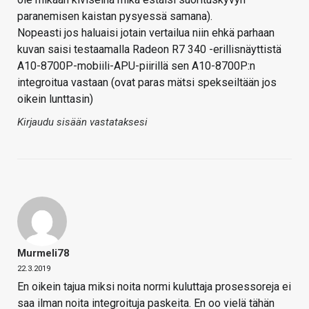
paranemisen kaistan pysyessä samana).
Nopeasti jos haluaisi jotain vertailua niin ehkä parhaan
kuvan saisi testaamalla Radeon R7 340 -erillisnäyttistä
A10-8700P-mobiili-APU-piirillä sen A10-8700P:n
integroitua vastaan (ovat paras mätsi spekseiltään jos
oikein lunttasin)
Kirjaudu sisään vastataksesi
Murmeli78
22.3.2019
En oikein tajua miksi noita normi kuluttaja prosessoreja ei
saa ilman noita integroituja paskeita. En oo vielä tähän