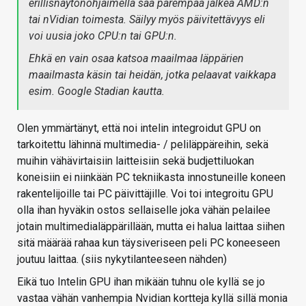
erillisnäytönohjaimella saa parempaa jälkeä AMD:n
tai nVidian toimesta. Säilyy myös päivitettävyys eli
voi uusia joko CPU:n tai GPU:n.
Ehkä en vain osaa katsoa maailmaa läppärien
maailmasta käsin tai heidän, jotka pelaavat vaikkapa
esim. Google Stadian kautta.
Olen ymmärtänyt, että noi intelin integroidut GPU on
tarkoitettu lähinnä multimedia- / peliläppäreihin, sekä
muihin vähävirtaisiin laitteisiin sekä budjettiluokan
koneisiin ei niinkään PC tekniikasta innostuneille koneen
rakentelijoille tai PC päivittäjille. Voi toi integroitu GPU
olla ihan hyväkin ostos sellaiselle joka vähän pelailee
jotain multimedialäppärillään, mutta ei halua laittaa siihen
sitä määrää rahaa kun täysiveriseen peli PC koneeseen
joutuu laittaa. (siis nykytilanteeseen nähden)
Eikä tuo Intelin GPU ihan mikään tuhnu ole kyllä se jo
vastaa vähän vanhempia Nvidian kortteja kyllä sillä monia