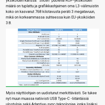
yksiköiden kanssa. ”Slicen” puolella ROP-yksiköiden
määrä on tuplattu ja grafiikkaohjaimen oma L3-välimuistin
koko on kasvanut 768 kilotavusta peräti 3 megatavuun,
mikä on korkeammassa suhteessa kuin EU-yksiköiden
3:8.
Myös näyttöohjain on uudistunut merkittävästi. Se tukee
nyt muun muassa natiivisti USB Type-C -liitäntäisiä
ulostuloja sekä Adaptive-sync-teknologiaa, jonka lisäksi