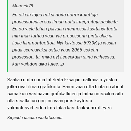
Murmeli78
En oikein tajua miksi noita normi kuluttaja
prosessoreja ei saa ilman noita integroituja paskeita.
En oo vielä tähän päivään mennessä käyttänyt tuota
niin ihan turhaa vaan vie prosessorin pinta-alaa ja
lisää lämmöntuottoa. Nyt käytössä 5930K ja vissiin
pitää seuraavaksi ostaa vaan 2066 soketin
prosessori, tai mikä nyt lieneekään siinä vaiheessa,
kun vaihdon aika tulee. :p
Saahan noita uusia Inteleitä F-sarjan malleina myöskin
jotka ovat ilman grafiikoita. Harmi vaan että hinta on about
sama kuin vastaavan grafiikallisen ja taitaa noissakin silti
olla sisällä tuo gpu, on vaan pois käytöstä
valmistusvirheiden tms takia käsittääkseni:rolleyes:
Kirjaudu sisään vastataksesi