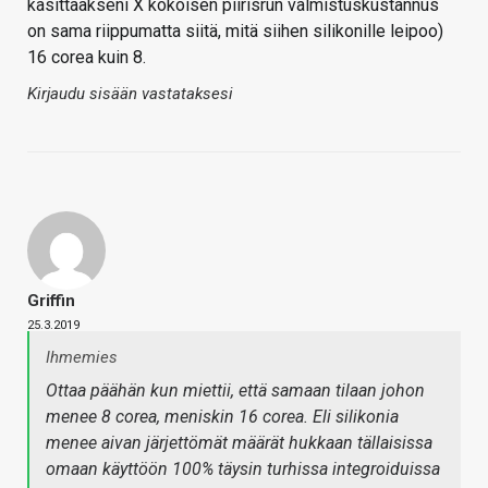
käsittääkseni X kokoisen piirisrun valmistuskustannus
on sama riippumatta siitä, mitä siihen silikonille leipoo)
16 corea kuin 8.
Kirjaudu sisään vastataksesi
Griffin
25.3.2019
Ihmemies
Ottaa päähän kun miettii, että samaan tilaan johon
menee 8 corea, meniskin 16 corea. Eli silikonia
menee aivan järjettömät määrät hukkaan tällaisissa
omaan käyttöön 100% täysin turhissa integroiduissa