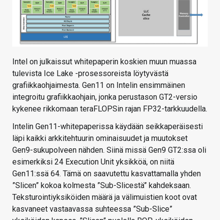
Intel on julkaissut whitepaperin koskien muun muassa
tulevista Ice Lake -prosessoreista löytyvästä
grafiikkaohjaimesta. Gen11 on Intelin ensimmäinen
integroitu grafiikkaohjain, jonka perustason GT2-versio
kykenee rikkomaan teraFLOPSin rajan FP32-tarkkuudella.
Intelin Gen11-whitepaperissa käydään seikkaperäisesti
läpi kaikki arkkitehtuurin ominaisuudet ja muutokset
Gen9-sukupolveen nähden. Siinä missä Gen9 GT2:ssa oli
esimerkiksi 24 Execution Unit yksikköä, on niitä
Gen11:ssä 64. Tämä on saavutettu kasvattamalla yhden
”Slicen” kokoa kolmesta ”Sub-Slicestä” kahdeksaan.
Teksturointiyksiköiden määrä ja välimuistien koot ovat
kasvaneet vastaavassa suhteessa ”Sub-Slice”