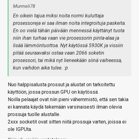
Murmeli78
En oikein tajua miksi noita normi kuluttaja
prosessoreja ei saa ilman noita integroituja paskeita.
En oo vielä tähän päivään mennessä käyttänyt tuota
niin ihan turhaa vaan vie prosessorin pinta-alaa ja
lisää lämmöntuottoa. Nyt käytössä 5930K ja vissiin
pitää seuraavaksi ostaa vaan 2066 soketin
prosessori, tai mikä nyt lieneekään siinä vaiheessa,
kun vaihdon aika tulee. :p
Nuo halppisalusta prossut ja alustat on tarkoitettu
käyttöön, jossa prossun GPU on käytössä.
Noilla pelaajat ovat niin pieni vähemmistö, että sen takia
ei kannata käydä tekemään varsinaisesti ilman olevia
prossuja tuolle alustalle.
2xxx socketit ovat sitten niitä prossuja varten, joissa ei
ole IGPUta.