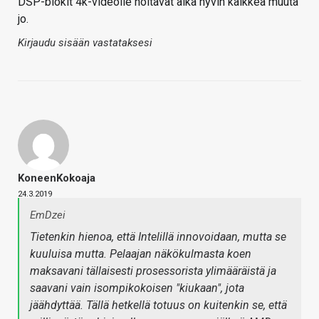
DSP-blokit 4k-videolle hoitavat aika hyvin kaikkea muuta
jo.
Kirjaudu sisään vastataksesi
KoneenKokoaja
24.3.2019
EmDzei
Tietenkin hienoa, että Intelillä innovoidaan, mutta se
kuuluisa mutta. Pelaajan näkökulmasta koen
maksavani tällaisesti prosessorista ylimääräistä ja
saavani vain isompikokoisen "kiukaan", jota
jäähdyttää. Tällä hetkellä totuus on kuitenkin se, että