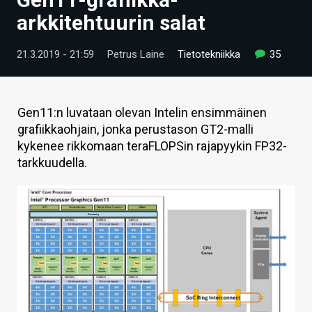
ARTIKKELIT
arkkitehtuurin salat
VIDEOT
21.3.2019 - 21:59
Petrus Laine
Tietotekniikka
35
TECHBBS
TIETOA
Gen11:n luvataan olevan Intelin ensimmäinen
grafiikkaohjain, jonka perustason GT2-malli
HINTA.FI
kykenee rikkomaan teraFLOPSin rajapyykin FP32-
tarkkuudella.
KAUPPA
VAIHDA TEEMA
HAKU