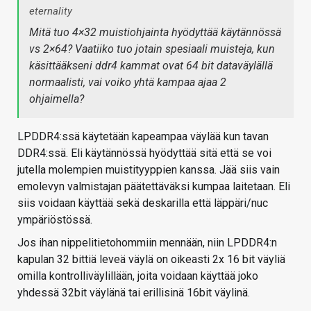
eternality
Mitä tuo 4×32 muistiohjainta hyödyttää käytännössä
vs 2×64? Vaatiiko tuo jotain spesiaali muisteja, kun
käsittääkseni ddr4 kammat ovat 64 bit dataväylällä
normaalisti, vai voiko yhtä kampaa ajaa 2
ohjaimella?
LPDDR4:ssä käytetään kapeampaa väylää kun tavan
DDR4:ssä. Eli käytännössä hyödyttää sitä että se voi
jutella molempien muistityyppien kanssa. Jää siis vain
emolevyn valmistajan päätettäväksi kumpaa laitetaan. Eli
siis voidaan käyttää sekä deskarilla että läppäri/nuc
ympäriöstössä.
Jos ihan nippelitietohommiin mennään, niin LPDDR4:n
kapulan 32 bittiä leveä väylä on oikeasti 2x 16 bit väyliä
omilla kontrolliväylillään, joita voidaan käyttää joko
yhdessä 32bit väylänä tai erillisinä 16bit väylinä.