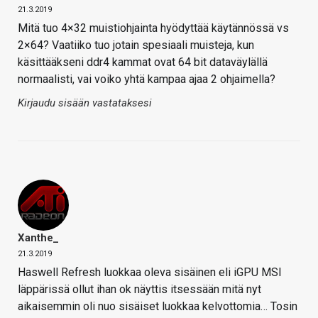
21.3.2019
Mitä tuo 4×32 muistiohjainta hyödyttää käytännössä vs
2×64? Vaatiiko tuo jotain spesiaali muisteja, kun
käsittääkseni ddr4 kammat ovat 64 bit dataväylällä
normaalisti, vai voiko yhtä kampaa ajaa 2 ohjaimella?
Kirjaudu sisään vastataksesi
Xanthe_
21.3.2019
Haswell Refresh luokkaa oleva sisäinen eli iGPU MSI
läppärissä ollut ihan ok näyttis itsessään mitä nyt
aikaisemmin oli nuo sisäiset luokkaa kelvottomia… Tosin