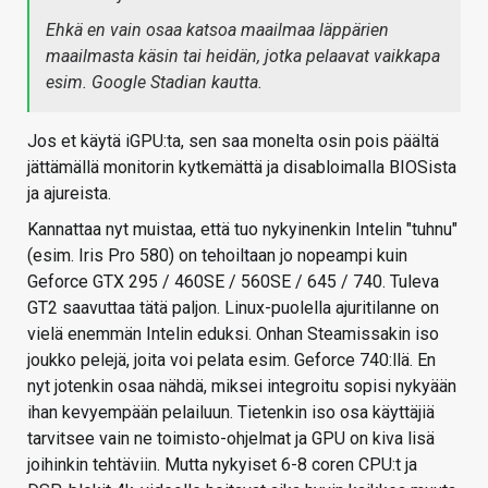
Ehkä en vain osaa katsoa maailmaa läppärien
maailmasta käsin tai heidän, jotka pelaavat vaikkapa
esim. Google Stadian kautta.
Jos et käytä iGPU:ta, sen saa monelta osin pois päältä
jättämällä monitorin kytkemättä ja disabloimalla BIOSista
ja ajureista.
Kannattaa nyt muistaa, että tuo nykyinenkin Intelin "tuhnu"
(esim. Iris Pro 580) on tehoiltaan jo nopeampi kuin
Geforce GTX 295 / 460SE / 560SE / 645 / 740. Tuleva
GT2 saavuttaa tätä paljon. Linux-puolella ajuritilanne on
vielä enemmän Intelin eduksi. Onhan Steamissakin iso
joukko pelejä, joita voi pelata esim. Geforce 740:llä. En
nyt jotenkin osaa nähdä, miksei integroitu sopisi nykyään
ihan kevyempään pelailuun. Tietenkin iso osa käyttäjiä
tarvitsee vain ne toimisto-ohjelmat ja GPU on kiva lisä
joihinkin tehtäviin. Mutta nykyiset 6-8 coren CPU:t ja