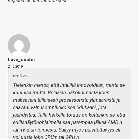
Kirjaudu sisään vastataksesi
Love_doctor
24.3.2019
EmDzei
Tietenkin hienoa, että Intelillä innovoidaan, mutta se
kuuluisa mutta. Pelaajan näkökulmasta koen
maksavani tällaisesti prosessorista ylimääräistä ja
saavani vain isompikokoisen "kiukaan", jota
jäähdyttää. Tällä hetkellä totuus on kuitenkin se, että
erillisnäytönohjaimella saa parempaa jälkeä AMD:n
tai nVidian toimesta. Säilyy myös päivitettävyys eli
voi uusia joko CPU:n tai GPU:n.