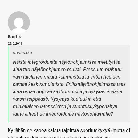
Kaotik
22.3.2019
sushukka
Näistä integroiduista näytönohjaimissa mietityttää
aina tuo näytönohjaimen muisti. Prossuun mahtuu
vain rajallinen määrä välimuisteja ja sitten haetaan
kamaa keskusmuistista. Erillisnäytönohjaimissa taas
aina omaa nopeaa käyttömuistia ja nykyään vieläpä
varsin reippaasti. Kysymys kuuluukin että
minkälaisen latenssieron ja suorituskykypenaltyn
tämä aiheuttaa integroiduille näytönohjaimille?
Kyllähän se kapea kaista rajoittaa suorituskykyä (mutta ei
ole mikään kiviseinä mikä estäisi suorituskyvyn