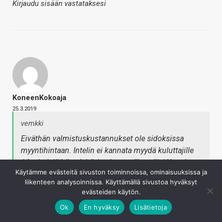
Kirjaudu sisään vastataksesi
KoneenKokoaja
25.3.2019
vemkki
Eiväthän valmistuskustannukset ole sidoksissa
myyntihintaan. Intelin ei kannata myydä kuluttajille
16-ytimisiä härveleitä, koska se vähentäisi Xeonien
Käytämme evästeitä sivuston toiminnoissa, ominaisuuksissa ja
menekkiä.
liikenteen analysoinnissa. Käyttämällä sivustoa hyväksyt
evästeiden käytön.
Lisäksi pelaajalle tärkein ominaisuus prossussa on
Ok
En hyväksy
Lisätietoja
single core nopeus kun suurin osa peleistä ei