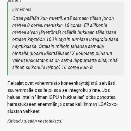
25.3.2019
Ihmemies
Ottaa päähän kun miettii, että samaan tilaan johon
menee 8 corea, meniskin 16 corea. Eli silikonia
menee aivan järjettömät määrät hukkaan tällaisissa
omaan käyttöön 100% täysin turhissa integroiduissa
näyttiksissä. Ottaisin milloin tahansa samalla
hinnalla (koska käsittääkseni X kokoisen piirisrun
valmistuskustannus on sama riippumatta siitä, mitä
siihen silikonille leipoo) 16 corea kuin 8.
Pelaajat ovat vähemmistö koneenkäyttäjistä, selvästi
suuremmalle osalle piisaa se integroitu sinne. Jos
haluaa Intelin "ilman iGPU:n hukkatilaa" pitää panostaa
harrastukseen enemmän ja ostaa kalliimman LGA2xxx-
alustan vehkeet
Kirjaudu sisään vastataksesi