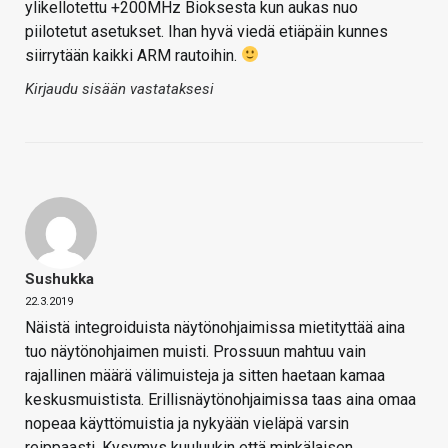
ylikellotettu +200MHz Bioksesta kun aukas nuo
piilotetut asetukset. Ihan hyvä viedä etiäpäin kunnes
siirrytään kaikki ARM rautoihin.
Kirjaudu sisään vastataksesi
Sushukka
22.3.2019
Näistä integroiduista näytönohjaimissa mietityttää aina
tuo näytönohjaimen muisti. Prossuun mahtuu vain
rajallinen määrä välimuisteja ja sitten haetaan kamaa
keskusmuistista. Erillisnäytönohjaimissa taas aina omaa
nopeaa käyttömuistia ja nykyään vieläpä varsin
reippaasti. Kysymys kuuluukin että minkälaisen