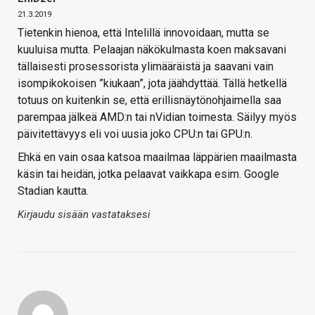
21.3.2019
Tietenkin hienoa, että Intelillä innovoidaan, mutta se
kuuluisa mutta. Pelaajan näkökulmasta koen maksavani
tällaisesti prosessorista ylimääräistä ja saavani vain
isompikokoisen ”kiukaan”, jota jäähdyttää. Tällä hetkellä
totuus on kuitenkin se, että erillisnäytönohjaimella saa
parempaa jälkeä AMD:n tai nVidian toimesta. Säilyy myös
päivitettävyys eli voi uusia joko CPU:n tai GPU:n.
Ehkä en vain osaa katsoa maailmaa läppärien maailmasta
käsin tai heidän, jotka pelaavat vaikkapa esim. Google
Stadian kautta.
Kirjaudu sisään vastataksesi