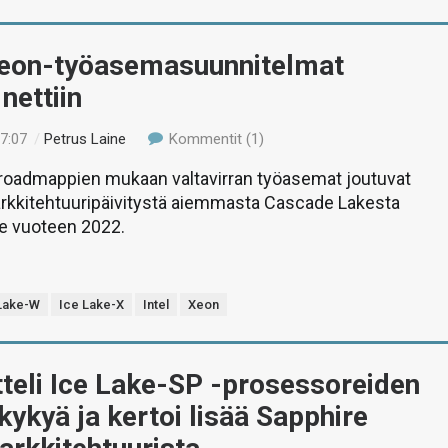
 Xeon-työasemasuunnitelmat
nettiin
17:07
/
Petrus Laine
Kommentit (1)
roadmappien mukaan valtavirran työasemat joutuvat
rkkitehtuuripäivitystä aiemmasta Cascade Lakesta
lle vuoteen 2022.
Lake-W
Ice Lake-X
Intel
Xeon
itteli Ice Lake-SP -prosessoreiden
kykyä ja kertoi lisää Sapphire