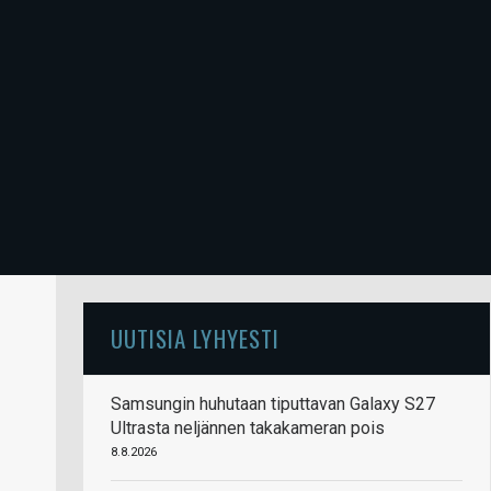
UUTISIA LYHYESTI
Samsungin huhutaan tiputtavan Galaxy S27
Ultrasta neljännen takakameran pois
8.8.2026