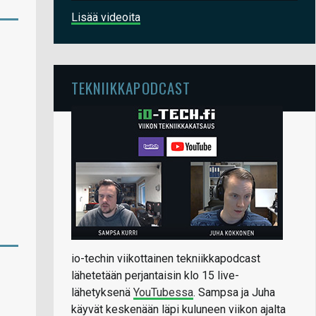
Lisää videoita
TEKNIIKKAPODCAST
io-techin viikottainen tekniikkapodcast
lähetetään perjantaisin klo 15 live-
lähetyksenä
YouTubessa
. Sampsa ja Juha
käyvät keskenään läpi kuluneen viikon ajalta