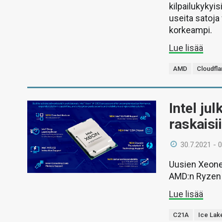
kilpailukykyis
useita satoja
korkeampi.
Lue lisää
AMD
Cloudfla
Intel ju
raskaisi
30.7.2021 - 
Uusien Xeone
AMD:n Ryzen T
Lue lisää
C21A
Ice Lak