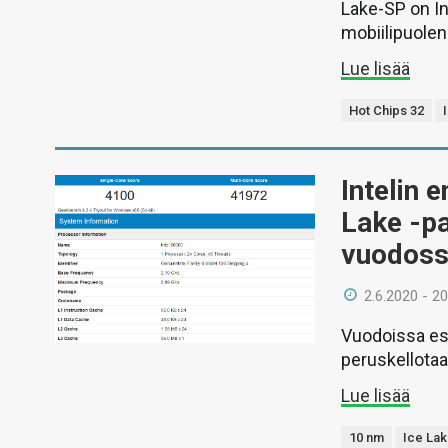
Lake-SP on I
mobiilipuolen
Lue lisää
Hot Chips 32
Intelin 
Lake -p
vuodos
2.6.2020 - 20
Vuodoissa esi
peruskellotaa
Lue lisää
10 nm
Ice La