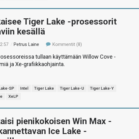
lkaisee Tiger Lake -prosessorit
viin kesällä
12:57
/
Petrus Laine
Kommentit (8)
rosessoreissa tullaan käyttämään Willow Cove -
miä ja Xe-grafiikkaohjainta.
Lake-SP
Intel
Tiger Lake
Tiger Lake-U
Tiger Lake-Y
Xe
XeLP
aisi pienikokoisen Win Max -
kannettavan Ice Lake -