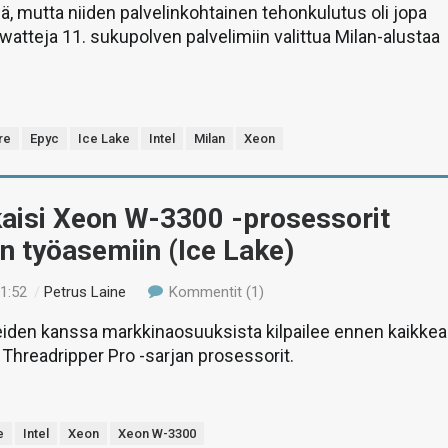
iä, mutta niiden palvelinkohtainen tehonkulutus oli jopa
 watteja 11. sukupolven palvelimiin valittua Milan-alustaa
re
Epyc
Ice Lake
Intel
Milan
Xeon
lkaisi Xeon W-3300 -prosessorit
in työasemiin (Ice Lake)
01:52
/
Petrus Laine
Kommentit (1)
iden kanssa markkinaosuuksista kilpailee ennen kaikkea
hreadripper Pro -sarjan prosessorit.
e
Intel
Xeon
Xeon W-3300