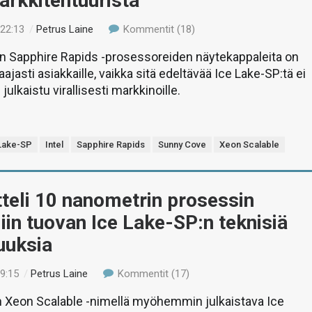
arkkitehtuurista
 22:13
/
Petrus Laine
Kommentit (18)
an Sapphire Rapids -prosessoreiden näytekappaleita on
laajasti asiakkaille, vaikka sitä edeltävää Ice Lake-SP:tä ei
 julkaistu virallisesti markkinoille.
Lake-SP
Intel
Sapphire Rapids
Sunny Cove
Xeon Scalable
itteli 10 nanometrin prosessin
iin tuovan Ice Lake-SP:n teknisiä
uuksia
19:15
/
Petrus Laine
Kommentit (17)
n Xeon Scalable -nimellä myöhemmin julkaistava Ice