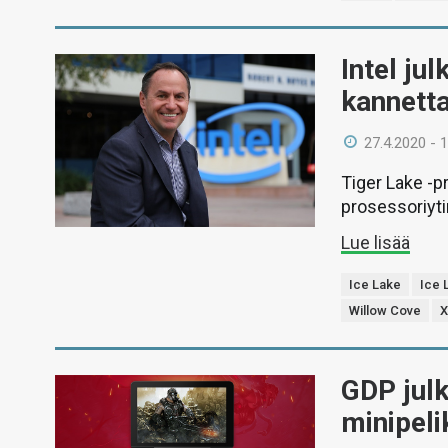
Intel ju
kannetta
27.4.2020 - 
Tiger Lake -p
prosessoriyti
Lue lisää
Ice Lake
Ice 
Willow Cove
GDP julk
minipeli