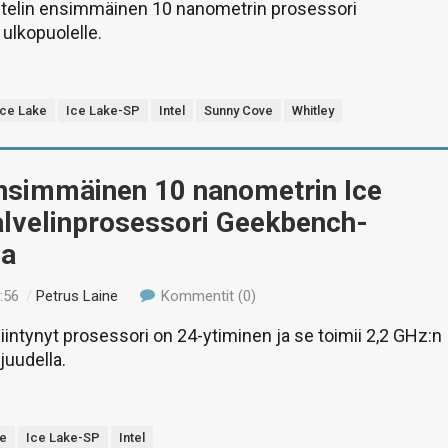
ntelin ensimmäinen 10 nanometrin prosessori
 ulkopuolelle.
Ice Lake
Ice Lake-SP
Intel
Sunny Cove
Whitley
ensimmäinen 10 nanometrin Ice
alvelinprosessori Geekbench-
sa
:56
/
Petrus Laine
Kommentit (0)
intynyt prosessori on 24-ytiminen ja se toimii 2,2 GHz:n
juudella.
ke
Ice Lake-SP
Intel