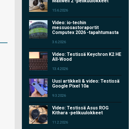
Maxwell 2 -pelikuulokkeet
15.6.2026
Video: io-techin
messuosastoraportit
Computex 2026 -tapahtumasta
3.6.2026
Video: Testissä Keychron K2 HE
All-Wood
13.4.2026
Uusi artikkeli & video: Testissä
Google Pixel 10a
9.3.2026
Video: Testissä Asus ROG
Kithara -pelikuulokkeet
11.2.2026