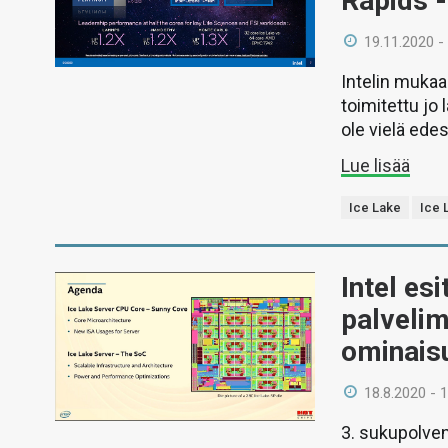
Rapids -
19.11.2020 -
Intelin muka
toimitettu jo 
ole vielä edes
Lue lisää
Ice Lake
Ice 
Intel es
palvelim
ominais
18.8.2020 - 
3. sukupolve