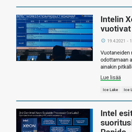
Intelin
vuotivat 
19.4.2021 - 
Vuotaneiden 
odottamaan a
ainakin pitkä
Lue lisää
Ice Lake
Ice 
Intel es
suoritus