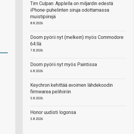
Tim Culpan: Applella on miljardin edestä
iPhone-puhelinten siruja odottamassa
muistipiirejä
8.8.2026
Doom pyörii nyt (melkein) myös Commodore
64:llä
7.8.2026
Doom pyörii nyt myös Paintissa
6.8.2026
Keychron kehittää avoimen lähdekoodin
firmwarea pelihiiriin
5.8.2026
Honor uudisti logonsa
5.8.2026