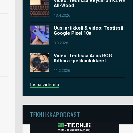
Video: Testissä Keychron K2 HE
All-Wood
13.4.2026
Uusi artikkeli & video: Testissä
Google Pixel 10a
9.3.2026
Video: Testissä Asus ROG
Kithara -pelikuulokkeet
11.2.2026
Lisää videoita
TEKNIIKKAPODCAST