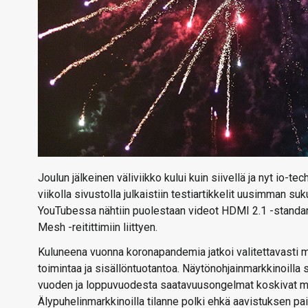
Joulun jälkeinen väliviikko kului kuin siivellä ja nyt io-t
viikolla sivustolla julkaistiin testiartikkelit uusimman
YouTubessa nähtiin puolestaan videot HDMI 2.1 -standa
Mesh -reitittimiin liittyen.
Kuluneena vuonna koronapandemia jatkoi valitettavasti my
toimintaa ja sisällöntuotantoa. Näytönohjainmarkkinoilla
vuoden ja loppuvuodesta saatavuusongelmat koskivat m
Älypuhelinmarkkinoilla tilanne polki ehkä aavistuksen pai