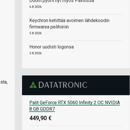
Doom pyörii nyt myös Paintissa
6.8.2026
Keychron kehittää avoimen lähdekoodin
firmwarea pelihiiriin
5.8.2026
Honor uudisti logonsa
5.8.2026
sta,
Palit GeForce RTX 5060 Infinity 2 OC NVIDIA
8 GB GDDR7
449,90 €