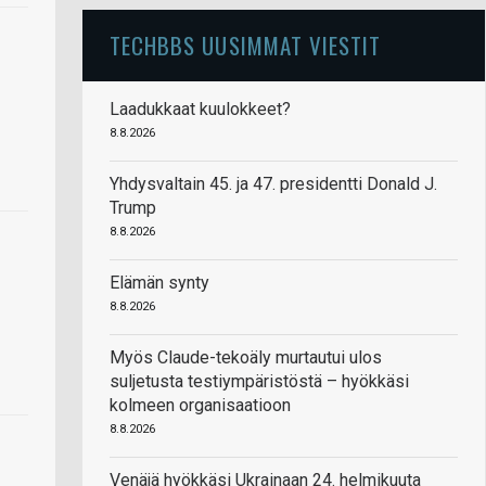
TECHBBS UUSIMMAT VIESTIT
Laadukkaat kuulokkeet?
8.8.2026
Yhdysvaltain 45. ja 47. presidentti Donald J.
Trump
8.8.2026
Elämän synty
8.8.2026
Myös Claude-tekoäly murtautui ulos
suljetusta testiympäristöstä – hyökkäsi
kolmeen organisaatioon
8.8.2026
Venäjä hyökkäsi Ukrainaan 24. helmikuuta