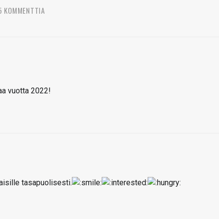
5 KOMMENTTIA
paa vuotta 2022!
isille tasapuolisesti.