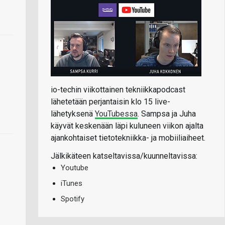
io-techin viikottainen tekniikkapodcast
lähetetään perjantaisin klo 15 live-
lähetyksenä
YouTubessa
. Sampsa ja Juha
käyvät keskenään läpi kuluneen viikon ajalta
ajankohtaiset tietotekniikka- ja mobiiliaiheet.
Jälkikäteen katseltavissa/kuunneltavissa:
Youtube
iTunes
Spotify