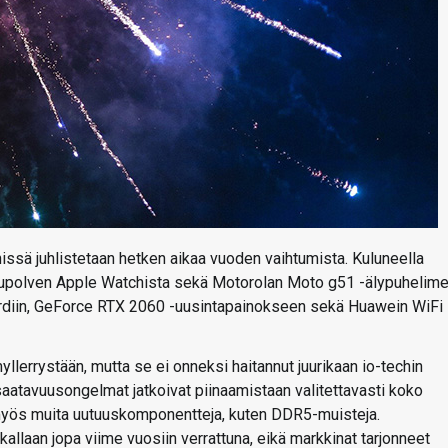
echissä juhlistetaan hetken aikaa vuoden vaihtumista. Kuluneella
 sukupolven Apple Watchista sekä Motorolan Moto g51 -älypuhelime
rdiin, GeForce RTX 2060 -uusintapainokseen sekä Huawein WiFi
llerrystään, mutta se ei onneksi haitannut juurikaan io-techin
 saatavuusongelmat jatkoivat piinaamistaan valitettavasti koko
yös muita uutuuskomponentteja, kuten DDR5-muisteja.
kallaan jopa viime vuosiin verrattuna, eikä markkinat tarjonneet