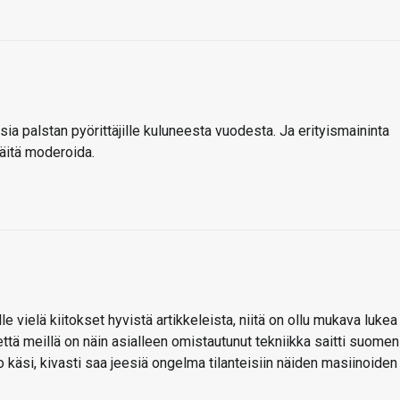
ksia palstan pyörittäjille kuluneesta vuodesta. Ja erityismaininta
päitä moderoida.
e vielä kiitokset hyvistä artikkeleista, niitä on ollu mukava lukea
ttä meillä on näin asialleen omistautunut tekniikka saitti suomen
so käsi, kivasti saa jeesiä ongelma tilanteisiin näiden masiinoiden