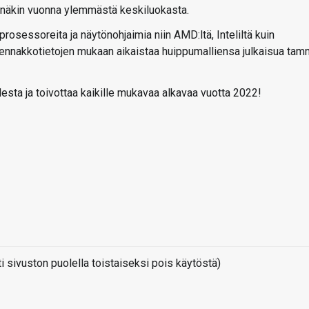
 tänäkin vuonna ylemmästä keskiluokasta.
osessoreita ja näytönohjaimia niin AMD:ltä, Inteliltä kuin
t ennakkotietojen mukaan aikaistaa huippumalliensa julkaisua tam
odesta ja toivottaa kaikille mukavaa alkavaa vuotta 2022!
sivuston puolella toistaiseksi pois käytöstä)