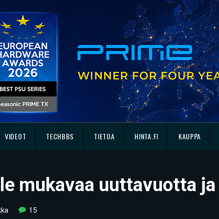
VIDEOT
TECHBBS
TIETOA
HINTA.FI
KAUPPA
ille mukavaa uuttavuotta j
kka
15