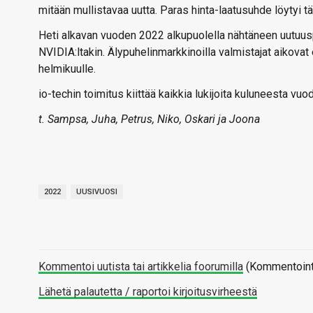
mitään mullistavaa uutta. Paras hinta-laatusuhde löytyi
Heti alkavan vuoden 2022 alkupuolella nähtäneen uutuuspr
NVIDIA:ltakin. Älypuhelinmarkkinoilla valmistajat aikova
helmikuulle.
io-techin toimitus kiittää kaikkia lukijoita kuluneesta vu
t. Sampsa, Juha, Petrus, Niko, Oskari ja Joona
2022
UUSIVUOSI
Kommentoi uutista tai artikkelia foorumilla
(Kommentointi 
Lähetä palautetta / raportoi kirjoitusvirheestä