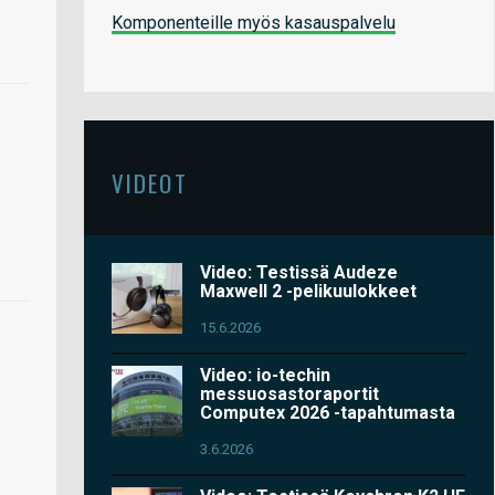
Komponenteille myös kasauspalvelu
VIDEOT
Video: Testissä Audeze
Maxwell 2 -pelikuulokkeet
15.6.2026
Video: io-techin
messuosastoraportit
Computex 2026 -tapahtumasta
3.6.2026