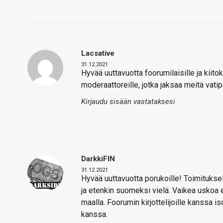
Lacsative
31.12.2021
Hyvää uuttavuotta foorumilaisille ja kiito
moderaattoreille, jotka jaksaa meitä vati
Kirjaudu sisään vastataksesi
DarkkiFIN
31.12.2021
Hyvää uuttavuotta porukoille! Toimituksell
ja etenkin suomeksi vielä. Vaikea uskoa e
maalla. Foorumin kirjottelijoille kanssa i
kanssa.