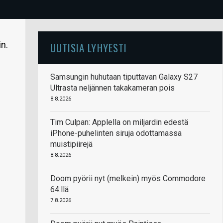
in.
UUTISIA LYHYESTI
Samsungin huhutaan tiputtavan Galaxy S27
Ultrasta neljännen takakameran pois
8.8.2026
Tim Culpan: Applella on miljardin edestä
iPhone-puhelinten siruja odottamassa
muistipiirejä
8.8.2026
Doom pyörii nyt (melkein) myös Commodore
64:llä
7.8.2026