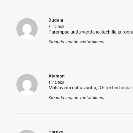
Dudem
31.12.2021
Parempaa uutta vuotta io-techille ja fooru
Kirjaudu sisään vastataksesi
Atamon
31.12.2021
Mahtavinta uutta vuotta, IO-Techin henkilö
Kirjaudu sisään vastataksesi
Hardys