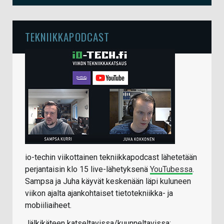
TEKNIIKKAPODCAST
io-techin viikottainen tekniikkapodcast lähetetään
perjantaisin klo 15 live-lähetyksenä
YouTubessa
.
Sampsa ja Juha käyvät keskenään läpi kuluneen
viikon ajalta ajankohtaiset tietotekniikka- ja
mobiiliaiheet.
Jälkikäteen katseltavissa/kuunneltavissa: