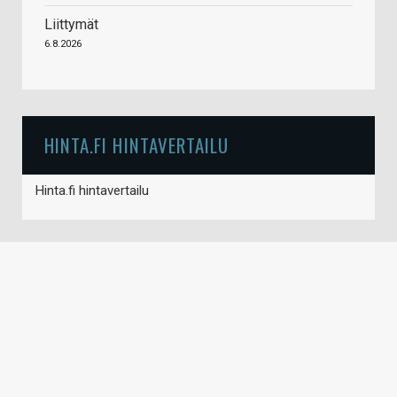
Liittymät
6.8.2026
HINTA.FI HINTAVERTAILU
Hinta.fi hintavertailu