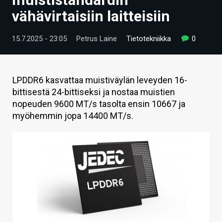
ARTIKKELIT
vähävirtaisiin laitteisiin
VIDEOT
15.7.2025 - 23:05
Petrus Laine
Tietotekniikka
0
TECHBBS
TIETOA
LPDDR6 kasvattaa muistiväylän leveyden 16-
bittisestä 24-bittiseksi ja nostaa muistien
HINTA.FI
nopeuden 9600 MT/s tasolta ensin 10667 ja
myöhemmin jopa 14400 MT/s.
KAUPPA
VAIHDA TEEMA
HAKU