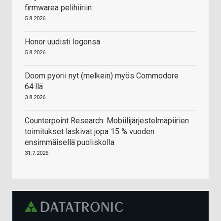
firmwarea pelihiiriin
5.8.2026
Honor uudisti logonsa
5.8.2026
Doom pyörii nyt (melkein) myös Commodore
64:llä
3.8.2026
Counterpoint Research: Mobiilijärjestelmäpiirien
toimitukset laskivat jopa 15 % vuoden
ensimmäisellä puoliskolla
31.7.2026