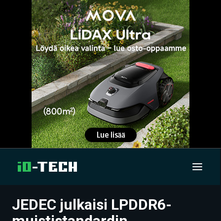
JEDEC julkaisi LPDDR6-
UUTISET
muististandardin