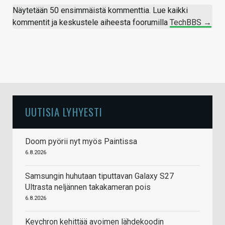
Näytetään 50 ensimmäistä kommenttia. Lue kaikki
kommentit ja keskustele aiheesta foorumilla
TechBBS →
UUTISIA LYHYESTI
Doom pyörii nyt myös Paintissa
6.8.2026
Samsungin huhutaan tiputtavan Galaxy S27
Ultrasta neljännen takakameran pois
6.8.2026
Keychron kehittää avoimen lähdekoodin