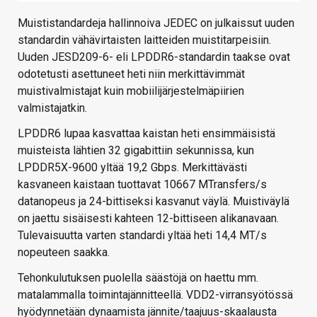
Muististandardeja hallinnoiva JEDEC on julkaissut uuden
standardin vähävirtaisten laitteiden muistitarpeisiin.
Uuden JESD209-6- eli LPDDR6-standardin taakse ovat
odotetusti asettuneet heti niin merkittävimmät
muistivalmistajat kuin mobiilijärjestelmäpiirien
valmistajatkin.
LPDDR6 lupaa kasvattaa kaistan heti ensimmäisistä
muisteista lähtien 32 gigabittiin sekunnissa, kun
LPDDR5X-9600 yltää 19,2 Gbps. Merkittävästi
kasvaneen kaistaan tuottavat 10667 MTransfers/s
datanopeus ja 24-bittiseksi kasvanut väylä. Muistiväylä
on jaettu sisäisesti kahteen 12-bittiseen alikanavaan.
Tulevaisuutta varten standardi yltää heti 14,4 MT/s
nopeuteen saakka.
Tehonkulutuksen puolella säästöjä on haettu mm.
matalammalla toimintajännitteellä. VDD2-virransyötössä
hyödynnetään dynaamista jännite/taajuus-skaalausta