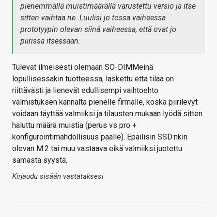
pienemmällä muistimäärällä varustettu versio ja itse
sitten vaihtaa ne. Luulisi jo tossa vaiheessa
prototyypin olevan siinä vaiheessa, että ovat jo
piirissä itsessään.
Tulevat ilmeisesti olemaan SO-DIMMeinä
lopullisessakin tuotteessa, laskettu että tilaa on
riittävästi ja lienevät edullisempi vaihtoehto
valmistuksen kannalta pienelle firmalle, koska piirilevyt
voidaan täyttää valmiiksi ja tilausten mukaan lyödä sitten
haluttu määrä muistia (perus vs pro +
konfigurointimahdollisuus päälle). Epäilisin SSD:nkin
olevan M.2 tai muu vastaava eikä valmiiksi juotettu
samasta syystä.
Kirjaudu sisään vastataksesi