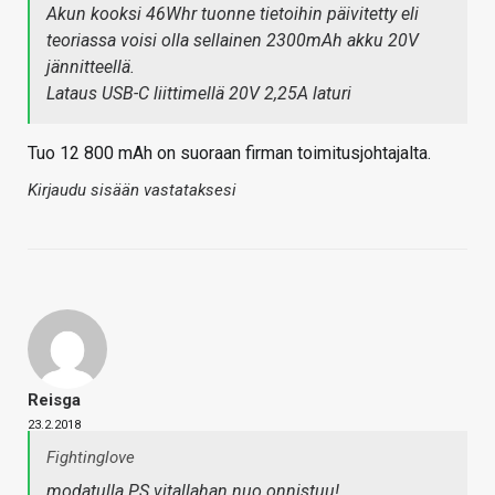
Akun kooksi 46Whr tuonne tietoihin päivitetty eli
teoriassa voisi olla sellainen 2300mAh akku 20V
jännitteellä.
Lataus USB-C liittimellä 20V 2,25A laturi
Tuo 12 800 mAh on suoraan firman toimitusjohtajalta.
Kirjaudu sisään vastataksesi
Reisga
23.2.2018
Fightinglove
modatulla PS vitallahan nuo onnistuu!