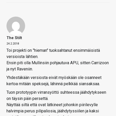
The Stilt
24.2.2018
Toi projekti on "hieman" tuoksahtanut ensimmäisistä
versioista lähtien.
Ensin piti olla Mullinsiin pohjautuva APU, sitten Carrizoon
ja nyt Raveniin.
Yhdestäkään versiosta eivät myöskään ole osanneet
kertoa mitään speksejä, lähinnä pelkkää siansaksaa.
Tuon prototyypin virransyöttö suhteessa jäähdytykseen
on täysin päin persettä.
Näyttää siltä että ovat lätkineet johonkin piirilevylle
halvimpia perus pilipaliosia, jäähdytyssiilen ja kaksi