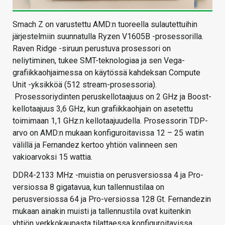
Smach Z on varustettu AMD:n tuoreella sulautettuihin
järjestelmiin suunnatulla Ryzen V1605B -prosessorilla.
Raven Ridge -siruun perustuva prosessori on
neliytiminen, tukee SMT-teknologiaa ja sen Vega-
grafiikkaohjaimessa on käytössä kahdeksan Compute
Unit -yksikköä (512 stream-prosessoria).
Prosessoriydinten peruskellotaajuus on 2 GHz ja Boost-
kellotaajuus 3,6 GHz, kun grafiikkaohjain on asetettu
toimimaan 1,1 GHz:n kellotaajuudella. Prosessorin TDP-
arvo on AMD:n mukaan konfiguroitavissa 12 – 25 watin
välillä ja Fernandez kertoo yhtiön valinneen sen
vakioarvoksi 15 wattia.
DDR4-2133 MHz -muistia on perusversiossa 4 ja Pro-
versiossa 8 gigatavua, kun tallennustilaa on
perusversiossa 64 ja Pro-versiossa 128 Gt. Fernandezin
mukaan ainakin muisti ja tallennustila ovat kuitenkin
yhtiön verkkokaupasta tilattaessa konfiguroitavissa,