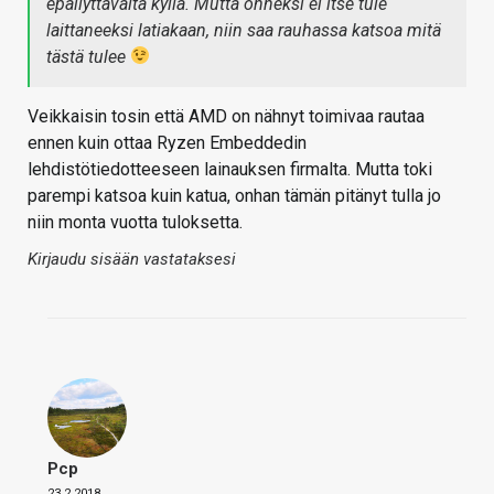
epäilyttävältä kyllä. Mutta onneksi ei itse tule
laittaneeksi latiakaan, niin saa rauhassa katsoa mitä
tästä tulee
Veikkaisin tosin että AMD on nähnyt toimivaa rautaa
ennen kuin ottaa Ryzen Embeddedin
lehdistötiedotteeseen lainauksen firmalta. Mutta toki
parempi katsoa kuin katua, onhan tämän pitänyt tulla jo
niin monta vuotta tuloksetta.
Kirjaudu sisään vastataksesi
Pcp
23.2.2018