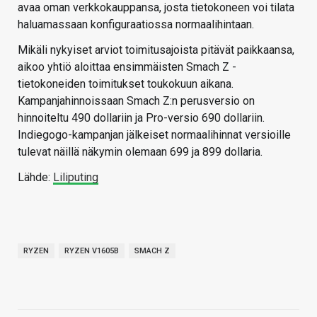
avaa oman verkkokauppansa, josta tietokoneen voi tilata
haluamassaan konfiguraatiossa normaalihintaan.
Mikäli nykyiset arviot toimitusajoista pitävät paikkaansa,
aikoo yhtiö aloittaa ensimmäisten Smach Z -
tietokoneiden toimitukset toukokuun aikana.
Kampanjahinnoissaan Smach Z:n perusversio on
hinnoiteltu 490 dollariin ja Pro-versio 690 dollariin.
Indiegogo-kampanjan jälkeiset normaalihinnat versioille
tulevat näillä näkymin olemaan 699 ja 899 dollaria.
Lähde:
Liliputing
RYZEN
RYZEN V1605B
SMACH Z