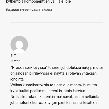
kytkentöjä komponenttien välillä ei ole.
Kirjaudu sisään vastataksesi
E.T
23.2.2018
”Prosessori-levyssä” tosiaan johdotuksia näkyy, mutta
ohjainosan piirilevyssä ei näyttäisi olevan yhtäkään
johdinta.
Voihan kuparikerroksia tosiaan olla montakin, mutta
kyllä luulisi päällimmäiseenkin jotain laitetun.
Ne lisäkerrokset kuitenkin maksavat, niin ei sellaista
johtimetonta kerrosta tyhjän pantiksi sinne laitettaisi.