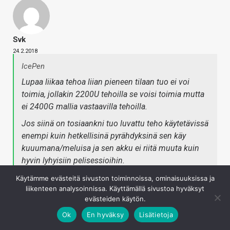
Svk
24.2.2018
IcePen
Lupaa liikaa tehoa liian pieneen tilaan tuo ei voi
toimia, jollakin 2200U tehoilla se voisi toimia mutta
ei 2400G mallia vastaavilla tehoilla.
Jos siinä on tosiaankni tuo luvattu teho käytetävissä
enempi kuin hetkellisinä pyrähdyksinä sen käy
kuuumana/meluisa ja sen akku ei riitä muuta kuin
hyvin lyhyisiin pelisessioihin.
Käytämme evästeitä sivuston toiminnoissa, ominaisuuksissa ja
Ai tolla mainitulla 15 watilla?
liikenteen analysoinnissa. Käyttämällä sivustoa hyväksyt
evästeiden käytön.
Kirjaudu sisään vastataksesi
Ok
En hyväksy
Lisätietoja