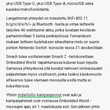
yksi USB Type-C, yksi USB Type-A, microUSB sekä
kuuloke/mikrofoniliitäntä.
Langattomat yhteydet on toteutettu WiFi 802.11
b/g/n/d/e/h/i- ja Bluetooth -tuella ja virtaa laitteelle
tarjoilee 46 wattitunnin akku, jonka luvataan kestävän
parhaimmillaan 5 tuntia pelikäytössä. Fernandezin
mukaan laitteen tuuletuksen aiheuttama melu on suurin
piirtein Nintendo Switch -konsolin tasoa 31 desibelillään.
Smach tulee esittelemään Smach Z -tietokonettaan
Embedded World -tapahtumassa kuluvan kuun lopulla.
Samassa yhteydessä yllä kuvatut tekniset ominaisuudet
paljastetaan myös virallisesti, jonka lisäksi käsikonsolin
alfaversio tulee olemaan messuilla esillä mutta ei
kokeiltavissa.
Yhtiön
IndieGoGo-kampanjasivut
ovat auki ja
kampanjahinnat ovat voimassa Embedded World -
messujen ajan, eli 1. maaliskuuta asti. Sen jälkeen yhtiö