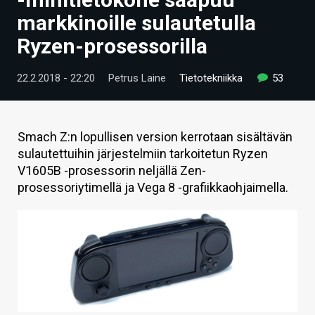
ARTIKKELIT
markkinoille sulautetulla
Ryzen-prosessorilla
VIDEOT
TECHBBS
22.2.2018 - 22:20
Petrus Laine
Tietotekniikka
53
TIETOA
HINTA.FI
Smach Z:n lopullisen version kerrotaan sisältävän
sulautettuihin järjestelmiin tarkoitetun Ryzen
KAUPPA
V1605B -prosessorin neljällä Zen-
prosessoriytimellä ja Vega 8 -grafiikkaohjaimella.
VAIHDA TEEMA
HAKU