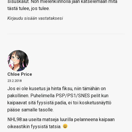
sisuskalut. Noh mielenkiinnolla jään katselemaan mitä
tästä tulee, jos tulee.
Kirjaudu sisään vastataksesi
Chloe Price
23.2.2018
Jos ei ole kusetus ja hinta fiksu, niin tämähän on
pakollinen. Puhelimella PSP/PS1/SNES pelit kun
kaipaavat sitä fyysistä padia, ei toi kosketusnäyttö
pääse samalle tasolle.
NHL98:aa useita matseja luurilla pelanneena kaipaan
oikeastikin fyysistä tatsia.