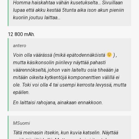
Homma haiskahtaa vähän kusetukselta… Sivuillaan
lupaa että akku kestää 5tunta aika ison akun pieniin
kuoriin joutuu laittaa…
12 800 mAh.
antero
Voin olla väärässä (mikä epätodennäköistä
) ,
mutta käsikonsolin piirilevy näyttää pahasti
väärennökseltä, johon vain laiteltu osia tiheään ja
mitään oikeita kytkentöjä komponenttien välillä ei
ole. Toki voi olla 4 tai usempi kerrosta levyssä, mutta
epäilen.
En laittaisi rahojana, ainakaan ennakkoon.
MSuomi
Tätä meinasin itsekin, kun kuvia katselin. Näyttää