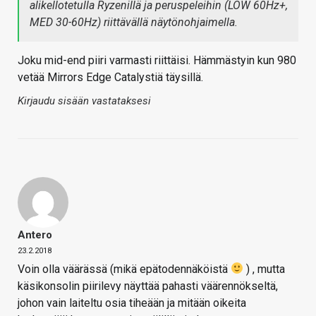
alikellotetulla Ryzenillä ja peruspeleihin (LOW 60Hz+,
MED 30-60Hz) riittävällä näytönohjaimella.
Joku mid-end piiri varmasti riittäisi. Hämmästyin kun 980
vetää Mirrors Edge Catalystiä täysillä.
Kirjaudu sisään vastataksesi
Antero
23.2.2018
Voin olla väärässä (mikä epätodennäköistä
) , mutta
käsikonsolin piirilevy näyttää pahasti väärennökseltä,
johon vain laiteltu osia tiheään ja mitään oikeita