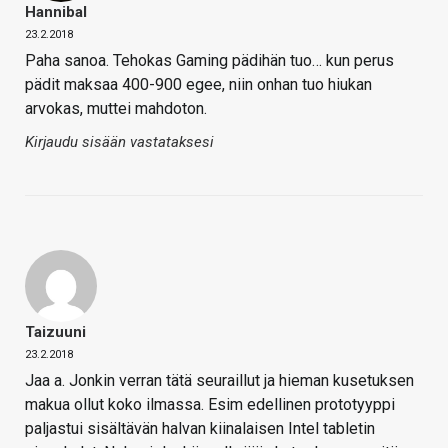
Hannibal
23.2.2018
Paha sanoa. Tehokas Gaming pädihän tuo… kun perus
pädit maksaa 400-900 egee, niin onhan tuo hiukan
arvokas, muttei mahdoton.
Kirjaudu sisään vastataksesi
Taizuuni
23.2.2018
Jaa a. Jonkin verran tätä seuraillut ja hieman kusetuksen
makua ollut koko ilmassa. Esim edellinen prototyyppi
paljastui sisältävän halvan kiinalaisen Intel tabletin