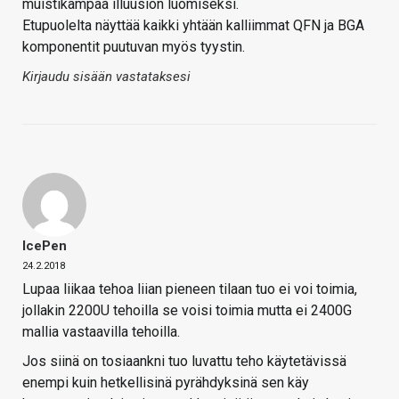
muistikampaa illuusion luomiseksi.
Etupuolelta näyttää kaikki yhtään kalliimmat QFN ja BGA
komponentit puutuvan myös tyystin.
Kirjaudu sisään vastataksesi
IcePen
24.2.2018
Lupaa liikaa tehoa liian pieneen tilaan tuo ei voi toimia,
jollakin 2200U tehoilla se voisi toimia mutta ei 2400G
mallia vastaavilla tehoilla.
Jos siinä on tosiaankni tuo luvattu teho käytetävissä
enempi kuin hetkellisinä pyrähdyksinä sen käy