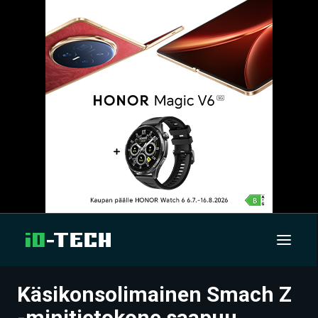
Käsikonsolimainen Smach Z
UUTISET
-minitietokone saapuu