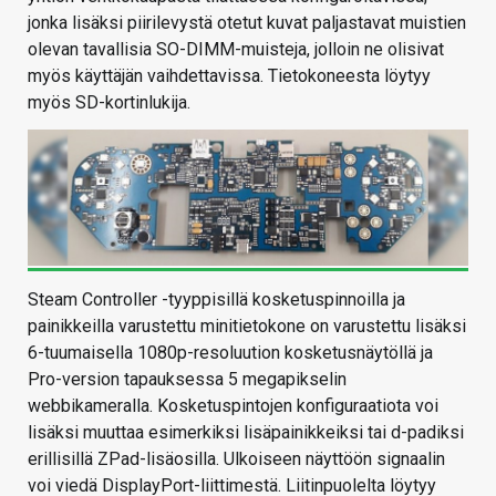
jonka lisäksi piirilevystä otetut kuvat paljastavat muistien
olevan tavallisia SO-DIMM-muisteja, jolloin ne olisivat
myös käyttäjän vaihdettavissa. Tietokoneesta löytyy
myös SD-kortinlukija.
Steam Controller -tyyppisillä kosketuspinnoilla ja
painikkeilla varustettu minitietokone on varustettu lisäksi
6-tuumaisella 1080p-resoluution kosketusnäytöllä ja
Pro-version tapauksessa 5 megapikselin
webbikameralla. Kosketuspintojen konfiguraatiota voi
lisäksi muuttaa esimerkiksi lisäpainikkeiksi tai d-padiksi
erillisillä ZPad-lisäosilla. Ulkoiseen näyttöön signaalin
voi viedä DisplayPort-liittimestä. Liitinpuolelta löytyy