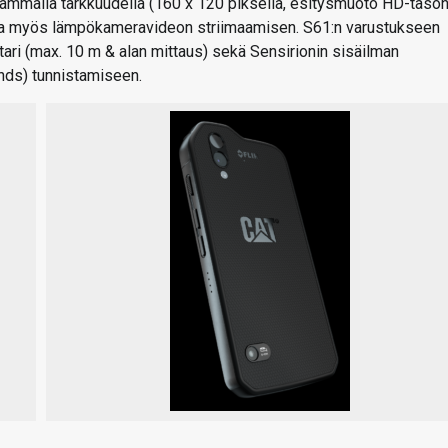
eammalla tarkkuudella (160 x 120 pikseliä, esitysmuoto HD-taso
istaa myös lämpökameravideon striimaamisen. S61:n varustukseen
ari (max. 10 m & alan mittaus) sekä Sensirionin sisäilman
nds) tunnistamiseen.