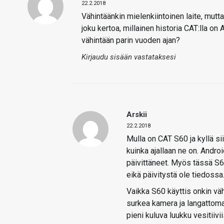
22.2.2018
Vähintäänkin mielenkiintoinen laite, mut
joku kertoa, millainen historia CAT:lla on
vähintään parin vuoden ajan?
Kirjaudu sisään vastataksesi
Arskii
22.2.2018
Mulla on CAT S60 ja kyllä sii
kuinka ajallaan ne on. Andro
päivittäneet. Myös tässä S60
eikä päivitystä ole tiedossa
Vaikka S60 käyttis onkin vä
surkea kamera ja langattoman
pieni kuluva luukku vesitiiv