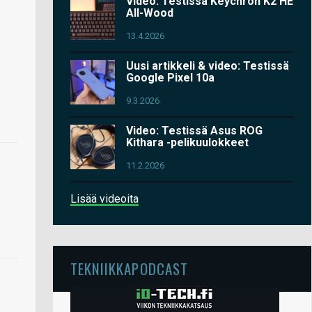
Video: Testissä Keychron K2 HE
All-Wood
13.4.2026
Uusi artikkeli & video: Testissä
Google Pixel 10a
9.3.2026
Video: Testissä Asus ROG
Kithara -pelikuulokkeet
11.2.2026
Lisää videoita
TEKNIIKKAPODCAST