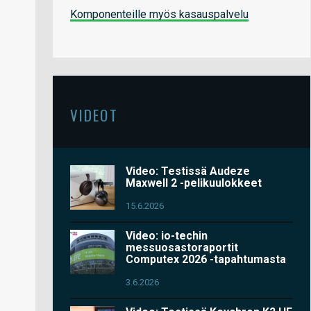
Komponenteille myös kasauspalvelu
VIDEOT
Video: Testissä Audeze
Maxwell 2 -pelikuulokkeet
15.6.2026
Video: io-techin
messuosastoraportit
Computex 2026 -tapahtumasta
3.6.2026