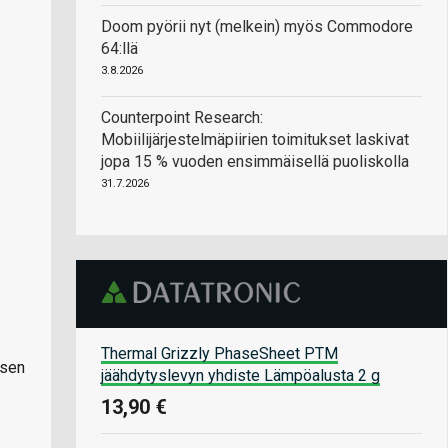
Doom pyörii nyt (melkein) myös Commodore
64:llä
3.8.2026
Counterpoint Research:
Mobiilijärjestelmäpiirien toimitukset laskivat
jopa 15 % vuoden ensimmäisellä puoliskolla
31.7.2026
Thermal Grizzly PhaseSheet PTM
ksen
jäähdytyslevyn yhdiste Lämpöalusta 2 g
13,90 €