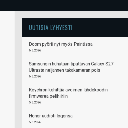
UUTISIA LYHYESTI
Doom pyörii nyt myös Paintissa
6.8.2026
Samsungin huhutaan tiputtavan Galaxy S27
Ultrasta neljännen takakameran pois
6.8.2026
Keychron kehittää avoimen lähdekoodin
firmwarea pelihiiriin
5.8.2026
Honor uudisti logonsa
5.8.2026