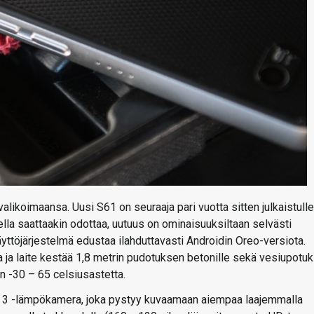
valikoimaansa. Uusi S61 on seuraaja pari vuotta sitten julkaistulle
ella saattaakin odottaa, uutuus on ominaisuuksiltaan selvästi
äyttöjärjestelmä edustaa ilahduttavasti Androidin Oreo-versiota.
ua ja laite kestää 1,8 metrin pudotuksen betonille sekä vesiupotu
n -30 – 65 celsiusastetta.
n 3 -lämpökamera, joka pystyy kuvaamaan aiempaa laajemmalla