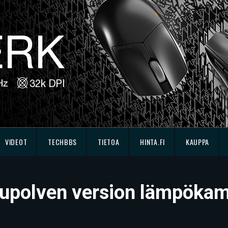
VIDEOT
TECHBBS
TIETOA
HINTA.FI
KAUPPA
ukupolven version lämpök