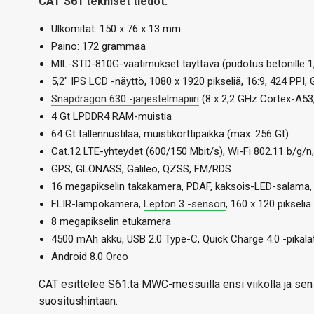
CAT S61 tekniset tiedot:
Ulkomitat: 150 x 76 x 13 mm
Paino: 172 grammaa
MIL-STD-810G-vaatimukset täyttävä (pudotus betonille 1,
5,2″ IPS LCD -näyttö, 1080 x 1920 pikseliä, 16:9, 424 PPI, 
Snapdragon 630 -järjestelmäpiiri
(8 x 2,2 GHz Cortex-A5
4 Gt LPDDR4 RAM-muistia
64 Gt tallennustilaa, muistikorttipaikka (max. 256 Gt)
Cat.12 LTE-yhteydet (600/150 Mbit/s), Wi-Fi 802.11 b/g/n
GPS, GLONASS, Galileo, QZSS, FM/RDS
16 megapikselin takakamera, PDAF, kaksois-LED-salama,
FLIR-lämpökamera,
Lepton 3 -sensori
, 160 x 120 pikseliä
8 megapikselin etukamera
4500 mAh akku, USB 2.0 Type-C, Quick Charge 4.0 -pikala
Android 8.0 Oreo
CAT esittelee S61:tä MWC-messuilla ensi viikolla ja sen
suositushintaan.