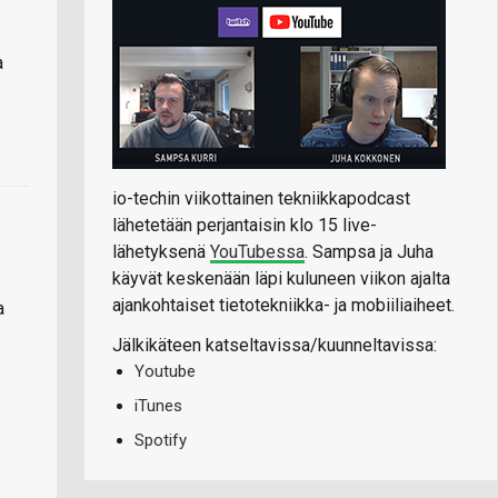
a
io-techin viikottainen tekniikkapodcast
lähetetään perjantaisin klo 15 live-
lähetyksenä
YouTubessa
. Sampsa ja Juha
käyvät keskenään läpi kuluneen viikon ajalta
ajankohtaiset tietotekniikka- ja mobiiliaiheet.
a
Jälkikäteen katseltavissa/kuunneltavissa:
Youtube
iTunes
Spotify