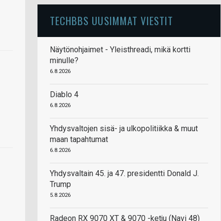
TECHBBS UUSIMMAT VIESTIT
Näytönohjaimet - Yleisthreadi, mikä kortti
minulle?
6.8.2026
Diablo 4
6.8.2026
Yhdysvaltojen sisä- ja ulkopolitiikka & muut
maan tapahtumat
6.8.2026
Yhdysvaltain 45. ja 47. presidentti Donald J.
Trump
5.8.2026
Radeon RX 9070 XT & 9070 -ketju (Navi 48)