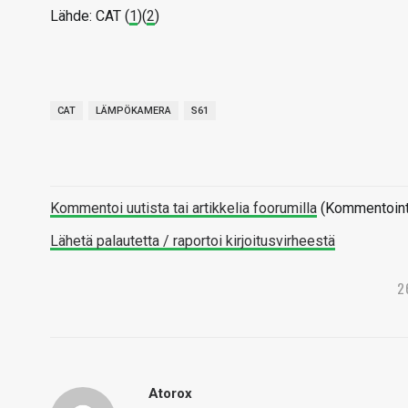
Lähde: CAT (
1
)(
2
)
CAT
LÄMPÖKAMERA
S61
Kommentoi uutista tai artikkelia foorumilla
(Kommentointi 
Lähetä palautetta / raportoi kirjoitusvirheestä
2
Atorox