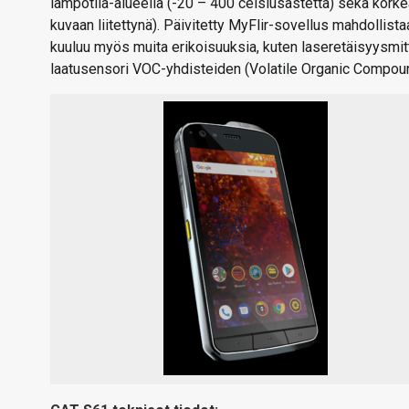
lämpötila-alueella (-20 – 400 celsiusastetta) sekä kork
kuvaan liitettynä). Päivitetty MyFlir-sovellus mahdoll
kuuluu myös muita erikoisuuksia, kuten laseretäisyysmitt
laatusensori VOC-yhdisteiden (Volatile Organic Compou