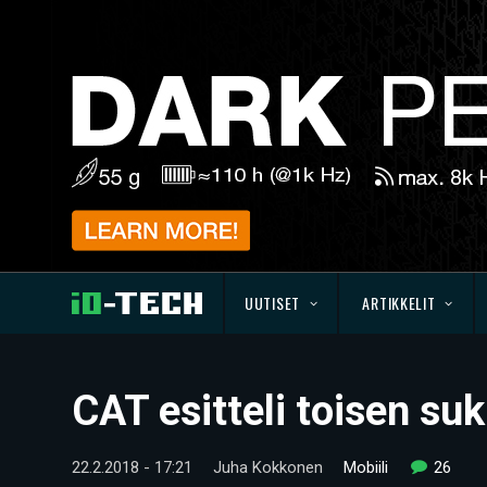
UUTISET
ARTIKKELIT
CAT esitteli toisen s
22.2.2018 - 17:21
Juha Kokkonen
Mobiili
26