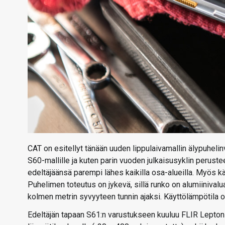
CAT on esitellyt tänään uuden lippulaivamallin älypuhelin
S60-mallille ja kuten parin vuoden julkaisusyklin peruste
edeltäjäänsä parempi lähes kaikilla osa-alueilla. Myös k
Puhelimen toteutus on jykevä, sillä runko on alumiinival
kolmen metrin syvyyteen tunnin ajaksi. Käyttölämpötila o
Edeltäjän tapaan S61:n varustukseen kuuluu FLIR Lepto