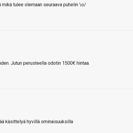
iä mikä tulee olemaan seuraava puhelin \o/
den. Jutun perusteella odotin 1500€ hintaa.
ää käsittelyä hyvillä ominaisuuksilla