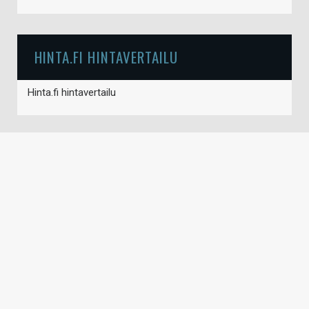
HINTA.FI HINTAVERTAILU
Hinta.fi hintavertailu