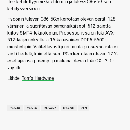
itse kehitettyyn arkkitehtuuriin ja tuleva C86-5G sen
kehitysversioon.
Hygonin tulevan C86-5G:n kerrotaan olevan peräti 128-
ytiminen ja suorittavan samanaikaisesti 512 säiettä,
kiitos SMT4-teknologian. Prosessorissa on tuki AVX-
512-laajennoksille ja 16-kanavainen DDR5-5600-
muistiohjain. Valitettavasti juuri muuta prosessorista ei
vielä tiedetä, kuin että sen IPC:n kerrotaan olevan 17 %
edeltäjäänsä parempi ja mukana olevan tuki CXL 2.0 -
väylille.
Lähde:
Tom’s Hardware
C86-4G
C86-5G
DHYANA
HYGON
ZEN