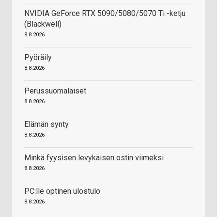
NVIDIA GeForce RTX 5090/5080/5070 Ti -ketju
(Blackwell)
8.8.2026
Pyöräily
8.8.2026
Perussuomalaiset
8.8.2026
Elämän synty
8.8.2026
Minkä fyysisen levykäisen ostin viimeksi
8.8.2026
PC:lle optinen ulostulo
8.8.2026