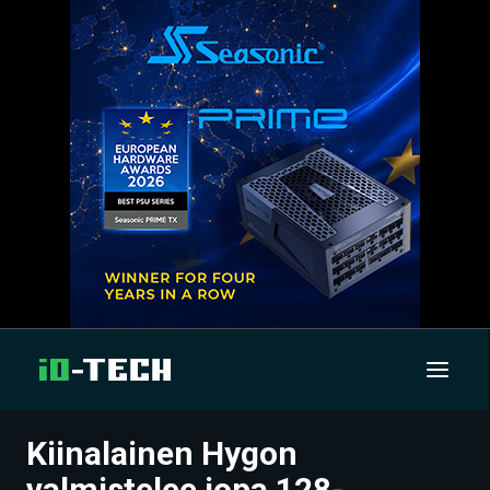
Kiinalainen Hygon
UUTISET
valmistelee jopa 128-