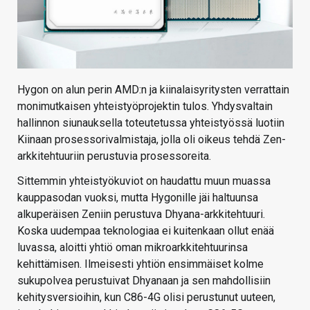
Hygon on alun perin AMD:n ja kiinalaisyritysten verrattain
monimutkaisen yhteistyöprojektin tulos. Yhdysvaltain
hallinnon siunauksella toteutetussa yhteistyössä luotiin
Kiinaan prosessorivalmistaja, jolla oli oikeus tehdä Zen-
arkkitehtuuriin perustuvia prosessoreita.
Sittemmin yhteistyökuviot on haudattu muun muassa
kauppasodan vuoksi, mutta Hygonille jäi haltuunsa
alkuperäisen Zeniin perustuva Dhyana-arkkitehtuuri.
Koska uudempaa teknologiaa ei kuitenkaan ollut enää
luvassa, aloitti yhtiö oman mikroarkkitehtuurinsa
kehittämisen. Ilmeisesti yhtiön ensimmäiset kolme
sukupolvea perustuivat Dhyanaan ja sen mahdollisiin
kehitysversioihin, kun C86-4G olisi perustunut uuteen,