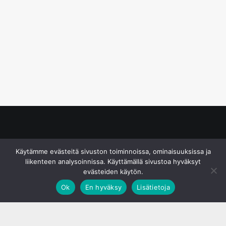
© S&J Media Oy
Käytämme evästeitä sivuston toiminnoissa, ominaisuuksissa ja
liikenteen analysoinnissa. Käyttämällä sivustoa hyväksyt
evästeiden käytön.
Ok
En hyväksy
Lisätietoja
;