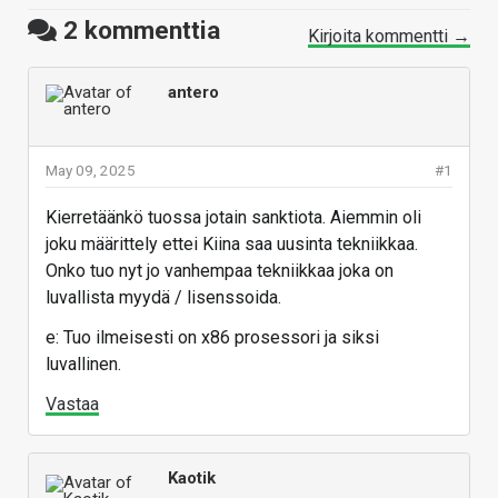
2
kommenttia
Kirjoita kommentti →
antero
May 09, 2025
#1
Kierretäänkö tuossa jotain sanktiota. Aiemmin oli
joku määrittely ettei Kiina saa uusinta tekniikkaa.
Onko tuo nyt jo vanhempaa tekniikkaa joka on
luvallista myydä / lisenssoida.
e: Tuo ilmeisesti on x86 prosessori ja siksi
luvallinen.
Vastaa
Kaotik