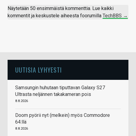
Näytetään 50 ensimmäistä kommenttia. Lue kaikki
kommentit ja keskustele aiheesta foorumilla
TechBBS →
UUTISIA LYHYESTI
Samsungin huhutaan tiputtavan Galaxy S27
Ultrasta neljännen takakameran pois
8.8.2026
Doom pyörii nyt (melkein) myös Commodore
64:llä
8.8.2026