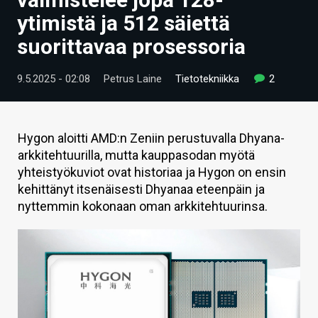
ARTIKKELIT
ytimistä ja 512 säiettä
suorittavaa prosessoria
VIDEOT
TECHBBS
9.5.2025 - 02:08
Petrus Laine
Tietotekniikka
2
TIETOA
HINTA.FI
Hygon aloitti AMD:n Zeniin perustuvalla Dhyana-
arkkitehtuurilla, mutta kauppasodan myötä
KAUPPA
yhteistyökuviot ovat historiaa ja Hygon on ensin
kehittänyt itsenäisesti Dhyanaa eteenpäin ja
VAIHDA TEEMA
nyttemmin kokonaan oman arkkitehtuurinsa.
HAKU