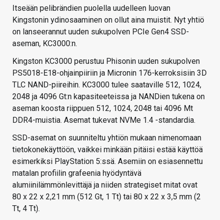
Itseään pelibrändien puolella uudelleen luovan
Kingstonin ydinosaaminen on ollut aina muistit. Nyt yhtiö
on lanseerannut uuden sukupolven PCIe Gen4 SSD-
aseman, KC3000:n.
Kingston KC3000 perustuu Phisonin uuden sukupolven
PS5018-E18-ohjainpiiriin ja Micronin 176-kerroksisiin 3D
TLC NAND-piireihin. KC3000 tulee saataville 512, 1024,
2048 ja 4096 Gt:n kapasiteeteissa ja NANDien tukena on
aseman koosta riippuen 512, 1024, 2048 tai 4096 Mt
DDR4-muistia. Asemat tukevat NVMe 1.4 -standardia.
SSD-asemat on suunniteltu yhtiön mukaan nimenomaan
tietokonekäyttöön, vaikkei minkään pitäisi estää käyttöä
esimerkiksi PlayStation 5:ssä. Asemiin on esiasennettu
matalan profiilin grafeenia hyödyntävä
alumiinilämmönlevittäjä ja niiden strategiset mitat ovat
80 x 22 x 2,21 mm (512 Gt, 1 Tt) tai 80 x 22 x 3,5 mm (2
Tt, 4 Tt).