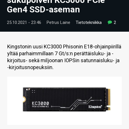
ARTIKKELIT
Gen4 SSD-aseman
VIDEOT
25.10.2021 - 23:46
Petrus Laine
Tietotekniikka
2
TECHBBS
TIETOA
Kingstonin uusi KC3000 Phisonin E18-ohjainpiirillä
yltää parhaimmillaan 7 Gt/s:n perättäisluku- ja -
HINTA.FI
kirjoitus- sekä miljoonan IOPSin satunnaisluku- ja
-kirjoitusnopeuksiin.
KAUPPA
VAIHDA TEEMA
HAKU