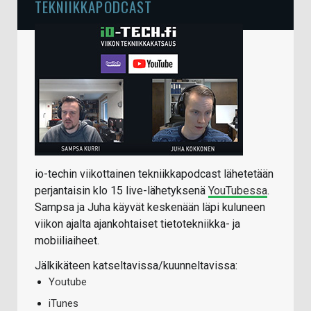
TEKNIIKKAPODCAST
io-techin viikottainen tekniikkapodcast lähetetään
perjantaisin klo 15 live-lähetyksenä
YouTubessa
.
Sampsa ja Juha käyvät keskenään läpi kuluneen
viikon ajalta ajankohtaiset tietotekniikka- ja
mobiiliaiheet.
Jälkikäteen katseltavissa/kuunneltavissa:
Youtube
iTunes