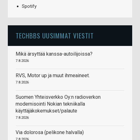
Spotify
TECHBBS UUSIMMAT VIESTIT
Mikä ärsyttää kanssa-autoilijoissa?
7.8.2026
RVS, Motor up ja muut ihmeaineet.
7.8.2026
Suomen Yhteisverkko Oy:n radioverkon
modernisointi Nokian tekniikalla
käyttäjäkokemukset/palaute
7.8.2026
Via dolorosa (pelikone halvalla)
7.8.2026