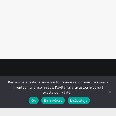
© S&J Media Oy
Käytämme evästeitä sivuston toiminnoissa, ominaisuuksissa ja
liikenteen analysoinnissa. Käyttämällä sivustoa hyväksyt
evästeiden käytön.
Ok
En hyväksy
Lisätietoja
;