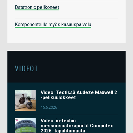
Datatronic pelikoneet
Komponenteille myös kasauspalvelu
VIDEOT
Video: Testissä Audeze Maxwell 2
-pelikuulokkeet
15.6.2026
Video: io-techin
messuosastoraportit Computex
2026 -tapahtumasta