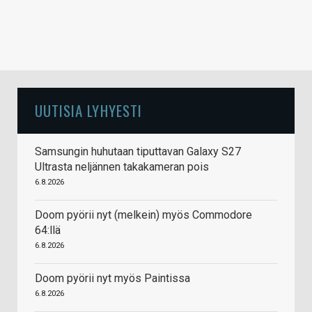
UUTISIA LYHYESTI
Samsungin huhutaan tiputtavan Galaxy S27
Ultrasta neljännen takakameran pois
6.8.2026
Doom pyörii nyt (melkein) myös Commodore
64:llä
6.8.2026
Doom pyörii nyt myös Paintissa
6.8.2026