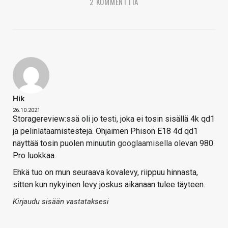
2 KOMMENTTIA
Hik
26.10.2021
Storagereview:ssä oli jo
testi
, joka ei tosin sisällä 4k qd1
ja pelinlataamistestejä. Ohjaimen Phison E18 4d qd1
näyttää tosin puolen minuutin
googlaamisella
olevan 980
Pro luokkaa.
Ehkä tuo on mun seuraava kovalevy, riippuu hinnasta,
sitten kun nykyinen levy joskus aikanaan tulee täyteen.
Kirjaudu sisään vastataksesi