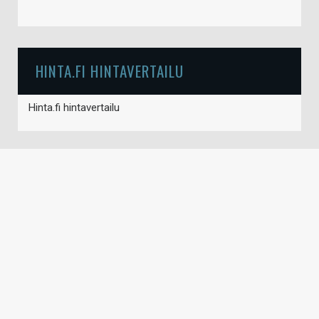
HINTA.FI HINTAVERTAILU
Hinta.fi hintavertailu