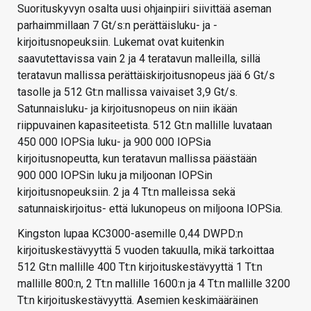
Suorituskyvyn osalta uusi ohjainpiiri siivittää aseman
parhaimmillaan 7 Gt/s:n perättäisluku- ja -
kirjoitusnopeuksiin. Lukemat ovat kuitenkin
saavutettavissa vain 2 ja 4 teratavun malleilla, sillä
teratavun mallissa perättäiskirjoitusnopeus jää 6 Gt/s
tasolle ja 512 Gt:n mallissa vaivaiset 3,9 Gt/s.
Satunnaisluku- ja kirjoitusnopeus on niin ikään
riippuvainen kapasiteetista. 512 Gt:n mallille luvataan
450 000 IOPSia luku- ja 900 000 IOPSia
kirjoitusnopeutta, kun teratavun mallissa päästään
900 000 IOPSin luku ja miljoonan IOPSin
kirjoitusnopeuksiin. 2 ja 4 Tt:n malleissa sekä
satunnaiskirjoitus- että lukunopeus on miljoona IOPSia.
Kingston lupaa KC3000-asemille 0,44 DWPD:n
kirjoituskestävyyttä 5 vuoden takuulla, mikä tarkoittaa
512 Gt:n mallille 400 Tt:n kirjoituskestävyyttä 1 Tt:n
mallille 800:n, 2 Tt:n mallille 1600:n ja 4 Tt:n mallille 3200
Tt:n kirjoituskestävyyttä. Asemien keskimääräinen