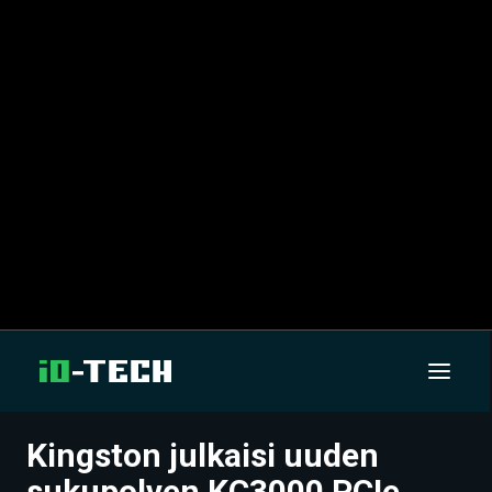
Kingston julkaisi uuden
UUTISET
sukupolven KC3000 PCIe