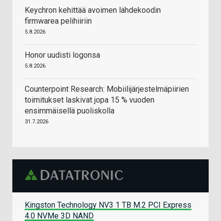
Keychron kehittää avoimen lähdekoodin
firmwarea pelihiiriin
5.8.2026
Honor uudisti logonsa
5.8.2026
Counterpoint Research: Mobiilijärjestelmäpiirien
toimitukset laskivat jopa 15 % vuoden
ensimmäisellä puoliskolla
31.7.2026
Kingston Technology NV3 1 TB M.2 PCI Express
4.0 NVMe 3D NAND