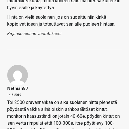
taistelukeskusta, mutta koneen saisi halutessa kuitenkin
hyvin esille ja käytettyä.
Hinta on vielä suolainen, jos on suosittu niin kinkit
kopioivat idean ja toteuttavat sen alle puoleen hintaan.
Kirjaudu sisään vastataksesi
Netman87
14.3.2019
Toi 2500 oravannahkaa on aika suolanen hinta pienestä
pöydästä vaikka siinä oiskin sähkösäätöset kintut.
monitorin kaasuständi on jotain 40-60e, pöydän kintut on
sen verta rimpulat että 100-300e, itse pöytälevy 100-