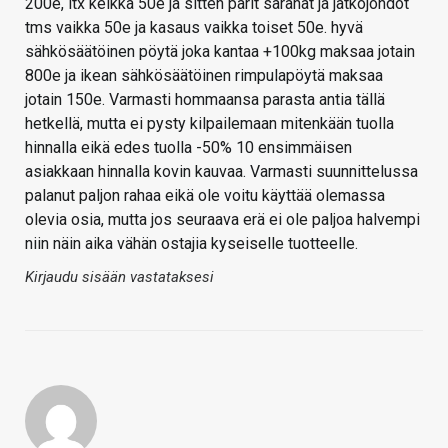
200e, itx kelkka 50e ja sitten parit saranat ja jatkojohdot
tms vaikka 50e ja kasaus vaikka toiset 50e. hyvä
sähkösäätöinen pöytä joka kantaa +100kg maksaa jotain
800e ja ikean sähkösäätöinen rimpulapöytä maksaa
jotain 150e. Varmasti hommaansa parasta antia tällä
hetkellä, mutta ei pysty kilpailemaan mitenkään tuolla
hinnalla eikä edes tuolla -50% 10 ensimmäisen
asiakkaan hinnalla kovin kauvaa. Varmasti suunnittelussa
palanut paljon rahaa eikä ole voitu käyttää olemassa
olevia osia, mutta jos seuraava erä ei ole paljoa halvempi
niin näin aika vähän ostajia kyseiselle tuotteelle.
Kirjaudu sisään vastataksesi