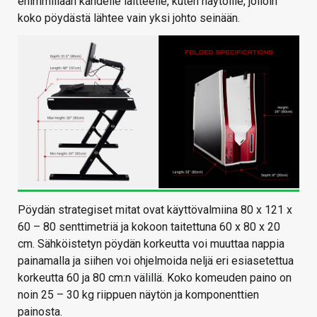
enimmillään kahdelle laitteelle, kuten näytöille, jolloin
koko pöydästä lähtee vain yksi johto seinään.
Pöydän strategiset mitat ovat käyttövalmiina 80 x 121 x
60 – 80 senttimetriä ja kokoon taitettuna 60 x 80 x 20
cm. Sähköistetyn pöydän korkeutta voi muuttaa nappia
painamalla ja siihen voi ohjelmoida neljä eri esiasetettua
korkeutta 60 ja 80 cm:n välillä. Koko komeuden paino on
noin 25 – 30 kg riippuen näytön ja komponenttien
painosta.