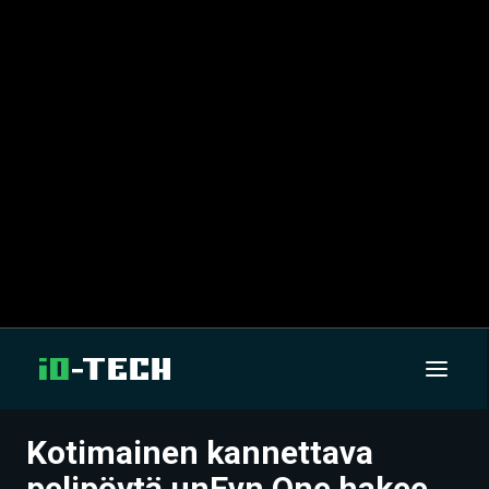
Kotimainen kannettava
UUTISET
pelipöytä unEvn One hakee