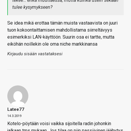
tekee… ehkä muuttaessa, mutta kuinka usein sekään
tulee kysymykseen?
Se idea mikä erottaa tämän muista vastaavista on juuri
tuon kokoontaittamisen mahdollistama siirreltävyys
esimerkiksi LAN-käyttöön. Suurin osa ei tartte, mutta
eiköhän noillekin ole oma niche markkinansa
Kirjaudu sisään vastataksesi
Latee77
14.3.2019
Kotelo-pöytään voisi vaikka sijoitella radin johonkin
jalkaan tms mukaan. Jos tilaa on niin passiivinen jäähytys