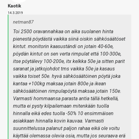
Kaotik
14.3.2019
netman87
Toi 2500 oravannahkaa on aika suolanen hinta
pienestä pöydästä vaikka siinä oiskin sähkösäätöset
kintut. monitorin kaasuständi on jotain 40-60e,
pöydän kintut on sen verta rimpulat että 100-300e,
itse pöytälevy 100-200e, itx kelkka 50e ja sitten parit
saranat ja jatkojohdot tms vaikka 50e ja kasaus
vaikka toiset 50e. hyvä sähkösäätöinen pöytä joka
kantaa +100kg maksaa jotain 800e ja ikean
sähkösäätöinen rimpulapöytä maksaa jotain 150e.
Varmasti hommaansa parasta antia tällä hetkellä,
mutta ei pysty kilpailemaan mitenkään tuolla
hinnalla eikä edes tuolla -50% 10 ensimmäisen
asiakkaan hinnalla kovin kauvaa. Varmasti
suunnittelussa palanut paljon rahaa eikä ole voitu
käyttää olemassa olevia osia, mutta jos seuraava erä