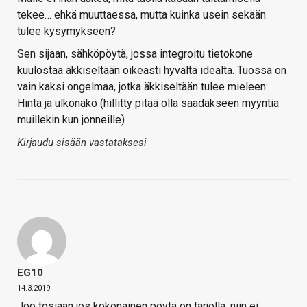
tekee… ehkä muuttaessa, mutta kuinka usein sekään
tulee kysymykseen?
Sen sijaan, sähköpöytä, jossa integroitu tietokone
kuulostaa äkkiseltään oikeasti hyvältä idealta. Tuossa on
vain kaksi ongelmaa, jotka äkkiseltään tulee mieleen:
Hinta ja ulkonäkö (hillitty pitää olla saadakseen myyntiä
muillekin kun jonneille)
Kirjaudu sisään vastataksesi
EG10
14.3.2019
Joo tosiaan jos kokonainen pöytä on tarjolla, niin ei