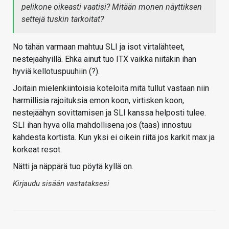
pelikone oikeasti vaatisi? Mitään monen näyttiksen
settejä tuskin tarkoitat?
No tähän varmaan mahtuu SLI ja isot virtalähteet,
nestejäähyillä. Ehkä ainut tuo ITX vaikka niitäkin ihan
hyviä kellotuspuuhiin (?).
Joitain mielenkiintoisia koteloita mitä tullut vastaan niin
harmillisia rajoituksia emon koon, virtisken koon,
nestejäähyn sovittamisen ja SLI kanssa helposti tulee.
SLI ihan hyvä olla mahdollisena jos (taas) innostuu
kahdesta kortista. Kun yksi ei oikein riitä jos karkit max ja
korkeat resot.
Nätti ja näppärä tuo pöytä kyllä on.
Kirjaudu sisään vastataksesi