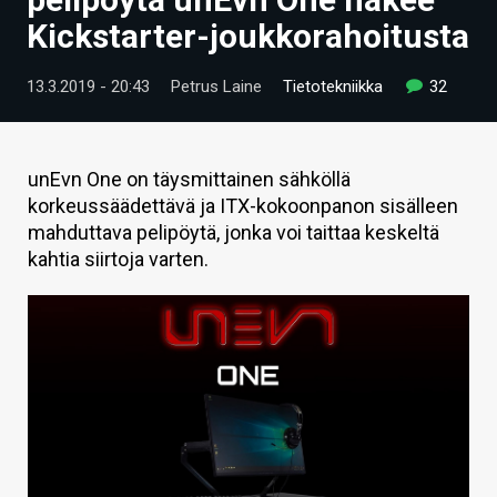
ARTIKKELIT
Kickstarter-joukkorahoitusta
VIDEOT
13.3.2019 - 20:43
Petrus Laine
Tietotekniikka
32
TECHBBS
TIETOA
unEvn One on täysmittainen sähköllä
korkeussäädettävä ja ITX-kokoonpanon sisälleen
HINTA.FI
mahduttava pelipöytä, jonka voi taittaa keskeltä
kahtia siirtoja varten.
KAUPPA
VAIHDA TEEMA
HAKU