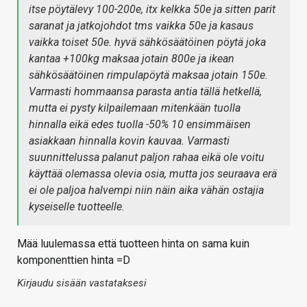
itse pöytälevy 100-200e, itx kelkka 50e ja sitten parit
saranat ja jatkojohdot tms vaikka 50e ja kasaus
vaikka toiset 50e. hyvä sähkösäätöinen pöytä joka
kantaa +100kg maksaa jotain 800e ja ikean
sähkösäätöinen rimpulapöytä maksaa jotain 150e.
Varmasti hommaansa parasta antia tällä hetkellä,
mutta ei pysty kilpailemaan mitenkään tuolla
hinnalla eikä edes tuolla -50% 10 ensimmäisen
asiakkaan hinnalla kovin kauvaa. Varmasti
suunnittelussa palanut paljon rahaa eikä ole voitu
käyttää olemassa olevia osia, mutta jos seuraava erä
ei ole paljoa halvempi niin näin aika vähän ostajia
kyseiselle tuotteelle.
Mää luulemassa että tuotteen hinta on sama kuin
komponenttien hinta =D
Kirjaudu sisään vastataksesi