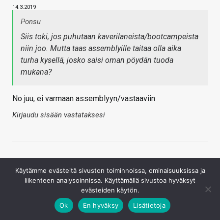
14.3.2019
Ponsu
Siis toki, jos puhutaan kaverilaneista/bootcampeista
niin joo. Mutta taas assemblyille taitaa olla aika
turha kysellä, josko saisi oman pöydän tuoda
mukana?
No juu, ei varmaan assemblyyn/vastaaviin
Kirjaudu sisään vastataksesi
Käytämme evästeitä sivuston toiminnoissa, ominaisuuksissa ja
liikenteen analysoinnissa. Käyttämällä sivustoa hyväksyt
evästeiden käytön.
Ok
En hyväksy
Lisätietoja
Raikku
14.3.2019