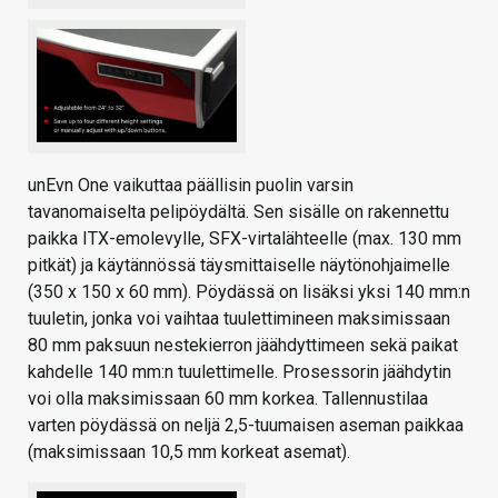
unEvn One vaikuttaa päällisin puolin varsin
tavanomaiselta pelipöydältä. Sen sisälle on rakennettu
paikka ITX-emolevylle, SFX-virtalähteelle (max. 130 mm
pitkät) ja käytännössä täysmittaiselle näytönohjaimelle
(350 x 150 x 60 mm). Pöydässä on lisäksi yksi 140 mm:n
tuuletin, jonka voi vaihtaa tuulettimineen maksimissaan
80 mm paksuun nestekierron jäähdyttimeen sekä paikat
kahdelle 140 mm:n tuulettimelle. Prosessorin jäähdytin
voi olla maksimissaan 60 mm korkea. Tallennustilaa
varten pöydässä on neljä 2,5-tuumaisen aseman paikkaa
(maksimissaan 10,5 mm korkeat asemat).