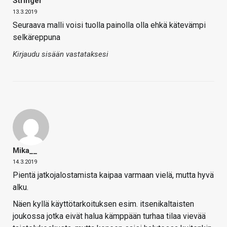
Stringer
13.3.2019
Seuraava malli voisi tuolla painolla olla ehkä kätevämpi
selkäreppuna
Kirjaudu sisään vastataksesi
Mika__
14.3.2019
Pientä jatkojalostamista kaipaa varmaan vielä, mutta hyvä
alku.
Näen kyllä käyttötarkoituksen esim. itsenikaltaisten
joukossa jotka eivät halua kämppään turhaa tilaa vievää