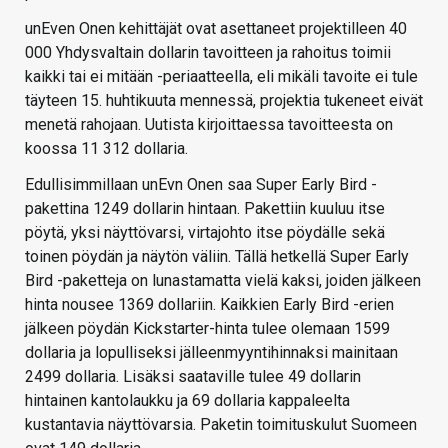
unEven Onen kehittäjät ovat asettaneet projektilleen 40
000 Yhdysvaltain dollarin tavoitteen ja rahoitus toimii
kaikki tai ei mitään -periaatteella, eli mikäli tavoite ei tule
täyteen 15. huhtikuuta mennessä, projektia tukeneet eivät
menetä rahojaan. Uutista kirjoittaessa tavoitteesta on
koossa 11 312 dollaria.
Edullisimmillaan unEvn Onen saa Super Early Bird -
pakettina 1249 dollarin hintaan. Pakettiin kuuluu itse
pöytä, yksi näyttövarsi, virtajohto itse pöydälle sekä
toinen pöydän ja näytön väliin. Tällä hetkellä Super Early
Bird -paketteja on lunastamatta vielä kaksi, joiden jälkeen
hinta nousee 1369 dollariin. Kaikkien Early Bird -erien
jälkeen pöydän Kickstarter-hinta tulee olemaan 1599
dollaria ja lopulliseksi jälleenmyyntihinnaksi mainitaan
2499 dollaria. Lisäksi saataville tulee 49 dollarin
hintainen kantolaukku ja 69 dollaria kappaleelta
kustantavia näyttövarsia. Paketin toimituskulut Suomeen