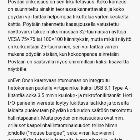
Pöydän erikoisuus on sen liikultetavuus. Koko komeus
on suunniteltu ainakin teoriassa kannettavaksi ja koko
pöydän voi taittaa helpompaa liikuttelua varten keskeltä
kahtia. Pöytään rakennettu kaasujousella varustettu
näyttövarsi tukee maksimissaan 32-tuumaisia näyttöjä
VESA 75×75 tai 100×100 kiinnityksin, mutta mikäli näyttö
on korkeintaan 25-tuumainen, sen voi taittaa varren
mukana pöydän sisään, kun kokoonpanoa siirretään.
Pöytään on saatavilla myös enimmillään kaksi lisävartta
näytöille.
unEvn Onen kaarevaan etureunaan on integroitu
tietokoneen puolelle virtapainike, kaksi USB 3.1 Type-A -
liitäntää sekä 3,5 mm:n kuuloke- ja mikrofoniliitännät. Heti
I/O-paneelin vierestä löytyy lukittava laatikko ja toiselta
laidalta puolestaan pöydän korkeuden säätöön tarkoitettu
hallintapaaneli. Muita pöydän ominaisuuksia ovat mm.
erilaiset kaapelinhallintaominaisuudet, teline hiiren
johdolle (”mouse bungee”) sekä virran läpiviennit