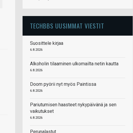
TECHBBS UUSIMMAT VIESTIT
Suosittele kirjaa
6.8.2026
Alkoholin tilaaminen ulkomailta netin kautta
6.8.2026
Doom pyörii nyt myös Paintissa
6.8.2026
Pariutumisen haasteet nykypäivänä ja sen
vaikutukset
6.8.2026
Perunalastut