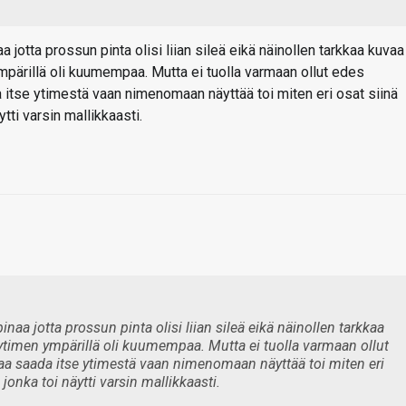
naa jotta prossun pinta olisi liian sileä eikä näinollen tarkkaa kuvaa
 ympärillä oli kuumempaa. Mutta ei tuolla varmaan ollut edes
a itse ytimestä vaan nimenomaan näyttää toi miten eri osat siinä
ytti varsin mallikkaasti.
upinaa jotta prossun pinta olisi liian sileä eikä näinollen tarkkaa
ä ytimen ympärillä oli kuumempaa. Mutta ei tuolla varmaan ollut
laa saada itse ytimestä vaan nimenomaan näyttää toi miten eri
a jonka toi näytti varsin mallikkaasti.