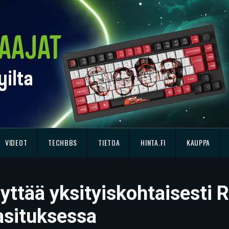
VIDEOT
TECHBBS
TIETOA
HINTA.FI
KAUPPA
tää yksityiskohtaisesti R
asituksessa