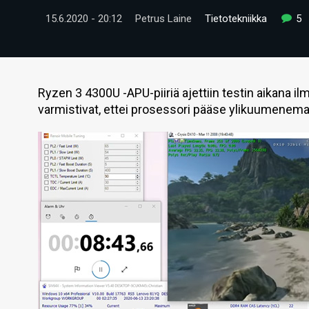
15.6.2020 - 20:12
Petrus Laine
Tietotekniikka
5
Ryzen 3 4300U -APU-piiriä ajettiin testin aikana 
varmistivat, ettei prosessori pääse ylikuumenema