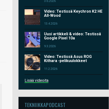
3.6.2026
Video: Testissä Keychron K2 HE
All-Wood
13.4.2026
Uusi artikkeli & video: Testissä
Google Pixel 10a
9.3.2026
Video: Testissä Asus ROG
Kithara -pelikuulokkeet
11.2.2026
Lisää videoita
TEKNIIKKAPODCAST