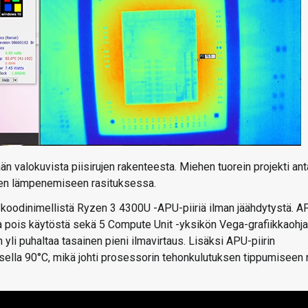
än valokuvista piisirujen rakenteesta. Miehen tuorein projekti an
sien lämpenemiseen rasituksessa.
-koodinimellistä Ryzen 3 4300U -APU-piiriä ilman jäähdytystä. A
gia pois käytöstä sekä 5 Compute Unit -yksikön Vega-grafiikkaohja
 yli puhaltaa tasainen pieni ilmavirtaus. Lisäksi APU-piirin
ksella 90°C, mikä johti prosessorin tehonkulutuksen tippumiseen 