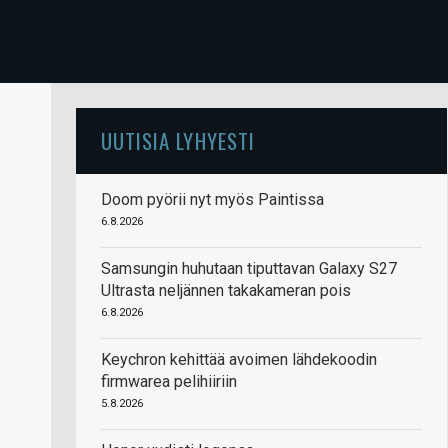
UUTISIA LYHYESTI
Doom pyörii nyt myös Paintissa
6.8.2026
Samsungin huhutaan tiputtavan Galaxy S27
Ultrasta neljännen takakameran pois
6.8.2026
Keychron kehittää avoimen lähdekoodin
firmwarea pelihiiriin
5.8.2026