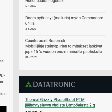
Honor uudisti logonsa
5.8.2026
Doom pyörii nyt (melkein) myös Commodore
64:llä
3.8.2026
Counterpoint Research:
Mobiilijärjestelmäpiirien toimitukset laskivat
jopa 15 % vuoden ensimmäisellä puoliskolla
31.7.2026
taa
PU-
in.
noin
Thermal Grizzly PhaseSheet PTM
jäähdytyslevyn yhdiste Lämpöalusta 2 g