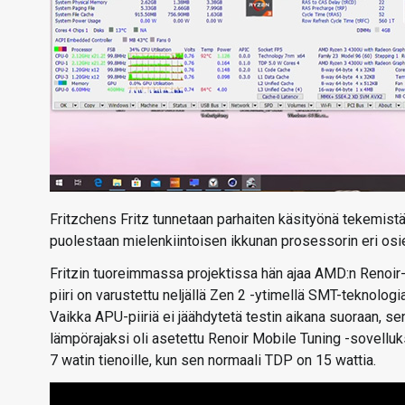
Fritzchens Fritz tunnetaan parhaiten käsityönä tekemistä
puolestaan mielenkiintoisen ikkunan prosessorin eri o
Fritzin tuoreimmassa projektissa hän ajaa AMD:n Renoir
piiri on varustettu neljällä Zen 2 -ytimellä SMT-teknolo
Vaikka APU-piiriä ei jäähdytetä testin aikana suoraan, sen
lämpörajaksi oli asetettu Renoir Mobile Tuning -sovellu
7 watin tienoille, kun sen normaali TDP on 15 wattia.