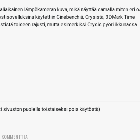
eaaliaikainen lämpökameran kuva, mikä näyttää samalla miten eri o
stisovelluksina käytettiin Cinebenchiä, Crysistä, 3DMark Time
estistä toiseen rajusti, mutta esimerkiksi Crysis pyöri ikkunassa
sivuston puolella toistaiseksi pois käytöstä)
5 KOMMENTTIA