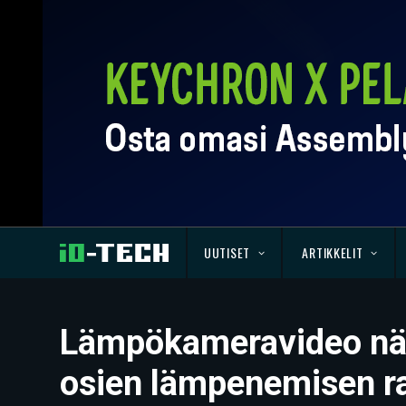
UUTISET
ARTIKKELIT
Lämpökameravideo näyt
osien lämpenemisen r