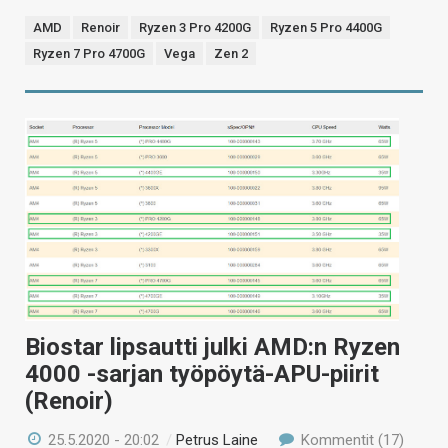
AMD
Renoir
Ryzen 3 Pro 4200G
Ryzen 5 Pro 4400G
Ryzen 7 Pro 4700G
Vega
Zen 2
Biostar lipsautti julki AMD:n Ryzen
4000 -sarjan työpöytä-APU-piirit
(Renoir)
25.5.2020 - 20:02
/
Petrus Laine
Kommentit (17)