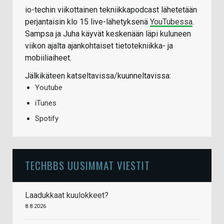
io-techin viikottainen tekniikkapodcast lähetetään
perjantaisin klo 15 live-lähetyksenä
YouTubessa
.
Sampsa ja Juha käyvät keskenään läpi kuluneen
viikon ajalta ajankohtaiset tietotekniikka- ja
mobiiliaiheet.
Jälkikäteen katseltavissa/kuunneltavissa:
Youtube
iTunes
Spotify
TECHBBS UUSIMMAT VIESTIT
Laadukkaat kuulokkeet?
8.8.2026