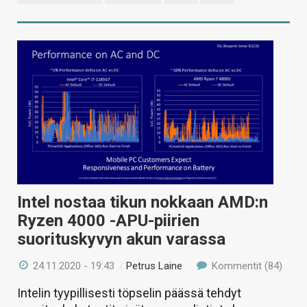
Intel nostaa tikun nokkaan AMD:n
Ryzen 4000 -APU-piirien
suorituskyvyn akun varassa
24.11.2020 - 19:43
/
Petrus Laine
Kommentit (84)
Intelin tyypillisesti töpselin päässä tehdyt