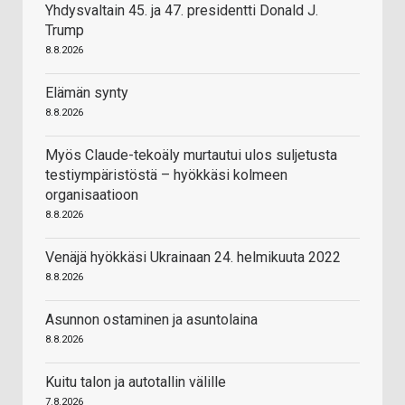
Yhdysvaltain 45. ja 47. presidentti Donald J.
Trump
8.8.2026
Elämän synty
8.8.2026
Myös Claude-tekoäly murtautui ulos suljetusta
testiympäristöstä – hyökkäsi kolmeen
organisaatioon
8.8.2026
Venäjä hyökkäsi Ukrainaan 24. helmikuuta 2022
8.8.2026
Asunnon ostaminen ja asuntolaina
8.8.2026
Kuitu talon ja autotallin välille
7.8.2026