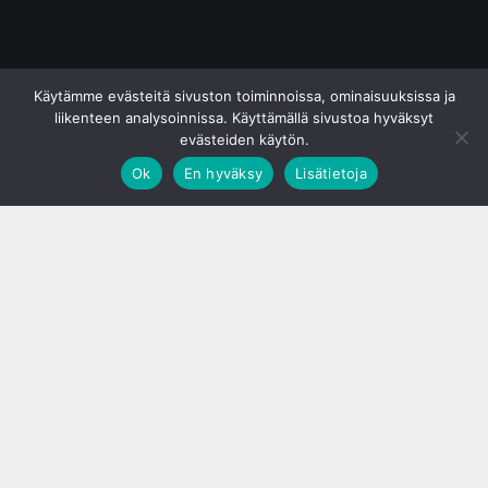
© S&J Media Oy
Käytämme evästeitä sivuston toiminnoissa, ominaisuuksissa ja
liikenteen analysoinnissa. Käyttämällä sivustoa hyväksyt
evästeiden käytön.
Ok
En hyväksy
Lisätietoja
;