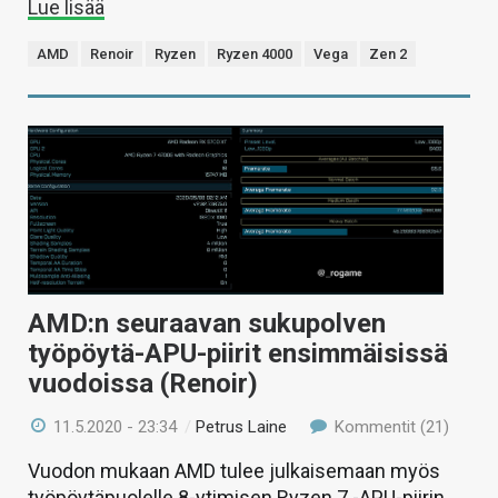
Lue lisää
AMD
Renoir
Ryzen
Ryzen 4000
Vega
Zen 2
AMD:n seuraavan sukupolven
työpöytä-APU-piirit ensimmäisissä
vuodoissa (Renoir)
11.5.2020 - 23:34
/
Petrus Laine
Kommentit (21)
Vuodon mukaan AMD tulee julkaisemaan myös
työpöytäpuolelle 8-ytimisen Ryzen 7 -APU-piirin.