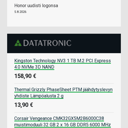
Honor uudisti logonsa
5.8.2026
Kingston Technology NV3 1 TB M.2 PCI Express
4.0 NVMe 3D NAND
158,90 €
Thermal Grizzly PhaseSheet PTM jäähdytyslevyn
yhdiste Lämpöalusta 2 g
13,90 €
Corsair Vengeance CMK32GX5M2B6000C38
muistimoduuli 32 GB 2 x 16 GB DDR5 6000 MHz