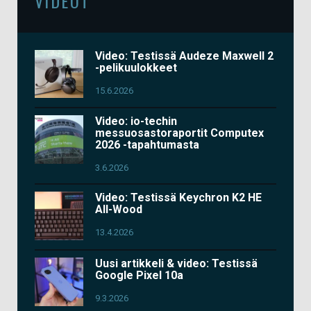
VIDEOT
Video: Testissä Audeze Maxwell 2
-pelikuulokkeet
15.6.2026
Video: io-techin
messuosastoraportit Computex
2026 -tapahtumasta
3.6.2026
Video: Testissä Keychron K2 HE
All-Wood
13.4.2026
Uusi artikkeli & video: Testissä
Google Pixel 10a
9.3.2026