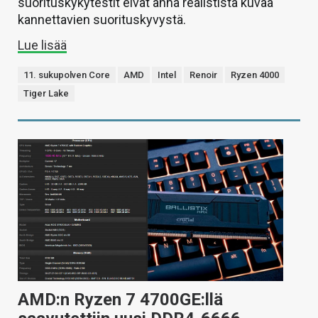
suorituskykytestit eivät anna realistista kuvaa
kannettavien suorituskyvystä.
Lue lisää
11. sukupolven Core
AMD
Intel
Renoir
Ryzen 4000
Tiger Lake
AMD:n Ryzen 7 4700GE:llä