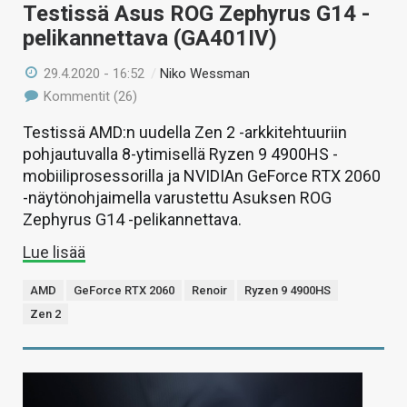
Testissä Asus ROG Zephyrus G14 -
pelikannettava (GA401IV)
29.4.2020 - 16:52
/
Niko Wessman
Kommentit (26)
Testissä AMD:n uudella Zen 2 -arkkitehtuuriin
pohjautuvalla 8-ytimisellä Ryzen 9 4900HS -
mobiiliprosessorilla ja NVIDIAn GeForce RTX 2060
-näytönohjaimella varustettu Asuksen ROG
Zephyrus G14 -pelikannettava.
Lue lisää
AMD
GeForce RTX 2060
Renoir
Ryzen 9 4900HS
Zen 2