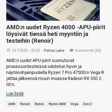
AMD:n uudet Ryzen 4000 -APU-piirit
löysivät tiensä heti myyntiin ja
testeihin (Renoir)
23.7.2020 - 20:55
/
Petrus Laine
Kommentit (52)
AMD:n uudet APU-piirit suoriutuvat
prosessoritesteissä odotetun hyvin ja
näytönohjainpuolella Ryzen 7 Pro 4750G:n Vega 8
jättää jälkeensä muun muassa Radeon RX 550 2
Gt:n.
Lue lisää
AMD
Renoir
Ryzen
Ryzen 4000
Vega
Zen 2