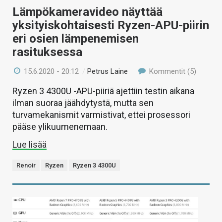
Lämpökameravideo näyttää
yksityiskohtaisesti Ryzen-APU-piirin
eri osien lämpenemisen
rasituksessa
15.6.2020 - 20:12
/
Petrus Laine
Kommentit (5)
Ryzen 3 4300U -APU-piiriä ajettiin testin aikana
ilman suoraa jäähdytystä, mutta sen
turvamekanismit varmistivat, ettei prosessori
pääse ylikuumenemaan.
Lue lisää
Renoir
Ryzen
Ryzen 3 4300U