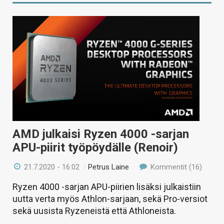
AMD julkaisi Ryzen 4000 -sarjan
APU-piirit työpöydälle (Renoir)
21.7.2020 - 16:02
/
Petrus Laine
Kommentit (16)
Ryzen 4000 -sarjan APU-piirien lisäksi julkaistiin
uutta verta myös Athlon-sarjaan, sekä Pro-versiot
sekä uusista Ryzeneistä että Athloneista.