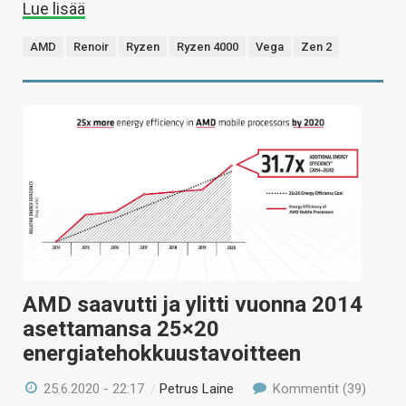
Lue lisää
AMD
Renoir
Ryzen
Ryzen 4000
Vega
Zen 2
AMD saavutti ja ylitti vuonna 2014
asettamansa 25×20
energiatehokkuustavoitteen
25.6.2020 - 22:17
/
Petrus Laine
Kommentit (39)