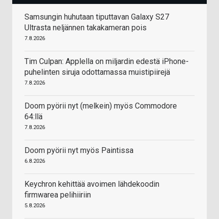
Samsungin huhutaan tiputtavan Galaxy S27
Ultrasta neljännen takakameran pois
7.8.2026
Tim Culpan: Applella on miljardin edestä iPhone-
puhelinten siruja odottamassa muistipiirejä
7.8.2026
Doom pyörii nyt (melkein) myös Commodore
64:llä
7.8.2026
Doom pyörii nyt myös Paintissa
6.8.2026
Keychron kehittää avoimen lähdekoodin
firmwarea pelihiiriin
5.8.2026