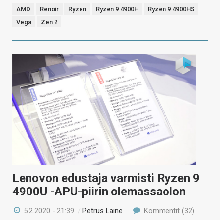
AMD
Renoir
Ryzen
Ryzen 9 4900H
Ryzen 9 4900HS
Vega
Zen 2
Lenovon edustaja varmisti Ryzen 9
4900U -APU-piirin olemassaolon
5.2.2020 - 21:39
/
Petrus Laine
Kommentit (32)