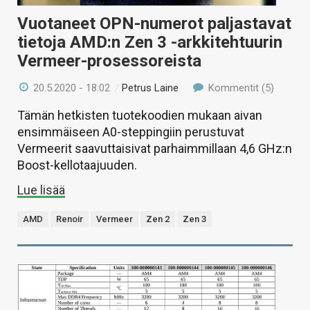
Vuotaneet OPN-numerot paljastavat
tietoja AMD:n Zen 3 -arkkitehtuurin
Vermeer-prosessoreista
20.5.2020 - 18:02
/
Petrus Laine
Kommentit (5)
Tämän hetkisten tuotekoodien mukaan aivan
ensimmäiseen A0-steppingiin perustuvat
Vermeerit saavuttaisivat parhaimmillaan 4,6 GHz:n
Boost-kellotaajuuden.
Lue lisää
AMD
Renoir
Vermeer
Zen 2
Zen 3