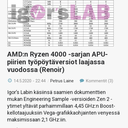
AMD:n Ryzen 4000 -sarjan APU-
piirien työpöytäversiot laajassa
vuodossa (Renoir)
14.5.2020 - 22:44
/
Petrus Laine
Kommentit (3)
Igor’s Labin käsiinsä saamien dokumenttien
mukan Engineering Sample -versioiden Zen 2 -
ytimet yltävät parhaimmillaan 4,45 GHz:n Boost-
kellotaajuuksiin Vega-grafiikkaohjainten venyessä
maksimissaan 2,1 GHz:iin.