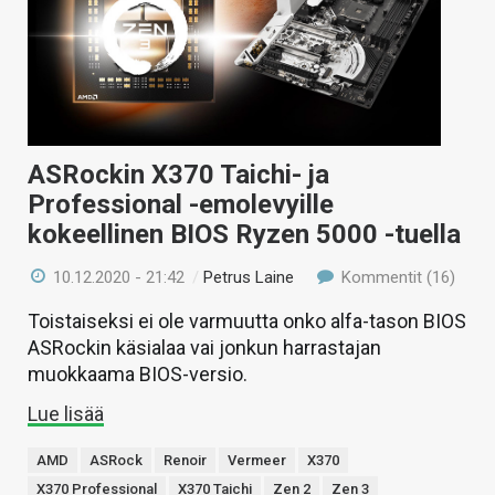
KAUPPA
VAIHDA TEEMA
ASRockin X370 Taichi- ja
HAKU
Professional -emolevyille
kokeellinen BIOS Ryzen 5000 -tuella
10.12.2020 - 21:42
/
Petrus Laine
Kommentit (16)
Toistaiseksi ei ole varmuutta onko alfa-tason BIOS
ASRockin käsialaa vai jonkun harrastajan
muokkaama BIOS-versio.
Lue lisää
AMD
ASRock
Renoir
Vermeer
X370
X370 Professional
X370 Taichi
Zen 2
Zen 3