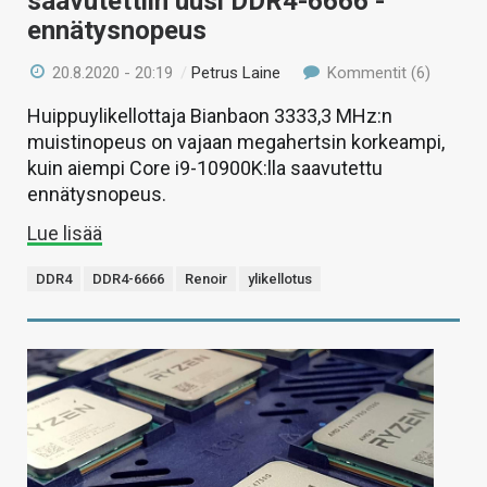
saavutettiin uusi DDR4-6666 -
ennätysnopeus
20.8.2020 - 20:19
/
Petrus Laine
Kommentit (6)
Huippuylikellottaja Bianbaon 3333,3 MHz:n
muistinopeus on vajaan megahertsin korkeampi,
kuin aiempi Core i9-10900K:lla saavutettu
ennätysnopeus.
Lue lisää
DDR4
DDR4-6666
Renoir
ylikellotus