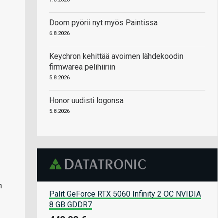
Doom pyörii nyt myös Paintissa
6.8.2026
Keychron kehittää avoimen lähdekoodin
firmwarea pelihiiriin
5.8.2026
Honor uudisti logonsa
5.8.2026
n
Palit GeForce RTX 5060 Infinity 2 OC NVIDIA
8 GB GDDR7