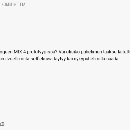
7 KOMMENTTIA
geen MIX 4 prototyypissä? Vai olisiko puhelimen taakse laitett
ain ilveellä niitä selfiekuvia täytyy kai nykypuhelimilla saada
vo
: