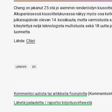
Cheng on jakanut Z5:stä jo aiemmin renderöidyn kiusoittel
Alkuperäisessä kiusoittelukuvassa näkyy myös osa kellon
julkaisupäivän olevan 14. kesäkuuta, mutta varmistusta 
kiteytettyä neljä teknologista mullistusta sekä 18 uutta p
luonnetta.
Lähde:
CNet
LENOVO
Z5
Kommentoi uutista tai artikkelia foorumilla
(Kommentointi 
Lähetä palautetta / raportoi kirjoitusvirheestä