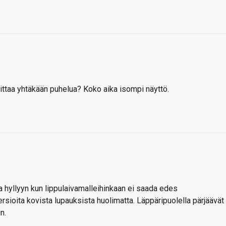
oittaa yhtäkään puhelua? Koko aika isompi näyttö.
a hyllyyn kun lippulaivamalleihinkaan ei saada edes
ersioita kovista lupauksista huolimatta. Läppäripuolella pärjäävät
n.