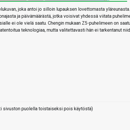
ukuvan, joka antoi jo silloin lupauksen lovettomasta yläreunasta.
ajasta ja päivämäärästä, jotka voisivat yhdessä viitata puhelim
asialle ei ole vielä saatu. Chengin mukaan Z5-puhelimeen on saat
atentoitua teknologiaa, mutta valitettavasti hän ei tarkentanut nii
sivuston puolella toistaiseksi pois käytöstä)