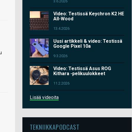
3.6.2026
Video: Testissä Keychron K2 HE
All-Wood
13.4.2026
Uusi artikkeli & video: Testissä
Google Pixel 10a
u
9.3.2026
Video: Testissä Asus ROG
Kithara -pelikuulokkeet
11.2.2026
Lisää videoita
TEKNIIKKAPODCAST