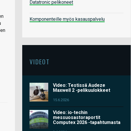
Datatronic pelikoneet
en
Komponenteille myös kasauspalvelu
u
den
VIDEOT
Video: Testissä Audeze
Maxwell 2 -pelikuulokkeet
15.6.2026
Video: io-techin
messuosastoraportit
Computex 2026 -tapahtumasta