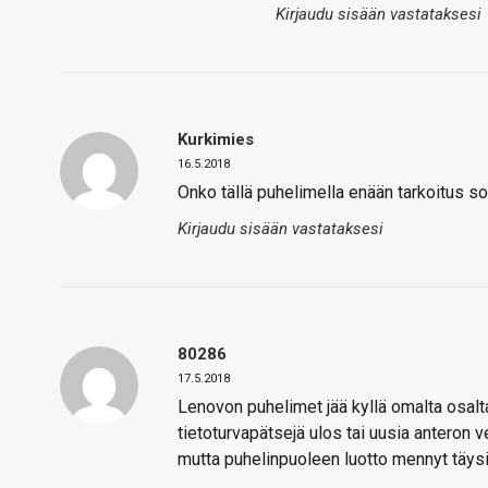
Kirjaudu sisään vastataksesi
Kurkimies
16.5.2018
Onko tällä puhelimella enään tarkoitus s
Kirjaudu sisään vastataksesi
80286
17.5.2018
Lenovon puhelimet jää kyllä omalta osalt
tietoturvapätsejä ulos tai uusia anteron v
mutta puhelinpuoleen luotto mennyt täysi