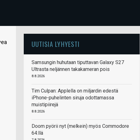
vea
UUTISIA LYHYESTI
Samsungin huhutaan tiputtavan Galaxy S27
Ultrasta neljännen takakameran pois
8.8.2026
Tim Culpan: Applella on miljardin edestä
iPhone-puhelinten siruja odottamassa
muistipiirejä
8.8.2026
Doom pyörii nyt (melkein) myös Commodore
64:llä
7.8.2026