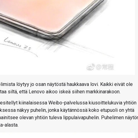
imista löytyy jo osan näytöstä haukkaava lovi. Kaikki eivät ole
taa siltä, että Lenovo aikoo iskeä siihen markkinarakoon.
sitellyt kiinalaisessa Weibo-palvelussa kiusoittelukuvia yhtiön
uksessa näkyy puhelin, jonka käytännössä koko etupuoli on yhtä
g mainitsee olevan yhtiön tuleva lippulaivapuhelin. Puhelimen näytö
a-alasta.