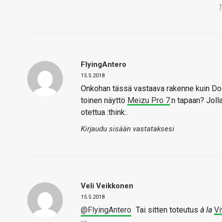
FlyingAntero
15.5.2018
Onkohan tässä vastaava rakenne kuin Doo
toinen näyttö
Meizu Pro 7
:n tapaan? Joll
otettua :think:.
Kirjaudu sisään vastataksesi
Veli Veikkonen
15.5.2018
@FlyingAntero
Tai sitten toteutus
à la
Vi