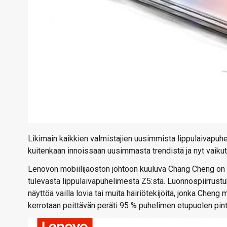
Likimain kaikkien valmistajien uusimmista lippulaivapuhel
kuitenkaan innoissaan uusimmasta trendistä ja nyt vaikut
Lenovon mobiilijaoston johtoon kuuluva Chang Cheng on e
tulevasta lippulaivapuhelimesta Z5:stä. Luonnospiirrust
näyttöä vailla lovia tai muita häiriötekijöitä, jonka Chen
kerrotaan peittävän peräti 95 % puhelimen etupuolen pint