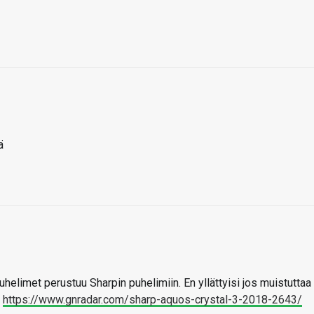
ä
elimet perustuu Sharpin puhelimiin. En yllättyisi jos muistuttaa
8
https://www.gnradar.com/sharp-aquos-crystal-3-2018-2643/