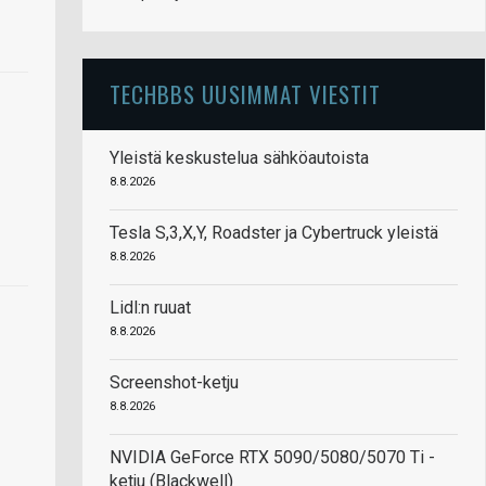
TECHBBS UUSIMMAT VIESTIT
Yleistä keskustelua sähköautoista
8.8.2026
Tesla S,3,X,Y, Roadster ja Cybertruck yleistä
8.8.2026
Lidl:n ruuat
8.8.2026
Screenshot-ketju
8.8.2026
NVIDIA GeForce RTX 5090/5080/5070 Ti -
ketju (Blackwell)