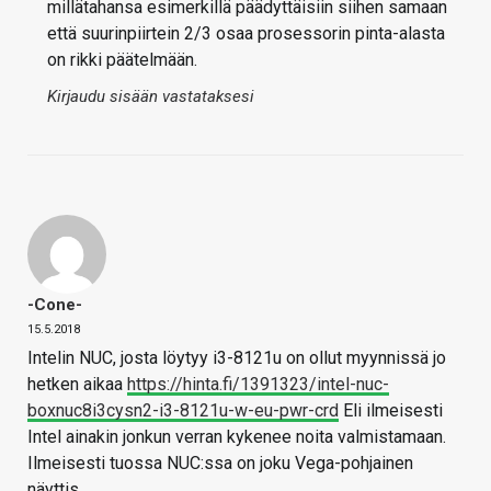
millätahansa esimerkillä päädyttäisiin siihen samaan
että suurinpiirtein 2/3 osaa prosessorin pinta-alasta
on rikki päätelmään.
Kirjaudu sisään vastataksesi
-Cone-
15.5.2018
Intelin NUC, josta löytyy i3-8121u on ollut myynnissä jo
hetken aikaa
https://hinta.fi/1391323/intel-nuc-
boxnuc8i3cysn2-i3-8121u-w-eu-pwr-crd
Eli ilmeisesti
Intel ainakin jonkun verran kykenee noita valmistamaan.
Ilmeisesti tuossa NUC:ssa on joku Vega-pohjainen
näyttis.