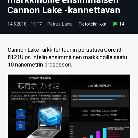
ARTIKKELIT
Cannon Lake -kannettavan
VIDEOT
14.5.2018 - 19:17
Petrus Laine
Tietotekniikka
14
TECHBBS
TIETOA
Cannon Lake -arkkitehtuuriin perustuva Core i3-
8121U on Intelin ensimmäinen markkinoille saatu
HINTA.FI
10 nanometrin prosessori.
KAUPPA
VAIHDA TEEMA
HAKU