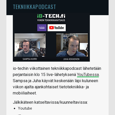
TEKNIIKKAPODCAST
io-techin viikottainen tekniikkapodcast lähetetään
perjantaisin klo 15 live-lähetyksenä
YouTubessa
.
Sampsa ja Juha käyvät keskenään läpi kuluneen
viikon ajalta ajankohtaiset tietotekniikka- ja
mobiiliaiheet.
Jälkikäteen katseltavissa/kuunneltavissa:
Youtube