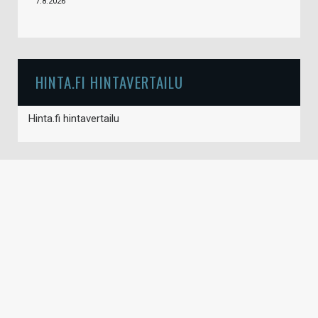
7.8.2026
HINTA.FI HINTAVERTAILU
Hinta.fi hintavertailu