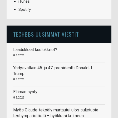
iTunes
Spotify
TECHBBS UUSIMMAT VIESTIT
Laadukkaat kuulokkeet?
8.8.2026
Yhdysvaltain 45. ja 47. presidentti Donald J.
Trump
8.8.2026
Elämän synty
8.8.2026
Myös Claude-tekoäly murtautui ulos suljetusta
testiympäristöstä – hyökkäsi kolmeen