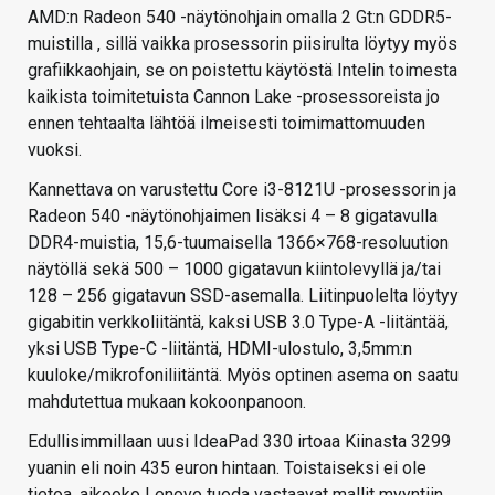
AMD:n Radeon 540 -näytönohjain omalla 2 Gt:n GDDR5-
muistilla , sillä vaikka prosessorin piisirulta löytyy myös
grafiikkaohjain, se on poistettu käytöstä Intelin toimesta
kaikista toimitetuista Cannon Lake -prosessoreista jo
ennen tehtaalta lähtöä ilmeisesti toimimattomuuden
vuoksi.
Kannettava on varustettu Core i3-8121U -prosessorin ja
Radeon 540 -näytönohjaimen lisäksi 4 – 8 gigatavulla
DDR4-muistia, 15,6-tuumaisella 1366×768-resoluution
näytöllä sekä 500 – 1000 gigatavun kiintolevyllä ja/tai
128 – 256 gigatavun SSD-asemalla. Liitinpuolelta löytyy
gigabitin verkkoliitäntä, kaksi USB 3.0 Type-A -liitäntää,
yksi USB Type-C -liitäntä, HDMI-ulostulo, 3,5mm:n
kuuloke/mikrofoniliitäntä. Myös optinen asema on saatu
mahdutettua mukaan kokoonpanoon.
Edullisimmillaan uusi IdeaPad 330 irtoaa Kiinasta 3299
yuanin eli noin 435 euron hintaan. Toistaiseksi ei ole
tietoa, aikooko Lenovo tuoda vastaavat mallit myyntiin