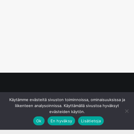
© S&J Media Oy
Käytämme evästeitä sivuston toiminnoissa, ominaisuuksissa ja
liikenteen analysoinnissa. Käyttämällä sivustoa hyväksyt
evästeiden käytön.
Ok
En hyväksy
Lisätietoja
;