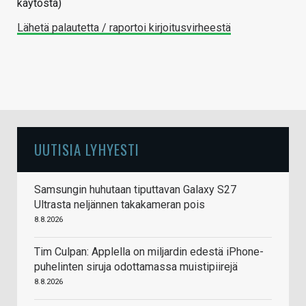
käytöstä)
Lähetä palautetta / raportoi kirjoitusvirheestä
UUTISIA LYHYESTI
Samsungin huhutaan tiputtavan Galaxy S27
Ultrasta neljännen takakameran pois
8.8.2026
Tim Culpan: Applella on miljardin edestä iPhone-
puhelinten siruja odottamassa muistipiirejä
8.8.2026