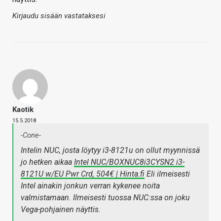
Kirjaudu sisään vastataksesi
Kaotik
15.5.2018
-Cone-
Intelin NUC, josta löytyy i3-8121u on ollut myynnissä
jo hetken aikaa
Intel NUC/BOXNUC8i3CYSN2 i3-
8121U w/EU Pwr Crd, 504€ | Hinta.fi
Eli ilmeisesti
Intel ainakin jonkun verran kykenee noita
valmistamaan. Ilmeisesti tuossa NUC:ssa on joku
Vega-pohjainen näyttis.