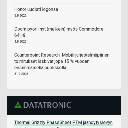
Honor uudisti logonsa
5.8.2026
Doom pyörii nyt (melkein) myös Commodore
64:llä
3.8.2026
Counterpoint Research: Mobiilijärjestelmäpiirien
toimitukset laskivat jopa 15 % vuoden
ensimmäisellä puoliskolla
31.7.2026
Thermal Grizzly PhaseSheet PTM jäähdytyslevyn