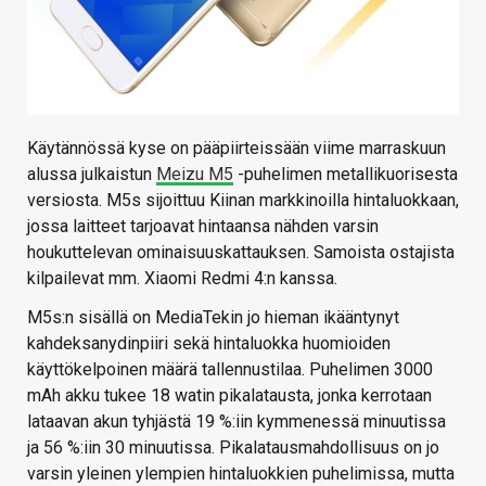
Käytännössä kyse on pääpiirteissään viime marraskuun
alussa julkaistun
Meizu M5
-puhelimen metallikuorisesta
versiosta. M5s sijoittuu Kiinan markkinoilla hintaluokkaan,
jossa laitteet tarjoavat hintaansa nähden varsin
houkuttelevan ominaisuuskattauksen. Samoista ostajista
kilpailevat mm. Xiaomi Redmi 4:n kanssa.
M5s:n sisällä on MediaTekin jo hieman ikääntynyt
kahdeksanydinpiiri sekä hintaluokka huomioiden
käyttökelpoinen määrä tallennustilaa. Puhelimen 3000
mAh akku tukee 18 watin pikalatausta, jonka kerrotaan
lataavan akun tyhjästä 19 %:iin kymmenessä minuutissa
ja 56 %:iin 30 minuutissa. Pikalatausmahdollisuus on jo
varsin yleinen ylempien hintaluokkien puhelimissa, mutta