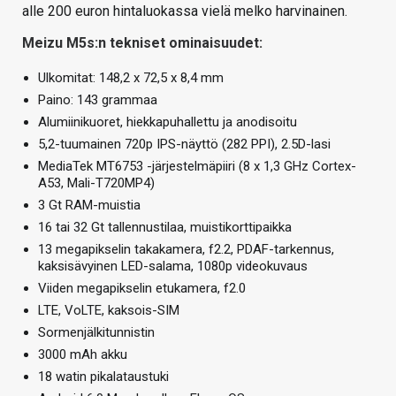
alle 200 euron hintaluokassa vielä melko harvinainen.
Meizu M5s:n tekniset ominaisuudet:
Ulkomitat: 148,2 x 72,5 x 8,4 mm
Paino: 143 grammaa
Alumiinikuoret, hiekkapuhallettu ja anodisoitu
5,2-tuumainen 720p IPS-näyttö (282 PPI), 2.5D-lasi
MediaTek MT6753 -järjestelmäpiiri (8 x 1,3 GHz Cortex-
A53, Mali-T720MP4)
3 Gt RAM-muistia
16 tai 32 Gt tallennustilaa, muistikorttipaikka
13 megapikselin takakamera, f2.2, PDAF-tarkennus,
kaksisävyinen LED-salama, 1080p videokuvaus
Viiden megapikselin etukamera, f2.0
LTE, VoLTE, kaksois-SIM
Sormenjälkitunnistin
3000 mAh akku
18 watin pikalataustuki