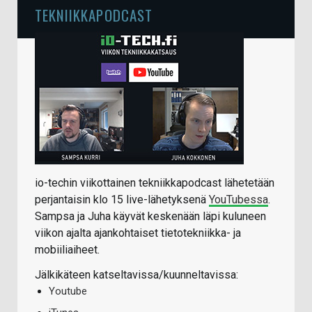
TEKNIIKKAPODCAST
io-techin viikottainen tekniikkapodcast lähetetään
perjantaisin klo 15 live-lähetyksenä
YouTubessa
.
Sampsa ja Juha käyvät keskenään läpi kuluneen
viikon ajalta ajankohtaiset tietotekniikka- ja
mobiiliaiheet.
Jälkikäteen katseltavissa/kuunneltavissa:
Youtube