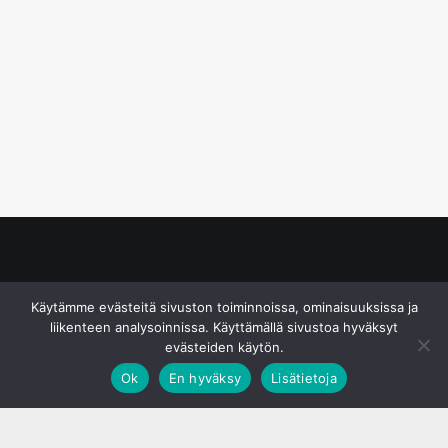
© S&J Media Oy
Käytämme evästeitä sivuston toiminnoissa, ominaisuuksissa ja
liikenteen analysoinnissa. Käyttämällä sivustoa hyväksyt
evästeiden käytön.
Ok
En hyväksy
Lisätietoja
;