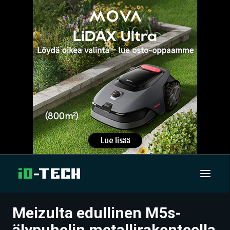
Meizulta edullinen M5s-
UUTISET
älypuhelin metallirakenteella