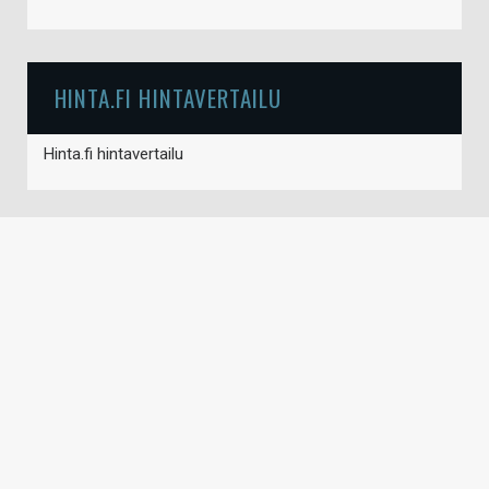
HINTA.FI HINTAVERTAILU
Hinta.fi hintavertailu