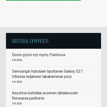
UUTISIA LYHYESTI
Doom pyörii nyt myös Paintissa
6.8.2026
Samsungin huhutaan tiputtavan Galaxy S27
Ultrasta neljännen takakameran pois
6.8.2026
Keychron kehittää avoimen lähdekoodin
firmwarea pelihiiriin
5.8.2026