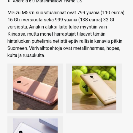
Android 6.0 Marshmallow, Flyme OS
Meizu M5s:n suositushinnat ovat 799 yuania (110 euroa)
16 Gt:n versiosta sekä 999 yuania (138 euroa) 32 Gt
versiosta. Ainakin aluksi laite tulee myyntiin vain
Kiinassa, mutta monet harrastajat tilaavat tämän
hintaluokan puhelimia netistä epävirallisia kanavia pitkin
Suomeen. Värivaihtoehtoja ovat metallinharmaa, hopea,
kulta ja ruusukulta.