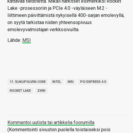
kattavaa tiedotetta. Mikäli harkitset esimerkiksi Rocket
Lake -prosessoriin ja PCIe 4.0 -väyläiseen M.2 -
liittimeen päivittämistä nykyisellä 400-sarjan emolevyllä,
on syytä tarkistaa niiden yhteensopivuus
emolevyvalmistajan verkkosivuilta.
Lähde:
MSI
11. SUKUPOLVEN CORE
INTEL
MSI
PCI EXPRESS 4.0
ROCKET LAKE
Z490
Kommentoi uutista tai artikkelia foorumilla
(Kommentointi sivuston puolella toistaiseksi pois