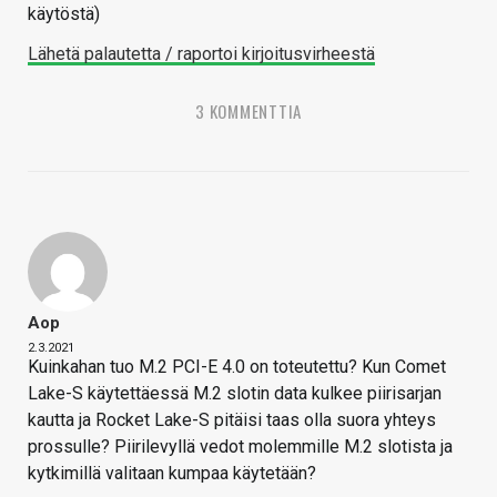
käytöstä)
Lähetä palautetta / raportoi kirjoitusvirheestä
3 KOMMENTTIA
Aop
2.3.2021
Kuinkahan tuo M.2 PCI-E 4.0 on toteutettu? Kun Comet
Lake-S käytettäessä M.2 slotin data kulkee piirisarjan
kautta ja Rocket Lake-S pitäisi taas olla suora yhteys
prossulle? Piirilevyllä vedot molemmille M.2 slotista ja
kytkimillä valitaan kumpaa käytetään?