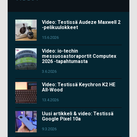
Video: Testissä Audeze Maxwell 2
-pelikuulokkeet
15.6.2026
Video: io-techin
messuosastoraportit Computex
2026 -tapahtumasta
3.6.2026
Video: Testissä Keychron K2 HE
All-Wood
13.4.2026
Uusi artikkeli & video: Testissä
Google Pixel 10a
9.3.2026