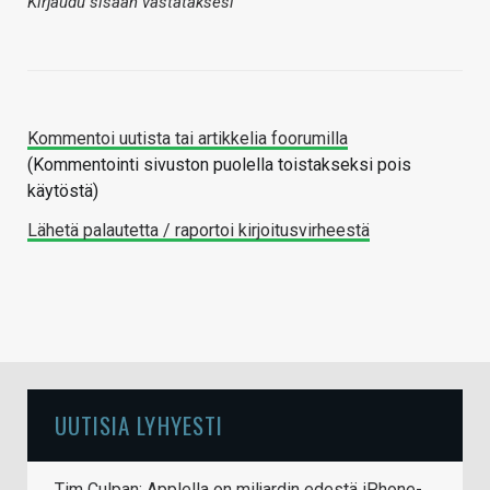
Kirjaudu sisään vastataksesi
Kommentoi uutista tai artikkelia foorumilla
(Kommentointi sivuston puolella toistakseksi pois
käytöstä)
Lähetä palautetta / raportoi kirjoitusvirheestä
UUTISIA LYHYESTI
Tim Culpan: Applella on miljardin edestä iPhone-