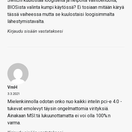
Switchi kuulostaa loogiselta ja helpolta vaihtoehdolta,
BIOSista valinta kumpi käytössä? Ei tosiaan mitään käryä
tässä vaiheessa mutta se kuulostaisi loogisimmalta
lähestymistavalta.
Kirjaudu sisään vastataksesi
VmH
3.3.2021
Mielenkiinnolla odotan onko nuo kaikki intelin pci-e 4.0 -
tukevat emolevyt täysin ongelmattomia virityksiä.
Ainakaan MSI:tä lukuunottamatta ei voi olla 100%:n
varma.