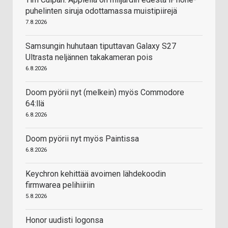
puhelinten siruja odottamassa muistipiirejä
7.8.2026
Samsungin huhutaan tiputtavan Galaxy S27
Ultrasta neljännen takakameran pois
6.8.2026
Doom pyörii nyt (melkein) myös Commodore
64:llä
6.8.2026
Doom pyörii nyt myös Paintissa
6.8.2026
Keychron kehittää avoimen lähdekoodin
firmwarea pelihiiriin
5.8.2026
Honor uudisti logonsa