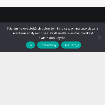
© S&J Media Oy
Käytämme evästeitä sivuston toiminnoissa, ominaisuuksissa ja
liikenteen analysoinnissa. Käyttämällä sivustoa hyväksyt
evästeiden käytön.
Ok
En hyväksy
Lisätietoja
;