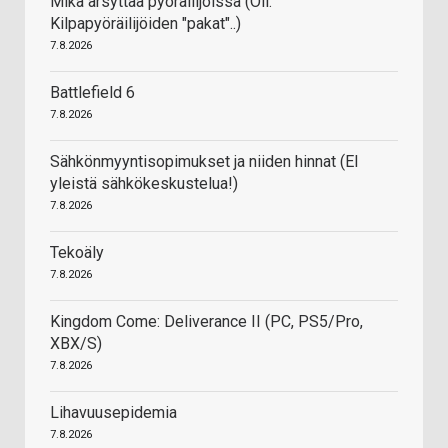
Mikä ärsyttää pyöräilijöissä (Oli:
Kilpapyöräilijöiden "pakat"..)
7.8.2026
Battlefield 6
7.8.2026
Sähkönmyyntisopimukset ja niiden hinnat (EI
yleistä sähkökeskustelua!)
7.8.2026
Tekoäly
7.8.2026
Kingdom Come: Deliverance II (PC, PS5/Pro,
XBX/S)
7.8.2026
Lihavuusepidemia
7.8.2026