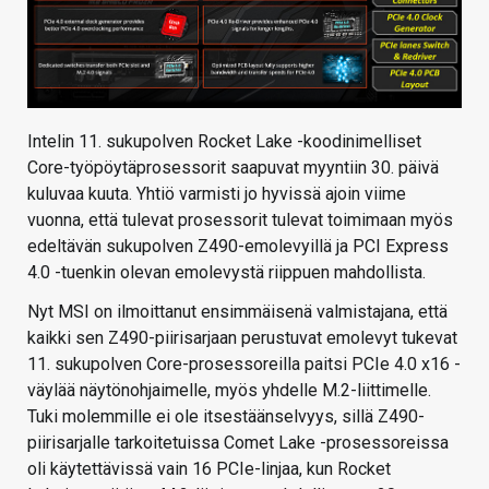
Intelin 11. sukupolven Rocket Lake -koodinimelliset
Core-työpöytäprosessorit saapuvat myyntiin 30. päivä
kuluvaa kuuta. Yhtiö varmisti jo hyvissä ajoin viime
vuonna, että tulevat prosessorit tulevat toimimaan myös
edeltävän sukupolven Z490-emolevyillä ja PCI Express
4.0 -tuenkin olevan emolevystä riippuen mahdollista.
Nyt MSI on ilmoittanut ensimmäisenä valmistajana, että
kaikki sen Z490-piirisarjaan perustuvat emolevyt tukevat
11. sukupolven Core-prosessoreilla paitsi PCIe 4.0 x16 -
väylää näytönohjaimelle, myös yhdelle M.2-liittimelle.
Tuki molemmille ei ole itsestäänselvyys, sillä Z490-
piirisarjalle tarkoitetuissa Comet Lake -prosessoreissa
oli käytettävissä vain 16 PCIe-linjaa, kun Rocket