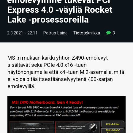
ARTIKKELIT
Express 4.0 -väyliä Rocket
Lake -prosessoreilla
VIDEOT
TECHBBS
2.3.2021 - 22:11
Petrus Laine
Tietotekniikka
3
TIETOA
HINTA.FI
MSI:n mukaan kaikki yhtiön Z490-emolevyt
sisältävät sekä PCIe 4.0 x16 -tuen
KAUPPA
näytönohjaimelle että x4 -tuen M.2-asemalle, mitä
ei voida pitää itsestäänselvyytenä 400-sarjan
VAIHDA TEEMA
emolevyillä.
HAKU