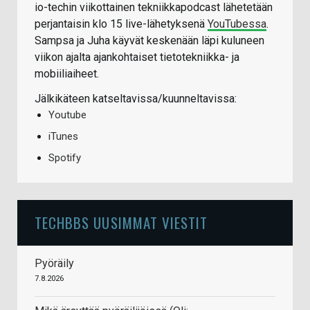
io-techin viikottainen tekniikkapodcast lähetetään
perjantaisin klo 15 live-lähetyksenä
YouTubessa
.
Sampsa ja Juha käyvät keskenään läpi kuluneen
viikon ajalta ajankohtaiset tietotekniikka- ja
mobiiliaiheet.
Jälkikäteen katseltavissa/kuunneltavissa:
Youtube
iTunes
Spotify
TECHBBS UUSIMMAT VIESTIT
Pyöräily
7.8.2026