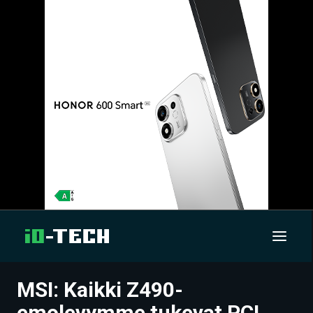
MSI: Kaikki Z490-
UUTISET
emolevymme tukevat PCI