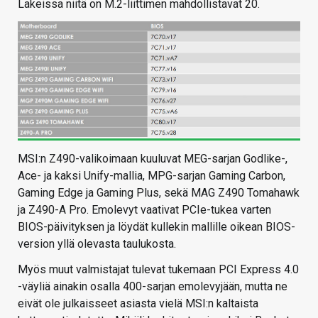
Lakeissa niitä on M.2-liittimen mahdollistavat 20.
MSI:n Z490-valikoimaan kuuluvat MEG-sarjan Godlike-,
Ace- ja kaksi Unify-mallia, MPG-sarjan Gaming Carbon,
Gaming Edge ja Gaming Plus, sekä MAG Z490 Tomahawk
ja Z490-A Pro. Emolevyt vaativat PCIe-tukea varten
BIOS-päivityksen ja löydät kullekin mallille oikean BIOS-
version yllä olevasta taulukosta.
Myös muut valmistajat tulevat tukemaan PCI Express 4.0
-väyliä ainakin osalla 400-sarjan emolevyjään, mutta ne
eivät ole julkaisseet asiasta vielä MSI:n kaltaista