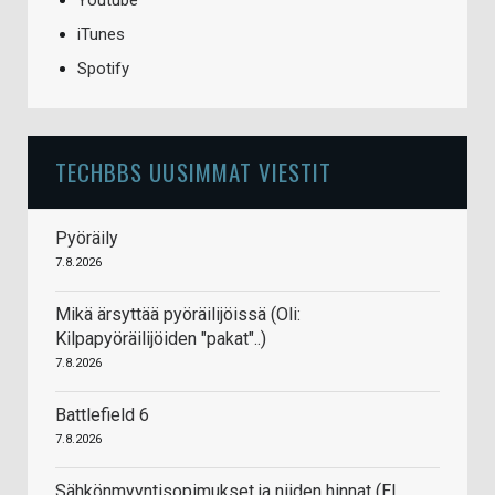
Youtube
iTunes
Spotify
TECHBBS UUSIMMAT VIESTIT
Pyöräily
7.8.2026
Mikä ärsyttää pyöräilijöissä (Oli:
Kilpapyöräilijöiden "pakat"..)
7.8.2026
Battlefield 6
7.8.2026
Sähkönmyyntisopimukset ja niiden hinnat (EI