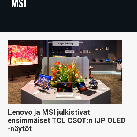
MSI
ARTIKKELIT
VIDEOT
TECHBBS
TIETOA
HINTA.FI
KAUPPA
VAIHDA TEEMA
Lenovo ja MSI julkistivat
HAKU
ensimmäiset TCL CSOT:n IJP OLED
-näytöt