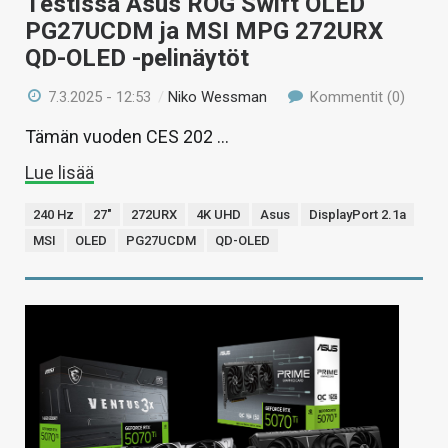
Testissä Asus ROG Swift OLED
PG27UCDM ja MSI MPG 272URX
QD-OLED -pelinäytöt
7.3.2025 - 12:53
/
Niko Wessman
Kommentit (0)
Tämän vuoden CES 202 …
Lue lisää
240 Hz
27"
272URX
4K UHD
Asus
DisplayPort 2.1a
MSI
OLED
PG27UCDM
QD-OLED