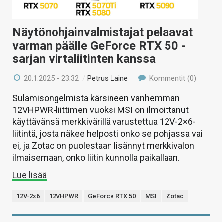
Näytönohjainvalmistajat pelaavat
varman päälle GeForce RTX 50 -
sarjan virtaliitinten kanssa
20.1.2025 - 23:32
/
Petrus Laine
Kommentit (0)
Sulamisongelmista kärsineen vanhemman
12VHPWR-liittimen vuoksi MSI on ilmoittanut
käyttävänsä merkkivärillä varustettua 12V-2×6-
liitintä, josta näkee helposti onko se pohjassa vai
ei, ja Zotac on puolestaan lisännyt merkkivalon
ilmaisemaan, onko liitin kunnolla paikallaan.
Lue lisää
12V-2x6
12VHPWR
GeForce RTX 50
MSI
Zotac