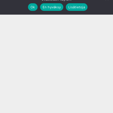
Ok
En hyväksy
Lisätietoja
;