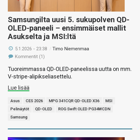
Samsungilta uusi 5. sukupolven QD-
OLED-paneeli – ensimmäiset mallit
Asukselta ja MSI:ltä
5.1.2026 - 23:38
/
Timo Niemenmaa
Kommentit (1)
Tuoreimmassa QD-OLED-paneelissa uutta on mm.
V-stripe-alipikseliasettelu.
Lue lisää
Asus
CES 2026
MPG 341CQR QD-OLED X36
MSI
Pelinäytöt
QD-OLED
ROG Swift OLED PG34WCDN
Samsung