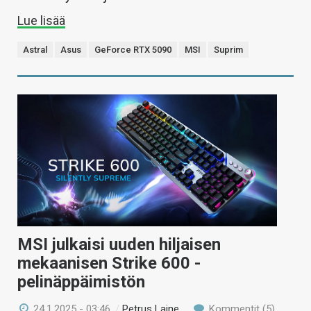
Lue lisää
Astral
Asus
GeForce RTX 5090
MSI
Suprim
MSI julkaisi uuden hiljaisen
mekaanisen Strike 600 -
pelinäppäimistön
24.1.2025 - 03:46
/
Petrus Laine
Kommentit (5)