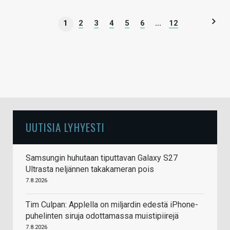
1
2
3
4
5
6
...
12
UUTISIA LYHYESTI
Samsungin huhutaan tiputtavan Galaxy S27
Ultrasta neljännen takakameran pois
7.8.2026
Tim Culpan: Applella on miljardin edestä iPhone-
puhelinten siruja odottamassa muistipiirejä
7.8.2026