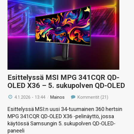
Esittelyssä MSI MPG 341CQR QD-
OLED X36 – 5. sukupolven QD-OLED
4.1.2026 - 13:44
/
Mainos
Kommentit (21)
Esittelyssä MSI:n uusi 34-tuumainen 360 hertsin
MPG 341CQR QD-OLED X36 -pelinäyttö, jossa
käytössä Samsungin 5. sukupolven QD-OLED-
paneeli