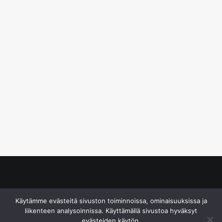
© S&J Media Oy
Käytämme evästeitä sivuston toiminnoissa, ominaisuuksissa ja
liikenteen analysoinnissa. Käyttämällä sivustoa hyväksyt
evästeiden käytön.