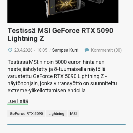
Testissä MSI GeForce RTX 5090
Lightning Z
23.4.2026 - 18:05
/
Sampsa Kurri
Kommentit (30)
Testissä MSI:n noin 5000 euron hintainen
nestejäähdytetty ja 8-tuumaisella näytöllä
varustettu GeForce RTX 5090 Lightning Z -
näytönohjain, jonka virransyöttö on suunniteltu
extreme-ylikellottamisen ehdoilla.
Lue lisää
GeForce RTX 5090
Lightning
MSI