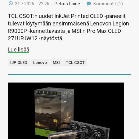
21.7.2026 - 22:26
/
Petrus Laine
Kommentit (1)
TCL CSOT:n uudet InkJet Printed OLED -paneelit
tulevat löytymään ensimmäisenä Lenovon Legion
R9000P -kannettavasta ja MSI:n Pro Max OLED
271UPJW12 -näytöstä.
Lue lisää
IJP OLED
Lenovo
MSI
TCL CSOT