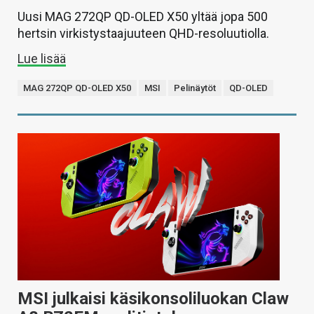
Uusi MAG 272QP QD-OLED X50 yltää jopa 500
hertsin virkistystaajuuteen QHD-resoluutiolla.
Lue lisää
MAG 272QP QD-OLED X50
MSI
Pelinäytöt
QD-OLED
MSI julkaisi käsikonsoliluokan Claw