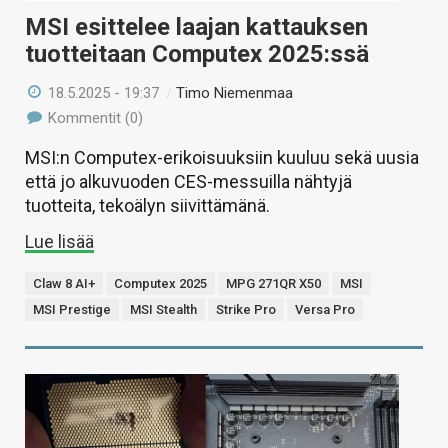
MSI esittelee laajan kattauksen
tuotteitaan Computex 2025:ssä
18.5.2025 - 19:37
/
Timo Niemenmaa
Kommentit (0)
MSI:n Computex-erikoisuuksiin kuuluu sekä uusia
että jo alkuvuoden CES-messuilla nähtyjä
tuotteita, tekoälyn siivittämänä.
Lue lisää
Claw 8 AI+
Computex 2025
MPG 271QR X50
MSI
MSI Prestige
MSI Stealth
Strike Pro
Versa Pro