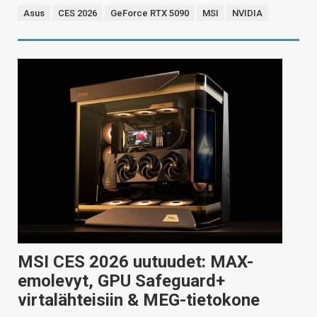
Asus
CES 2026
GeForce RTX 5090
MSI
NVIDIA
MSI CES 2026 uutuudet: MAX-
emolevyt, GPU Safeguard+
virtalähteisiin & MEG-tietokone