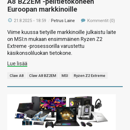
A8 BZ2EM -pelitietokoneen
Euroopan markkinoille
21.8.2025 - 18:59
/
Petrus Laine
Kommentit (0)
Viime kuussa tietyille markkinoille julkaistu laite
on MSI:n mukaan ensimmäinen Ryzen Z2
Extreme -prosessorilla varustettu
käsikonsoliluokan tietokone.
Lue lisää
Claw A8
Claw A8 BZ2EM
MSI
Ryzen Z2 Extreme