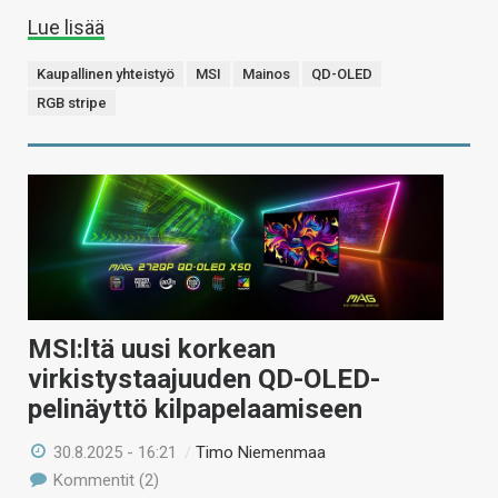
Lue lisää
Kaupallinen yhteistyö
MSI
Mainos
QD-OLED
RGB stripe
MSI:ltä uusi korkean
virkistystaajuuden QD-OLED-
pelinäyttö kilpapelaamiseen
30.8.2025 - 16:21
/
Timo Niemenmaa
Kommentit (2)