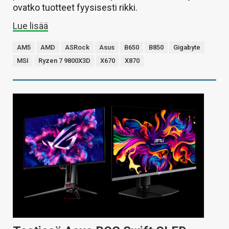
ovatko tuotteet fyysisesti rikki.
Lue lisää
AM5
AMD
ASRock
Asus
B650
B850
Gigabyte
MSI
Ryzen 7 9800X3D
X670
X870