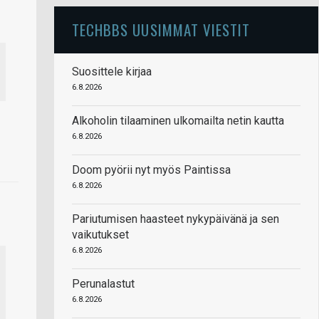
TECHBBS UUSIMMAT VIESTIT
Suosittele kirjaa
6.8.2026
Alkoholin tilaaminen ulkomailta netin kautta
6.8.2026
Doom pyörii nyt myös Paintissa
6.8.2026
Pariutumisen haasteet nykypäivänä ja sen
vaikutukset
6.8.2026
Perunalastut
6.8.2026