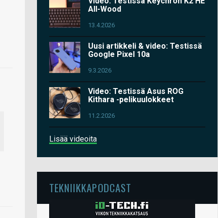
Video: Testissä Keychron K2 HE
All-Wood
13.4.2026
Uusi artikkeli & video: Testissä
Google Pixel 10a
9.3.2026
Video: Testissä Asus ROG
Kithara -pelikuulokkeet
11.2.2026
Lisää videoita
TEKNIIKKAPODCAST