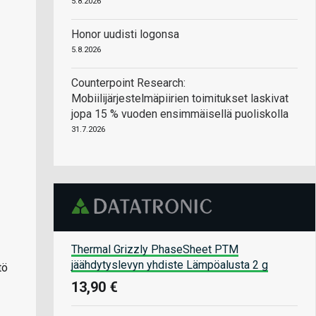
5.8.2026
Honor uudisti logonsa
5.8.2026
Counterpoint Research:
Mobiilijärjestelmäpiirien toimitukset laskivat
jopa 15 % vuoden ensimmäisellä puoliskolla
31.7.2026
Thermal Grizzly PhaseSheet PTM
jäähdytyslevyn yhdiste Lämpöalusta 2 g
tö
13,90 €