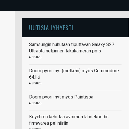
UUTISIA LYHYESTI
Samsungin huhutaan tiputtavan Galaxy S27
Ultrasta neljännen takakameran pois
6.8.2026
Doom pyörii nyt (melkein) myös Commodore
64:llä
6.8.2026
Doom pyörii nyt myös Paintissa
6.8.2026
Keychron kehittää avoimen lähdekoodin
firmwarea pelihiiriin