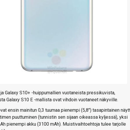
ja Galaxy S10+ -huippumallien vuotaneista pressikuvista,
ta Galaxy S10 E -mallista ovat vihdoin vuotaneet näkyville.
ovat ensin mainitun 0,3 tuumaa pienempi (5,8″) tasapintainen näyt
timen puuttuminen (tunnistin sen sijaan oikeassa kyljessä), yksi
pienempi akku (3100 mAh). Muistivaihtoehtoja tulee tarjolle