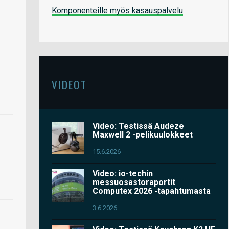
Komponenteille myös kasauspalvelu
VIDEOT
Video: Testissä Audeze
Maxwell 2 -pelikuulokkeet
15.6.2026
Video: io-techin
messuosastoraportit
Computex 2026 -tapahtumasta
3.6.2026