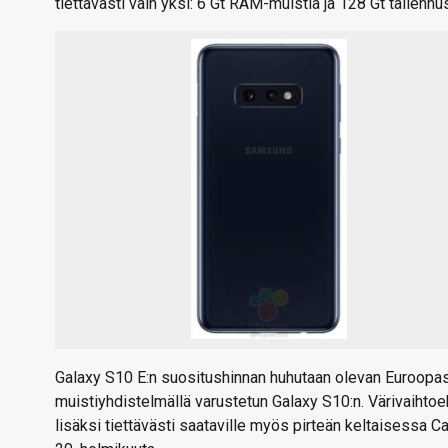
tiettävästi vain yksi: 6 Gt RAM-muistia ja 128 Gt tallennus
Galaxy S10 E:n suositushinnan huhutaan olevan Euroopas
muistiyhdistelmällä varustetun Galaxy S10:n. Värivaihtoe
lisäksi tiettävästi saataville myös pirteän keltaisessa 