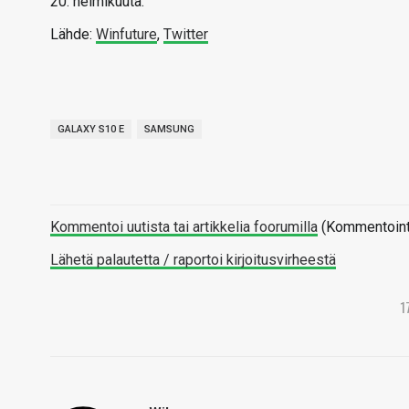
20. helmikuuta.
Lähde:
Winfuture
,
Twitter
GALAXY S10 E
SAMSUNG
Kommentoi uutista tai artikkelia foorumilla
(Kommentointi 
Lähetä palautetta / raportoi kirjoitusvirheestä
1