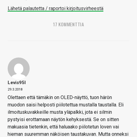
Lähetä palautetta / raportoi kirjoitusvirheestä
17 KOMMENTTIA
Levis95l
29.3.2018
Olettaen että tämäkin on OLED-näyttö, tuon härön
muodon saisi helposti piilotettua mustalla taustalla. Eli
ilmoituskuvakkeille musta yläpalkki, jota ei silmin
pystyisi erottamaan näytön kehyksestä. Se on sitten
makuasia tietenkin, että haluaako piilotetun loven vai
hieman suuremman näköisen taustakuvan. Mutta onneksi