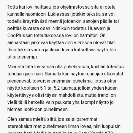
Totta kai lovi haittaaa, jos ohjelmistossa sitä ei oteta
kunnolla huomioon. Lukiessasi jotakin tekstiä se voi
todella ärsyttävästi mennä joidenkin sanojen päälle tai
peittää kuvasta osan. Niin kuin todettu, Huawein ja
OnePlussan toteutuksessa lovi on harmiton. On
ainoastaan järkevää käyttää sen vieressä olevat tilat
ilmoituksia varten ja ilman lovea katseltava näyttötila
olisi pienempi.
Minusta tätä lovea saa olla puhelimissa, kunhan toteutus
tehdään juuri näin. Samalla kun näytön reunojen ulkomitat
pienenevät, toivoisin enemmän puhelimia, jossa olisi
näyttö kooltaan 5,1 tai 5,2 tuumaa, jolloin yhden käden
käytettävyys olisi täysin mahdollista, mutta trendi on
vielä tällä hetkellä vain puukata yhä isompi näyttö jo
hieman isohkoon puhelimeen.
Olen samaa mieltä siitä, jos saisi paremmat
stereokaiuttimet puhelimeen ilman lovea, niin luopuisin