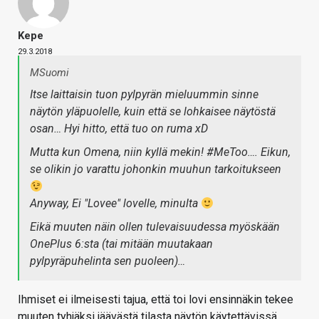
Kepe
29.3.2018
MSuomi
Itse laittaisin tuon pylpyrän mieluummin sinne
näytön yläpuolelle, kuin että se lohkaisee näytöstä
osan… Hyi hitto, että tuo on ruma xD
Mutta kun Omena, niin kyllä mekin! #MeToo…. Eikun,
se olikin jo varattu johonkin muuhun tarkoitukseen
Anyway, Ei "Lovee" lovelle, minulta
Eikä muuten näin ollen tulevaisuudessa myöskään
OnePlus 6:sta (tai mitään muutakaan
pylpyräpuhelinta sen puoleen)…
Ihmiset ei ilmeisesti tajua, että toi lovi ensinnäkin tekee
muuten tyhjäksi jäävästä tilasta näytön käytettävissä