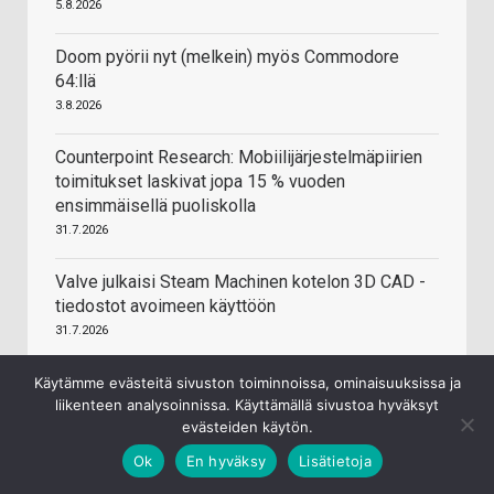
5.8.2026
Doom pyörii nyt (melkein) myös Commodore
64:llä
3.8.2026
Counterpoint Research: Mobiilijärjestelmäpiirien
toimitukset laskivat jopa 15 % vuoden
ensimmäisellä puoliskolla
31.7.2026
Valve julkaisi Steam Machinen kotelon 3D CAD -
tiedostot avoimeen käyttöön
31.7.2026
Käytämme evästeitä sivuston toiminnoissa, ominaisuuksissa ja
liikenteen analysoinnissa. Käyttämällä sivustoa hyväksyt
evästeiden käytön.
Ok
En hyväksy
Lisätietoja