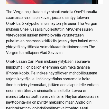
The Verge on julkaissut yksinoikeudella OnePlussalta
saamansa virallisen kuvan, jossa esiintyy tulevan
OnePlus 6 -älypuhelimen näytön yläreuna. The Vergen
mukaan OnePlussalla huolestuttiin MWC-messujen
yhteydessä uusien näyttölovella varustettujen
puhelimien saamaan kritiikkiin, joten yritys halusi ottaa
yhteyttä näyttölovia voimakkaasti kritioineeseen The
Vergen toimittajaan Vlad Savoviin.
OnePlussan Carl Pein mukaan yrityksen seuraava
huippumalli on paljon enemmän kuin mikä tahansa
iPhone-kopio. Pei näkee näyttöloven mahdollisuutena
tarjota käyttäjälle lisää näyttöalaa nostamalla koko
ilmoitusrivin ylemmäksi, jättäen sen alapuolelle entistä
enemmän tilaa varsinaiselle sisällölle. Lovea ei
mainosteta esteettisenä valintana. Näytön alareunassa
näyttöpinta-ala on pyritty maksimoimaan Androidin
perinteiset navigointinäppäimet vaihtoehtoisesti