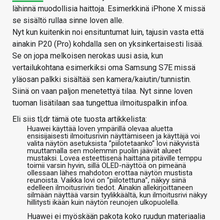
lähinnä muodollisia haittoja. Esimerkkinä iPhone X missä
se sisältö rullaa sinne loven alle.
Nyt kun kuitenkin noi ensituntumat luin, tajusin vasta että
ainakin P20 (Pro) kohdalla sen on yksinkertaisesti lisää.
Se on jopa melkoisen nerokas uusi asia, kun
vertailukohtana esimerkiksi oma Samsung S7E missä
yläosan palkki sisältää sen kamera/kaiutin/tunnistin.
Siinä on vaan paljon menetettyä tilaa. Nyt sinne loven
tuoman lisätilaan saa tungettua ilmoituspalkin infoa.
Eli siis tl;dr tämä ote tuosta artikkelista:
Huawei käyttää loven ympärillä olevaa aluetta
ensisijaisesti ilmoitusrivin näyttämiseen ja käyttäjä voi
valita näytön asetuksista ”piilotetaanko” lovi näkyvistä
muuttamalla sen molemmin puolin jäävät alueet
mustaksi. Lovea esteettisenä haittana pitäville temppu
toimii varsin hyvin, sillä OLED-näyttöä on pimeänä
ollessaan lähes mahdoton erottaa näytön mustista
reunoista. Vaikka lovi on ”piilotettuna”, näkyy siinä
edelleen ilmoitusrivin tiedot. Ainakin allekirjoittaneen
silmään näyttää varsin tyylikkäältä, kun ilmoitusrivi näkyy
hillitysti ikään kuin näytön reunojen ulkopuolella.
Huawei ei myöskään pakota koko ruudun materiaalia