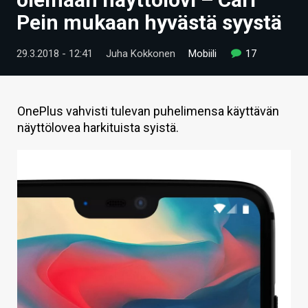
ARTIKKELIT
Pein mukaan hyvästä syystä
VIDEOT
29.3.2018 - 12:41
Juha Kokkonen
Mobiili
17
TECHBBS
TIETOA
OnePlus vahvisti tulevan puhelimensa käyttävän
näyttölovea harkituista syistä.
HINTA.FI
KAUPPA
VAIHDA TEEMA
HAKU