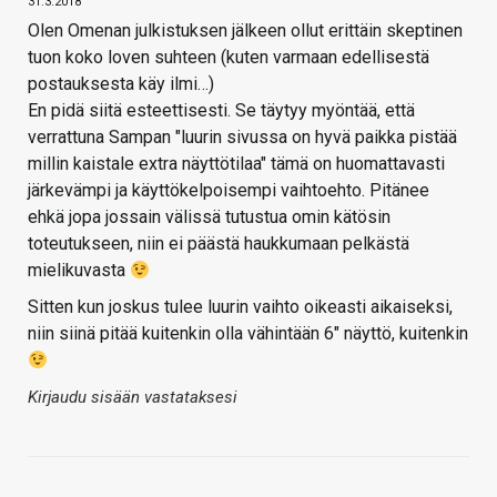
31.3.2018
Olen Omenan julkistuksen jälkeen ollut erittäin skeptinen
tuon koko loven suhteen (kuten varmaan edellisestä
postauksesta käy ilmi…)
En pidä siitä esteettisesti. Se täytyy myöntää, että
verrattuna Sampan "luurin sivussa on hyvä paikka pistää
millin kaistale extra näyttötilaa" tämä on huomattavasti
järkevämpi ja käyttökelpoisempi vaihtoehto. Pitänee
ehkä jopa jossain välissä tutustua omin kätösin
toteutukseen, niin ei päästä haukkumaan pelkästä
mielikuvasta
Sitten kun joskus tulee luurin vaihto oikeasti aikaiseksi,
niin siinä pitää kuitenkin olla vähintään 6" näyttö, kuitenkin
Kirjaudu sisään vastataksesi