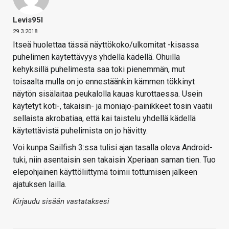
Levis95l
29.3.2018
Itseä huolettaa tässä näyttökoko/ulkomitat -kisassa
puhelimen käytettävyys yhdellä kädellä. Ohuilla
kehyksillä puhelimesta saa toki pienemmän, mut
toisaalta mulla on jo ennestäänkin kämmen tökkinyt
näytön sisälaitaa peukalolla kauas kurottaessa. Usein
käytetyt koti-, takaisin- ja moniajo-painikkeet tosin vaatii
sellaista akrobatiaa, että kai taistelu yhdellä kädellä
käytettävistä puhelimista on jo hävitty.
Voi kunpa Sailfish 3:ssa tulisi ajan tasalla oleva Android-
tuki, niin asentaisin sen takaisin Xperiaan saman tien. Tuo
elepohjainen käyttöliittymä toimii tottumisen jälkeen
ajatuksen lailla.
Kirjaudu sisään vastataksesi