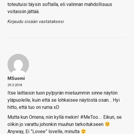
toteutuisi täysin softalla, eli valinnan mahdollisuus
voitaisiin jättää.
Kirjaudu sisään vastataksesi
MSuomi
29.3.2018
Itse laittaisin tuon pylpyrän mieluummin sinne näytön
yläpuolelle, kuin että se lohkaisee näytöstä osan… Hyi
hitto, että tuo on ruma xD
Mutta kun Omena, niin kyllä mekin! #MeToo…. Eikun, se
olikin jo varattu johonkin muuhun tarkoitukseen
Anyway, Ei ”Lovee” lovelle, minulta