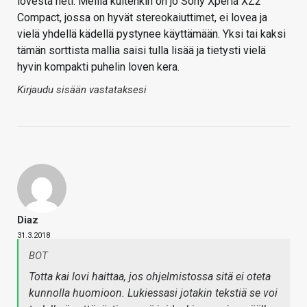
lovesta heti. Meillä kuitenkin on jo Sony Xperia XZ2
Compact, jossa on hyvät stereokaiuttimet, ei lovea ja
vielä yhdellä kädellä pystynee käyttämään. Yksi tai kaksi
tämän sorttista mallia saisi tulla lisää ja tietysti vielä
hyvin kompakti puhelin loven kera.
Kirjaudu sisään vastataksesi
Diaz
31.3.2018
BOT
Totta kai lovi haittaa, jos ohjelmistossa sitä ei oteta
kunnolla huomioon. Lukiessasi jotakin tekstiä se voi