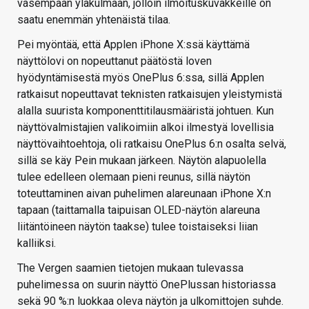
vasempaan yläkulmaan, jolloin ilmoituskuvakkeille on
saatu enemmän yhtenäistä tilaa.
Pei myöntää, että Applen iPhone X:ssä käyttämä
näyttölovi on nopeuttanut päätöstä loven
hyödyntämisestä myös OnePlus 6:ssa, sillä Applen
ratkaisut nopeuttavat teknisten ratkaisujen yleistymistä
alalla suurista komponenttitilausmääristä johtuen. Kun
näyttövalmistajien valikoimiin alkoi ilmestyä lovellisia
näyttövaihtoehtoja, oli ratkaisu OnePlus 6:n osalta selvä,
sillä se käy Pein mukaan järkeen. Näytön alapuolella
tulee edelleen olemaan pieni reunus, sillä näytön
toteuttaminen aivan puhelimen alareunaan iPhone X:n
tapaan (taittamalla taipuisan OLED-näytön alareuna
liitäntöineen näytön taakse) tulee toistaiseksi liian
kalliiksi.
The Vergen saamien tietojen mukaan tulevassa
puhelimessa on suurin näyttö OnePlussan historiassa
sekä 90 %:n luokkaa oleva näytön ja ulkomittojen suhde.