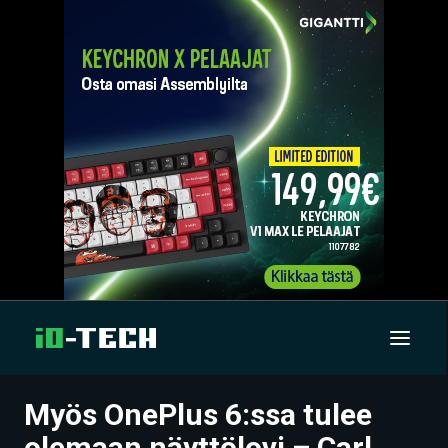
Myös OnePlus 6:ssa tulee
UUTISET
olemaan näyttölovi – Carl