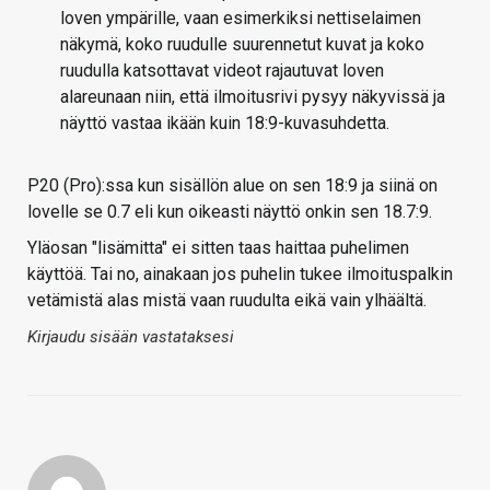
loven ympärille, vaan esimerkiksi nettiselaimen
näkymä, koko ruudulle suurennetut kuvat ja koko
ruudulla katsottavat videot rajautuvat loven
alareunaan niin, että ilmoitusrivi pysyy näkyvissä ja
näyttö vastaa ikään kuin 18:9-kuvasuhdetta.
P20 (Pro):ssa kun sisällön alue on sen 18:9 ja siinä on
lovelle se 0.7 eli kun oikeasti näyttö onkin sen 18.7:9.
Yläosan "lisämitta" ei sitten taas haittaa puhelimen
käyttöä. Tai no, ainakaan jos puhelin tukee ilmoituspalkin
vetämistä alas mistä vaan ruudulta eikä vain ylhäältä.
Kirjaudu sisään vastataksesi