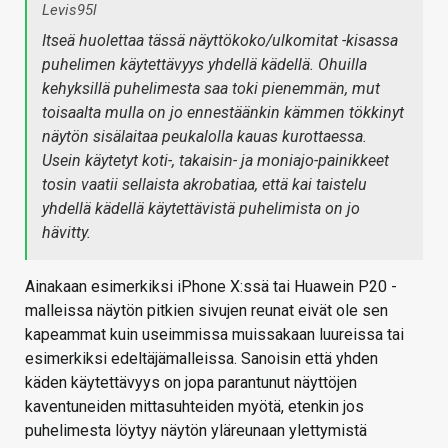
Levis95l
Itseä huolettaa tässä näyttökoko/ulkomitat -kisassa
puhelimen käytettävyys yhdellä kädellä. Ohuilla
kehyksillä puhelimesta saa toki pienemmän, mut
toisaalta mulla on jo ennestäänkin kämmen tökkinyt
näytön sisälaitaa peukalolla kauas kurottaessa.
Usein käytetyt koti-, takaisin- ja moniajo-painikkeet
tosin vaatii sellaista akrobatiaa, että kai taistelu
yhdellä kädellä käytettävistä puhelimista on jo
hävitty.
Ainakaan esimerkiksi iPhone X:ssä tai Huawein P20 -
malleissa näytön pitkien sivujen reunat eivät ole sen
kapeammat kuin useimmissa muissakaan luureissa tai
esimerkiksi edeltäjämalleissa. Sanoisin että yhden
käden käytettävyys on jopa parantunut näyttöjen
kaventuneiden mittasuhteiden myötä, etenkin jos
puhelimesta löytyy näytön yläreunaan ylettymistä