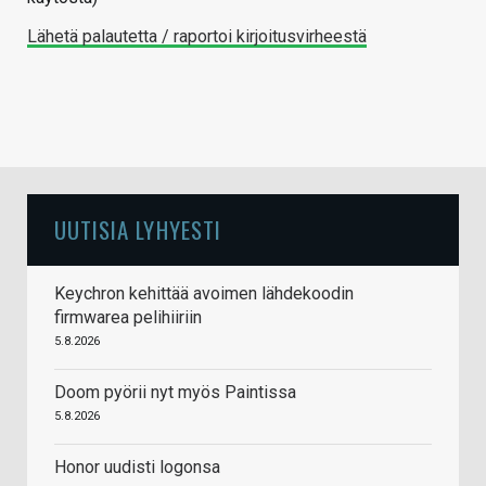
Lähetä palautetta / raportoi kirjoitusvirheestä
UUTISIA LYHYESTI
Keychron kehittää avoimen lähdekoodin
firmwarea pelihiiriin
5.8.2026
Doom pyörii nyt myös Paintissa
5.8.2026
Honor uudisti logonsa