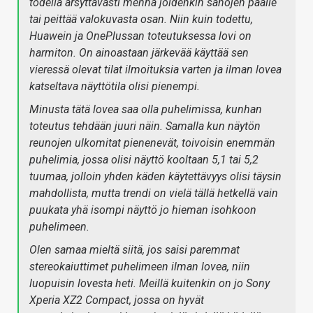
todella ärsyttävästi mennä joidenkin sanojen päälle
tai peittää valokuvasta osan. Niin kuin todettu,
Huawein ja OnePlussan toteutuksessa lovi on
harmiton. On ainoastaan järkevää käyttää sen
vieressä olevat tilat ilmoituksia varten ja ilman lovea
katseltava näyttötila olisi pienempi.
Minusta tätä lovea saa olla puhelimissa, kunhan
toteutus tehdään juuri näin. Samalla kun näytön
reunojen ulkomitat pienenevät, toivoisin enemmän
puhelimia, jossa olisi näyttö kooltaan 5,1 tai 5,2
tuumaa, jolloin yhden käden käytettävyys olisi täysin
mahdollista, mutta trendi on vielä tällä hetkellä vain
puukata yhä isompi näyttö jo hieman isohkoon
puhelimeen.
Olen samaa mieltä siitä, jos saisi paremmat
stereokaiuttimet puhelimeen ilman lovea, niin
luopuisin lovesta heti. Meillä kuitenkin on jo Sony
Xperia XZ2 Compact, jossa on hyvät