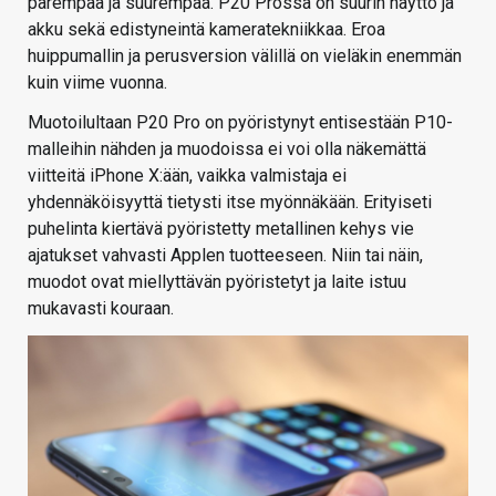
parempaa ja suurempaa. P20 Prossa on suurin näyttö ja
akku sekä edistyneintä kameratekniikkaa. Eroa
huippumallin ja perusversion välillä on vieläkin enemmän
kuin viime vuonna.
Muotoilultaan P20 Pro on pyöristynyt entisestään P10-
malleihin nähden ja muodoissa ei voi olla näkemättä
viitteitä iPhone X:ään, vaikka valmistaja ei
yhdennäköisyyttä tietysti itse myönnäkään. Erityiseti
puhelinta kiertävä pyöristetty metallinen kehys vie
ajatukset vahvasti Applen tuotteeseen. Niin tai näin,
muodot ovat miellyttävän pyöristetyt ja laite istuu
mukavasti kouraan.