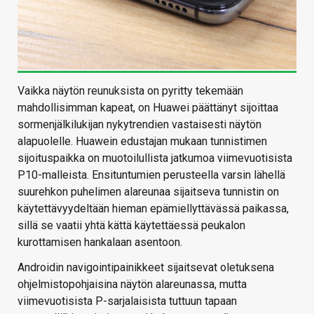
Vaikka näytön reunuksista on pyritty tekemään
mahdollisimman kapeat, on Huawei päättänyt sijoittaa
sormenjälkilukijan nykytrendien vastaisesti näytön
alapuolelle. Huawein edustajan mukaan tunnistimen
sijoituspaikka on muotoilullista jatkumoa viimevuotisista
P10-malleista. Ensituntumien perusteella varsin lähellä
suurehkon puhelimen alareunaa sijaitseva tunnistin on
käytettävyydeltään hieman epämiellyttävässä paikassa,
sillä se vaatii yhtä kättä käytettäessä peukalon
kurottamisen hankalaan asentoon.
Androidin navigointipainikkeet sijaitsevat oletuksena
ohjelmistopohjaisina näytön alareunassa, mutta
viimevuotisista P-sarjalaisista tuttuun tapaan