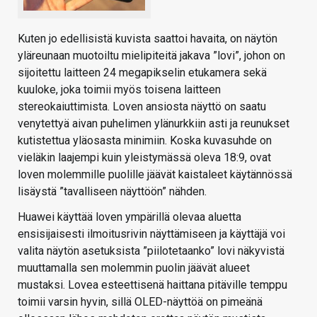
Kuten jo edellisistä kuvista saattoi havaita, on näytön
yläreunaan muotoiltu mielipiteitä jakava ”lovi”, johon on
sijoitettu laitteen 24 megapikselin etukamera sekä
kuuloke, joka toimii myös toisena laitteen
stereokaiuttimista. Loven ansiosta näyttö on saatu
venytettyä aivan puhelimen ylänurkkiin asti ja reunukset
kutistettua yläosasta minimiin. Koska kuvasuhde on
vieläkin laajempi kuin yleistymässä oleva 18:9, ovat
loven molemmille puolille jäävät kaistaleet käytännössä
lisäystä ”tavalliseen näyttöön” nähden.
Huawei käyttää loven ympärillä olevaa aluetta
ensisijaisesti ilmoitusrivin näyttämiseen ja käyttäjä voi
valita näytön asetuksista ”piilotetaanko” lovi näkyvistä
muuttamalla sen molemmin puolin jäävät alueet
mustaksi. Lovea esteettisenä haittana pitäville temppu
toimii varsin hyvin, sillä OLED-näyttöä on pimeänä