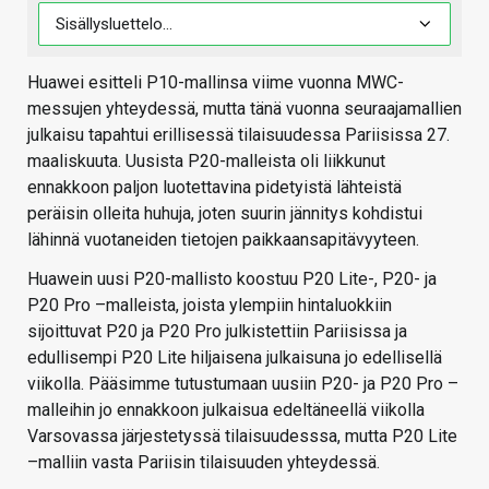
Huawei esitteli P10-mallinsa viime vuonna MWC-
messujen yhteydessä, mutta tänä vuonna seuraajamallien
julkaisu tapahtui erillisessä tilaisuudessa Pariisissa 27.
maaliskuuta. Uusista P20-malleista oli liikkunut
ennakkoon paljon luotettavina pidetyistä lähteistä
peräisin olleita huhuja, joten suurin jännitys kohdistui
lähinnä vuotaneiden tietojen paikkaansapitävyyteen.
Huawein uusi P20-mallisto koostuu P20 Lite-, P20- ja
P20 Pro –malleista, joista ylempiin hintaluokkiin
sijoittuvat P20 ja P20 Pro julkistettiin Pariisissa ja
edullisempi P20 Lite hiljaisena julkaisuna jo edellisellä
viikolla. Pääsimme tutustumaan uusiin P20- ja P20 Pro –
malleihin jo ennakkoon julkaisua edeltäneellä viikolla
Varsovassa järjestetyssä tilaisuudesssa, mutta P20 Lite
–malliin vasta Pariisin tilaisuuden yhteydessä.