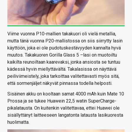
Viime vuonna P10-mallien takakuori oli vielä metallia,
mutta tänä vuonna P20-mallistossa on siis siirrytty lasin
käyttöön, joka ei ole pudotuskestävyyden kannalta hyvä
muutos. Takakuoren Gorilla Glass 5 –lasi on muotoiltu
kaikilta reunoiltaan kaarevaksi, jonka ansiosta se tuntuu
kädessä hyvin miellyttävältä. Takalasissa on näyttävä
peiliviimeistely, joka tarkoittaa valitettavasti myös sitä,
että sormenjäljet näkyvät pinnassa todella helposti.
Sisäinen akku on kooltaan samat 4000 mAh kuin Mate 10
Prossa ja se tukee Huawein 22,5 watin SuperCharge-
pikalatausta. On kuitenkin valitettavaa, ettei Huawei ole
sisällyttänyt laitteeseen langatonta latausta lasikuoresta
huolimatta.