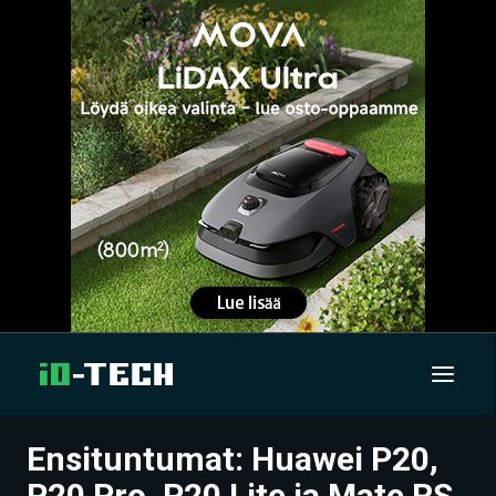
Ensituntumat: Huawei P20,
UUTISET
P20 Pro, P20 Lite ja Mate RS