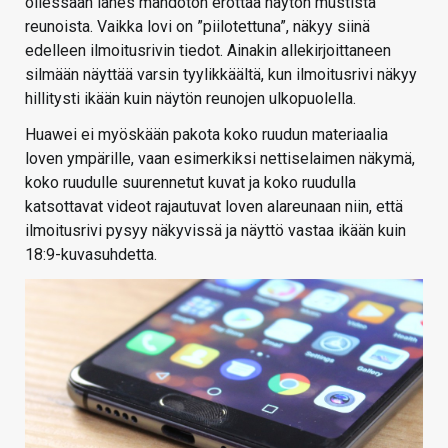
ollessaan lähes mahdoton erottaa näytön mustista
reunoista. Vaikka lovi on ”piilotettuna”, näkyy siinä
edelleen ilmoitusrivin tiedot. Ainakin allekirjoittaneen
silmään näyttää varsin tyylikkäältä, kun ilmoitusrivi näkyy
hillitysti ikään kuin näytön reunojen ulkopuolella.
Huawei ei myöskään pakota koko ruudun materiaalia
loven ympärille, vaan esimerkiksi nettiselaimen näkymä,
koko ruudulle suurennetut kuvat ja koko ruudulla
katsottavat videot rajautuvat loven alareunaan niin, että
ilmoitusrivi pysyy näkyvissä ja näyttö vastaa ikään kuin
18:9-kuvasuhdetta.