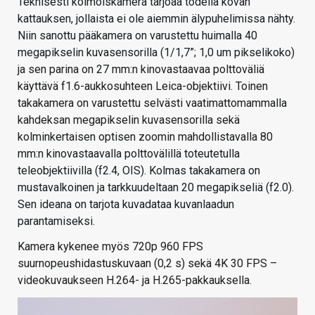
Teknisesti kolmoiskamera tarjoaa todella kovan
kattauksen, jollaista ei ole aiemmin älypuhelimissa nähty.
Niin sanottu pääkamera on varustettu huimalla 40
megapikselin kuvasensorilla (1/1,7”; 1,0 um pikselikoko)
ja sen parina on 27 mm:n kinovastaavaa polttoväliä
käyttävä f1.6-aukkosuhteen Leica-objektiivi. Toinen
takakamera on varustettu selvästi vaatimattomammalla
kahdeksan megapikselin kuvasensorilla sekä
kolminkertaisen optisen zoomin mahdollistavalla 80
mm:n kinovastaavalla polttovälillä toteutetulla
teleobjektiivilla (f2.4, OIS). Kolmas takakamera on
mustavalkoinen ja tarkkuudeltaan 20 megapikseliä (f2.0).
Sen ideana on tarjota kuvadataa kuvanlaadun
parantamiseksi.
Kamera kykenee myös 720p 960 FPS
suurnopeushidastuskuvaan (0,2 s) sekä 4K 30 FPS –
videokuvaukseen H.264- ja H.265-pakkauksella.