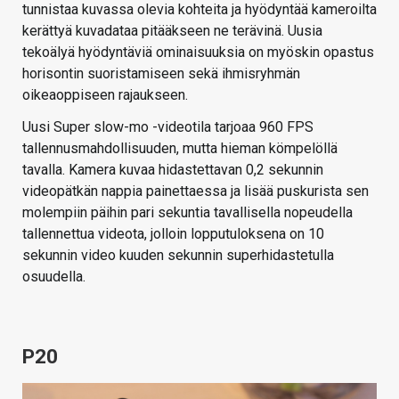
tunnistaa kuvassa olevia kohteita ja hyödyntää kameroilta
kerättyä kuvadataa pitääkseen ne terävinä. Uusia
tekoälyä hyödyntäviä ominaisuuksia on myöskin opastus
horisontin suoristamiseen sekä ihmisryhmän
oikeaoppiseen rajaukseen.
Uusi Super slow-mo -videotila tarjoaa 960 FPS
tallennusmahdollisuuden, mutta hieman kömpelöllä
tavalla. Kamera kuvaa hidastettavan 0,2 sekunnin
videopätkän nappia painettaessa ja lisää puskurista sen
molempiin päihin pari sekuntia tavallisella nopeudella
tallennettua videota, jolloin lopputuloksena on 10
sekunnin video kuuden sekunnin superhidastetulla
osuudella.
P20