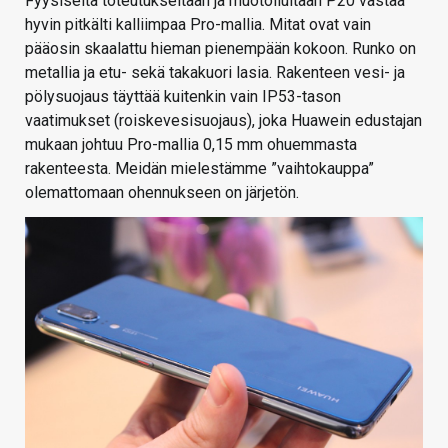
Fyysiseltä toteutukseltaan ja muotoilultaan P20 vastaa
hyvin pitkälti kalliimpaa Pro-mallia. Mitat ovat vain
pääosin skaalattu hieman pienempään kokoon. Runko on
metallia ja etu- sekä takakuori lasia. Rakenteen vesi- ja
pölysuojaus täyttää kuitenkin vain IP53-tason
vaatimukset (roiskevesisuojaus), joka Huawein edustajan
mukaan johtuu Pro-mallia 0,15 mm ohuemmasta
rakenteesta. Meidän mielestämme ”vaihtokauppa”
olemattomaan ohennukseen on järjetön.