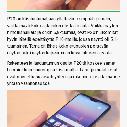
P20 on käsituntumaltaan yllättävän kompakti puhelin,
vaikka näytökoko antaisikin olettaa muuta. Vaikka näytön
nimellishalkaisija onkin 5,8-tuumaa, ovat P20:n ulkomitat
hyvin lähellä edeltänyttä P10-mallia, jossa näyttö oli 5,1-
tuumainen. Tämä on lähes koko etupuolen peittävän
näytön sekä näytön kapeamman kuvasuhteen ansiota.
Rakenteen ja laaduntunnun osalta P20:tä koskee samat
huomiot kuin suurempaa sisarmallia. Lasi- ja metalliosat
ovat sovitettu sulavasti yhteen ja rakenne ei elä tai natise
yhtään väänneltäessä.