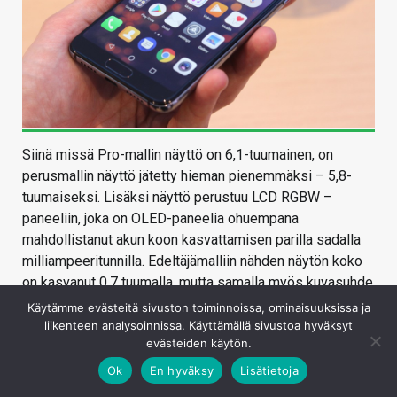
Siinä missä Pro-mallin näyttö on 6,1-tuumainen, on
perusmallin näyttö jätetty hieman pienemmäksi – 5,8-
tuumaiseksi. Lisäksi näyttö perustuu LCD RGBW –
paneeliin, joka on OLED-paneelia ohuempana
mahdollistanut akun koon kasvattamisen parilla sadalla
milliampeeritunnilla. Edeltäjämalliin nähden näytön koko
on kasvanut 0,7 tuumalla, mutta samalla myös kuvasuhde
on muuttunut merkittävästi.
Käytämme evästeitä sivuston toiminnoissa, ominaisuuksissa ja
liikenteen analysoinnissa. Käyttämällä sivustoa hyväksyt
evästeiden käytön.
Ok
En hyväksy
Lisätietoja