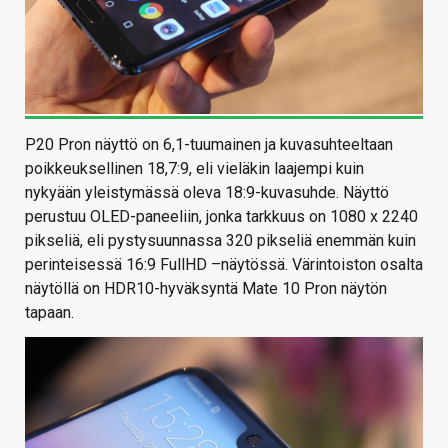
P20 Pron näyttö on 6,1-tuumainen ja kuvasuhteeltaan
poikkeuksellinen 18,7:9, eli vieläkin laajempi kuin
nykyään yleistymässä oleva 18:9-kuvasuhde. Näyttö
perustuu OLED-paneeliin, jonka tarkkuus on 1080 x 2240
pikseliä, eli pystysuunnassa 320 pikseliä enemmän kuin
perinteisessä 16:9 FullHD –näytössä. Värintoiston osalta
näytöllä on HDR10-hyväksyntä Mate 10 Pron näytön
tapaan.