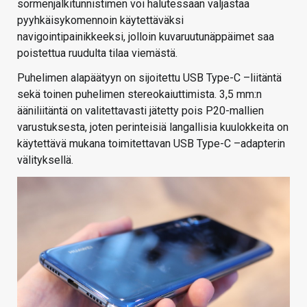
sormenjälkitunnistimen voi halutessaan valjastaa
pyyhkäisykomennoin käytettäväksi
navigointipainikkeeksi, jolloin kuvaruutunäppäimet saa
poistettua ruudulta tilaa viemästä.
Puhelimen alapäätyyn on sijoitettu USB Type-C –liitäntä
sekä toinen puhelimen stereokaiuttimista. 3,5 mm:n
ääniliitäntä on valitettavasti jätetty pois P20-mallien
varustuksesta, joten perinteisiä langallisia kuulokkeita on
käytettävä mukana toimitettavan USB Type-C –adapterin
välityksellä.