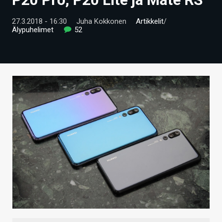
ARTIKKELIT
27.3.2018 - 16:30
Juha Kokkonen
Artikkelit
/
Älypuhelimet
52
VIDEOT
TECHBBS
TIETOA
HINTA.FI
KAUPPA
VAIHDA TEEMA
HAKU