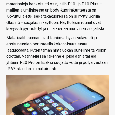
materiaaleja keskeisiltä osin, sillä P10- ja P10 Plus –
mallien alumiinisesta unibody-kuorirakenteesta on
luovuttu ja etu- sekä takakuoressa on siirrytty Gorilla
Glass 5 –suojalasin käyttöön. Näyttölasin reunat ovat
kevyesti pyöristetyt ja niitä kiertää muovinen suojalista.
Materiaalit saumautuvat toisiinsa hyvin sulavasti ja
ensituntumien perusteella kokonaisuus tuntuu
laadukkaalta, kuten tämän hintaluokan puhelimelta voikin
odottaa. Väännellessä rakenne ei pidä ääniä tai elä
yhtään. P20 Pro on lisäksi suojattu vettä ja pölyä vastaan
IP67-standardin mukaisesti.