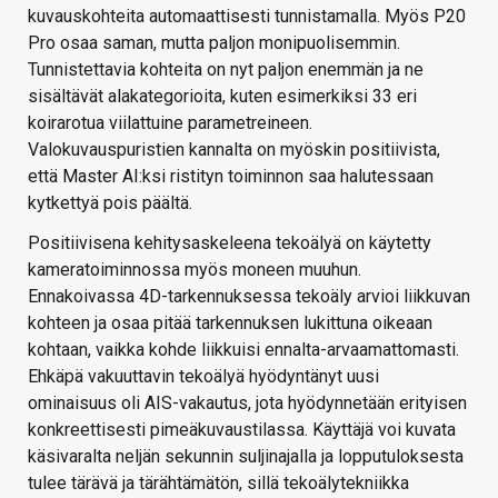
kuvauskohteita automaattisesti tunnistamalla. Myös P20
Pro osaa saman, mutta paljon monipuolisemmin.
Tunnistettavia kohteita on nyt paljon enemmän ja ne
sisältävät alakategorioita, kuten esimerkiksi 33 eri
koirarotua viilattuine parametreineen.
Valokuvauspuristien kannalta on myöskin positiivista,
että Master AI:ksi ristityn toiminnon saa halutessaan
kytkettyä pois päältä.
Positiivisena kehitysaskeleena tekoälyä on käytetty
kameratoiminnossa myös moneen muuhun.
Ennakoivassa 4D-tarkennuksessa tekoäly arvioi liikkuvan
kohteen ja osaa pitää tarkennuksen lukittuna oikeaan
kohtaan, vaikka kohde liikkuisi ennalta-arvaamattomasti.
Ehkäpä vakuuttavin tekoälyä hyödyntänyt uusi
ominaisuus oli AIS-vakautus, jota hyödynnetään erityisen
konkreettisesti pimeäkuvaustilassa. Käyttäjä voi kuvata
käsivaralta neljän sekunnin suljinajalla ja lopputuloksesta
tulee tärävä ja tärähtämätön, sillä tekoälytekniikka