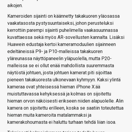
aikojen.
Kameroiden sijainti on käännetty takakuoren yläosassa
vaakatasosta pystysuuntaiseksi, johon perusteluksi
kerrottiin parempi sijainti puhelimella vaakasuunnassa
kuvattaessa sekä myös AR-sovellusten kannalta. Lisäksi
Huawein edustaja kertoi kameramoduulien sijainneen
edeltäneissä P9- ja P10-malleissa takakuoren
yläreunassa näyttöpaneelin yläpuolella, mutta P20-
malleissa se ei ollut enää mahdollista suuremmasta
näytöstä johtuen, josta johtuen kamerat piti sijoittaa
pieneen takakuoresta ulkonevaan kyhmyyn. Kaksi ylintä
kameraa ovat yhteisessä hieman iPhone X:ää
muistuttavassa kehyksessä ja kolmas on sijoitettu
hieman orvon näköisesti erikseen niiden alapuolelle. Alin
kamera on sijoitettu erilleen, koska se saatiin toteutettua
hieman muita kameroita matalammaksi ja
kamerakohoumasta ei haluttu turhaan tehdä liian isoa.