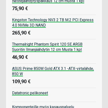
Nestejäähdytyspakkaus 12 cm musta 1 kpl
75,90 €
Kingston Technology NV3 2 TB M.2 PCI Express
4.0 NVMe 3D NAND
265,90 €
Thermalright Phantom Spirit 120 SE ARGB
Suoritin Ilmanjäähdytin 12 cm Musta 1 kpl
46,90 €
ASUS Prime 850W Gold ATX 3.1 -ATX-virtalähde,
850 W
109,90 €
Datatronic pelikoneet
Komponenteille myös kasauspalvelu