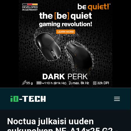
Noctua julkaisi uuden
UUTISET
sukupolven NF-A14x25 G2 -