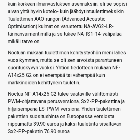
kuin korkean ilmanvastuksen asennuksiin, eli se sopisi
aivan yhtä hyvin kotelo- kuin jäähdytintuulettimeksikin.
Tuulettimen AAO-rungon (Advanced Acoustic
Optimisation) kulmat on varustettu NA-AVG2-LR-
tärinänvaimentimilla ja se tukee NA-IS1-14-välipalaa
mikäli tarve on.
Noctuan mukaan tuulettimen kehitystyöhön meni lähes
vuosikymmen, mutta se oli sen arvoista parantuneen
suorituskyvyn vuoksi. Yhtiön tiedotteen mukaan NF-
A14x25 G2 on ei enempää tai vähempää kuin
markkinoiden kehittynein tuuletin.
Noctua NF-A14x25 G2 tulee saataville välittömästi
PWM-ohjattavana perusversiona, Sx2-PP-pakettina ja
hiljaisempana LS-PWM-versiona. Yhden tuulettimen
pakettien suositushinta on Euroopassa versiosta
riippumatta 39,90 euroa ja kaksi tuuletinta sisältävän
Sx2-PP-paketin 76,90 euroa.