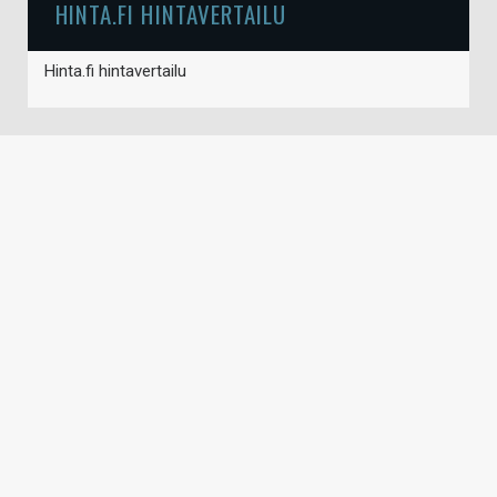
HINTA.FI HINTAVERTAILU
Hinta.fi hintavertailu