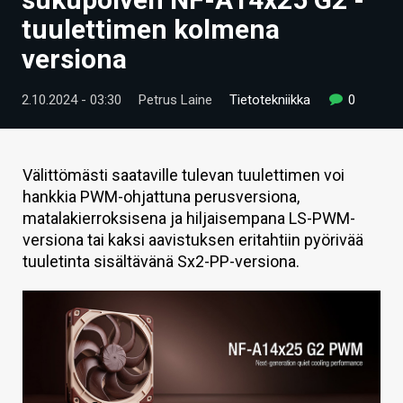
ARTIKKELIT
tuulettimen kolmena
versiona
VIDEOT
TECHBBS
2.10.2024 - 03:30
Petrus Laine
Tietotekniikka
0
TIETOA
HINTA.FI
Välittömästi saataville tulevan tuulettimen voi
hankkia PWM-ohjattuna perusversiona,
KAUPPA
matalakierroksisena ja hiljaisempana LS-PWM-
versiona tai kaksi aavistuksen eritahtiin pyörivää
VAIHDA TEEMA
tuuletinta sisältävänä Sx2-PP-versiona.
HAKU