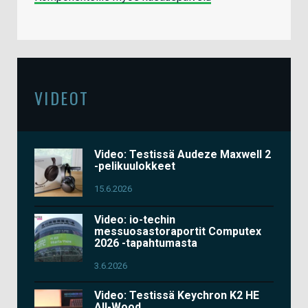
VIDEOT
Video: Testissä Audeze Maxwell 2
-pelikuulokkeet
15.6.2026
Video: io-techin
messuosastoraportit Computex
2026 -tapahtumasta
3.6.2026
Video: Testissä Keychron K2 HE
All-Wood