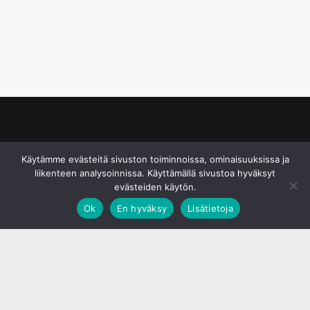
© S&J Media Oy
Käytämme evästeitä sivuston toiminnoissa, ominaisuuksissa ja
liikenteen analysoinnissa. Käyttämällä sivustoa hyväksyt
evästeiden käytön.
Ok
En hyväksy
Lisätietoja
;