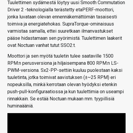
Tuulettimen sydämestä löytyy uusi Smooth Commutation
Driver 2 -teknologialla terästetty etaPERF-moottori,
jonka luvataan olevan ennennäkemättömän tasaisesti
toimiva ja energiatehokas. SupraTorque-ominaisuus
varmistaa samalla, ettei suuretkaan ilmanvastukset
pääse hidastamaan sen pyörimistä. Tuulettimen laakerit
ovat Noctuan vanhat tutut SSO2:t.
Moottori ja sen myötä tuuletin tulee saataville 1500
RPM:n perusversiona ja hiljaisempana 800 RPM:n LS-
PWM-versiona. Sx2-PP-settiin kuuluu puolestaan kaksi
tuuletinta, jotka toimivat aavistuksen (±~25 RPM) eri
nopeuksilla, minkä kerrotaan olevan hyödyksi etenkin
push-pull-konfiguraatiossa ja kun tuulettimia on useampi
rinnakkain. Se estää Noctuan mukaan mm. tyypillisiä
huminaääniä.