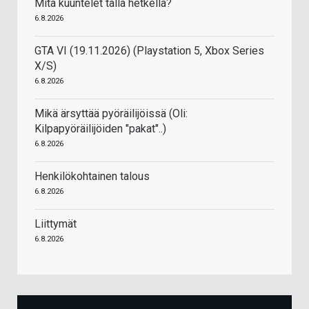
Mitä kuuntelet tällä hetkellä?
6.8.2026
GTA VI (19.11.2026) (Playstation 5, Xbox Series
X/S)
6.8.2026
Mikä ärsyttää pyöräilijöissä (Oli:
Kilpapyöräilijöiden "pakat"..)
6.8.2026
Henkilökohtainen talous
6.8.2026
Liittymät
6.8.2026