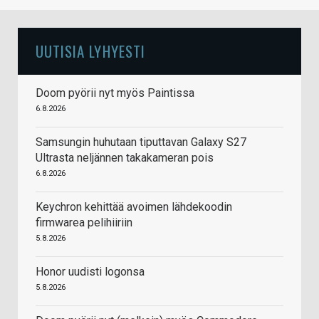
UUTISIA LYHYESTI
Doom pyörii nyt myös Paintissa
6.8.2026
Samsungin huhutaan tiputtavan Galaxy S27
Ultrasta neljännen takakameran pois
6.8.2026
Keychron kehittää avoimen lähdekoodin
firmwarea pelihiiriin
5.8.2026
Honor uudisti logonsa
5.8.2026