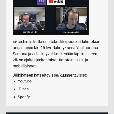
io-techin viikottainen tekniikkapodcast lähetetään
perjantaisin klo 15 live-lähetyksenä
YouTubessa
.
Sampsa ja Juha käyvät keskenään läpi kuluneen
viikon ajalta ajankohtaiset tietotekniikka- ja
mobiiliaiheet.
Jälkikäteen katseltavissa/kuunneltavissa:
Youtube
iTunes
Spotify