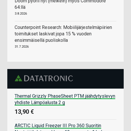
Doom pyörii nyt (melkein) myös Commodore
64:llä
3.8.2026
Counterpoint Research: Mobiilijärjestelmäpiirien
toimitukset laskivat jopa 15 % vuoden
ensimmäisellä puoliskolla
31.7.2026
Thermal Grizzly PhaseSheet PTM jäähdytyslevyn
yhdiste Lämpöalusta 2 g
13,90 €
ARCTIC Liquid Freezer III Pro 360 Suoritin