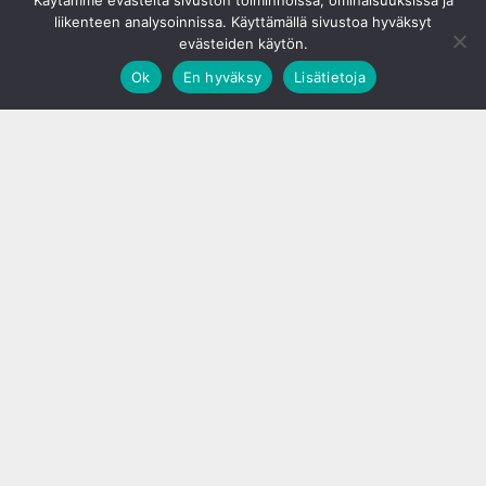
Käytämme evästeitä sivuston toiminnoissa, ominaisuuksissa ja
liikenteen analysoinnissa. Käyttämällä sivustoa hyväksyt
evästeiden käytön.
Ok
En hyväksy
Lisätietoja
;