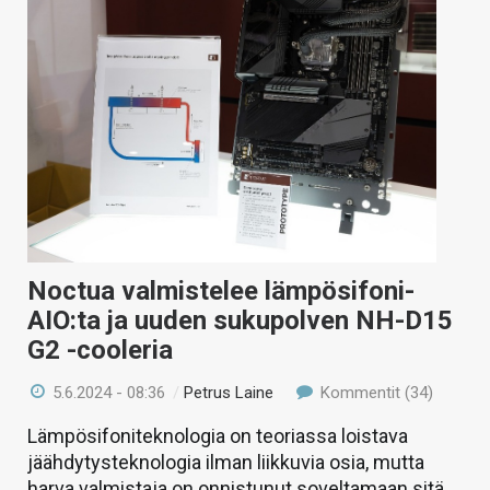
Noctua valmistelee lämpösifoni-
AIO:ta ja uuden sukupolven NH-D15
G2 -cooleria
5.6.2024 - 08:36
/
Petrus Laine
Kommentit (34)
Lämpösifoniteknologia on teoriassa loistava
jäähdytysteknologia ilman liikkuvia osia, mutta
harva valmistaja on onnistunut soveltamaan sitä