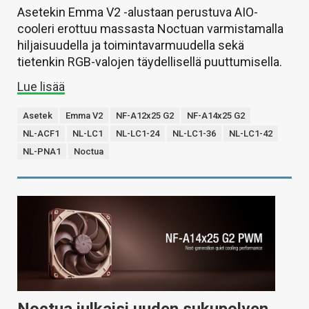
Asetekin Emma V2 -alustaan perustuva AIO-
cooleri erottuu massasta Noctuan varmistamalla
hiljaisuudella ja toimintavarmuudella sekä
tietenkin RGB-valojen täydellisellä puuttumisella.
Lue lisää
Asetek
Emma V2
NF-A12x25 G2
NF-A14x25 G2
NL-ACF1
NL-LC1
NL-LC1-24
NL-LC1-36
NL-LC1-42
NL-PNA1
Noctua
Noctua julkaisi uuden sukupolven