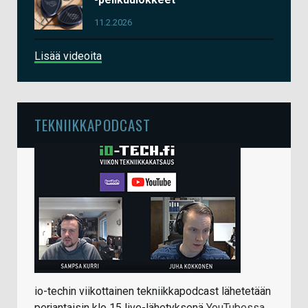
11.2.2026
Lisää videoita
TEKNIIKKAPODCAST
io-techin viikottainen tekniikkapodcast lähetetään
perjantaisin klo 15 live-lähetyksenä
YouTubessa
.