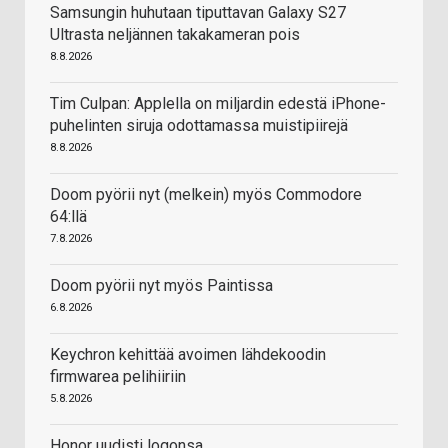
Samsungin huhutaan tiputtavan Galaxy S27
Ultrasta neljännen takakameran pois
8.8.2026
Tim Culpan: Applella on miljardin edestä iPhone-
puhelinten siruja odottamassa muistipiirejä
8.8.2026
Doom pyörii nyt (melkein) myös Commodore
64:llä
7.8.2026
Doom pyörii nyt myös Paintissa
6.8.2026
Keychron kehittää avoimen lähdekoodin
firmwarea pelihiiriin
5.8.2026
Honor uudisti logonsa