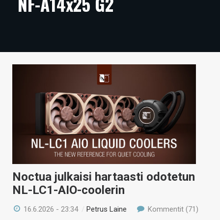
NF-A14x25 G2
ARTIKKELIT
VIDEOT
TECHBBS
TIETOA
HINTA.FI
KAUPPA
VAIHDA TEEMA
Noctua julkaisi hartaasti odotetun
HAKU
NL-LC1-AIO-coolerin
16.6.2026 - 23:34
/
Petrus Laine
Kommentit (71)