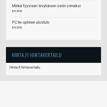
Minkä fyysisen levykäisen ostin viimeksi
8.8.2026
PC:lle optinen ulostulo
8.8.2026
HINTA.FI HINTAVERTAILU
Hinta.fi hintavertailu