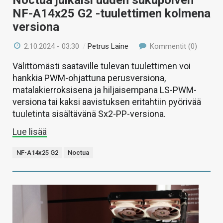
NF-A14x25 G2 -tuulettimen kolmena
versiona
2.10.2024 - 03:30
/
Petrus Laine
Kommentit (0)
Välittömästi saataville tulevan tuulettimen voi
hankkia PWM-ohjattuna perusversiona,
matalakierroksisena ja hiljaisempana LS-PWM-
versiona tai kaksi aavistuksen eritahtiin pyörivää
tuuletinta sisältävänä Sx2-PP-versiona.
Lue lisää
NF-A14x25 G2
Noctua