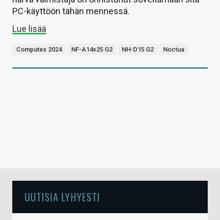
PC-käyttöön tähän mennessä.
Lue lisää
Computex 2024
NF-A14x25 G2
NH-D15 G2
Noctua
UUTISIA LYHYESTI