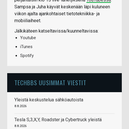
Sampsa ja Juha käyvät keskenään läpi kuluneen
viikon ajalta ajankohtaiset tietotekniikka- ja
mobiiliaiheet.
Jälkikäteen katseltavissa/kuunneltavissa:
Youtube
iTunes
Spotify
TECHBBS UUSIMMAT VIESTIT
Yleistä keskustelua sähköautoista
8.8.2026
Tesla S,3,X,Y, Roadster ja Cybertruck yleistä
8.8.2026