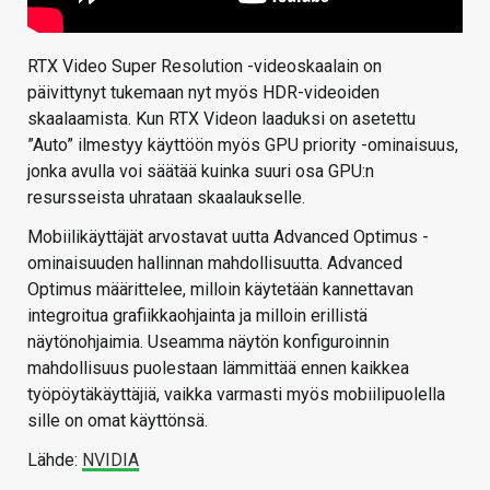
RTX Video Super Resolution -videoskaalain on
päivittynyt tukemaan nyt myös HDR-videoiden
skaalaamista. Kun RTX Videon laaduksi on asetettu
”Auto” ilmestyy käyttöön myös GPU priority -ominaisuus,
jonka avulla voi säätää kuinka suuri osa GPU:n
resursseista uhrataan skaalaukselle.
Mobiilikäyttäjät arvostavat uutta Advanced Optimus -
ominaisuuden hallinnan mahdollisuutta. Advanced
Optimus määrittelee, milloin käytetään kannettavan
integroitua grafiikkaohjainta ja milloin erillistä
näytönohjaimia. Useamma näytön konfiguroinnin
mahdollisuus puolestaan lämmittää ennen kaikkea
työpöytäkäyttäjiä, vaikka varmasti myös mobiilipuolella
sille on omat käyttönsä.
Lähde:
NVIDIA