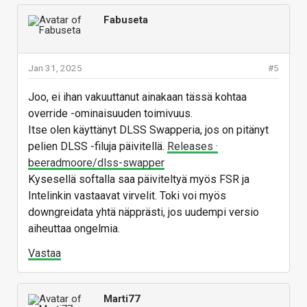
Fabuseta
Jan 31, 2025
#5
Joo, ei ihan vakuuttanut ainakaan tässä kohtaa
override -ominaisuuden toimivuus.
Itse olen käyttänyt DLSS Swapperia, jos on pitänyt
pelien DLSS -filuja päivitellä.
Releases ·
beeradmoore/dlss-swapper
Kysesellä softalla saa päiviteltyä myös FSR ja
Intelinkin vastaavat virvelit. Toki voi myös
downgreidata yhtä näpprästi, jos uudempi versio
aiheuttaa ongelmia.
Vastaa
Marti77