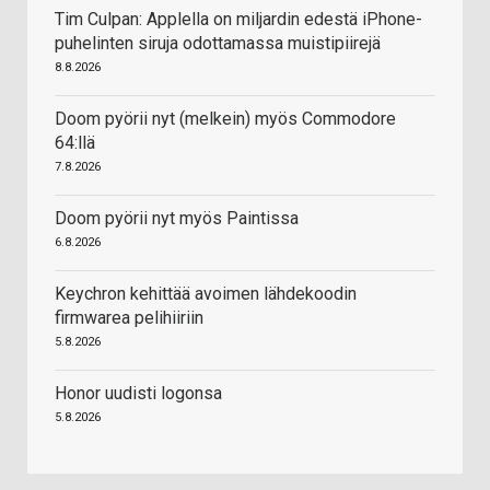
Tim Culpan: Applella on miljardin edestä iPhone-
puhelinten siruja odottamassa muistipiirejä
8.8.2026
Doom pyörii nyt (melkein) myös Commodore
64:llä
7.8.2026
Doom pyörii nyt myös Paintissa
6.8.2026
Keychron kehittää avoimen lähdekoodin
firmwarea pelihiiriin
5.8.2026
Honor uudisti logonsa
5.8.2026