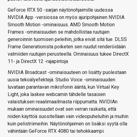
GeForce RTX 50 -sarjan näytönohjaimille uudessa
NVIDIA App -versiossa on myös ajuripohjainen NVIDIA
Smooth Motion -ominaisuus. AMD Smooth Motion
Frames -ominaisuuden se mahdollistaa ruutujen
generoinnin tuomisen peleihin, jotka eivät sitä tue. DLSS
Frame Generationista poiketen sen ruudut renderöidään
valmiiden ruutujen perusteella. Ominaisuus tukee DirectX
11- ja DirectX 12 -rajapintoja.
NVIDIA Broadcast -ominaisuuteen on lisätty puolestaan
uusia tekoälyefektejä. Studio Voice -ominaisuuden
luvataan parantavan mikrofonin ääntä, kun Virtual Key
Light, joka laskee webcamin tähdelle tasaisen
valaistuksen reaalimaailmasta riippumatta. NVIDIAn
mukaan ominaisuudet ovat sen verran raskaita, että
niiden käyttöä suositellaan vain videopuheluihin ja muihin
kuin pelistriimeihin. Näytönohjaimen on lisäksi syytä olla
vähintään GeForce RTX 4080 tai tehokkaampi.