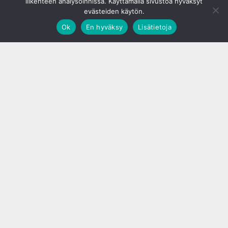
liikenteen analysoinnissa. Käyttämällä sivustoa hyväksyt
evästeiden käytön.
Ok
En hyväksy
Lisätietoja
;