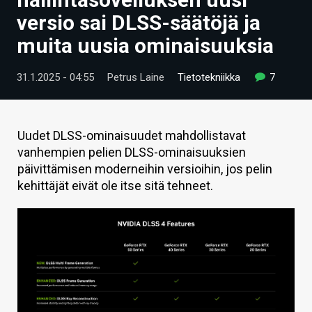
ARTIKKELIT
versio sai DLSS-säätöjä ja
muita uusia ominaisuuksia
VIDEOT
TECHBBS
31.1.2025 - 04:55
Petrus Laine
Tietotekniikka
7
TIETOA
HINTA.FI
Uudet DLSS-ominaisuudet mahdollistavat
vanhempien pelien DLSS-ominaisuuksien
KAUPPA
päivittämisen moderneihin versioihin, jos pelin
kehittäjät eivät ole itse sitä tehneet.
VAIHDA TEEMA
HAKU