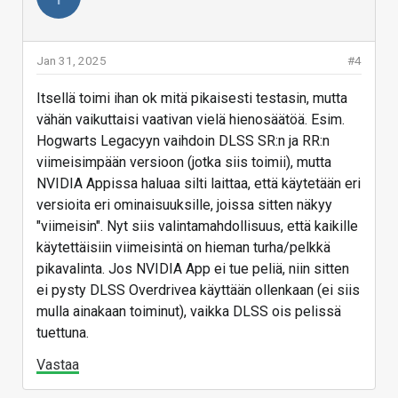
Jan 31, 2025
#4
Itsellä toimi ihan ok mitä pikaisesti testasin, mutta
vähän vaikuttaisi vaativan vielä hienosäätöä. Esim.
Hogwarts Legacyyn vaihdoin DLSS SR:n ja RR:n
viimeisimpään versioon (jotka siis toimii), mutta
NVIDIA Appissa haluaa silti laittaa, että käytetään eri
versioita eri ominaisuuksille, joissa sitten näkyy
"viimeisin". Nyt siis valintamahdollisuus, että kaikille
käytettäisiin viimeisintä on hieman turha/pelkkä
pikavalinta. Jos NVIDIA App ei tue peliä, niin sitten
ei pysty DLSS Overdrivea käyttään ollenkaan (ei siis
mulla ainakaan toiminut), vaikka DLSS ois pelissä
tuettuna.
Vastaa