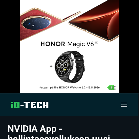
NVIDIA App -
UUTISET
hallintasovelluksen uusi