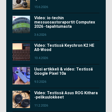
15.6.2026
Video: io-techin
messuosastoraportit Computex
2026 -tapahtumasta
3.6.2026
Video: Testissä Keychron K2 HE
All-Wood
13.4.2026
Uusi artikkeli & video: Testissä
Google Pixel 10a
9.3.2026
Video: Testissä Asus ROG Kithara
-pelikuulokkeet
11.2.2026