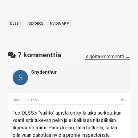
DLSS 4
GEFORCE
NVIDIA APP
7
kommenttia
Kirjoita kommentti →
Snydenthur
S
Jan 31, 2025
#1
Tuo DLSS:n "vaihto" apista on kyllä aika surkea, kun
vaatii sitä tukevan pelin ja ei kaikissa niissäkään
ilmeisesti toimi. Paras keino, tällä hetkellä, taitaa
olla vaan pakottaa nvidia profile inspectorista