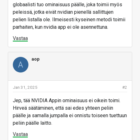
globaalisti tuo ominaisuus päälle, joka toimii myös
peleissä, jotka eivät nvidian pienellä sallittujen
pelien listalla ole. Ilmeisesti kyseinen metodi toimii
parhaiten, kun nvidia app ei ole asennettuna.
Vastaa
aop
A
Jan 31, 2025
#2
Jep, tää NVIDIA Appin ominaisuus ei oikein toimi.
Hirveä säätäminen, että sai edes yhteen peliin
päälle ja samalla jumpalla ei onnistu toiseen tuettuun
peliin päälle laitto.
Vastaa