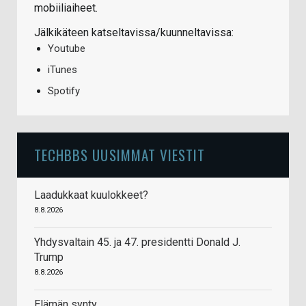
mobiiliaiheet.
Jälkikäteen katseltavissa/kuunneltavissa:
Youtube
iTunes
Spotify
TECHBBS UUSIMMAT VIESTIT
Laadukkaat kuulokkeet?
8.8.2026
Yhdysvaltain 45. ja 47. presidentti Donald J.
Trump
8.8.2026
Elämän synty