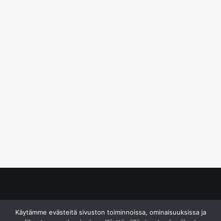
© S&J Media Oy
Käytämme evästeitä sivuston toiminnoissa, ominaisuuksissa ja