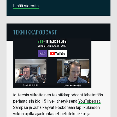
Lisää videoita
TEKNIIKKAPODCAST
io-techin viikottainen tekniikkapodcast lähetetään
perjantaisin klo 15 live-lähetyksenä
YouTubessa
.
Sampsa ja Juha käyvät keskenään läpi kuluneen
viikon ajalta ajankohtaiset tietotekniikka- ja