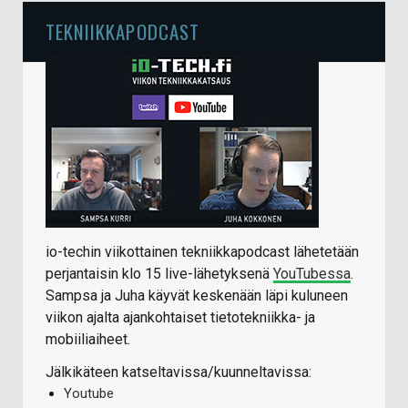
TEKNIIKKAPODCAST
io-techin viikottainen tekniikkapodcast lähetetään
perjantaisin klo 15 live-lähetyksenä
YouTubessa
.
Sampsa ja Juha käyvät keskenään läpi kuluneen
viikon ajalta ajankohtaiset tietotekniikka- ja
mobiiliaiheet.
Jälkikäteen katseltavissa/kuunneltavissa:
Youtube