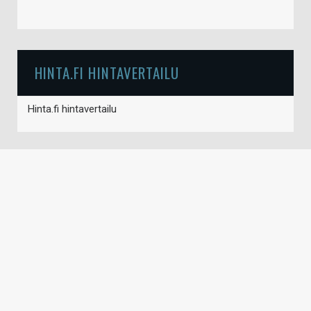
HINTA.FI HINTAVERTAILU
Hinta.fi hintavertailu