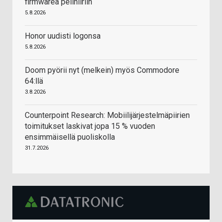
firmwarea pelihiiriin
5.8.2026
Honor uudisti logonsa
5.8.2026
Doom pyörii nyt (melkein) myös Commodore
64:llä
3.8.2026
Counterpoint Research: Mobiilijärjestelmäpiirien
toimitukset laskivat jopa 15 % vuoden
ensimmäisellä puoliskolla
31.7.2026