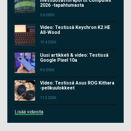
messuosastoraportit Computex
2026 -tapahtumasta
3.6.2026
Video: Testissä Keychron K2 HE
All-Wood
13.4.2026
Uusi artikkeli & video: Testissä
Google Pixel 10a
9.3.2026
Video: Testissä Asus ROG Kithara
-pelikuulokkeet
11.2.2026
Lisää videoita