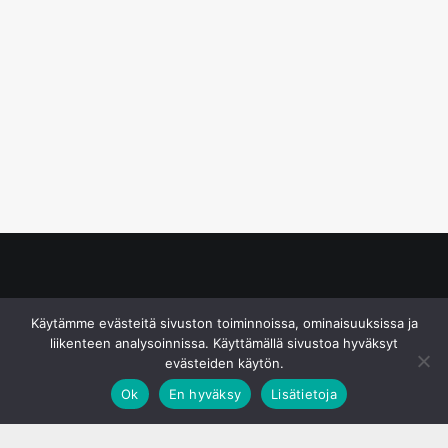
© S&J Media Oy
Käytämme evästeitä sivuston toiminnoissa, ominaisuuksissa ja
liikenteen analysoinnissa. Käyttämällä sivustoa hyväksyt
evästeiden käytön.
Ok
En hyväksy
Lisätietoja
;