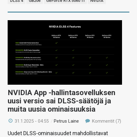
DLSS 4
GB206
GeForce RTX 5060 Ti
NVIDIA
NVIDIA App -hallintasovelluksen
uusi versio sai DLSS-säätöjä ja
muita uusia ominaisuuksia
31.1.2025 - 04:55
/
Petrus Laine
Kommentit (7)
Uudet DLSS-ominaisuudet mahdollistavat