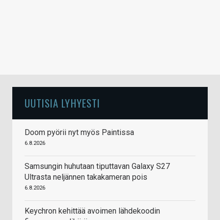
UUTISIA LYHYESTI
Doom pyörii nyt myös Paintissa
6.8.2026
Samsungin huhutaan tiputtavan Galaxy S27
Ultrasta neljännen takakameran pois
6.8.2026
Keychron kehittää avoimen lähdekoodin