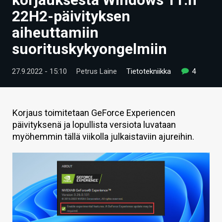
ARTIKKELIT
22H2-päivityksen
aiheuttamiin
VIDEOT
suorituskykyongelmiin
TECHBBS
27.9.2022 - 15:10
Petrus Laine
Tietotekniikka
4
TIETOA
HINTA.FI
Korjaus toimitetaan GeForce Experiencen
KAUPPA
päivityksenä ja lopullista versiota luvataan
myöhemmin tällä viikolla julkaistaviin ajureihin.
VAIHDA TEEMA
HAKU