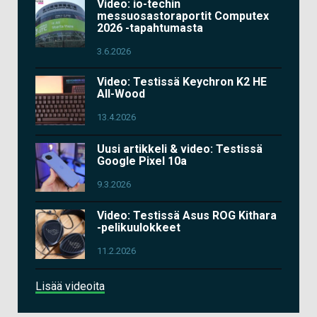
Video: io-techin
messuosastoraportit Computex
2026 -tapahtumasta
3.6.2026
Video: Testissä Keychron K2 HE
All-Wood
13.4.2026
Uusi artikkeli & video: Testissä
Google Pixel 10a
9.3.2026
Video: Testissä Asus ROG Kithara
-pelikuulokkeet
11.2.2026
Lisää videoita