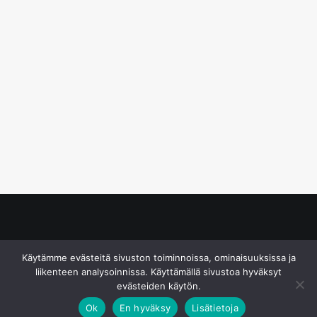
© S&J Media Oy
Käytämme evästeitä sivuston toiminnoissa, ominaisuuksissa ja
liikenteen analysoinnissa. Käyttämällä sivustoa hyväksyt
evästeiden käytön.
Ok
En hyväksy
Lisätietoja