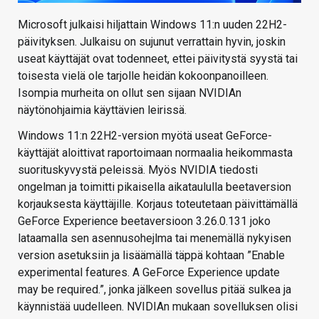
Microsoft julkaisi hiljattain Windows 11:n uuden 22H2-
päivityksen. Julkaisu on sujunut verrattain hyvin, joskin
useat käyttäjät ovat todenneet, ettei päivitystä syystä tai
toisesta vielä ole tarjolle heidän kokoonpanoilleen.
Isompia murheita on ollut sen sijaan NVIDIAn
näytönohjaimia käyttävien leirissä.
Windows 11:n 22H2-version myötä useat GeForce-
käyttäjät aloittivat raportoimaan normaalia heikommasta
suorituskyvystä peleissä. Myös NVIDIA tiedosti
ongelman ja toimitti pikaisella aikataululla beetaversion
korjauksesta käyttäjille. Korjaus toteutetaan päivittämällä
GeForce Experience beetaversioon 3.26.0.131 joko
lataamalla sen asennusohejlma tai menemällä nykyisen
version asetuksiin ja lisäämällä täppä kohtaan ”Enable
experimental features. A GeForce Experience update
may be required.”, jonka jälkeen sovellus pitää sulkea ja
käynnistää uudelleen. NVIDIAn mukaan sovelluksen olisi