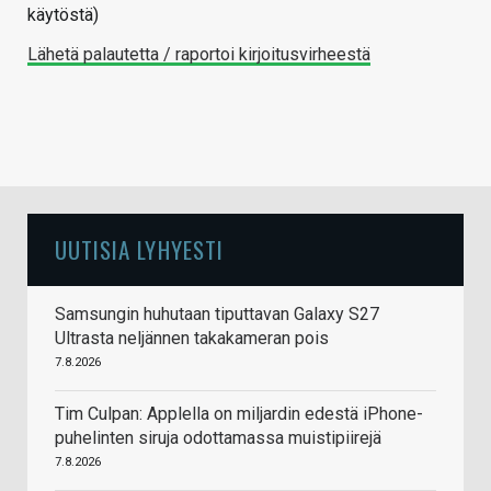
käytöstä)
Lähetä palautetta / raportoi kirjoitusvirheestä
UUTISIA LYHYESTI
Samsungin huhutaan tiputtavan Galaxy S27
Ultrasta neljännen takakameran pois
7.8.2026
Tim Culpan: Applella on miljardin edestä iPhone-
puhelinten siruja odottamassa muistipiirejä
7.8.2026