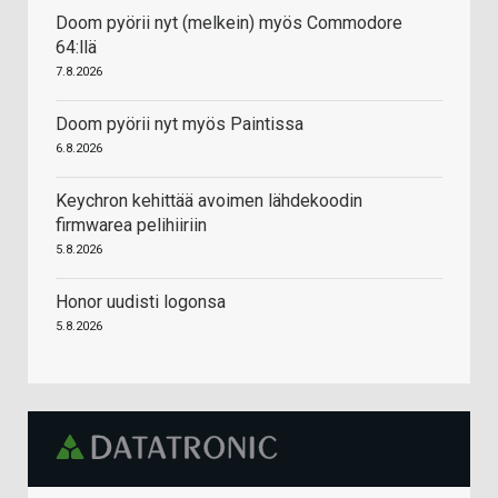
Doom pyörii nyt (melkein) myös Commodore
64:llä
7.8.2026
Doom pyörii nyt myös Paintissa
6.8.2026
Keychron kehittää avoimen lähdekoodin
firmwarea pelihiiriin
5.8.2026
Honor uudisti logonsa
5.8.2026