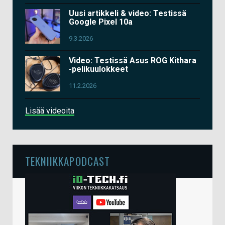
Uusi artikkeli & video: Testissä
Google Pixel 10a
9.3.2026
Video: Testissä Asus ROG Kithara
-pelikuulokkeet
11.2.2026
Lisää videoita
TEKNIIKKAPODCAST