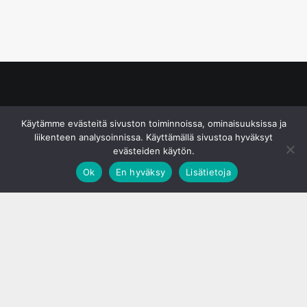
© S&J Media Oy
Käytämme evästeitä sivuston toiminnoissa, ominaisuuksissa ja
liikenteen analysoinnissa. Käyttämällä sivustoa hyväksyt
evästeiden käytön.
Ok
En hyväksy
Lisätietoja
;