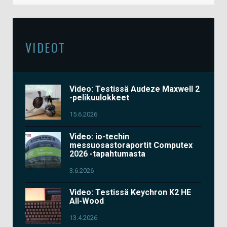
VIDEOT
Video: Testissä Audeze Maxwell 2
-pelikuulokkeet
15.6.2026
Video: io-techin
messuosastoraportit Computex
2026 -tapahtumasta
3.6.2026
Video: Testissä Keychron K2 HE
All-Wood
13.4.2026