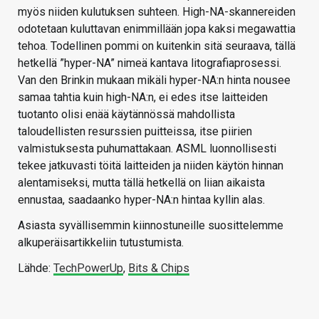
myös niiden kulutuksen suhteen. High-NA-skannereiden
odotetaan kuluttavan enimmillään jopa kaksi megawattia
tehoa. Todellinen pommi on kuitenkin sitä seuraava, tällä
hetkellä ”hyper-NA” nimeä kantava litografiaprosessi.
Van den Brinkin mukaan mikäli hyper-NA:n hinta nousee
samaa tahtia kuin high-NA:n, ei edes itse laitteiden
tuotanto olisi enää käytännössä mahdollista
taloudellisten resurssien puitteissa, itse piirien
valmistuksesta puhumattakaan. ASML luonnollisesti
tekee jatkuvasti töitä laitteiden ja niiden käytön hinnan
alentamiseksi, mutta tällä hetkellä on liian aikaista
ennustaa, saadaanko hyper-NA:n hintaa kyllin alas.
Asiasta syvällisemmin kiinnostuneille suosittelemme
alkuperäisartikkeliin tutustumista.
Lähde:
TechPowerUp
,
Bits & Chips