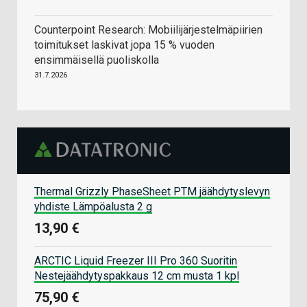
Counterpoint Research: Mobiilijärjestelmäpiirien
toimitukset laskivat jopa 15 % vuoden
ensimmäisellä puoliskolla
31.7.2026
Thermal Grizzly PhaseSheet PTM jäähdytyslevyn
yhdiste Lämpöalusta 2 g
13,90 €
ARCTIC Liquid Freezer III Pro 360 Suoritin
Nestejäähdytyspakkaus 12 cm musta 1 kpl
75,90 €