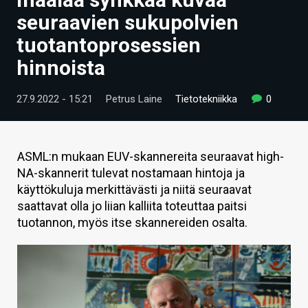
ARTIKKELIT
seuraavien sukupolvien
tuotantoprosessien
VIDEOT
hinnoista
TECHBBS
27.9.2022 - 15:21
Petrus Laine
Tietotekniikka
0
TIETOA
HINTA.FI
ASML:n mukaan EUV-skannereita seuraavat high-
KAUPPA
NA-skannerit tulevat nostamaan hintoja ja
käyttökuluja merkittävästi ja niitä seuraavat
VAIHDA TEEMA
saattavat olla jo liian kalliita toteuttaa paitsi
tuotannon, myös itse skannereiden osalta.
HAKU