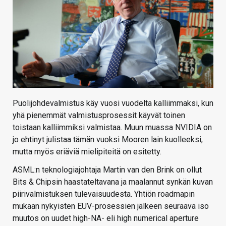
Puolijohdevalmistus käy vuosi vuodelta kalliimmaksi, kun
yhä pienemmät valmistusprosessit käyvät toinen
toistaan kalliimmiksi valmistaa. Muun muassa NVIDIA on
jo ehtinyt julistaa tämän vuoksi Mooren lain kuolleeksi,
mutta myös eriäviä mielipiteitä on esitetty.
ASML:n teknologiajohtaja Martin van den Brink on ollut
Bits & Chipsin haastateltavana ja maalannut synkän kuvan
piirivalmistuksen tulevaisuudesta. Yhtiön roadmapin
mukaan nykyisten EUV-prosessien jälkeen seuraava iso
muutos on uudet high-NA- eli high numerical aperture