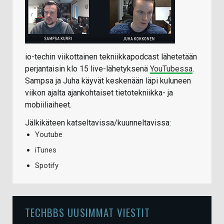
io-techin viikottainen tekniikkapodcast lähetetään
perjantaisin klo 15 live-lähetyksenä
YouTubessa
.
Sampsa ja Juha käyvät keskenään läpi kuluneen
viikon ajalta ajankohtaiset tietotekniikka- ja
mobiiliaiheet.
Jälkikäteen katseltavissa/kuunneltavissa:
Youtube
iTunes
Spotify
TECHBBS UUSIMMAT VIESTIT