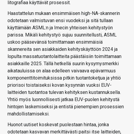
litografiaa käyttävät prosessit.
Haastattelun mukaan ensimmäisen high-NA-skannerin
odotetaan valmistuvan ensi vuodeksi ja sitä tullaan
käyttämään ASML:n ja Imecin yhteisen kehitystyön
parissa. Mikäli kehitystyö sujuu suunnitellusti, ASML
uskoo pääsevänsä toimittamaan ensimmäisiä
skannereita sen asiakkaiden kehityskäyttöön 2024 ja
lopulta massatuotantolaitteita päästäisiin toimittamaan
asiakkaille 2025. Tällä hetkellä suurin kysymysmerkki
aikatauluissa on alaa edelleen vaivaava epävarmuus
komponenttitoimituksissa pitkin tuotantoketjua ja yhtiö
priorisoi toistaiseksi kovan kysynnän vuoksi EUV-
laitteiden tuotantoa tulevan kehityksen kustannuksella.
Yhtiö myös luonnollisesti jatkaa EUV-puolen kehitystä
hintojen laskemiseksi ja entistä pienempien prosessien
mahdollistamiseksi.
Huonot uutiset koskevat puolestaan hintaa, jonka
odotetaan kasvavan merkittävästi paitsi itse laitteiden,