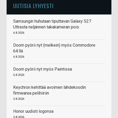
UUTISIA LYHYESTI
Samsungin huhutaan tiputtavan Galaxy S27
Ultrasta neljännen takakameran pois
6.8.2026
Doom pyörii nyt (melkein) myös Commodore
64:llä
6.8.2026
Doom pyörii nyt myös Paintissa
6.8.2026
Keychron kehittää avoimen lähdekoodin
firmwarea pelihiiriin
5.8.2026
Honor uudisti logonsa
5.8.2026