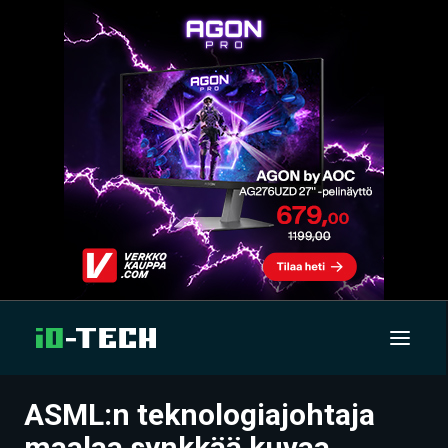
ASML:n teknologiajohtaja
UUTISET
maalaa synkkää kuvaa