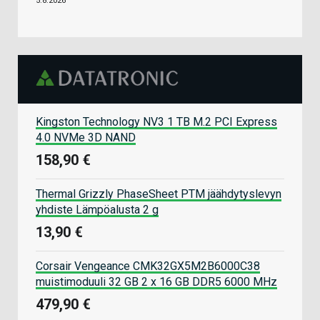
5.8.2026
Kingston Technology NV3 1 TB M.2 PCI Express
4.0 NVMe 3D NAND
158,90 €
Thermal Grizzly PhaseSheet PTM jäähdytyslevyn
yhdiste Lämpöalusta 2 g
13,90 €
Corsair Vengeance CMK32GX5M2B6000C38
muistimoduuli 32 GB 2 x 16 GB DDR5 6000 MHz
479,90 €