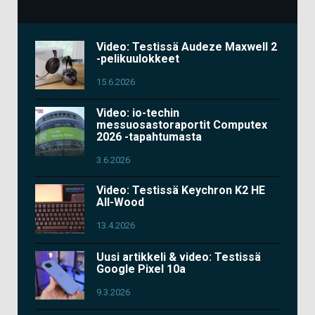
Video: Testissä Audeze Maxwell 2
-pelikuulokkeet
15.6.2026
Video: io-techin
messuosastoraportit Computex
2026 -tapahtumasta
3.6.2026
Video: Testissä Keychron K2 HE
All-Wood
13.4.2026
Uusi artikkeli & video: Testissä
Google Pixel 10a
9.3.2026