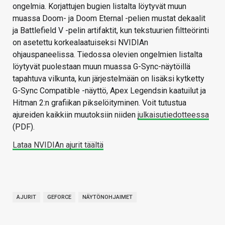
ongelmia. Korjattujen bugien listalta löytyvät muun
muassa Doom- ja Doom Eternal -pelien mustat dekaalit
ja Battlefield V -pelin artifaktit, kun tekstuurien filtteörinti
on asetettu korkealaatuiseksi NVIDIAn
ohjauspaneelissa. Tiedossa olevien ongelmien listalta
löytyvät puolestaan muun muassa G-Sync-näytöillä
tapahtuva vilkunta, kun järjestelmään on lisäksi kytketty
G-Sync Compatible -näyttö, Apex Legendsin kaatuilut ja
Hitman 2:n grafiikan pikselöityminen. Voit tutustua
ajureiden kaikkiin muutoksiin niiden
julkaisutiedotteessa
(PDF).
Lataa NVIDIAn ajurit täältä
AJURIT
GEFORCE
NÄYTÖNOHJAIMET