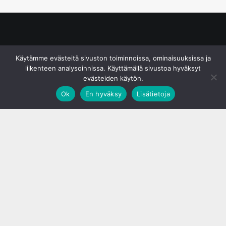
© S&J Media Oy
Käytämme evästeitä sivuston toiminnoissa, ominaisuuksissa ja
liikenteen analysoinnissa. Käyttämällä sivustoa hyväksyt
evästeiden käytön.
Ok
En hyväksy
Lisätietoja
;