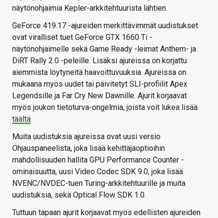
näytönohjaimia Kepler-arkkitehtuurista lähtien.
GeForce 419.17 -ajureiden merkittävimmät uudistukset
ovat viralliset tuet GeForce GTX 1660 Ti -
näytönohjaimelle sekä Game Ready -leimat Anthem- ja
DiRT Rally 2.0 -peleille. Lisäksi ajureissa on korjattu
aiemmista löytyneitä haavoittuvuuksia. Ajureissa on
mukaana myös uudet tai päivitetyt SLI-profiilit Apex
Legendsille ja Far Cry New Dawnille. Ajurit korjaavat
myös joukon tietoturva-ongelmia, joista voit lukea lisää
täältä
.
Muita uudistuksia ajureissa ovat uusi versio
Ohjauspaneelista, joka lisää kehittäjäoptioihin
mahdollisuuden hallita GPU Performance Counter -
ominaisuutta, uusi Video Codec SDK 9.0, joka lisää
NVENC/NVDEC-tuen Turing-arkkitehtuurille ja muita
uudistuksia, sekä Optical Flow SDK 1.0.
Tuttuun tapaan ajurit korjaavat myös edellisten ajureiden