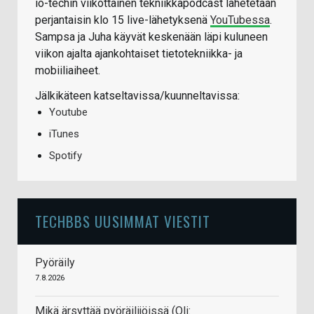
io-techin viikottainen tekniikkapodcast lähetetään
perjantaisin klo 15 live-lähetyksenä
YouTubessa
.
Sampsa ja Juha käyvät keskenään läpi kuluneen
viikon ajalta ajankohtaiset tietotekniikka- ja
mobiiliaiheet.
Jälkikäteen katseltavissa/kuunneltavissa:
Youtube
iTunes
Spotify
TECHBBS UUSIMMAT VIESTIT
Pyöräily
7.8.2026
Mikä ärsyttää pyöräilijöissä (Oli: