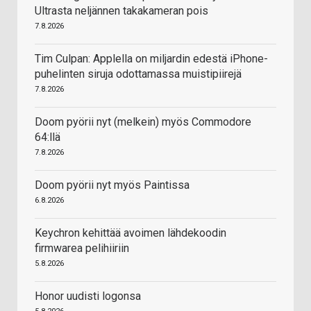
Ultrasta neljännen takakameran pois
7.8.2026
Tim Culpan: Applella on miljardin edestä iPhone-
puhelinten siruja odottamassa muistipiirejä
7.8.2026
Doom pyörii nyt (melkein) myös Commodore
64:llä
7.8.2026
Doom pyörii nyt myös Paintissa
6.8.2026
Keychron kehittää avoimen lähdekoodin
firmwarea pelihiiriin
5.8.2026
Honor uudisti logonsa