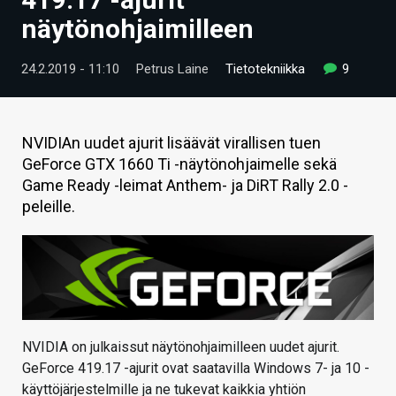
ARTIKKELIT
näytönohjaimilleen
VIDEOT
24.2.2019 - 11:10
Petrus Laine
Tietotekniikka
9
TECHBBS
TIETOA
NVIDIAn uudet ajurit lisäävät virallisen tuen
GeForce GTX 1660 Ti -näytönohjaimelle sekä
HINTA.FI
Game Ready -leimat Anthem- ja DiRT Rally 2.0 -
peleille.
KAUPPA
VAIHDA TEEMA
HAKU
NVIDIA on julkaissut näytönohjaimilleen uudet ajurit.
GeForce 419.17 -ajurit ovat saatavilla Windows 7- ja 10 -
käyttöjärjestelmille ja ne tukevat kaikkia yhtiön