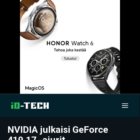
NVIDIA julkaisi GeForce
UUTISET
419.17 -ajurit