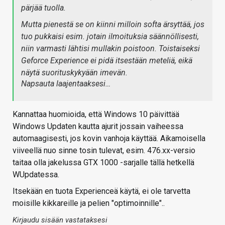
pärjää tuolla.
Mutta pienestä se on kiinni milloin softa ärsyttää, jos
tuo pukkaisi esim. jotain ilmoituksia säännöllisesti,
niin varmasti lähtisi mullakin poistoon. Toistaiseksi
Geforce Experience ei pidä itsestään meteliä, eikä
näytä suorituskykyään imevän.
Napsauta laajentaaksesi…
Kannattaa huomioida, että Windows 10 päivittää
Windows Updaten kautta ajurit jossain vaiheessa
automaagisesti, jos kovin vanhoja käyttää. Aikamoisella
viiveellä nuo sinne tosin tulevat, esim. 476.xx-versio
taitaa olla jakelussa GTX 1000 -sarjalle tällä hetkellä
WUpdatessa.
Itsekään en tuota Experienceä käytä, ei ole tarvetta
moisille kikkareille ja pelien "optimoinnille"..
Kirjaudu sisään vastataksesi