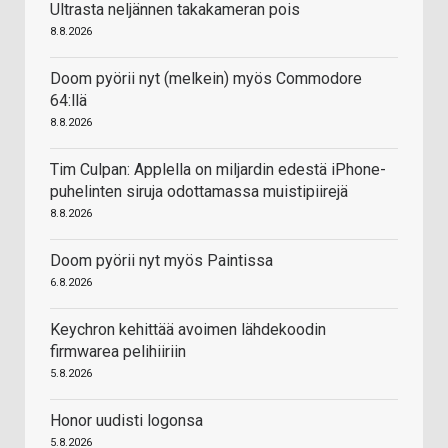
Ultrasta neljännen takakameran pois
8.8.2026
Doom pyörii nyt (melkein) myös Commodore
64:llä
8.8.2026
Tim Culpan: Applella on miljardin edestä iPhone-
puhelinten siruja odottamassa muistipiirejä
8.8.2026
Doom pyörii nyt myös Paintissa
6.8.2026
Keychron kehittää avoimen lähdekoodin
firmwarea pelihiiriin
5.8.2026
Honor uudisti logonsa
5.8.2026