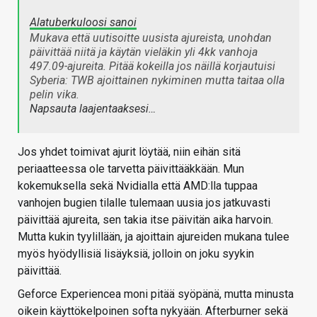
Alatuberkuloosi sanoi
Mukava että uutisoitte uusista ajureista, unohdan
päivittää niitä ja käytän vieläkin yli 4kk vanhoja
497.09-ajureita. Pitää kokeilla jos näillä korjautuisi
Syberia: TWB ajoittainen nykiminen mutta taitaa olla
pelin vika.
Napsauta laajentaaksesi…
Jos yhdet toimivat ajurit löytää, niin eihän sitä
periaatteessa ole tarvetta päivittääkkään. Mun
kokemuksella sekä Nvidialla että AMD:lla tuppaa
vanhojen bugien tilalle tulemaan uusia jos jatkuvasti
päivittää ajureita, sen takia itse päivitän aika harvoin.
Mutta kukin tyylillään, ja ajoittain ajureiden mukana tulee
myös hyödyllisiä lisäyksiä, jolloin on joku syykin
päivittää.
Geforce Experiencea moni pitää syöpänä, mutta minusta
oikein käyttökelpoinen softa nykyään. Afterburner sekä