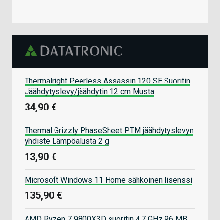
Thermalright Peerless Assassin 120 SE Suoritin
Jäähdytyslevy/jäähdytin 12 cm Musta
34,90 €
Thermal Grizzly PhaseSheet PTM jäähdytyslevyn
yhdiste Lämpöalusta 2 g
13,90 €
Microsoft Windows 11 Home sähköinen lisenssi
135,90 €
AMD Ryzen 7 9800X3D suoritin 4,7 GHz 96 MB