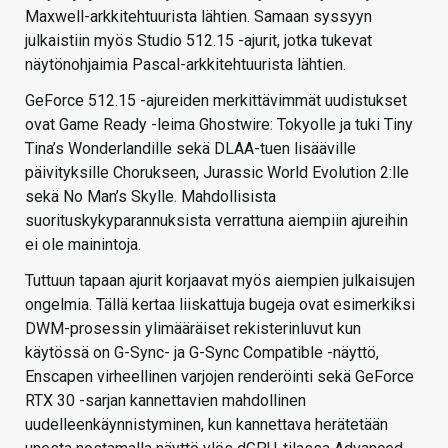
Maxwell-arkkitehtuurista lähtien. Samaan syssyyn
julkaistiin myös Studio 512.15 -ajurit, jotka tukevat
näytönohjaimia Pascal-arkkitehtuurista lähtien.
GeForce 512.15 -ajureiden merkittävimmät uudistukset
ovat Game Ready -leima Ghostwire: Tokyolle ja tuki Tiny
Tina’s Wonderlandille sekä DLAA-tuen lisääville
päivityksille Chorukseen, Jurassic World Evolution 2:lle
sekä No Man’s Skylle. Mahdollisista
suorituskykyparannuksista verrattuna aiempiin ajureihin
ei ole mainintoja.
Tuttuun tapaan ajurit korjaavat myös aiempien julkaisujen
ongelmia. Tällä kertaa liiskattuja bugeja ovat esimerkiksi
DWM-prosessin ylimääräiset rekisterinluvut kun
käytössä on G-Sync- ja G-Sync Compatible -näyttö,
Enscapen virheellinen varjojen renderöinti sekä GeForce
RTX 30 -sarjan kannettavien mahdollinen
uudelleenkäynnistyminen, kun kannettava herätetään