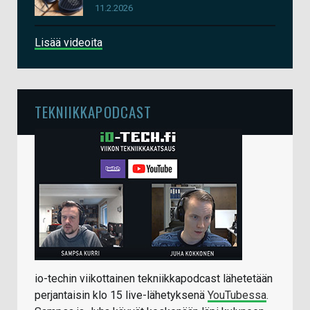
11.2.2026
Lisää videoita
TEKNIIKKAPODCAST
io-techin viikottainen tekniikkapodcast lähetetään
perjantaisin klo 15 live-lähetyksenä
YouTubessa
.