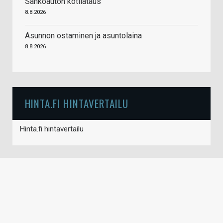
Sähköauton kotilataus
8.8.2026
Asunnon ostaminen ja asuntolaina
8.8.2026
HINTA.FI HINTAVERTAILU
Hinta.fi hintavertailu