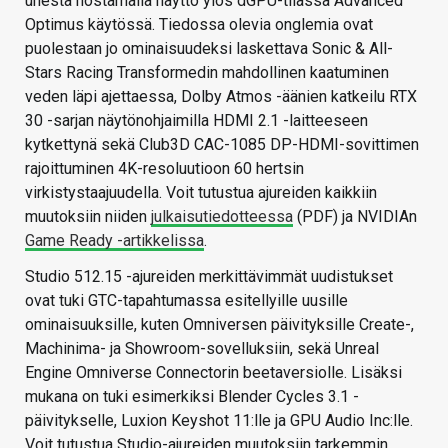
unesta nostamalla näyttö ylös dGPU-tilassa Advanced
Optimus käytössä. Tiedossa olevia onglemia ovat
puolestaan jo ominaisuudeksi laskettava Sonic & All-
Stars Racing Transformedin mahdollinen kaatuminen
veden läpi ajettaessa, Dolby Atmos -äänien katkeilu RTX
30 -sarjan näytönohjaimilla HDMI 2.1 -laitteeseen
kytkettynä sekä Club3D CAC-1085 DP-HDMI-sovittimen
rajoittuminen 4K-resoluutioon 60 hertsin
virkistystaajuudella. Voit tutustua ajureiden kaikkiin
muutoksiin niiden
julkaisutiedotteessa
(PDF) ja NVIDIAn
Game Ready -artikkelissa
.
Studio 512.15 -ajureiden merkittävimmät uudistukset
ovat tuki GTC-tapahtumassa esitellyille uusille
ominaisuuksille, kuten Omniversen päivityksille Create-,
Machinima- ja Showroom-sovelluksiin, sekä Unreal
Engine Omniverse Connectorin beetaversiolle. Lisäksi
mukana on tuki esimerkiksi Blender Cycles 3.1 -
päivitykselle, Luxion Keyshot 11:lle ja GPU Audio Inc:lle.
Voit tutustua Studio-ajureiden muutoksiin tarkemmin