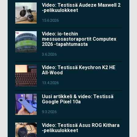
Video: Testissä Audeze Maxwell 2
-pelikuulokkeet
15.6.2026
Video: io-techin
messuosastoraportit Computex
2026 -tapahtumasta
3.6.2026
Video: Testissä Keychron K2 HE
All-Wood
13.4.2026
Uusi artikkeli & video: Testissä
Google Pixel 10a
9.3.2026
Video: Testissä Asus ROG Kithara
-pelikuulokkeet