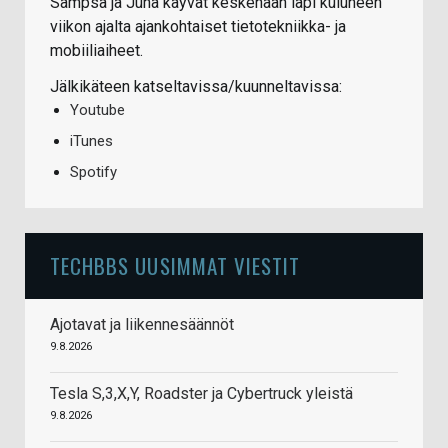
Sampsa ja Juha käyvät keskenään läpi kuluneen
viikon ajalta ajankohtaiset tietotekniikka- ja
mobiiliaiheet.
Jälkikäteen katseltavissa/kuunneltavissa:
Youtube
iTunes
Spotify
TECHBBS UUSIMMAT VIESTIT
Ajotavat ja liikennesäännöt
9.8.2026
Tesla S,3,X,Y, Roadster ja Cybertruck yleistä
9.8.2026