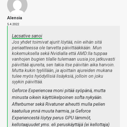
Alensia
5.4.2022
Lacsative sanoi
Jos yhdet toimivat ajurit löytää, niin eihän sitä
periaatteessa ole tarvetta päivittääkkään. Mun
kokemuksella sekä Nvidialla että AMD:lla tuppaa
vanhojen bugien tilalle tulemaan uusia jos jatkuvasti
päivittää ajureita, sen takia itse päivitän aika harvoin.
Mutta kukin tyylillään, ja ajoittain ajureiden mukana
tulee myös hyödyllisiä lisäyksiä, jolloin on joku
syykin päivittää.
Geforce Experiencea moni pitää syöpänä, mutta
minusta oikein käyttökelpoinen softa nykyään.
Afterburner sekä Rivatuner aiheutti mulla pelien
kaatuilua ynnä muuta harmia, ja Geforce
Experiencestä löytyy perus GPU lämmöt,
kellotaajuudet yms. eli peruskäyttäjä (ei kellottaja)