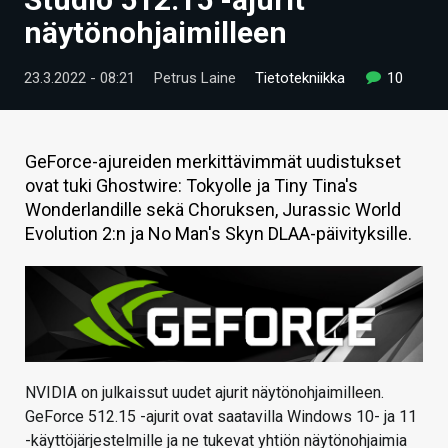
ARTIKKELIT
näytönohjaimilleen
VIDEOT
23.3.2022 - 08:21
Petrus Laine
Tietotekniikka
10
TECHBBS
TIETOA
GeForce-ajureiden merkittävimmät uudistukset
ovat tuki Ghostwire: Tokyolle ja Tiny Tina's
HINTA.FI
Wonderlandille sekä Choruksen, Jurassic World
Evolution 2:n ja No Man's Skyn DLAA-päivityksille.
KAUPPA
VAIHDA TEEMA
HAKU
NVIDIA on julkaissut uudet ajurit näytönohjaimilleen.
GeForce 512.15 -ajurit ovat saatavilla Windows 10- ja 11
-käyttöjärjestelmille ja ne tukevat yhtiön näytönohjaimia