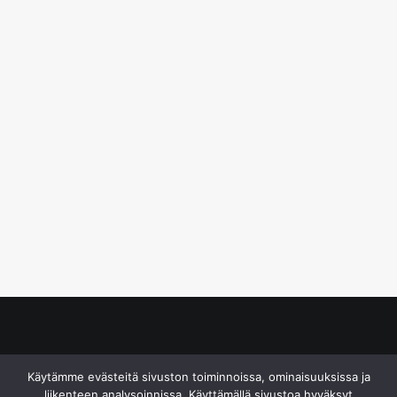
© S&J Media Oy
Käytämme evästeitä sivuston toiminnoissa, ominaisuuksissa ja
liikenteen analysoinnissa. Käyttämällä sivustoa hyväksyt