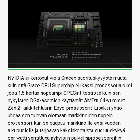
NVIDIA ei kertonut vielä Gracen suorituskyvystä muuta,
kuin että Grace CPU Superchip eli kaksi prosessoria olisi
jopa 1,5 kertaa nopeampi SPECint-testissä kuin sen
nykyisten DGX-asemien käyttämät AMD:n 64-ytimiset
Zen 2 -arkkitehtuurin Epyc-prosessorit. Lisäksi yhtiö
uhoaa sen tulevan olemaan markkinoiden nopein
prosessori, kun se saapuu markkinoille ensi vuoden
alkupuolella ja tarjoavan kaksinkertaista suorituskykyä
per watti verrattuna nykyisiin palvelinprosessoreihin