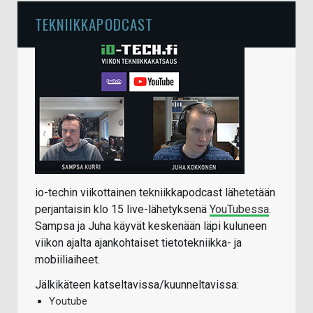
TEKNIIKKAPODCAST
io-techin viikottainen tekniikkapodcast lähetetään
perjantaisin klo 15 live-lähetyksenä
YouTubessa
.
Sampsa ja Juha käyvät keskenään läpi kuluneen
viikon ajalta ajankohtaiset tietotekniikka- ja
mobiiliaiheet.
Jälkikäteen katseltavissa/kuunneltavissa:
Youtube