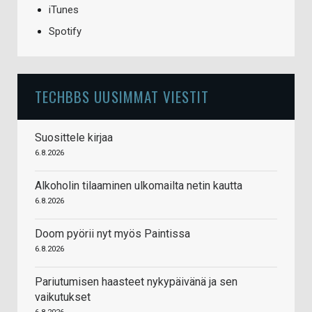
iTunes
Spotify
TECHBBS UUSIMMAT VIESTIT
Suosittele kirjaa
6.8.2026
Alkoholin tilaaminen ulkomailta netin kautta
6.8.2026
Doom pyörii nyt myös Paintissa
6.8.2026
Pariutumisen haasteet nykypäivänä ja sen
vaikutukset