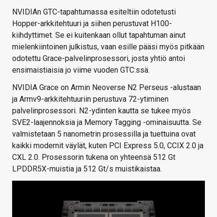
NVIDIAn GTC-tapahtumassa esiteltiin odotetusti
Hopper-arkkitehtuuri ja siihen perustuvat H100-
kiihdyttimet. Se ei kuitenkaan ollut tapahtuman ainut
mielenkiintoinen julkistus, vaan esille pääsi myös pitkään
odotettu Grace-palvelinprosessori, josta yhtiö antoi
ensimaistiaisia jo viime vuoden GTC:ssä.
NVIDIA Grace on Armin Neoverse N2 Perseus -alustaan
ja Armv9-arkkitehtuuriin perustuva 72-ytiminen
palvelinprosessori. N2-ydinten kautta se tukee myös
SVE2-laajennoksia ja Memory Tagging -ominaisuutta. Se
valmistetaan 5 nanometrin prosessilla ja tuettuina ovat
kaikki modernit väylät, kuten PCI Express 5.0, CCIX 2.0 ja
CXL 2.0. Prosessorin tukena on yhteensä 512 Gt
LPDDR5X-muistia ja 512 Gt/s muistikaistaa.