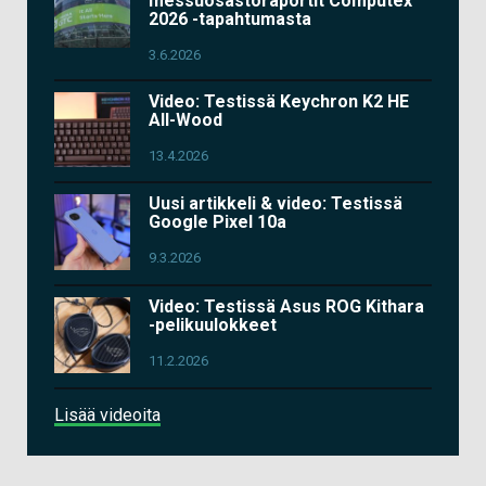
messuosastoraportit Computex
2026 -tapahtumasta
3.6.2026
Video: Testissä Keychron K2 HE
All-Wood
13.4.2026
Uusi artikkeli & video: Testissä
Google Pixel 10a
9.3.2026
Video: Testissä Asus ROG Kithara
-pelikuulokkeet
11.2.2026
Lisää videoita