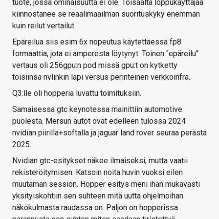
tuote, jossa ominaisuutta ei ole. Toisaalta loppukäyttäjää
kiinnostanee se reaalimaailman suorituskyky enemmän
kuin reilut vertailut.
Epäreilua siis esim 6x nopeutus käytettäessä fp8
formaattia, jota ei amperesta löytynyt. Toinen "epäreilu"
vertaus oli 256gpu:n pod missä gpu:t on kytketty
toisiinsa nvlinkin läpi versus perinteinen verkkoinfra.
Q3:lle oli hopperia luvattu toimituksiin.
Samaisessa gtc keynotessa mainittiin automotive
puolesta. Mersun autot ovat edelleen tulossa 2024
nvidian piirillä+softalla ja jaguar land rover seuraa perästä
2025.
Nvidian gtc-esitykset näkee ilmaiseksi, mutta vaatii
rekisteröitymisen. Katsoin noita huvin vuoksi eilen
muutaman session. Hopper esitys meni ihan mukavasti
yksityiskohtiin sen suhteen mitä uutta ohjelmoihan
näkökulmasta raudassa on. Paljon on hopperissa