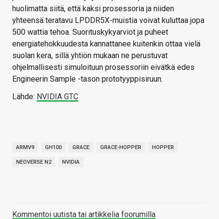
huolimatta siitä, että kaksi prosessoria ja niiden
yhteensä teratavu LPDDR5X-muistia voivat kuluttaa jopa
500 wattia tehoa. Suorituskykyarviot ja puheet
energiatehokkuudesta kannattanee kuitenkin ottaa vielä
suolan kera, sillä yhtiön mukaan ne perustuvat
ohjelmallisesti simuloituun prosessoriin eivätkä edes
Engineerin Sample -tason prototyyppisiruun.
Lähde:
NVIDIA GTC
ARMV9
GH100
GRACE
GRACE-HOPPER
HOPPER
NEOVERSE N2
NVIDIA
Kommentoi uutista tai artikkelia foorumilla