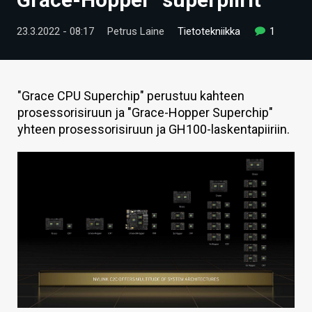
ARTIKKELIT
23.3.2022 - 08:17
Petrus Laine
Tietotekniikka
1
VIDEOT
TECHBBS
"Grace CPU Superchip" perustuu kahteen
TIETOA
prosessorisiruun ja "Grace-Hopper Superchip"
yhteen prosessorisiruun ja GH100-laskentapiiriin.
HINTA.FI
KAUPPA
VAIHDA TEEMA
HAKU