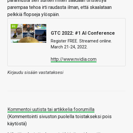
parannusta sen suhten miten saadaan tiristettyä
parempaa tehoa irti raudasta ilman, että skaalataan
pelkkiä flopseja ylöspäin.
GTC 2022: #1 AI Conference
Register FREE. Streamed online.
March 21-24, 2022.
http://www.nvidia.com
Kirjaudu sisään vastataksesi
Kommentoi uutista tai artikkelia foorumilla
(Kommentointi sivuston puolella toistakseksi pois
käytöstä)