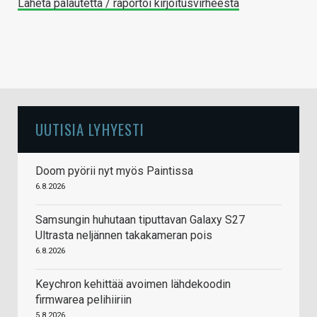
Lähetä palautetta / raportoi kirjoitusvirheestä
UUTISIA LYHYESTI
Doom pyörii nyt myös Paintissa
6.8.2026
Samsungin huhutaan tiputtavan Galaxy S27
Ultrasta neljännen takakameran pois
6.8.2026
Keychron kehittää avoimen lähdekoodin
firmwarea pelihiiriin
5.8.2026