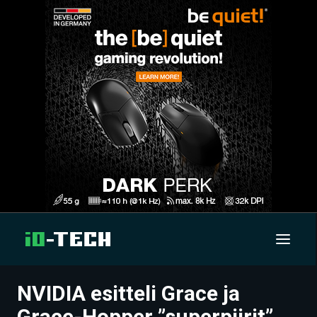
NVIDIA esitteli Grace ja
UUTISET
Grace-Hopper ”superpiirit”