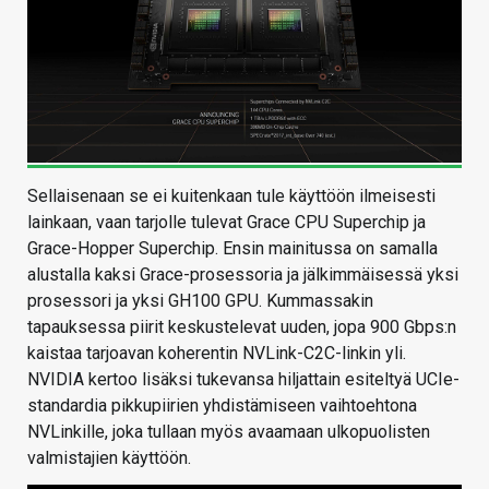
Sellaisenaan se ei kuitenkaan tule käyttöön ilmeisesti
lainkaan, vaan tarjolle tulevat Grace CPU Superchip ja
Grace-Hopper Superchip. Ensin mainitussa on samalla
alustalla kaksi Grace-prosessoria ja jälkimmäisessä yksi
prosessori ja yksi GH100 GPU. Kummassakin
tapauksessa piirit keskustelevat uuden, jopa 900 Gbps:n
kaistaa tarjoavan koherentin NVLink-C2C-linkin yli.
NVIDIA kertoo lisäksi tukevansa hiljattain esiteltyä UCIe-
standardia pikkupiirien yhdistämiseen vaihtoehtona
NVLinkille, joka tullaan myös avaamaan ulkopuolisten
valmistajien käyttöön.