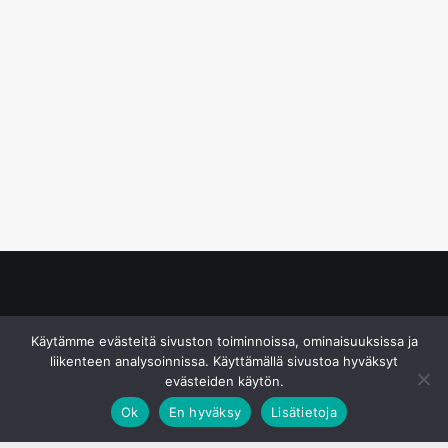
© S&J Media Oy
Käytämme evästeitä sivuston toiminnoissa, ominaisuuksissa ja
liikenteen analysoinnissa. Käyttämällä sivustoa hyväksyt
evästeiden käytön.
Ok
En hyväksy
Lisätietoja