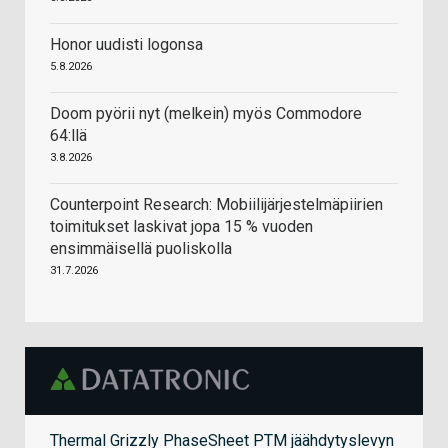
Honor uudisti logonsa
5.8.2026
Doom pyörii nyt (melkein) myös Commodore
64:llä
3.8.2026
Counterpoint Research: Mobiilijärjestelmäpiirien
toimitukset laskivat jopa 15 % vuoden
ensimmäisellä puoliskolla
31.7.2026
Thermal Grizzly PhaseSheet PTM jäähdytyslevyn