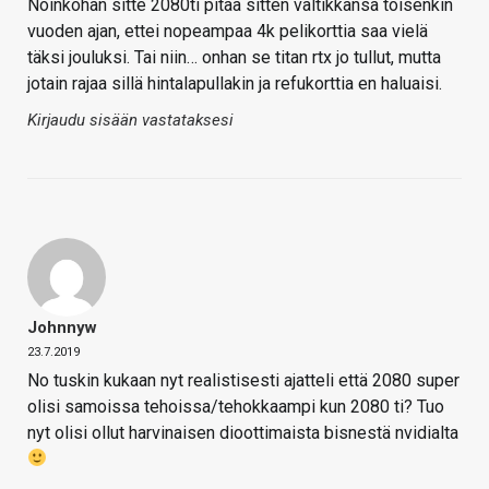
Noinkohan sitte 2080ti pitää sitten valtikkansa toisenkin
vuoden ajan, ettei nopeampaa 4k pelikorttia saa vielä
täksi jouluksi. Tai niin… onhan se titan rtx jo tullut, mutta
jotain rajaa sillä hintalapullakin ja refukorttia en haluaisi.
Kirjaudu sisään vastataksesi
Johnnyw
23.7.2019
No tuskin kukaan nyt realistisesti ajatteli että 2080 super
olisi samoissa tehoissa/tehokkaampi kun 2080 ti? Tuo
nyt olisi ollut harvinaisen dioottimaista bisnestä nvidialta