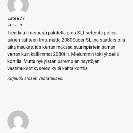
Latee77
24.7.2019
Trendinä ilmeisesti pakitella pois SLI seteistä pelien
tukien suhteen tms. mutta 2080Super SLI:nä saattais olla
aika maukas, jos kerran maksaa suurinpiirtein saman
verran kuin kalliimmat 2080ti:t. Mielummin toki yhdellä
kortilla. Mutta nykyisten parempien näyttöjen
vaatimukset kyselee kyllä kahta korttia.
Kirjaudu sisään vastataksesi