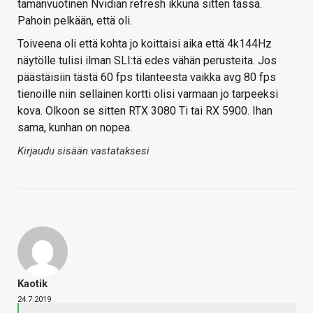
tämänvuotinen Nvidian refresh ikkuna sitten tässä.
Pahoin pelkään, että oli.
Toiveena oli että kohta jo koittaisi aika että 4k144Hz
näytölle tulisi ilman SLI:tä edes vähän perusteita. Jos
päästäisiin tästä 60 fps tilanteesta vaikka avg 80 fps
tienoille niin sellainen kortti olisi varmaan jo tarpeeksi
kova. Olkoon se sitten RTX 3080 Ti tai RX 5900. Ihan
sama, kunhan on nopea.
Kirjaudu sisään vastataksesi
Kaotik
24.7.2019