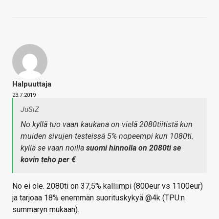
Halpuuttaja
23.7.2019
JuSiZ
No kyllä tuo vaan kaukana on vielä 2080tiitistä kun
muiden sivujen testeissä 5% nopeempi kun 1080ti.
kyllä se vaan noilla
suomi hinnolla on 2080ti se
kovin teho per €
No ei ole. 2080ti on 37,5% kalliimpi (800eur vs 1100eur)
ja tarjoaa 18% enemmän suorituskykyä @4k (TPU:n
summaryn mukaan).