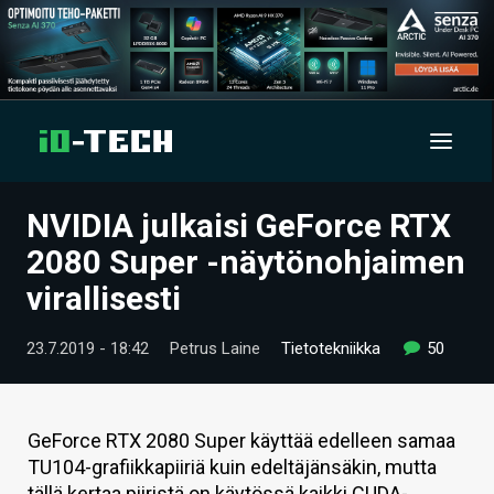
NVIDIA julkaisi GeForce RTX
UUTISET
2080 Super -näytönohjaimen
ARTIKKELIT
virallisesti
VIDEOT
23.7.2019 - 18:42
Petrus Laine
Tietotekniikka
50
TECHBBS
TIETOA
GeForce RTX 2080 Super käyttää edelleen samaa
TU104-grafiikkapiiriä kuin edeltäjänsäkin, mutta
HINTA.FI
tällä kertaa piiristä on käytössä kaikki CUDA-