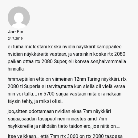
Jar-Fin
24.7.2019
ei turha mielestäni koska nvidia näykkärit kamppailee
nvidian näykkäreitä vastaan, ja varsinkin koska rtx 2080
paikan ottaa rtx 2080 Super, eli korvaa sen,halvemmalla
hinnalla.
hmm,epäilen että on viimeinen 12nm Turing näykkäri, rtx
2080 ti Superia ei tarvita,mutta kun siellä oli vielä varaa
niin voi tulla. .. rx 5700 sarjaa vastaan niitä ei ainakaan
täysin tehty, ja miksi olisi..
joo,sitten odottamaan nvidian ekaa 7nm näykkäri
sarjaa,saadan tasapuolinen rinnastus amd 7nm
näykkäreille ja nähdään tieto taidon ero, jos niitä on….
itse veikkaan… että 7nm rtx 3060 on rtx 2080 tasossa