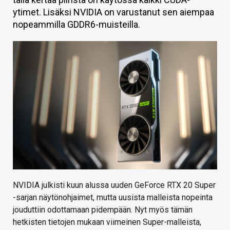
ytimet. Lisäksi NVIDIA on varustanut sen aiempaa
KAUPPA
nopeammilla GDDR6-muisteilla.
VAIHDA TEEMA
HAKU
NVIDIA julkisti kuun alussa uuden GeForce RTX 20 Super
-sarjan näytönohjaimet, mutta uusista malleista nopeinta
jouduttiin odottamaan pidempään. Nyt myös tämän
hetkisten tietojen mukaan viimeinen Super-malleista,