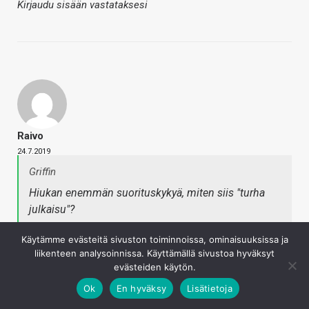
Kirjaudu sisään vastataksesi
Raivo
24.7.2019
Griffin
Hiukan enemmän suorituskykyä, miten siis "turha
julkaisu"?
Ja jos kilpailumielessä asiaa katsotaan, niin kaikki
Käytämme evästeitä sivuston toiminnoissa, ominaisuuksissa ja
saitit testasivat nuo ja totesivat 2080 superin amd:n
liikenteen analysoinnissa. Käyttämällä sivustoa hyväksyt
kortteja nopeammaksi, jolla on kyllä melkoisen suuri
evästeiden käytön.
mainosarvo. Teknisesti myöskin 2080s oli helppo
Ok
En hyväksy
Lisätietoja
julkaisu, kun vain otettiin vähän nopeammat