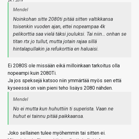
24.7.2019
Mendel
Noinkohan sitte 2080ti pitää sitten valtikkansa
toisenkin vuoden ajan, ettei nopeampaa 4k
pelikorttia saa vielä täksi jouluksi. Tai niin… onhan se
titan rtx jo tullut, mutta jotain rajaa sillä
hintalapullakin ja refukorttia en haluaisi.
Ei 2080S ole missään eikä milloinkaan tarkoitus olla
nopeampi kuin 2080Ti.
Ja jos speksejä katsoo niin ymmärtää myös sen että
kyseessä on vain pieni teho lisäys 2080 nähden.
Mendel
No ei mutta kun huhuttiin ti superista. Vaan ne
huhut ei tainnu pitää paikkaansa.
Joko sellainen tulee myöhemmin tai sitten ei.