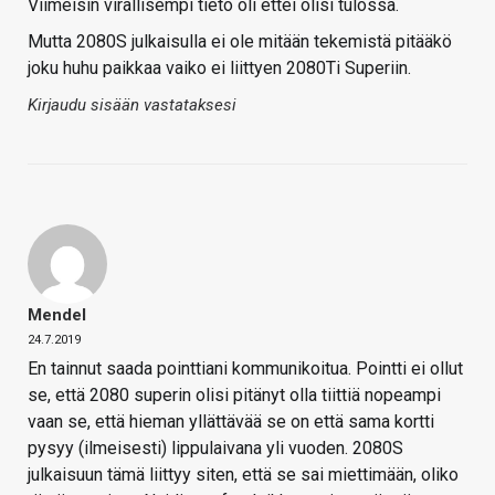
Viimeisin virallisempi tieto oli ettei olisi tulossa.
Mutta 2080S julkaisulla ei ole mitään tekemistä pitääkö
joku huhu paikkaa vaiko ei liittyen 2080Ti Superiin.
Kirjaudu sisään vastataksesi
Mendel
24.7.2019
En tainnut saada pointtiani kommunikoitua. Pointti ei ollut
se, että 2080 superin olisi pitänyt olla tiittiä nopeampi
vaan se, että hieman yllättävää se on että sama kortti
pysyy (ilmeisesti) lippulaivana yli vuoden. 2080S
julkaisuun tämä liittyy siten, että se sai miettimään, oliko