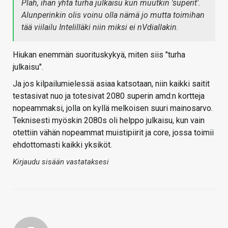
Plah, ihan yhtä turha julkaisu kun muutkin 'superit'.
Alunperinkin olis voinu olla nämä jo mutta toimihan
tää viilailu Intelilläki niin miksi ei nVdiallakin.
Hiukan enemmän suorituskykyä, miten siis "turha
julkaisu".
Ja jos kilpailumielessä asiaa katsotaan, niin kaikki saitit
testasivat nuo ja totesivat 2080 superin amd:n kortteja
nopeammaksi, jolla on kyllä melkoisen suuri mainosarvo.
Teknisesti myöskin 2080s oli helppo julkaisu, kun vain
otettiin vähän nopeammat muistipiirit ja core, jossa toimii
ehdottomasti kaikki yksiköt.
Kirjaudu sisään vastataksesi