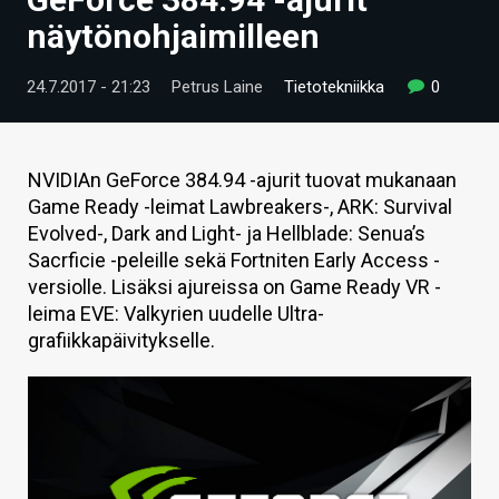
ARTIKKELIT
näytönohjaimilleen
VIDEOT
24.7.2017 - 21:23
Petrus Laine
Tietotekniikka
0
TECHBBS
TIETOA
NVIDIAn GeForce 384.94 -ajurit tuovat mukanaan
Game Ready -leimat Lawbreakers-, ARK: Survival
HINTA.FI
Evolved-, Dark and Light- ja Hellblade: Senua’s
Sacrficie -peleille sekä Fortniten Early Access -
KAUPPA
versiolle. Lisäksi ajureissa on Game Ready VR -
VAIHDA TEEMA
leima EVE: Valkyrien uudelle Ultra-
grafiikkapäivitykselle.
HAKU