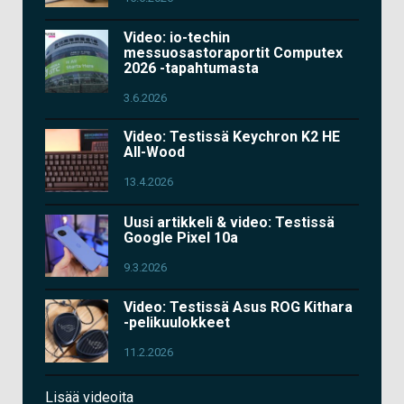
Video: io-techin
messuosastoraportit Computex
2026 -tapahtumasta
3.6.2026
Video: Testissä Keychron K2 HE
All-Wood
13.4.2026
Uusi artikkeli & video: Testissä
Google Pixel 10a
9.3.2026
Video: Testissä Asus ROG Kithara
-pelikuulokkeet
11.2.2026
Lisää videoita