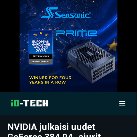
NVIDIA julkaisi uudet
UUTISET
GeForce 384.94 -ajurit