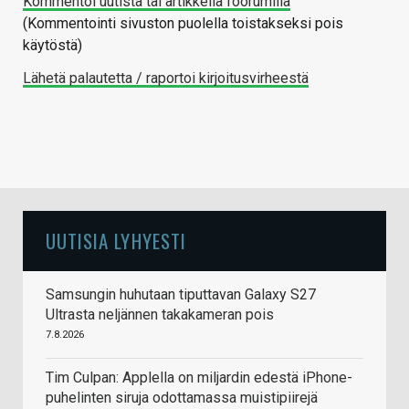
Kommentoi uutista tai artikkelia foorumilla
(Kommentointi sivuston puolella toistakseksi pois
käytöstä)
Lähetä palautetta / raportoi kirjoitusvirheestä
UUTISIA LYHYESTI
Samsungin huhutaan tiputtavan Galaxy S27
Ultrasta neljännen takakameran pois
7.8.2026
Tim Culpan: Applella on miljardin edestä iPhone-
puhelinten siruja odottamassa muistipiirejä