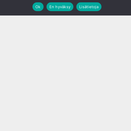
Ok
En hyväksy
Lisätietoja
;