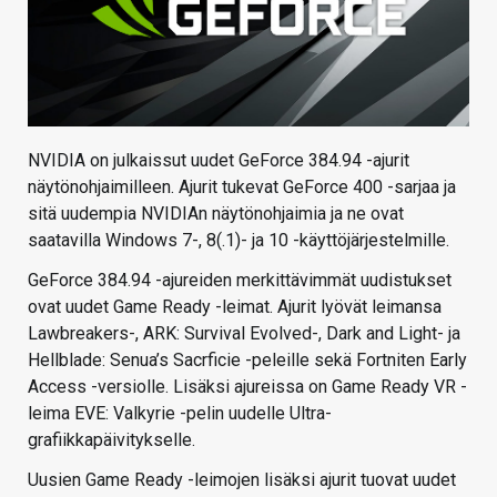
NVIDIA on julkaissut uudet GeForce 384.94 -ajurit
näytönohjaimilleen. Ajurit tukevat GeForce 400 -sarjaa ja
sitä uudempia NVIDIAn näytönohjaimia ja ne ovat
saatavilla Windows 7-, 8(.1)- ja 10 -käyttöjärjestelmille.
GeForce 384.94 -ajureiden merkittävimmät uudistukset
ovat uudet Game Ready -leimat. Ajurit lyövät leimansa
Lawbreakers-, ARK: Survival Evolved-, Dark and Light- ja
Hellblade: Senua’s Sacrficie -peleille sekä Fortniten Early
Access -versiolle. Lisäksi ajureissa on Game Ready VR -
leima EVE: Valkyrie -pelin uudelle Ultra-
grafiikkapäivitykselle.
Uusien Game Ready -leimojen lisäksi ajurit tuovat uudet