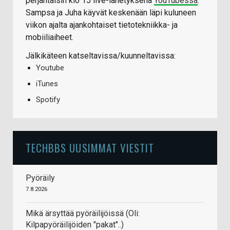
perjantaisin klo 15 live-lähetyksenä
YouTubessa
.
Sampsa ja Juha käyvät keskenään läpi kuluneen
viikon ajalta ajankohtaiset tietotekniikka- ja
mobiiliaiheet.
Jälkikäteen katseltavissa/kuunneltavissa:
Youtube
iTunes
Spotify
TECHBBS UUSIMMAT VIESTIT
Pyöräily
7.8.2026
Mikä ärsyttää pyöräilijöissä (Oli:
Kilpapyöräilijöiden "pakat"..)