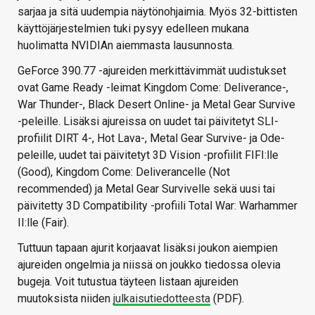
sarjaa ja sitä uudempia näytönohjaimia. Myös 32-bittisten
käyttöjärjestelmien tuki pysyy edelleen mukana
huolimatta NVIDIAn aiemmasta lausunnosta.
GeForce 390.77 -ajureiden merkittävimmät uudistukset
ovat Game Ready -leimat Kingdom Come: Deliverance-,
War Thunder-, Black Desert Online- ja Metal Gear Survive
-peleille. Lisäksi ajureissa on uudet tai päivitetyt SLI-
profiilit DIRT 4-, Hot Lava-, Metal Gear Survive- ja Ode-
peleille, uudet tai päivitetyt 3D Vision -profiilit FIFI:lle
(Good), Kingdom Come: Deliverancelle (Not
recommended) ja Metal Gear Survivelle sekä uusi tai
päivitetty 3D Compatibility -profiili Total War: Warhammer
II:lle (Fair).
Tuttuun tapaan ajurit korjaavat lisäksi joukon aiempien
ajureiden ongelmia ja niissä on joukko tiedossa olevia
bugeja. Voit tutustua täyteen listaan ajureiden
muutoksista niiden
julkaisutiedotteesta
(PDF).