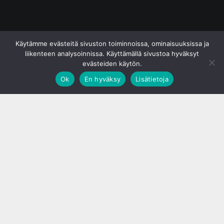
© S&J Media Oy
Käytämme evästeitä sivuston toiminnoissa, ominaisuuksissa ja
liikenteen analysoinnissa. Käyttämällä sivustoa hyväksyt
evästeiden käytön.
Ok
En hyväksy
Lisätietoja
;