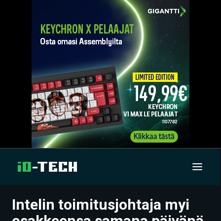
Intelin toimitusjohtaja myi
UUTISET
osakkeensa samana päivänä,