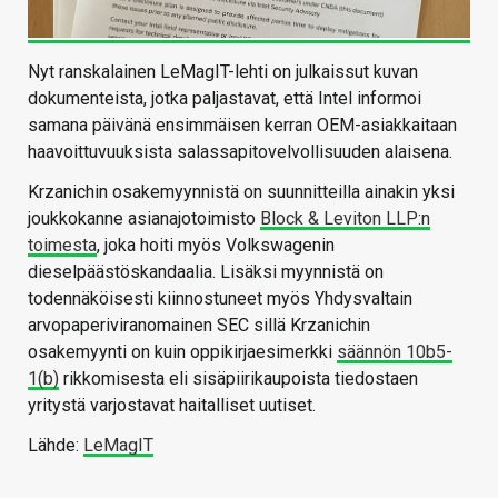
Nyt ranskalainen LeMagIT-lehti on julkaissut kuvan
dokumenteista, jotka paljastavat, että Intel informoi
samana päivänä ensimmäisen kerran OEM-asiakkaitaan
haavoittuvuuksista salassapitovelvollisuuden alaisena.
Krzanichin osakemyynnistä on suunnitteilla ainakin yksi
joukkokanne asianajotoimisto
Block & Leviton LLP:n
toimesta
, joka hoiti myös Volkswagenin
dieselpäästöskandaalia. Lisäksi myynnistä on
todennäköisesti kiinnostuneet myös Yhdysvaltain
arvopaperiviranomainen SEC sillä Krzanichin
osakemyynti on kuin oppikirjaesimerkki
säännön 10b5-
1(b)
rikkomisesta eli sisäpiirikaupoista tiedostaen
yritystä varjostavat haitalliset uutiset.
Lähde:
LeMagIT