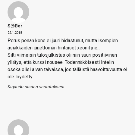
S@ber
29.1.2018
Perus penan kone ei juuri hidastunut, mutta isompien
asiakkaiden järjettömän hintaiset xeonit jne…
Silti viimeisin tulosjulkistus oli niin suuri positiivinen
yllätys, että kurssi nousee. Todennäköisesti Intelin
oseka olisi aivan taivaissa, jos tälläistä haavoittuvuutta ei
ole löydetty.
Kirjaudu sisään vastataksesi