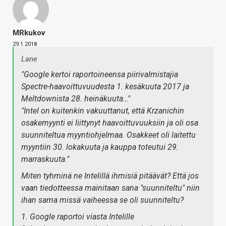
MRkukov
29.1.2018
Lane
"Google kertoi raportoineensa piirivalmistajia
Spectre-haavoittuvuudesta 1. kesäkuuta 2017 ja
Meltdownista 28. heinäkuuta…"
"Intel on kuitenkin vakuuttanut, että Krzanichin
osakemyynti ei liittynyt haavoittuvuuksiin ja oli osa
suunniteltua myyntiohjelmaa. Osakkeet oli laitettu
myyntiin 30. lokakuuta ja kauppa toteutui 29.
marraskuuta."
Miten tyhminä ne Intelillä ihmisiä pitäävät? Että jos
vaan tiedotteessa mainitaan sana "suunniteltu" niin
ihan sama missä vaiheessa se oli suunniteltu?
1. Google raportoi viasta Intelille