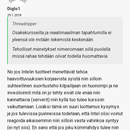
Diglo1
29.1.2018
Threadripper
Osakekursseilla ja reaalimaailman tapahtumilla ei
yleensä ole mitään tekemistä keskenään.
Teholliset menetykset nimenomaan sillä puolella
missä rahaa tehdään olivat todella huomattavia.
No jos Intelin tuotteet menettävät tehoa
haavoittuvuuksien korjaavista syistä niin silloin
suhteellinen suoritusteho kilpailijaan on huonompi ja ne
investoinnit mitä on jo tehty eivät ole enää niin
kannattavia (serverit) niin kyllä tuo tulee kurssiin
vaikuttamaan. Lisäksi tämä on suuri luottamus kysymys
ja jos tulevissa puinneissa todetaan, että Intel olisi voinut
reagoida aikaisemmin niin silloin vasta vahinkoa syntyy
(ei nyt siis). En sano että jos joku kömmähdys tulee niin