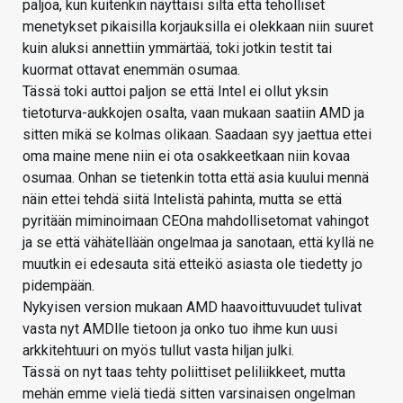
paljoa, kun kuitenkin näyttäisi siltä että teholliset
menetykset pikaisilla korjauksilla ei olekkaan niin suuret
kuin aluksi annettiin ymmärtää, toki jotkin testit tai
kuormat ottavat enemmän osumaa.
Tässä toki auttoi paljon se että Intel ei ollut yksin
tietoturva-aukkojen osalta, vaan mukaan saatiin AMD ja
sitten mikä se kolmas olikaan. Saadaan syy jaettua ettei
oma maine mene niin ei ota osakkeetkaan niin kovaa
osumaa. Onhan se tietenkin totta että asia kuului mennä
näin ettei tehdä siitä Intelistä pahinta, mutta se että
pyritään miminoimaan CEOna mahdollisetomat vahingot
ja se että vähätellään ongelmaa ja sanotaan, että kyllä ne
muutkin ei edesauta sitä etteikö asiasta ole tiedetty jo
pidempään.
Nykyisen version mukaan AMD haavoittuvuudet tulivat
vasta nyt AMDlle tietoon ja onko tuo ihme kun uusi
arkkitehtuuri on myös tullut vasta hiljan julki.
Tässä on nyt taas tehty poliittiset peliliikkeet, mutta
mehän emme vielä tiedä sitten varsinaisen ongelman