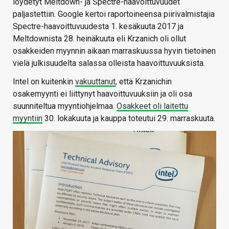
löydetyt Meltdown- ja Spectre-haavoittuvuudet
paljastettiin. Google kertoi raportoineensa piirivalmistajia
Spectre-haavoittuvuudesta 1. kesäkuuta 2017 ja
Meltdownista 28. heinäkuuta eli Krzanich oli ollut
osakkeiden myynnin aikaan marraskuussa hyvin tietoinen
vielä julkisuudelta salassa olleista haavoittuvuuksista.
Intel on kuitenkin
vakuuttanut
, että Krzanichin
osakemyynti ei liittynyt haavoittuvuuksiin ja oli osa
suunniteltua myyntiohjelmaa.
Osakkeet oli laitettu
myyntiin
30. lokakuuta ja kauppa toteutui 29. marraskuuta.