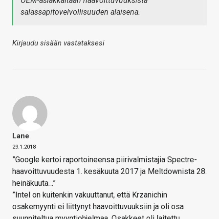
OEM-asiakkaitaan haavoittuvuuksista
salassapitovelvollisuuden alaisena.
Kirjaudu sisään vastataksesi
Lane
29.1.2018
”Google kertoi raportoineensa piirivalmistajia Spectre-
haavoittuvuudesta 1. kesäkuuta 2017 ja Meltdownista 28.
heinäkuuta…”
”Intel on kuitenkin vakuuttanut, että Krzanichin
osakemyynti ei liittynyt haavoittuvuuksiin ja oli osa
suunniteltua myyntiohjelmaa. Osakkeet oli laitettu