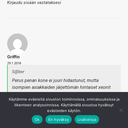
Kirjaudu sisään vastataksesi
Griffin
29.1.2018
S@ber
Perus penan kone ei juuri hidastunut, mutta
isompien asiakkaiden järjettömän hintaiset xeonit
jne…
Käytämme evästeitä sivuston toiminnoissa, ominaisuuksissa ja
Silti viimeisin tulosjulkistus oli niin suuri positiivinen
liikenteen analysoinnissa. Käyttämällä sivustoa hyväksyt
yllätys, että kurssi nousee. Todennäköisesti Intelin
evästeiden käytön.
oseka olisi aivan taivaissa, jos tälläistä
Ok
En hyväksy
Lisätietoja
haavoittuvuutta ei ole löydetty.