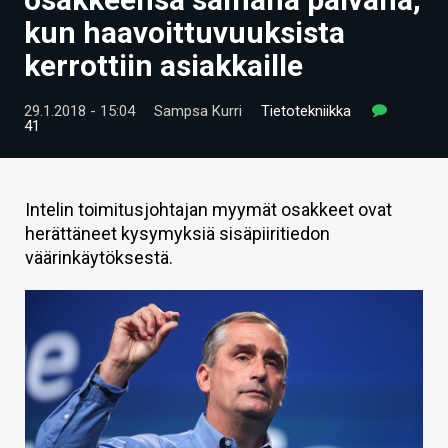
ARTIKKELIT
kun haavoittuvuuksista
kerrottiin asiakkaille
VIDEOT
TECHBBS
29.1.2018 - 15:04
Sampsa Kurri
Tietotekniikka
41
TIETOA
HINTA.FI
Intelin toimitusjohtajan myymät osakkeet ovat
herättäneet kysymyksiä sisäpiiritiedon
KAUPPA
väärinkäytöksestä.
VAIHDA TEEMA
HAKU