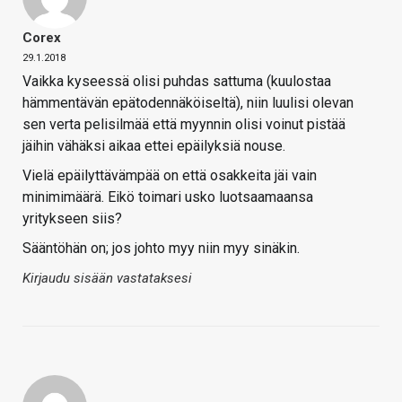
Corex
29.1.2018
Vaikka kyseessä olisi puhdas sattuma (kuulostaa
hämmentävän epätodennäköiseltä), niin luulisi olevan
sen verta pelisilmää että myynnin olisi voinut pistää
jäihin vähäksi aikaa ettei epäilyksiä nouse.
Vielä epäilyttävämpää on että osakkeita jäi vain
minimimäärä. Eikö toimari usko luotsaamaansa
yritykseen siis?
Sääntöhän on; jos johto myy niin myy sinäkin.
Kirjaudu sisään vastataksesi