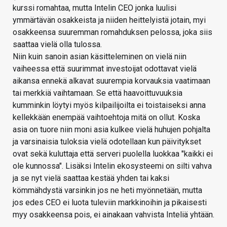
kurssi romahtaa, mutta Intelin CEO jonka luulisi
ymmärtävän osakkeista ja niiden heittelyistä jotain, myi
osakkeensa suuremman romahduksen pelossa, joka siis
saattaa vielä olla tulossa.
Niin kuin sanoin asian käsitteleminen on vielä niin
vaiheessa että suurimmat investoijat odottavat vielä
aikansa ennekä alkavat suurempia korvauksia vaatimaan
tai merkkiä vaihtamaan. Se että haavoittuvuuksia
kumminkin löytyi myös kilpailijoilta ei toistaiseksi anna
kellekkään enempää vaihtoehtoja mitä on ollut. Koska
asia on tuore niin moni asia kulkee vielä huhujen pohjalta
ja varsinaisia tuloksia vielä odotellaan kun päivitykset
ovat sekä kuluttaja että serveri puolella luokkaa "kaikki ei
ole kunnossa". Lisäksi Intelin ekosysteemi on silti vahva
ja se nyt vielä saattaa kestää yhden tai kaksi
kömmähdystä varsinkin jos ne heti myönnetään, mutta
jos edes CEO ei luota tuleviin markkinoihin ja pikaisesti
myy osakkeensa pois, ei ainakaan vahvista Inteliä yhtään.