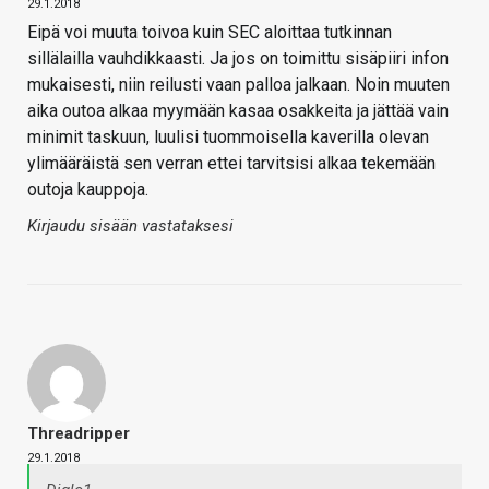
29.1.2018
Eipä voi muuta toivoa kuin SEC aloittaa tutkinnan
sillälailla vauhdikkaasti. Ja jos on toimittu sisäpiiri infon
mukaisesti, niin reilusti vaan palloa jalkaan. Noin muuten
aika outoa alkaa myymään kasaa osakkeita ja jättää vain
minimit taskuun, luulisi tuommoisella kaverilla olevan
ylimääräistä sen verran ettei tarvitsisi alkaa tekemään
outoja kauppoja.
Kirjaudu sisään vastataksesi
Threadripper
29.1.2018