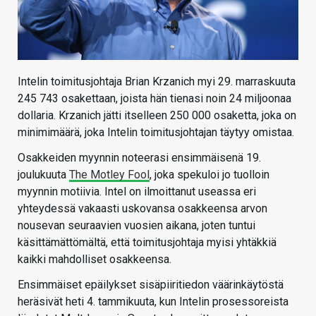
Intelin toimitusjohtaja Brian Krzanich myi 29. marraskuuta
245 743 osakettaan, joista hän tienasi noin 24 miljoonaa
dollaria. Krzanich jätti itselleen 250 000 osaketta, joka on
minimimäärä, joka Intelin toimitusjohtajan täytyy omistaa.
Osakkeiden myynnin noteerasi ensimmäisenä 19.
joulukuuta
The Motley Fool
, joka spekuloi jo tuolloin
myynnin motiivia. Intel on ilmoittanut useassa eri
yhteydessä vakaasti uskovansa osakkeensa arvon
nousevan seuraavien vuosien aikana, joten tuntui
käsittämättömältä, että toimitusjohtaja myisi yhtäkkiä
kaikki mahdolliset osakkeensa.
Ensimmäiset epäilykset sisäpiiritiedon väärinkäytöstä
heräsivät heti 4. tammikuuta, kun Intelin prosessoreista