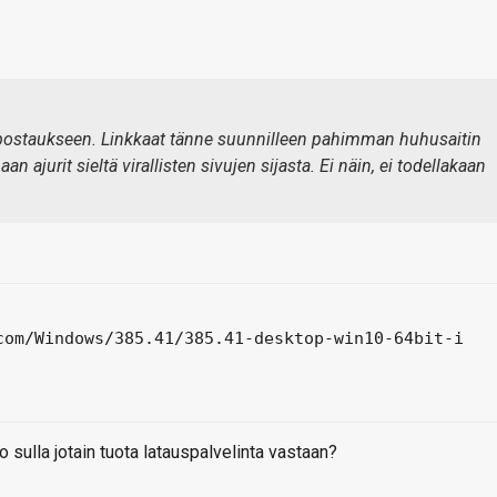
a postaukseen. Linkkaat tänne suunnilleen pahimman huhusaitin
an ajurit sieltä virallisten sivujen sijasta. Ei näin, ei todellakaan
com/Windows/385.41/385.41-desktop-win10-64bit-i
o sulla jotain tuota latauspalvelinta vastaan?