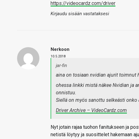
https://videocardz.com/driver
Kirjaudu sisään vastataksesi
Nerkoon
10.5.2018
jar-fin
aina on tosiaan nvidian ajurit toimnut
ohessa linkki mistä näkee Nvidian ja 
onnistuu.
Siellä on myös sanottu selkeästi onko aju
Driver Archive – VideoCardz.com
Nyt jotain rajaa tuohon fanitukseen ja p
netistä löytyy ja suosittelet hakemaan ajuri