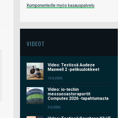
Komponenteille myös kasauspalvelu
VIDEOT
Video: Testissä Audeze
Maxwell 2 -pelikuulokkeet
15.6.2026
Video: io-techin
messuosastoraportit
Computex 2026 -tapahtumasta
3.6.2026