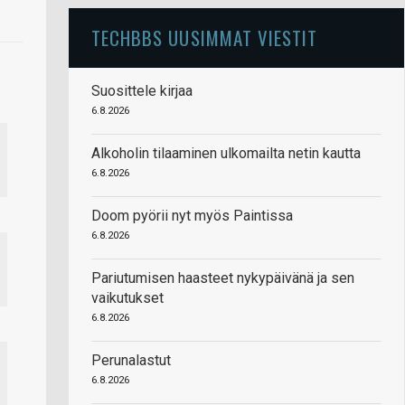
TECHBBS UUSIMMAT VIESTIT
Suosittele kirjaa
6.8.2026
Alkoholin tilaaminen ulkomailta netin kautta
6.8.2026
Doom pyörii nyt myös Paintissa
6.8.2026
Pariutumisen haasteet nykypäivänä ja sen
vaikutukset
6.8.2026
Perunalastut
6.8.2026