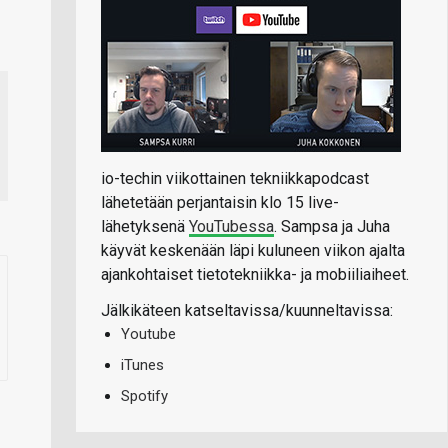
io-techin viikottainen tekniikkapodcast
lähetetään perjantaisin klo 15 live-
lähetyksenä
YouTubessa
. Sampsa ja Juha
käyvät keskenään läpi kuluneen viikon ajalta
ajankohtaiset tietotekniikka- ja mobiiliaiheet.
Jälkikäteen katseltavissa/kuunneltavissa:
Youtube
iTunes
Spotify