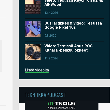
Video: Testissä Keychron K2 HE
All-Wood
13.4.2026
Uusi artikkeli & video: Testissä
Google Pixel 10a
9.3.2026
Video: Testissä Asus ROG
Kithara -pelikuulokkeet
11.2.2026
Lisää videoita
TEKNIIKKAPODCAST