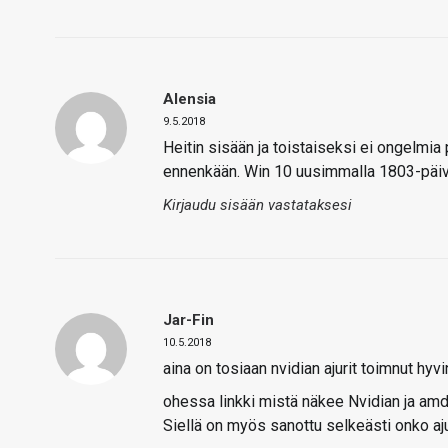
Alensia
9.5.2018
Heitin sisään ja toistaiseksi ei ongelmia 
ennenkään. Win 10 uusimmalla 1803-päiv
Kirjaudu sisään vastataksesi
Jar-Fin
10.5.2018
aina on tosiaan nvidian ajurit toimnut hy
ohessa linkki mistä näkee Nvidian ja amd
Siellä on myös sanottu selkeästi onko ajuri