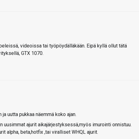
peleissä, videoissa tai työpöydälläkään. Eipä kyllä ollut tätä
ityksellä, GTX 1070.
vin ja uutta pukkaa näemmä koko ajan.
n uusimmat ajurit aikajärjestyksessä,myös imurointi onnistuu.
t alpha, beta,hotfix ,tai viralliset WHQL ajurit.