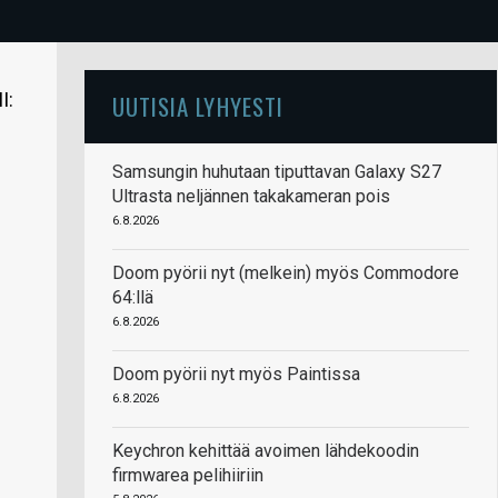
I:
UUTISIA LYHYESTI
Samsungin huhutaan tiputtavan Galaxy S27
Ultrasta neljännen takakameran pois
6.8.2026
Doom pyörii nyt (melkein) myös Commodore
64:llä
6.8.2026
Doom pyörii nyt myös Paintissa
6.8.2026
Keychron kehittää avoimen lähdekoodin
firmwarea pelihiiriin