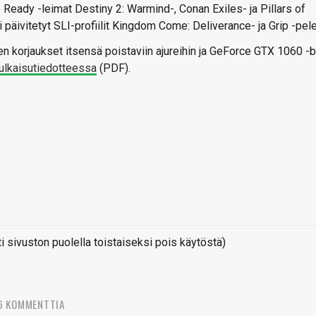
Ready -leimat Destiny 2: Warmind-, Conan Exiles- ja Pillars of
i päivitetyt SLI-profiilit Kingdom Come: Deliverance- ja Grip -pelei
iden korjaukset itsensä poistaviin ajureihin ja GeForce GTX 1060 -
julkaisutiedotteessa
(PDF).
sivuston puolella toistaiseksi pois käytöstä)
6 KOMMENTTIA