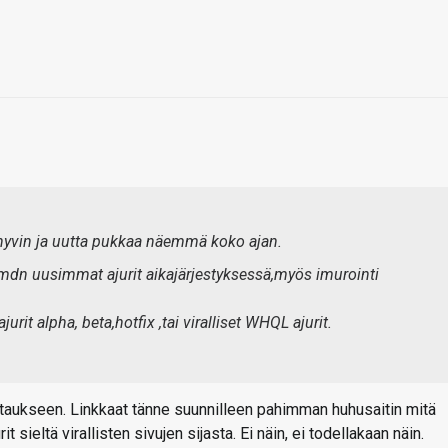
 hyvin ja uutta pukkaa näemmä koko ajan.
amdn uusimmat ajurit aikajärjestyksessä,myös imurointi
rit alpha, beta,hotfix ,tai viralliset WHQL ajurit.
ostaukseen. Linkkaat tänne suunnilleen pahimman huhusaitin mitä
t sieltä virallisten sivujen sijasta. Ei näin, ei todellakaan näin.