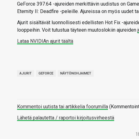
GeForce 397.64 -ajureiden merkittävin uudistus on Game 
Eternity II: Deadfire -peleille. Ajureissa on myös uudet ta
Ajurit sisältävät luonnollisesti edellisten Hot Fix -ajure
looppeihin. Voit tutustua täyteen muutoslokiin ajureiden
Lataa NVIDIAn ajurit täältä
AJURIT
GEFORCE
NÄYTÖNOHJAIMET
Kommentoi uutista tai artikkelia foorumilla
(Kommentointi 
Lähetä palautetta / raportoi kirjoitusvirheestä
1