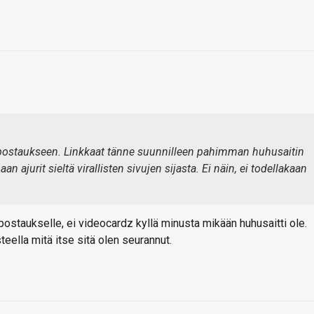
a postaukseen. Linkkaat tänne suunnilleen pahimman huhusaitin
an ajurit sieltä virallisten sivujen sijasta. Ei näin, ei todellakaan
 postaukselle, ei videocardz kyllä minusta mikään huhusaitti ole.
teella mitä itse sitä olen seurannut.