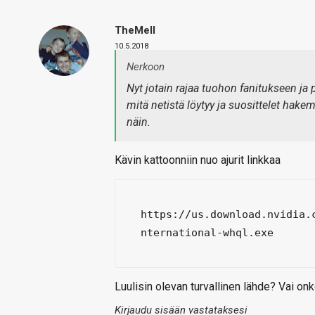
TheMeII
10.5.2018
Nerkoon
Nyt jotain rajaa tuohon fanitukseen j
mitä netistä löytyy ja suosittelet hakema
näin.
Kävin kattoonniin nuo ajurit linkkaa
https://us.download.nvidia.
nternational-whql.exe
Luulisin olevan turvallinen lähde? Vai onk
Kirjaudu sisään vastataksesi