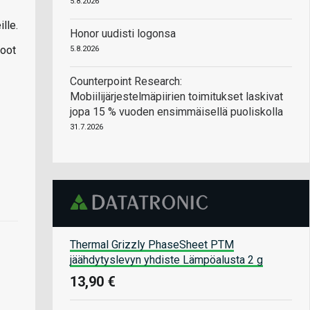
5.8.2026
lle.
Honor uudisti logonsa
boot
5.8.2026
Counterpoint Research:
Mobiilijärjestelmäpiirien toimitukset laskivat
jopa 15 % vuoden ensimmäisellä puoliskolla
31.7.2026
Thermal Grizzly PhaseSheet PTM
jäähdytyslevyn yhdiste Lämpöalusta 2 g
13,90 €