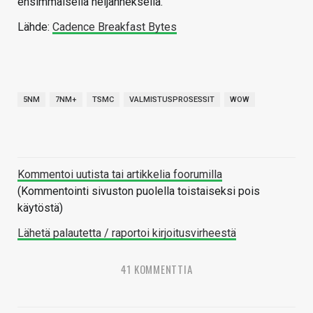
ensimmäisellä neljänneksellä.
Lähde:
Cadence Breakfast Bytes
5NM
7NM+
TSMC
VALMISTUSPROSESSIT
WOW
Kommentoi uutista tai artikkelia foorumilla
(Kommentointi sivuston puolella toistaiseksi pois
käytöstä)
Lähetä palautetta / raportoi kirjoitusvirheestä
41 KOMMENTTIA