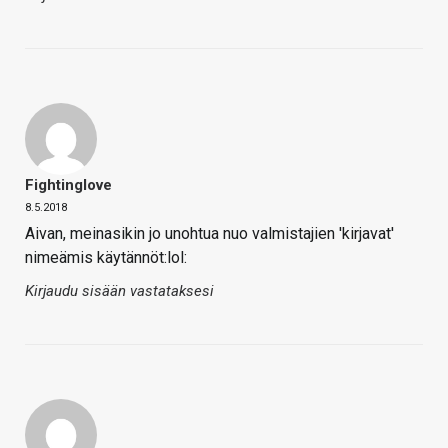
Fightinglove
8.5.2018
Aivan, meinasikin jo unohtua nuo valmistajien 'kirjavat'
nimeämis käytännöt:lol:
Kirjaudu sisään vastataksesi