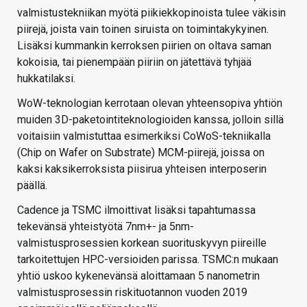
valmistustekniikan myötä piikiekkopinoista tulee väkisin
piirejä, joista vain toinen siruista on toimintakykyinen.
Lisäksi kummankin kerroksen piirien on oltava saman
kokoisia, tai pienempään piiriin on jätettävä tyhjää
hukkatilaksi.
WoW-teknologian kerrotaan olevan yhteensopiva yhtiön
muiden 3D-paketointiteknologioiden kanssa, jolloin sillä
voitaisiin valmistuttaa esimerkiksi CoWoS-tekniikalla
(Chip on Wafer on Substrate) MCM-piirejä, joissa on
kaksi kaksikerroksista piisirua yhteisen interposerin
päällä.
Cadence ja TSMC ilmoittivat lisäksi tapahtumassa
tekevänsä yhteistyötä 7nm+- ja 5nm-
valmistusprosessien korkean suorituskyvyn piireille
tarkoitettujen HPC-versioiden parissa. TSMC:n mukaan
yhtiö uskoo kykenevänsä aloittamaan 5 nanometrin
valmistusprosessin riskituotannon vuoden 2019