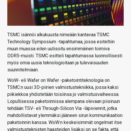
TSMC isännöi alkukuusta nimeään kantavaa TSMC
Technology Symposium -tapahtumaa, jossa esiteltiin
muun muassa eilen uutisoitu ensimmäinen toimiva
DDR5-muisti. TSMC esitteli tapahtumassa luonnollisesti
myös omia uusia teknologioitaan ja tulevaisuuden
suunnitelmiaan.
WoW- eli Wafer on Wafer -paketointiteknologia on
TSMC:n uusi 3D-piirien valmistustekniikka, jossa kaksi
piikiekkoa yhdistetään toisiinsa jo valmistusvaiheessa.
Lopullisessa paketoinnissa alempana olevaan piisiruun
tehdään TSV- eli Through-Silicon Via -läpiviennit, jotka
mahdollistavat ylemmäksi jääneen sirun kommunikaation
paketoinnin kanssa. WoW:n keskeisimmät ongelmat itse
valmistusteknisten haasteiden lisäksi on se fakta, että