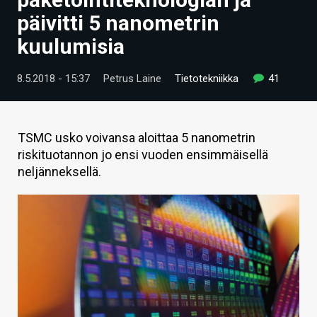
ARTIKKELIT
päivitti 5 nanometrin
kuulumisia
VIDEOT
TECHBBS
8.5.2018 - 15:37
Petrus Laine
Tietotekniikka
41
TIETOA
HINTA.FI
TSMC usko voivansa aloittaa 5 nanometrin
riskituotannon jo ensi vuoden ensimmäisellä
KAUPPA
neljänneksellä.
VAIHDA TEEMA
HAKU