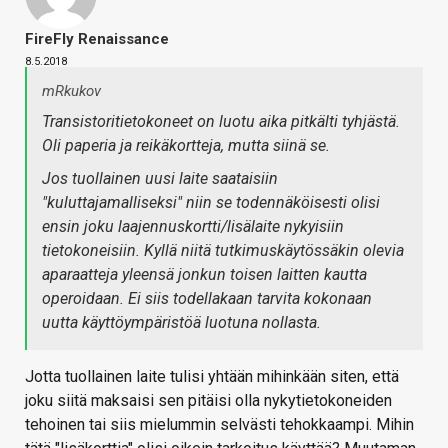
FireFly Renaissance
8.5.2018
mRkukov
Transistoritietokoneet on luotu aika pitkälti tyhjästä.
Oli paperia ja reikäkortteja, mutta siinä se.
Jos tuollainen uusi laite saataisiin
"kuluttajamalliseksi" niin se todennäköisesti olisi
ensin joku laajennuskortti/lisälaite nykyisiin
tietokoneisiin. Kyllä niitä tutkimuskäytössäkin olevia
aparaatteja yleensä jonkun toisen laitten kautta
operoidaan. Ei siis todellakaan tarvita kokonaan
uutta käyttöympäristöä luotuna nollasta.
Jotta tuollainen laite tulisi yhtään mihinkään siten, että
joku siitä maksaisi sen pitäisi olla nykytietokoneiden
tehoinen tai siis mielummin selvästi tehokkaampi. Mihin