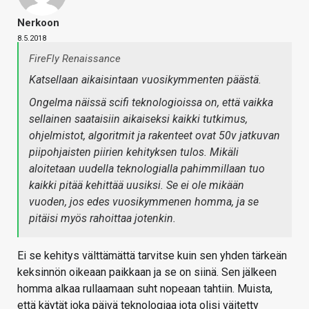
Nerkoon
8.5.2018
FireFly Renaissance
Katsellaan aikaisintaan vuosikymmenten päästä.
Ongelma näissä scifi teknologioissa on, että vaikka
sellainen saataisiin aikaiseksi kaikki tutkimus,
ohjelmistot, algoritmit ja rakenteet ovat 50v jatkuvan
piipohjaisten piirien kehityksen tulos. Mikäli
aloitetaan uudella teknologialla pahimmillaan tuo
kaikki pitää kehittää uusiksi. Se ei ole mikään
vuoden, jos edes vuosikymmenen homma, ja se
pitäisi myös rahoittaa jotenkin.
Ei se kehitys välttämättä tarvitse kuin sen yhden tärkeän
keksinnön oikeaan paikkaan ja se on siinä. Sen jälkeen
homma alkaa rullaamaan suht nopeaan tahtiin. Muista,
että käytät joka päivä teknologiaa jota olisi väitetty