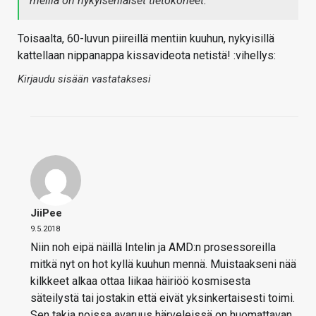
meillä on nykyisenlaiset tietokoneet.
Toisaalta, 60-luvun piireillä mentiin kuuhun, nykyisillä
kattellaan nippanappa kissavideota netistä! :vihellys:
Kirjaudu sisään vastataksesi
JiiPee
9.5.2018
Niin noh eipä näillä Intelin ja AMD:n prosessoreilla
mitkä nyt on hot kyllä kuuhun mennä. Muistaakseni nää
kilkkeet alkaa ottaa liikaa häiriöö kosmisesta
säteilystä tai jostakin että eivät yksinkertaisesti toimi.
Sen takia noissa avaruus härveleissä on huomattavan