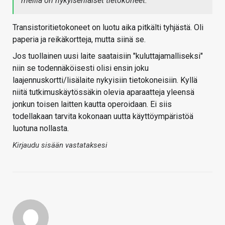
meillä on nykyisenlaiset tietokoneet.
Transistoritietokoneet on luotu aika pitkälti tyhjästä. Oli
paperia ja reikäkortteja, mutta siinä se.
Jos tuollainen uusi laite saataisiin "kuluttajamalliseksi"
niin se todennäköisesti olisi ensin joku
laajennuskortti/lisälaite nykyisiin tietokoneisiin. Kyllä
niitä tutkimuskäytössäkin olevia aparaatteja yleensä
jonkun toisen laitten kautta operoidaan. Ei siis
todellakaan tarvita kokonaan uutta käyttöympäristöä
luotuna nollasta.
Kirjaudu sisään vastataksesi