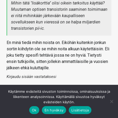
Mihin tätä "lisäkorttia" olisi oikein tarkoitus käyttää?
Muutaman optisen transistorin saaminen toimimaan
ei riitä mihinkään järkevään kaupalliseen
sovellukseen kun vieressä on se halpa miljardien
transistorien pii-ic.
En minä tiedä mihin noista on. Eiköhän kuitenkin jonkun
sortin kiihdytin ole se mihin noita alkuun käytettäisiin. Eli
joku tietty spesifi tehtävä jossa ne on hyviä. Tietysti
ensin tutkijoille, sitten jollekin ammattilaisille ja vuosien
jälkeen ehkä kuluttajille.
Kirjaudu sisään vastataksesi
Käytämme evästeitä sivuston toiminnoissa, ominaisuuksissa ja
liikenteen analysoinnissa. Käyttämällä sivustoa hyväksyt
evästeiden käytön.
Ok
En hyväksy
Lisätietoja