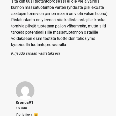
sitä kun uusi tuotantoprosessi ei ole vielä valmis
kunnon massatuotantoa varten (yhdestä piikiekosta
saatujen toimivien piirien määrä on vielä vähän huono).
Riskituotanto on yleensä siis kallista ostajille, koska
tomivia piirejä tuotetaan paljon vähemmän, mutta silti
tärkeää potentiaalisille massatuotannon ostajille
voidakseen esim testata tuotteiden tehoa yms
kyseisellä tuotantoprosessilla.
Kirjaudu sisään vastataksesi
Kronos91
8.5.2018
Ok, kiitos