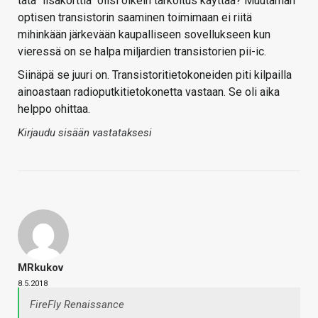
tätä "lisäkorttia" olisi oikein tarkoitus käyttää? Muutaman
optisen transistorin saaminen toimimaan ei riitä
mihinkään järkevään kaupalliseen sovellukseen kun
vieressä on se halpa miljardien transistorien pii-ic.
Siinäpä se juuri on. Transistoritietokoneiden piti kilpailla
ainoastaan radioputkitietokonetta vastaan. Se oli aika
helppo ohittaa.
Kirjaudu sisään vastataksesi
MRkukov
8.5.2018
FireFly Renaissance