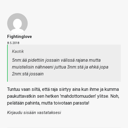
Fightinglove
8.5.2018
Kaotik
5nm:ää pidettiin jossain välissä rajana mutta
muistelisin nähneeni juttua 3nm:stä ja ehkä jopa
2nm:stä jossain
Tuntuu vaan siltä, että raja siirtyy aina kun ihme ja kumma
paukuttavatkin sen hetken 'mahdottomuuden' ylitse. Noh,
pelätään pahinta, mutta toivotaan parasta!
Kirjaudu sisään vastataksesi