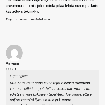
Tekniikka ei ole ongelma,vaan että tranistorit tarvitsee
useamman atomin, joten niistä pitää tehdä surempia kuin
käytettävä tekniikka.
Kirjaudu sisään vastataksesi
Vermon
8.5.2018
Fightinglove
Uuh 5nm, millonhan alkaa rajat oikeasti tulemaan
vastaan, sillä kun pelotellaan kokoajan, mutta silti
edistystä vain kokoajan tapahtuu. Toivotaan, että ei
paljon vastoinkäymisiä tule ja kunnon