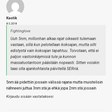
Kaotik
8.5.2018
Fightinglove
Uuh 5nm, millonhan alkaa rajat oikeasti tulemaan
vastaan, sillä kun pelotellaan kokoajan, mutta silti
edistystä vain kokoajan tapahtuu. Toivotaan, että ei
paljon vastoinkäymisiä tule ja kunnon
massatuotantoon päästään nopeasti. Sitten voiskin
taas olla ajankohtaista päivitellä SERriä.
5nm:ää pidettiin jossain välissä rajana mutta muistelisin
nähneeni juttua 3nm:stä ja ehkä jopa 2nm:stä jossain
Kirjaudu sisään vastataksesi