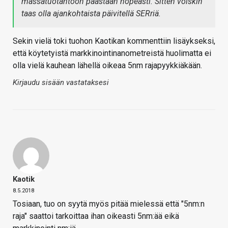
massatuotantoon päästään nopeasti. Sitten voiskin
taas olla ajankohtaista päivitellä SERriä.
Sekin vielä toki tuohon Kaotikan kommenttiin lisäykseksi,
että köytetyistä markkinointinanometreistä huolimatta ei
olla vielä kauhean lähellä oikeaa 5nm rajapyykkiäkään.
Kirjaudu sisään vastataksesi
Kaotik
8.5.2018
Tosiaan, tuo on syytä myös pitää mielessä että "5nm:n
raja" saattoi tarkoittaa ihan oikeasti 5nm:ää eikä