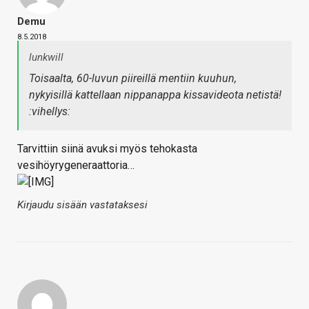
Demu
8.5.2018
lunkwill
Toisaalta, 60-luvun piireillä mentiin kuuhun,
nykyisillä kattellaan nippanappa kissavideota netistä!
:vihellys:
Tarvittiin siinä avuksi myös tehokasta
vesihöyrygeneraattoria…
Kirjaudu sisään vastataksesi