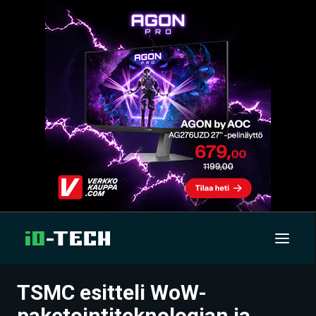
TSMC esitteli WoW-
UUTISET
paketointiteknologian ja