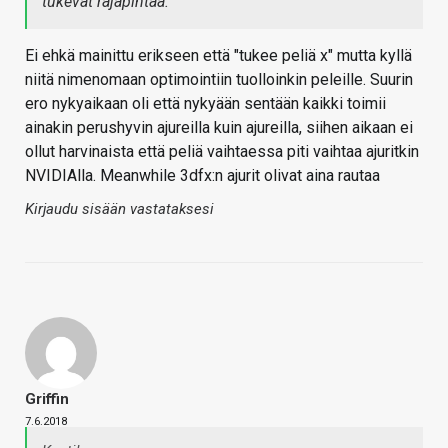
tukevat rajapintaa.
Ei ehkä mainittu erikseen että "tukee peliä x" mutta kyllä
niitä nimenomaan optimointiin tuolloinkin peleille. Suurin
ero nykyaikaan oli että nykyään sentään kaikki toimii
ainakin perushyvin ajureilla kuin ajureilla, siihen aikaan ei
ollut harvinaista että peliä vaihtaessa piti vaihtaa ajuritkin
NVIDIAlla. Meanwhile 3dfx:n ajurit olivat aina rautaa
Kirjaudu sisään vastataksesi
Griffin
7.6.2018