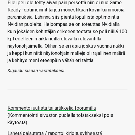
Ellei peli ole tehty aivan päin persettä niin ei nuo Game
Ready -optimoinnit tarjoa monestikaan kovin kummoisia
parannuksia. Lähinnä siis pientä lopullista optimointia
Nvidian puolelta. Helpompaa se on toteuttaa Nvidialla
kuin jokaisen kehittäjän erikseen testata se peli niillä 100
kpl edelleen markkinoilla olevalla relevantilla
näytönohjaimella. Olihan se eri asia joskus vuonna nakki
ja keppi kun niitä näytönohjain malleja oli rajallinen määrä
ja kehitys meni eteenpäin vähän eri tahtia.
Kirjaudu sisään vastataksesi
Kommentoi uutista tai artikkelia foorumilla
(Kommentointi sivuston puolella toistakseksi pois
käytöstä)
Lähetä palautetta / raportoi kirjoitusvirheestä