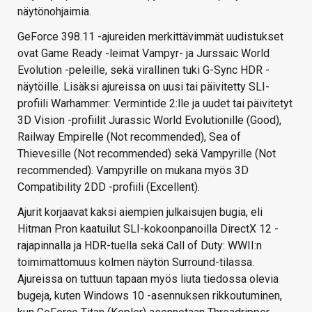
näytönohjaimia.
GeForce 398.11 -ajureiden merkittävimmät uudistukset
ovat Game Ready -leimat Vampyr- ja Jurssaic World
Evolution -peleille, sekä virallinen tuki G-Sync HDR -
näytöille. Lisäksi ajureissa on uusi tai päivitetty SLI-
profiili Warhammer: Vermintide 2:lle ja uudet tai päivitetyt
3D Vision -profiilit Jurassic World Evolutionille (Good),
Railway Empirelle (Not recommended), Sea of
Thievesille (Not recommended) sekä Vampyrille (Not
recommended). Vampyrille on mukana myös 3D
Compatibility 2DD -profiili (Excellent).
Ajurit korjaavat kaksi aiempien julkaisujen bugia, eli
Hitman Pron kaatuilut SLI-kokoonpanoilla DirectX 12 -
rajapinnalla ja HDR-tuella sekä Call of Duty: WWII:n
toimimattomuus kolmen näytön Surround-tilassa.
Ajureissa on tuttuun tapaan myös liuta tiedossa olevia
bugeja, kuten Windows 10 -asennuksen rikkoutuminen,