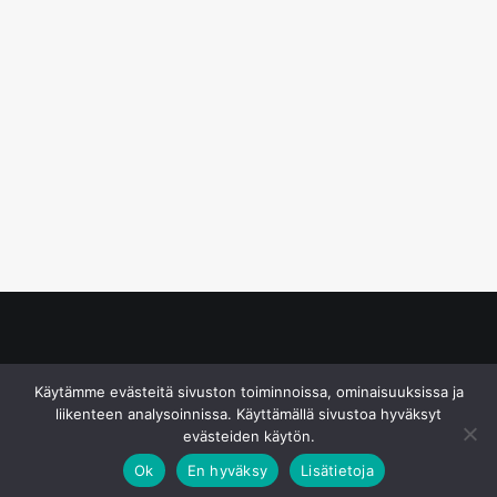
© S&J Media Oy
Käytämme evästeitä sivuston toiminnoissa, ominaisuuksissa ja
liikenteen analysoinnissa. Käyttämällä sivustoa hyväksyt
evästeiden käytön.
Ok
En hyväksy
Lisätietoja