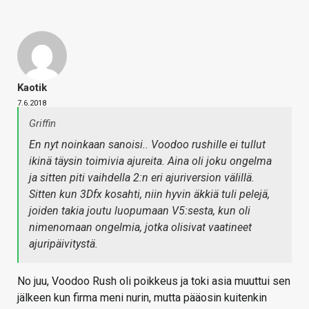
Kaotik
7.6.2018
Griffin
En nyt noinkaan sanoisi.. Voodoo rushille ei tullut
ikinä täysin toimivia ajureita. Aina oli joku ongelma
ja sitten piti vaihdella 2:n eri ajuriversion välillä.
Sitten kun 3Dfx kosahti, niin hyvin äkkiä tuli pelejä,
joiden takia joutu luopumaan V5:sesta, kun oli
nimenomaan ongelmia, jotka olisivat vaatineet
ajuripäivitystä.
No juu, Voodoo Rush oli poikkeus ja toki asia muuttui sen
jälkeen kun firma meni nurin, mutta pääosin kuitenkin