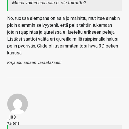
Missä vaiheessa näin ei ole toimittu?
No, tuossa alempana on asia jo mainittu, mut itse ainakin
pidin aiemmin selvyytenä, että pelit tehtiin tukemaan
jotain rajapintaa ja ajureissa ei lueteltu erikseen pelejä.
Lisäksi saattoi valita eri ajureilla millä rajapinnalla halusi
pelin pyörivän. Glide oli useimmiten tosi hyvä 3D pelien
kanssa.
Kirjaudu sisään vastataksesi
_j03_
7.6.2018