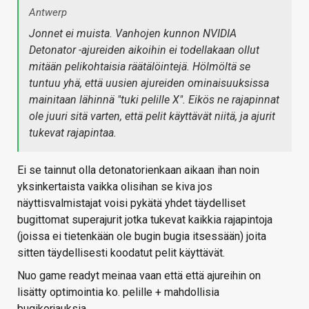
Antwerp
Jonnet ei muista. Vanhojen kunnon NVIDIA
Detonator -ajureiden aikoihin ei todellakaan ollut
mitään pelikohtaisia räätälöintejä. Hölmöltä se
tuntuu yhä, että uusien ajureiden ominaisuuksissa
mainitaan lähinnä "tuki pelille X". Eikös ne rajapinnat
ole juuri sitä varten, että pelit käyttävät niitä, ja ajurit
tukevat rajapintaa.
Ei se tainnut olla detonatorienkaan aikaan ihan noin
yksinkertaista vaikka olisihan se kiva jos
näyttisvalmistajat voisi pykätä yhdet täydelliset
bugittomat superajurit jotka tukevat kaikkia rajapintoja
(joissa ei tietenkään ole bugin bugia itsessään) joita
sitten täydellisesti koodatut pelit käyttävät.
Nuo game readyt meinaa vaan että että ajureihin on
lisätty optimointia ko. pelille + mahdollisia
bugikorjauksia.