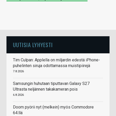
UUTISIA LYHYESTI
Tim Culpan: Applella on miljardin edestä iPhone-
puhelinten siruja odottamassa muistipiirejä
7.8.2026
Samsungin huhutaan tiputtavan Galaxy S27
Ultrasta neljännen takakameran pois
6.8.2026
Doom pyörii nyt (melkein) myös Commodore
64:llä