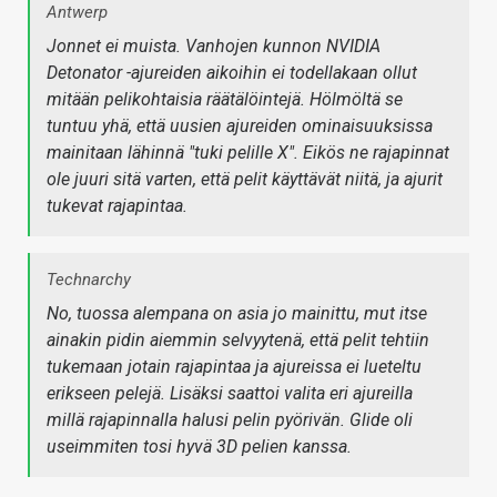
Antwerp
Jonnet ei muista. Vanhojen kunnon NVIDIA
Detonator -ajureiden aikoihin ei todellakaan ollut
mitään pelikohtaisia räätälöintejä. Hölmöltä se
tuntuu yhä, että uusien ajureiden ominaisuuksissa
mainitaan lähinnä "tuki pelille X". Eikös ne rajapinnat
ole juuri sitä varten, että pelit käyttävät niitä, ja ajurit
tukevat rajapintaa.
Technarchy
No, tuossa alempana on asia jo mainittu, mut itse
ainakin pidin aiemmin selvyytenä, että pelit tehtiin
tukemaan jotain rajapintaa ja ajureissa ei lueteltu
erikseen pelejä. Lisäksi saattoi valita eri ajureilla
millä rajapinnalla halusi pelin pyörivän. Glide oli
useimmiten tosi hyvä 3D pelien kanssa.