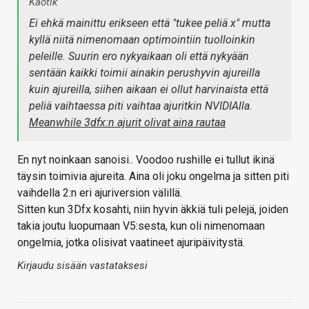
Kaotik
Ei ehkä mainittu erikseen että "tukee peliä x" mutta
kyllä niitä nimenomaan optimointiin tuolloinkin
peleille. Suurin ero nykyaikaan oli että nykyään
sentään kaikki toimii ainakin perushyvin ajureilla
kuin ajureilla, siihen aikaan ei ollut harvinaista että
peliä vaihtaessa piti vaihtaa ajuritkin NVIDIAlla.
Meanwhile 3dfx:n ajurit olivat aina rautaa
En nyt noinkaan sanoisi.. Voodoo rushille ei tullut ikinä
täysin toimivia ajureita. Aina oli joku ongelma ja sitten piti
vaihdella 2:n eri ajuriversion välillä.
Sitten kun 3Dfx kosahti, niin hyvin äkkiä tuli pelejä, joiden
takia joutu luopumaan V5:sesta, kun oli nimenomaan
ongelmia, jotka olisivat vaatineet ajuripäivitystä.
Kirjaudu sisään vastataksesi