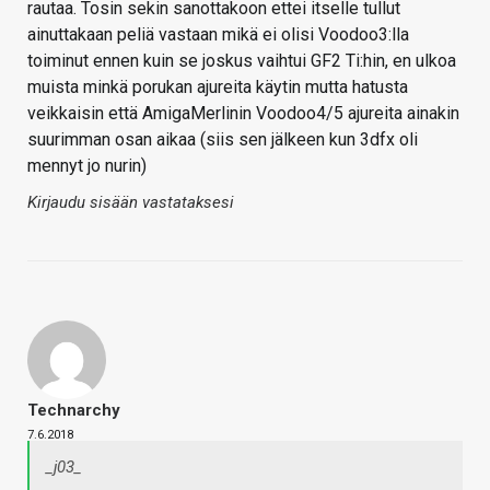
rautaa. Tosin sekin sanottakoon ettei itselle tullut
ainuttakaan peliä vastaan mikä ei olisi Voodoo3:lla
toiminut ennen kuin se joskus vaihtui GF2 Ti:hin, en ulkoa
muista minkä porukan ajureita käytin mutta hatusta
veikkaisin että AmigaMerlinin Voodoo4/5 ajureita ainakin
suurimman osan aikaa (siis sen jälkeen kun 3dfx oli
mennyt jo nurin)
Kirjaudu sisään vastataksesi
Technarchy
7.6.2018
_j03_