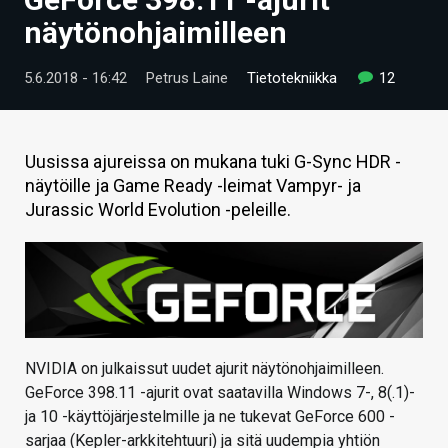
ARTIKKELIT
näytönohjaimilleen
VIDEOT
5.6.2018 - 16:42
Petrus Laine
Tietotekniikka
12
TECHBBS
TIETOA
Uusissa ajureissa on mukana tuki G-Sync HDR -
näytöille ja Game Ready -leimat Vampyr- ja
HINTA.FI
Jurassic World Evolution -peleille.
KAUPPA
VAIHDA TEEMA
NVIDIA on julkaissut uudet ajurit näytönohjaimilleen.
HAKU
GeForce 398.11 -ajurit ovat saatavilla Windows 7-, 8(.1)-
ja 10 -käyttöjärjestelmille ja ne tukevat GeForce 600 -
sarjaa (Kepler-arkkitehtuuri) ja sitä uudempia yhtiön