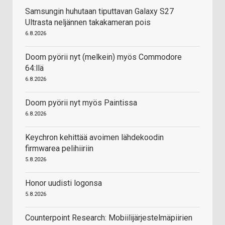
Samsungin huhutaan tiputtavan Galaxy S27
Ultrasta neljännen takakameran pois
6.8.2026
Doom pyörii nyt (melkein) myös Commodore
64:llä
6.8.2026
Doom pyörii nyt myös Paintissa
6.8.2026
Keychron kehittää avoimen lähdekoodin
firmwarea pelihiiriin
5.8.2026
Honor uudisti logonsa
5.8.2026
Counterpoint Research: Mobiilijärjestelmäpiirien