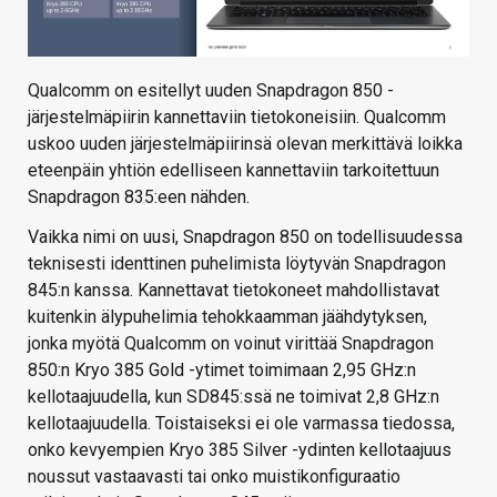
Qualcomm on esitellyt uuden Snapdragon 850 -
järjestelmäpiirin kannettaviin tietokoneisiin. Qualcomm
uskoo uuden järjestelmäpiirinsä olevan merkittävä loikka
eteenpäin yhtiön edelliseen kannettaviin tarkoitettuun
Snapdragon 835:een nähden.
Vaikka nimi on uusi, Snapdragon 850 on todellisuudessa
teknisesti identtinen puhelimista löytyvän Snapdragon
845:n kanssa. Kannettavat tietokoneet mahdollistavat
kuitenkin älypuhelimia tehokkaamman jäähdytyksen,
jonka myötä Qualcomm on voinut virittää Snapdragon
850:n Kryo 385 Gold -ytimet toimimaan 2,95 GHz:n
kellotaajuudella, kun SD845:ssä ne toimivat 2,8 GHz:n
kellotaajuudella. Toistaiseksi ei ole varmassa tiedossa,
onko kevyempien Kryo 385 Silver -ydinten kellotaajuus
noussut vastaavasti tai onko muistikonfiguraatio