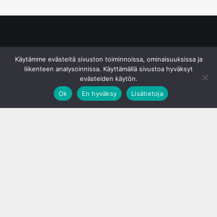
© S&J Media Oy
Käytämme evästeitä sivuston toiminnoissa, ominaisuuksissa ja
liikenteen analysoinnissa. Käyttämällä sivustoa hyväksyt
evästeiden käytön.
Ok
En hyväksy
Lisätietoja
;