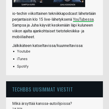
io-techin viikottainen tekniikkapodcast lähetetään
perjantaisin klo 15 live-lähetyksenä
YouTubessa
.
Sampsa ja Juha käyvät keskenään läpi kuluneen
viikon ajalta ajankohtaiset tietotekniikka- ja
mobiiliaiheet.
Jälkikäteen katseltavissa/kuunneltavissa:
Youtube
iTunes
Spotify
TECHBBS UUSIMMAT VIESTIT
Mikä ärsyttää kanssa-autoilijoissa?
7.8.2026