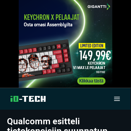
Qualcomm esitteli
UUTISET
tietokoneisiin suunnatun