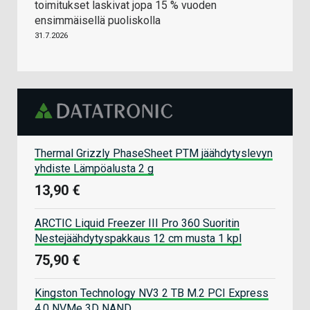
toimitukset laskivat jopa 15 % vuoden
ensimmäisellä puoliskolla
31.7.2026
Thermal Grizzly PhaseSheet PTM jäähdytyslevyn
yhdiste Lämpöalusta 2 g
13,90 €
ARCTIC Liquid Freezer III Pro 360 Suoritin
Nestejäähdytyspakkaus 12 cm musta 1 kpl
75,90 €
Kingston Technology NV3 2 TB M.2 PCI Express
4.0 NVMe 3D NAND