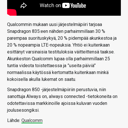
Qualcommin mukaan uusi järjestelmäpiiri tarjoaa
Snapdragon 835:een nähden parhaimmillaan 30 %
parempaa suorituskykyä, 20 % pidempää akunkestoa ja
20 % nopeampia LTE-nopeuksia. Yhtiö ei kuitenkaan
esittänyt varsinaisia testituloksia väitteittensä taakse.
Akunkeston Qualcomm lupaa olla parhaimmillaan 25
tuntia videota toistettaessa ja ”useita päiviä”
normaalissa käytössä kertomatta kuitenkaan minkä
kokoisella akulla lukemat on saatu.
Snapdragon 850 -järjestelmäpiiriin perustuvia, niin
sanottuja Always on, always connected -tietokoneita on
odotettavissa markkinoille ajoissa kuluvan vuoden
joulusesongiksi.
Lähde:
Qualcomm