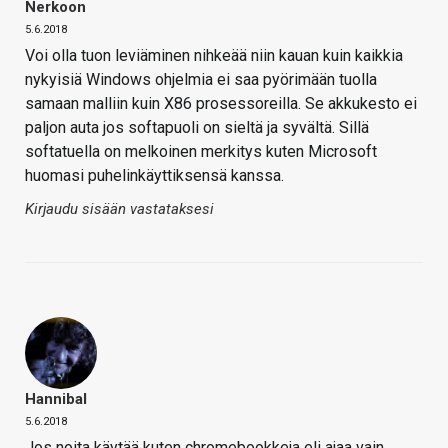
Nerkoon
5.6.2018
Voi olla tuon leviäminen nihkeää niin kauan kuin kaikkia
nykyisiä Windows ohjelmia ei saa pyörimään tuolla
samaan malliin kuin X86 prosessoreilla. Se akkukesto ei
paljon auta jos softapuoli on sieltä ja syvältä. Sillä
softatuella on melkoinen merkitys kuten Microsoft
huomasi puhelinkäyttiksensä kanssa.
Kirjaudu sisään vastataksesi
Hannibal
5.6.2018
Jos noita käytää kuten chromebookkeja eli ajaa vain