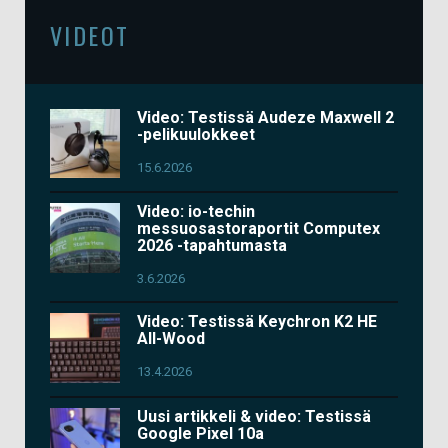
VIDEOT
Video: Testissä Audeze Maxwell 2
-pelikuulokkeet
15.6.2026
Video: io-techin
messuosastoraportit Computex
2026 -tapahtumasta
3.6.2026
Video: Testissä Keychron K2 HE
All-Wood
13.4.2026
Uusi artikkeli & video: Testissä
Google Pixel 10a