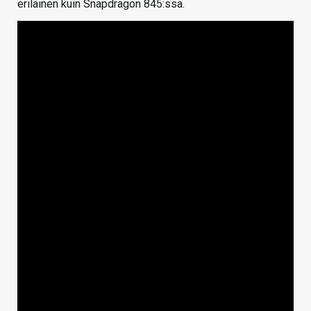
erilainen kuin Snapdragon 845:ssä.