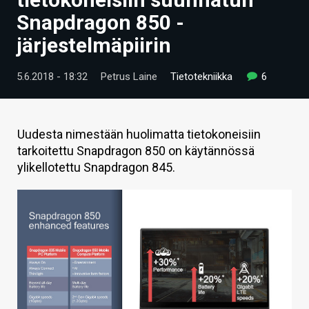
ARTIKKELIT
Snapdragon 850 -
järjestelmäpiirin
VIDEOT
TECHBBS
5.6.2018 - 18:32
Petrus Laine
Tietotekniikka
6
TIETOA
HINTA.FI
Uudesta nimestään huolimatta tietokoneisiin
tarkoitettu Snapdragon 850 on käytännössä
KAUPPA
ylikellotettu Snapdragon 845.
VAIHDA TEEMA
HAKU