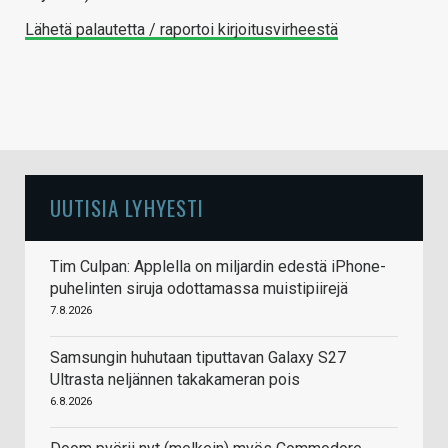
Lähetä palautetta / raportoi kirjoitusvirheestä
UUTISIA LYHYESTI
Tim Culpan: Applella on miljardin edestä iPhone-
puhelinten siruja odottamassa muistipiirejä
7.8.2026
Samsungin huhutaan tiputtavan Galaxy S27
Ultrasta neljännen takakameran pois
6.8.2026