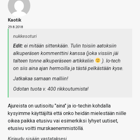
Kaotik
29.8.2018
nukkesoturi
Edit:
ei mitään sittenkään. Tulin toisiin aatoksiin
alkuperäsen kommenttini kanssa (joka vissiin jäi
talteen tonne alkuperäseen artikkeliin
). Io-tech
on siis aina ajan hermoilla ja tästä pelkästään kyse.
Jatkakaa samaan malliin!
Odotan tuota v. 400 rikkoutumista!
Ajureista on uutisoitu "aina" ja io-techin kohdalla
kysyimme käyttäjiltä että onko heidän mielestään niille
oikea paikka etusivu vai esimerkiksi lyhyet uutiset,
etusivu voitti murskaenemmistöllä.
Kirjaudu sisään vastataksesi