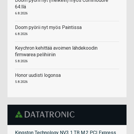
Doom pyörii nyt (melkein) myös Commodore
64:llä
6.8.2026
Doom pyörii nyt myös Paintissa
6.8.2026
Keychron kehittää avoimen lähdekoodin
firmwarea pelihiiriin
5.8.2026
Honor uudisti logonsa
5.8.2026
Kingston Technology NV3 1 TB M.2 PCI Express