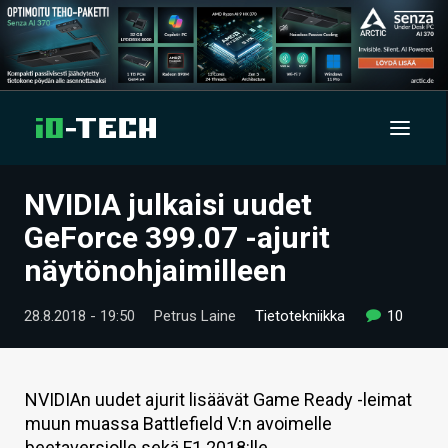
NVIDIA julkaisi uudet
UUTISET
GeForce 399.07 -ajurit
ARTIKKELIT
näytönohjaimilleen
VIDEOT
28.8.2018 - 19:50
Petrus Laine
Tietotekniikka
10
TECHBBS
TIETOA
NVIDIAn uudet ajurit lisäävät Game Ready -leimat
muun muassa Battlefield V:n avoimelle
HINTA.FI
beetaversiolle sekä F1 2018:lle.