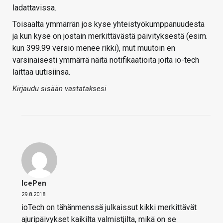
ladattavissa.
Toisaalta ymmärrän jos kyse yhteistyökumppanuudesta
ja kun kyse on jostain merkittävästä päivityksestä (esim.
kun 399.99 versio menee rikki), mut muutoin en
varsinaisesti ymmärrä näitä notifikaatioita joita io-tech
laittaa uutisiinsa.
Kirjaudu sisään vastataksesi
IcePen
29.8.2018
ioTech on tähänmenssä julkaissut kikki merkittävät
ajuripäivykset kaikilta valmistjilta, mikä on se