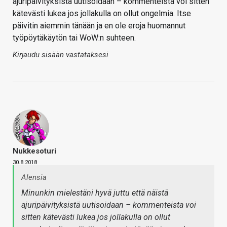
ajuripäivityksistä uutisoidaan – kommenteista voi sitten
kätevästi lukea jos jollakulla on ollut ongelmia. Itse
päivitin aiemmin tänään ja en ole eroja huomannut
työpöytäkäytön tai WoW:n suhteen.
Kirjaudu sisään vastataksesi
Nukkesoturi
30.8.2018
Alensia
Minunkin mielestäni hyvä juttu että näistä
ajuripäivityksistä uutisoidaan – kommenteista voi
sitten kätevästi lukea jos jollakulla on ollut