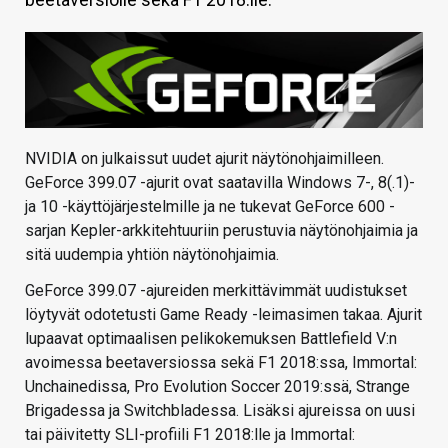
KAUPPA
VAIHDA TEEMA
NVIDIA on julkaissut uudet ajurit näytönohjaimilleen.
HAKU
GeForce 399.07 -ajurit ovat saatavilla Windows 7-, 8(.1)-
ja 10 -käyttöjärjestelmille ja ne tukevat GeForce 600 -
sarjan Kepler-arkkitehtuuriin perustuvia näytönohjaimia ja
sitä uudempia yhtiön näytönohjaimia.
GeForce 399.07 -ajureiden merkittävimmät uudistukset
löytyvät odotetusti Game Ready -leimasimen takaa. Ajurit
lupaavat optimaalisen pelikokemuksen Battlefield V:n
avoimessa beetaversiossa sekä F1 2018:ssa, Immortal:
Unchainedissa, Pro Evolution Soccer 2019:ssä, Strange
Brigadessa ja Switchbladessa. Lisäksi ajureissa on uusi
tai päivitetty SLI-profiili F1 2018:lle ja Immortal: