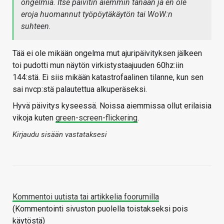
ongelmia. Itse päivitin aiemmin tänään ja en ole
eroja huomannut työpöytäkäytön tai WoW:n
suhteen.
Tää ei ole mikään ongelma mut ajuripäivityksen jälkeen
toi pudotti mun näytön virkistystaajuuden 60hz:iin
144:stä. Ei siis mikään katastrofaalinen tilanne, kun sen
sai nvcp:stä palautettua alkuperäseksi.
Hyvä päivitys kyseessä. Noissa aiemmissa ollut erilaisia
vikoja kuten
green-screen-flickering
.
Kirjaudu sisään vastataksesi
Kommentoi uutista tai artikkelia foorumilla
(Kommentointi sivuston puolella toistakseksi pois
käytöstä)