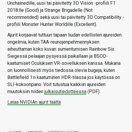
Unchainedille, uusi tai päivitetty 3D Vision -profiili F1
2018:lle (Good) ja Strange Brigadelle (Not
recommended) sekä uusi tai päivitetty 3D Compatibility -
profiili Monster Hunter Worldille (Excellent).
Ajurit korjaavat tuttuun tapaan liudan edellisten ajureiden
ongelmia, kuten TAA-reunojenpehmennyksen
aiheuttaman koko kuvan sumentumisen Rainbow Six:
Siegessä pelaajan pysyessä paikallaan ja BSOD-
kaatumiset Oculuksen VR-sovelluksen kanssa. Mukana
on luonnollisesti myös tiedossa olevia bugeja, kuten
Battlefield 1:n kaatuminen HDR-tilassa jos käytössä on
SLI-kokoonpano. Voit tutustua kaikkiin ajureiden
muutoksiin niiden
julkaisutiedotteessa
(PDF).
Lataa NVIDIAn ajurit täältä