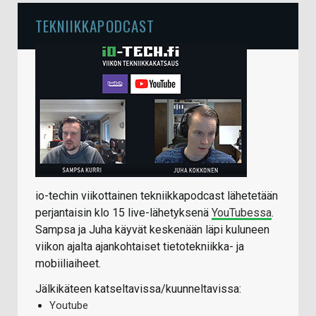
TEKNIIKKAPODCAST
io-techin viikottainen tekniikkapodcast lähetetään
perjantaisin klo 15 live-lähetyksenä
YouTubessa
.
Sampsa ja Juha käyvät keskenään läpi kuluneen
viikon ajalta ajankohtaiset tietotekniikka- ja
mobiiliaiheet.
Jälkikäteen katseltavissa/kuunneltavissa:
Youtube