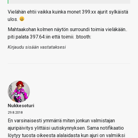
Vielähän ehtii vaikka kuinka monet 399.xx ajurit sylkäistä
ulos.
Mahtaakohan kolmen näytön surroundi toimia vieläkään..
piti palata 397.64:iin että toimii. :btooth:
Kirjaudu sisään vastataksesi
Nukkesoturi
29.8.2018
En varsinaisesti ymmärrä miten jonkun valmistajan
ajuripäivitys ylittäisi uutiskynnyksen. Sama notifikaatio
löytyy tuosta oikeesta alalaidasta kun ajuri on valmiiksi