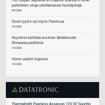
Tim Culpan: Applella on miljardin edestä iPhone-
puhelinten siruja odottamassa muistipiirejä
8.8.2026
Doom pyörii nyt myös Paintissa
6.8.2026
Keychron kehittää avoimen lähdekoodin
firmwarea pelihiiriin
5.8.2026
Honor uudisti logonsa
5.8.2026
Thermalright Peerless Assassin 120 SE Suoritin