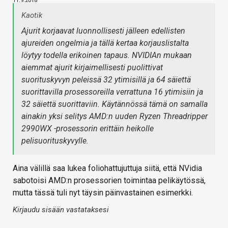
11.9.2018
Kaotik
Ajurit korjaavat luonnollisesti jälleen edellisten
ajureiden ongelmia ja tällä kertaa korjauslistalta
löytyy todella erikoinen tapaus. NVIDIAn mukaan
aiemmat ajurit kirjaimellisesti puolittivat
suorituskyvyn peleissä 32 ytimisillä ja 64 säiettä
suorittavilla prosessoreilla verrattuna 16 ytimisiin ja
32 säiettä suorittaviin. Käytännössä tämä on samalla
ainakin yksi selitys AMD:n uuden Ryzen Threadripper
2990WX -prosessorin erittäin heikolle
pelisuorituskyvylle.
Aina välillä saa lukea foliohattujuttuja siitä, että NVidia
sabotoisi AMD:n prosessorien toimintaa pelikäytössä,
mutta tässä tuli nyt täysin päinvastainen esimerkki.
Kirjaudu sisään vastataksesi