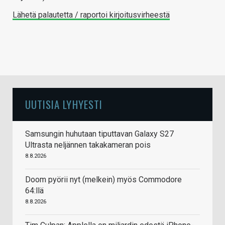
Lähetä palautetta / raportoi kirjoitusvirheestä
UUTISIA LYHYESTI
Samsungin huhutaan tiputtavan Galaxy S27
Ultrasta neljännen takakameran pois
8.8.2026
Doom pyörii nyt (melkein) myös Commodore
64:llä
8.8.2026