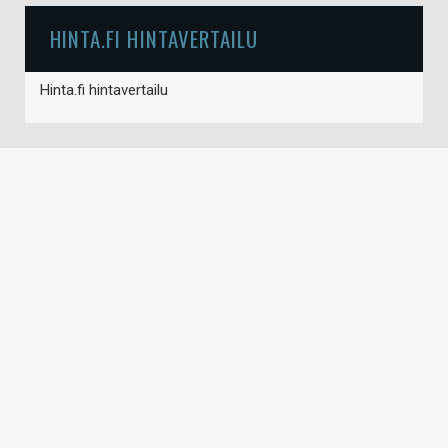
HINTA.FI HINTAVERTAILU
Hinta.fi hintavertailu