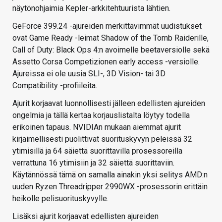
näytönohjaimia Kepler-arkkitehtuurista lähtien.
GeForce 399.24 -ajureiden merkittävimmät uudistukset
ovat Game Ready -leimat Shadow of the Tomb Raiderille,
Call of Duty: Black Ops 4:n avoimelle beetaversiolle sekä
Assetto Corsa Competizionen early access -versiolle.
Ajureissa ei ole uusia SLI-, 3D Vision- tai 3D
Compatibility -profiileita.
Ajurit korjaavat luonnollisesti jälleen edellisten ajureiden
ongelmia ja tällä kertaa korjauslistalta löytyy todella
erikoinen tapaus. NVIDIAn mukaan aiemmat ajurit
kirjaimellisesti puolittivat suorituskyvyn peleissä 32
ytimisillä ja 64 säiettä suorittavilla prosessoreilla
verrattuna 16 ytimisiin ja 32 säiettä suorittaviin.
Käytännössä tämä on samalla ainakin yksi selitys AMD:n
uuden Ryzen Threadripper 2990WX -prosessorin erittäin
heikolle pelisuorituskyvylle.
Lisäksi ajurit korjaavat edellisten ajureiden