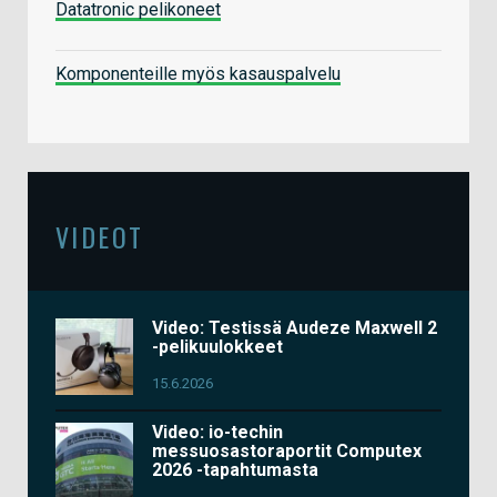
Datatronic pelikoneet
Komponenteille myös kasauspalvelu
VIDEOT
Video: Testissä Audeze Maxwell 2
-pelikuulokkeet
15.6.2026
Video: io-techin
messuosastoraportit Computex
2026 -tapahtumasta