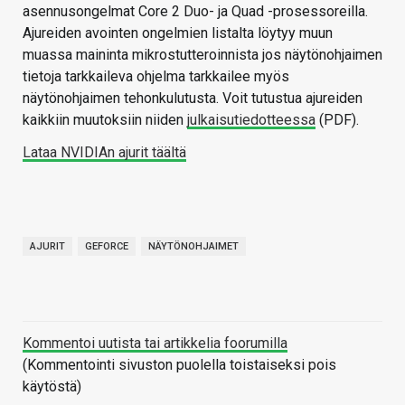
asennusongelmat Core 2 Duo- ja Quad -prosessoreilla.
Ajureiden avointen ongelmien listalta löytyy muun
muassa maininta mikrostutteroinnista jos näytönohjaimen
tietoja tarkkaileva ohjelma tarkkailee myös
näytönohjaimen tehonkulutusta. Voit tutustua ajureiden
kaikkiin muutoksiin niiden
julkaisutiedotteessa
(PDF).
Lataa NVIDIAn ajurit täältä
AJURIT
GEFORCE
NÄYTÖNOHJAIMET
Kommentoi uutista tai artikkelia foorumilla
(Kommentointi sivuston puolella toistaiseksi pois
käytöstä)