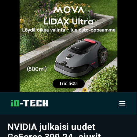
NVIDIA julkaisi uudet
UUTISET
GeForce 399.24 -ajurit