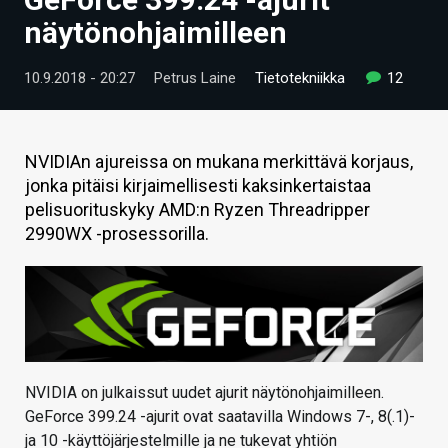
ARTIKKELIT
näytönohjaimilleen
VIDEOT
10.9.2018 - 20:27
Petrus Laine
Tietotekniikka
12
TECHBBS
TIETOA
NVIDIAn ajureissa on mukana merkittävä korjaus,
jonka pitäisi kirjaimellisesti kaksinkertaistaa
HINTA.FI
pelisuorituskyky AMD:n Ryzen Threadripper
2990WX -prosessorilla.
KAUPPA
VAIHDA TEEMA
HAKU
NVIDIA on julkaissut uudet ajurit näytönohjaimilleen.
GeForce 399.24 -ajurit ovat saatavilla Windows 7-, 8(.1)-
ja 10 -käyttöjärjestelmille ja ne tukevat yhtiön