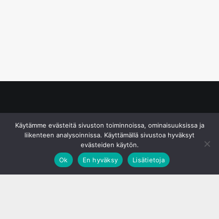
© S&J Media Oy
Käytämme evästeitä sivuston toiminnoissa, ominaisuuksissa ja
liikenteen analysoinnissa. Käyttämällä sivustoa hyväksyt
evästeiden käytön.
Ok
En hyväksy
Lisätietoja
;