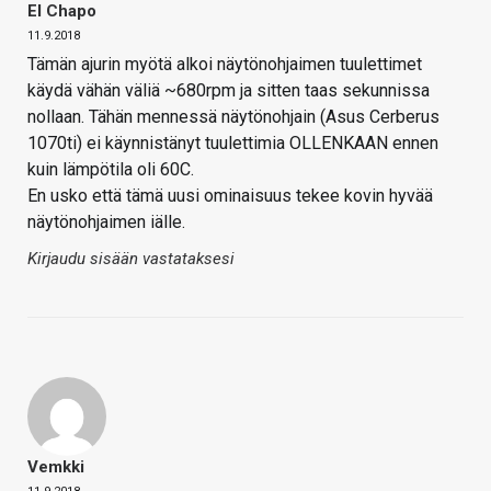
El Chapo
11.9.2018
Tämän ajurin myötä alkoi näytönohjaimen tuulettimet
käydä vähän väliä ~680rpm ja sitten taas sekunnissa
nollaan. Tähän mennessä näytönohjain (Asus Cerberus
1070ti) ei käynnistänyt tuulettimia OLLENKAAN ennen
kuin lämpötila oli 60C.
En usko että tämä uusi ominaisuus tekee kovin hyvää
näytönohjaimen iälle.
Kirjaudu sisään vastataksesi
Vemkki