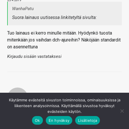
25.4.2019
WanhaPatu
Suora lainaus uutisessa linkitetyltä sivulta:
Tuo lainaus ei kerro minulle mitään. Hyödynkö tuosta
mitenkään jos vaihdan dch-ajureihin? Näköjään standardit
on asennettuna
Kirjaudu sisään vastataksesi
Käytämme evästeitä sivuston toiminnoissa, ominaisuuksissa ja
liikenteen analysoinnissa. Käyttämällä sivustoa hyväksyt
Hiikeri
evästeiden käytön.
25.4.2019
Ok
En hyväksy
Lisätietoja
Et hyödy. DCH ajurit ovat työkäyttöön optimoituja,