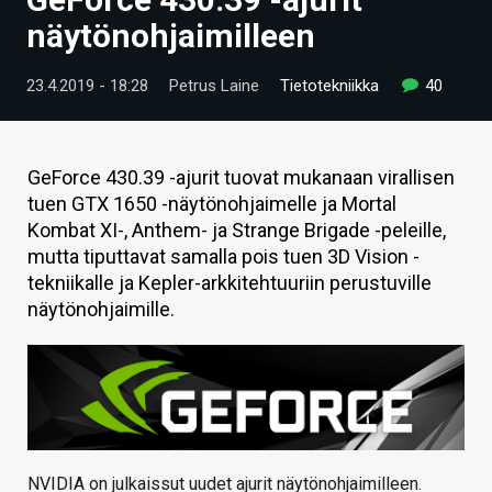
ARTIKKELIT
näytönohjaimilleen
VIDEOT
23.4.2019 - 18:28
Petrus Laine
Tietotekniikka
40
TECHBBS
TIETOA
GeForce 430.39 -ajurit tuovat mukanaan virallisen
tuen GTX 1650 -näytönohjaimelle ja Mortal
HINTA.FI
Kombat XI-, Anthem- ja Strange Brigade -peleille,
mutta tiputtavat samalla pois tuen 3D Vision -
KAUPPA
tekniikalle ja Kepler-arkkitehtuuriin perustuville
VAIHDA TEEMA
näytönohjaimille.
HAKU
NVIDIA on julkaissut uudet ajurit näytönohjaimilleen.