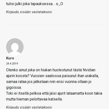
tulisi julki joka tapauksessa… o_O
Kirjaudu sisään vastataksesi
Kuro
24.4.2019
Olenko ainut joka on hiukan huolestunut tästä Nvidian
ajurin koosta? Vuosien saatossa paisunut ihan urakalla,
samaa rataa jos jatketaan niin ensi vuonna ollaan jo
gigoissa.
Toki ei itsellä pelkoa että jäisi ajurit lataamatta koon takia
mutta hieman pelottavaa katsella.
Kirjaudu sisään vastataksesi