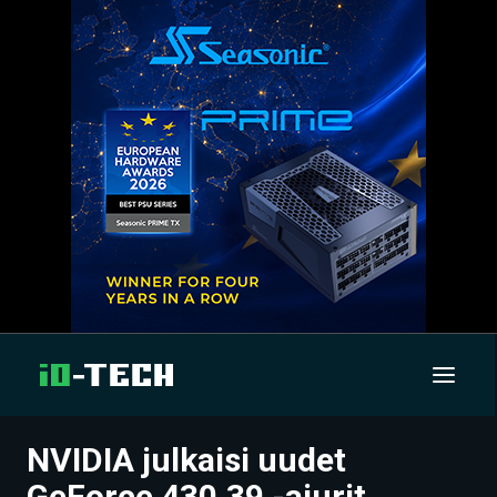
NVIDIA julkaisi uudet
UUTISET
GeForce 430.39 -ajurit