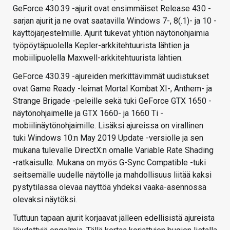
GeForce 430.39 -ajurit ovat ensimmäiset Release 430 -
sarjan ajurit ja ne ovat saatavilla Windows 7-, 8(.1)- ja 10 -
käyttöjärjestelmille. Ajurit tukevat yhtiön näytönohjaimia
työpöytäpuolella Kepler-arkkitehtuurista lähtien ja
mobiilipuolella Maxwell-arkkitehtuurista lähtien.
GeForce 430.39 -ajureiden merkittävimmät uudistukset
ovat Game Ready -leimat Mortal Kombat XI-, Anthem- ja
Strange Brigade -peleille sekä tuki GeForce GTX 1650 -
näytönohjaimelle ja GTX 1660- ja 1660 Ti -
mobiilinäytönohjaimille. Lisäksi ajureissa on virallinen
tuki Windows 10:n May 2019 Update -versiolle ja sen
mukana tulevalle DirectX:n omalle Variable Rate Shading
-ratkaisulle. Mukana on myös G-Sync Compatible -tuki
seitsemälle uudelle näytölle ja mahdollisuus liitää kaksi
pystytilassa olevaa näyttöä yhdeksi vaaka-asennossa
olevaksi näytöksi.
Tuttuun tapaan ajurit korjaavat jälleen edellisistä ajureista