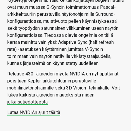
löydettyjä ongelmia. Tällä kertaa korjattujen bugien listalla
ovat muun muassa G-Syncin toimimattomuus Pascal-
arkkitehtuuriin perustuvilla näytönohjaimilla Surround-
konfiguraatiossa, muistivuoto pelien käynnistyksessä
sekä työpöydän satunnainen vilkkuminen usean näytön
konfiguraatioissa. Tiedossa olevia ongelmia on tällä
kertaa mainittu vain yksi: Adaptive Sync (half refresh
rate) -asetuksen käyttäminen jumittaa V-Syncin
toimimaan vain näytön natiivilla virkistystaajuudella,
kunnes järjestelmä on käynnistetty uudelleen.
Release 430 -ajureiden myötä NVIDIA on nyt tiputtanut
pois tuen Kepler-arkkitehtuuriin perustuville
mobiilinäytönohjaimille sekä 3D Vision -tekniikalle. Voit
lukea kaikista ajureiden muutoksista niiden
julkaisutiedotteesta
.
Lataa NVIDIAn ajurit täältä