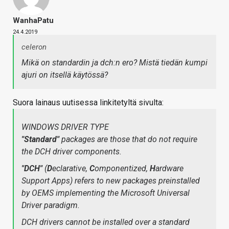
WanhaPatu
24.4.2019
celeron
Mikä on standardin ja dch:n ero? Mistä tiedän kumpi
ajuri on itsellä käytössä?
Suora lainaus uutisessa linkitetyltä sivulta:
WINDOWS DRIVER TYPE
"Standard"
packages are those that do not require
the DCH driver components.
"DCH"
(
D
eclarative,
C
omponentized,
H
ardware
Support Apps) refers to new packages preinstalled
by OEMS implementing the Microsoft Universal
Driver paradigm.
DCH drivers cannot be installed over a standard