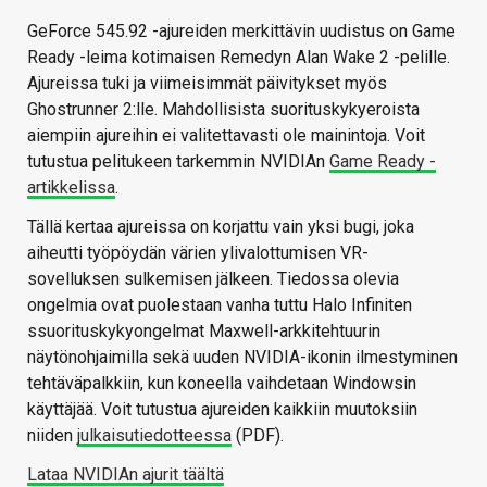
GeForce 545.92 -ajureiden merkittävin uudistus on Game
Ready -leima kotimaisen Remedyn Alan Wake 2 -pelille.
Ajureissa tuki ja viimeisimmät päivitykset myös
Ghostrunner 2:lle. Mahdollisista suorituskykyeroista
aiempiin ajureihin ei valitettavasti ole mainintoja. Voit
tutustua pelitukeen tarkemmin NVIDIAn
Game Ready -
artikkelissa
.
Tällä kertaa ajureissa on korjattu vain yksi bugi, joka
aiheutti työpöydän värien ylivalottumisen VR-
sovelluksen sulkemisen jälkeen. Tiedossa olevia
ongelmia ovat puolestaan vanha tuttu Halo Infiniten
ssuorituskykyongelmat Maxwell-arkkitehtuurin
näytönohjaimilla sekä uuden NVIDIA-ikonin ilmestyminen
tehtäväpalkkiin, kun koneella vaihdetaan Windowsin
käyttäjää. Voit tutustua ajureiden kaikkiin muutoksiin
niiden
julkaisutiedotteessa
(PDF).
Lataa NVIDIAn ajurit täältä