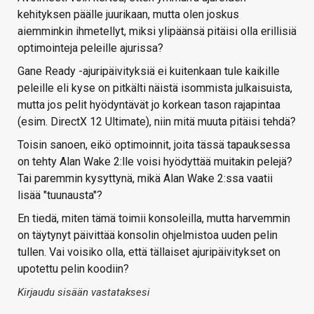
kehityksen päälle juurikaan, mutta olen joskus
aiemminkin ihmetellyt, miksi ylipäänsä pitäisi olla erillisiä
optimointeja peleille ajurissa?
Gane Ready -ajuripäivityksiä ei kuitenkaan tule kaikille
peleille eli kyse on pitkälti näistä isommista julkaisuista,
mutta jos pelit hyödyntävät jo korkean tason rajapintaa
(esim. DirectX 12 Ultimate), niin mitä muuta pitäisi tehdä?
Toisin sanoen, eikö optimoinnit, joita tässä tapauksessa
on tehty Alan Wake 2:lle voisi hyödyttää muitakin pelejä?
Tai paremmin kysyttynä, mikä Alan Wake 2:ssa vaatii
lisää "tuunausta"?
En tiedä, miten tämä toimii konsoleilla, mutta harvemmin
on täytynyt päivittää konsolin ohjelmistoa uuden pelin
tullen. Vai voisiko olla, että tällaiset ajuripäivitykset on
upotettu pelin koodiin?
Kirjaudu sisään vastataksesi