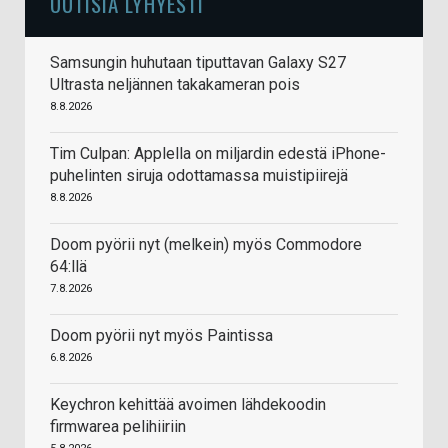
UUTISIA LYHYESTI
Samsungin huhutaan tiputtavan Galaxy S27
Ultrasta neljännen takakameran pois
8.8.2026
Tim Culpan: Applella on miljardin edestä iPhone-
puhelinten siruja odottamassa muistipiirejä
8.8.2026
Doom pyörii nyt (melkein) myös Commodore
64:llä
7.8.2026
Doom pyörii nyt myös Paintissa
6.8.2026
Keychron kehittää avoimen lähdekoodin
firmwarea pelihiiriin