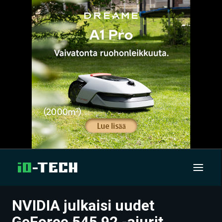
NVIDIA julkaisi uudet
UUTISET
GeForce 545.92 -ajurit