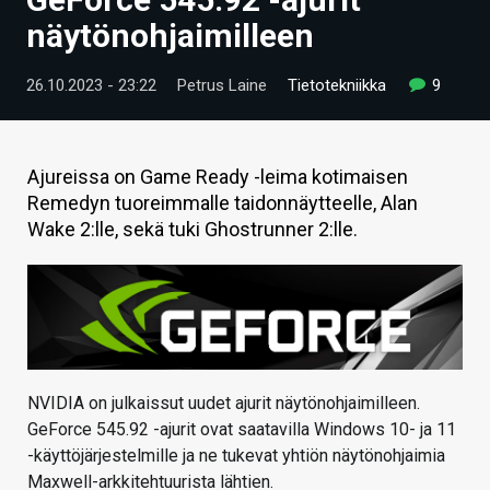
ARTIKKELIT
näytönohjaimilleen
VIDEOT
26.10.2023 - 23:22
Petrus Laine
Tietotekniikka
9
TECHBBS
TIETOA
Ajureissa on Game Ready -leima kotimaisen
Remedyn tuoreimmalle taidonnäytteelle, Alan
HINTA.FI
Wake 2:lle, sekä tuki Ghostrunner 2:lle.
KAUPPA
VAIHDA TEEMA
NVIDIA on julkaissut uudet ajurit näytönohjaimilleen.
HAKU
GeForce 545.92 -ajurit ovat saatavilla Windows 10- ja 11
-käyttöjärjestelmille ja ne tukevat yhtiön näytönohjaimia
Maxwell-arkkitehtuurista lähtien.