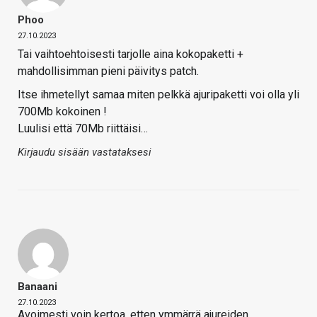
Phoo
27.10.2023
Tai vaihtoehtoisesti tarjolle aina kokopaketti +
mahdollisimman pieni päivitys patch.
Itse ihmetellyt samaa miten pelkkä ajuripaketti voi olla yli
700Mb kokoinen !
Luulisi että 70Mb riittäisi…
Kirjaudu sisään vastataksesi
Banaani
27.10.2023
Avoimesti voin kertoa, etten ymmärrä ajureiden