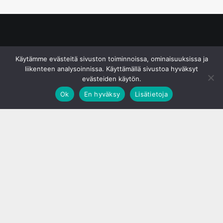
© S&J Media Oy
Käytämme evästeitä sivuston toiminnoissa, ominaisuuksissa ja
liikenteen analysoinnissa. Käyttämällä sivustoa hyväksyt
evästeiden käytön.
Ok
En hyväksy
Lisätietoja
;