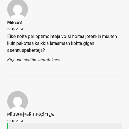
Miksu8
27.10.2023
Eikö noita pelioptimointeja voisi hoitaa jotenkin muuten
kuin pakottaa kaikkia lataamaan kohta gigan
asennuspaketteja?
Kirjaudu sisään vastataksesi
PÌÎUW®[ªøËrhl¾ÇÌ°1¿¼
27.10.2023