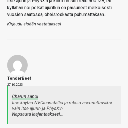
itse ajurin ja PhysX:n ja koko on silti reilu 500 MB, eli
kyllähän noi pelkät ajuritkin on paisuneet melkoisesti
vuosien saatossa, oheisroskasta puhumattakaan..
Kirjaudu sisään vastataksesi
TenderBeef
27.10.2023
Charun sanoi
Itse käytän NVCleanstallia ja ruksin asennettavaksi
vain itse ajurin ja PhysX:n
Napsauta laajentaaksesi…