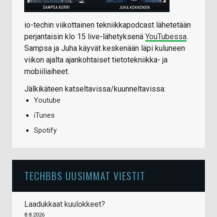
io-techin viikottainen tekniikkapodcast lähetetään
perjantaisin klo 15 live-lähetyksenä
YouTubessa
.
Sampsa ja Juha käyvät keskenään läpi kuluneen
viikon ajalta ajankohtaiset tietotekniikka- ja
mobiiliaiheet.
Jälkikäteen katseltavissa/kuunneltavissa:
Youtube
iTunes
Spotify
TECHBBS UUSIMMAT VIESTIT
Laadukkaat kuulokkeet?
8.8.2026