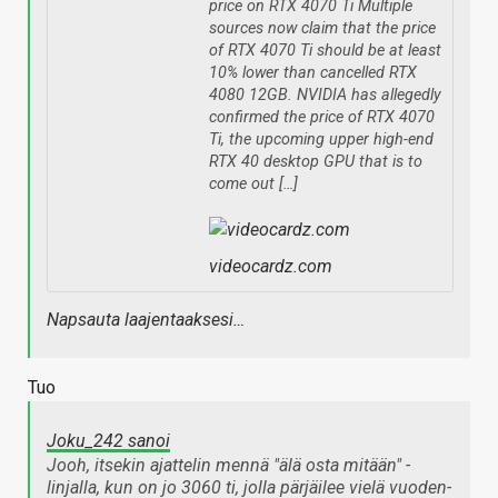
price on RTX 4070 Ti Multiple
sources now claim that the price
of RTX 4070 Ti should be at least
10% lower than cancelled RTX
4080 12GB. NVIDIA has allegedly
confirmed the price of RTX 4070
Ti, the upcoming upper high-end
RTX 40 desktop GPU that is to
come out […]
videocardz.com
Napsauta laajentaaksesi…
Tuo
Joku_242 sanoi
Jooh, itsekin ajattelin mennä "älä osta mitään" -
linjalla, kun on jo 3060 ti, jolla pärjäilee vielä vuoden-