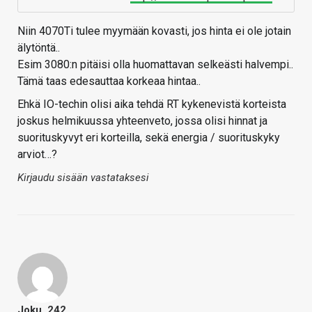
Niin 4070Ti tulee myymään kovasti, jos hinta ei ole jotain
älytöntä..
Esim 3080:n pitäisi olla huomattavan selkeästi halvempi..
Tämä taas edesauttaa korkeaa hintaa..
Ehkä IO-techin olisi aika tehdä RT kykenevistä korteista
joskus helmikuussa yhteenveto, jossa olisi hinnat ja
suorituskyvyt eri korteilla, sekä energia / suorituskyky
arviot…?
Kirjaudu sisään vastataksesi
Joku_242