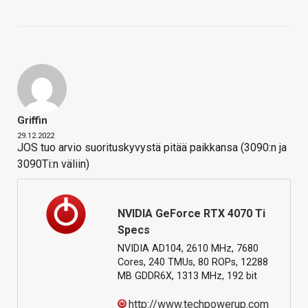
Griffin
29.12.2022
JOS tuo arvio suorituskyvystä pitää paikkansa (3090:n ja
3090Ti:n väliin)
NVIDIA GeForce RTX 4070 Ti
Specs
NVIDIA AD104, 2610 MHz, 7680
Cores, 240 TMUs, 80 ROPs, 12288
MB GDDR6X, 1313 MHz, 192 bit
http://www.techpowerup.com