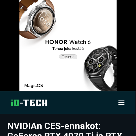
NVIDIAn CES-ennakot:
UUTISET
GeForce RTX 4070 Ti ja RTX