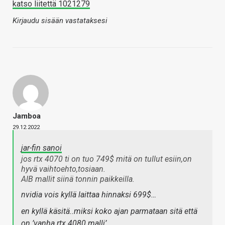
katso liitettä 1021279
Kirjaudu sisään vastataksesi
Jamboa
29.12.2022
jar-fin sanoi
jos rtx 4070 ti on tuo 749$ mitä on tullut esiin,on
hyvä vaihtoehto,tosiaan.
AIB mallit siinä tonnin paikkeilla.
nvidia vois kyllä laittaa hinnaksi 699$…
en kyllä käsitä..miksi koko ajan parmataan sitä että
on ’vanha rtx 4080 malli’.