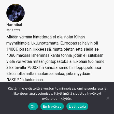
Hannibal
30.12.2022
Mitään varmaa hintatietoa ei ole, noita Kiinan
myyntihintoja lukuunottamatta. Euroopassa halvin oli
1400€ jossain liikkeessä, mutta oletan että siellä se
4080 maksaa lähemmäs kahta tonnia, joten ei siitäkään
vielä voi vetää mitään johtopäätöksiä. Eiköhän tuo mene
aika tavalla 7900XT:n kanssa samoihin loppupeleissä
lukuunottamatta muutamaa sataa, joita myydään
”MSRP”:n tuntumaan.
Hyvä korttihan tuo lienee. Ei siinä mitään.
Käytämme evästeitä sivuston toiminnoissa, ominaisuuksissa ja
liikenteen analysoinnissa. Käyttämällä sivustoa hyväksyt
Olen jo jonkin aikaa odottanut trendiä, jossa AIB myy
evästeiden käytön.
uudet kortit MSRP +50 pinnaa uutena, MSRP hintaan, kun
uusi korttisukupolvi julkaistaan ja parikymmentä pinnaa
Ok
En hyväksy
Lisätietoja
alle MSRP kun ovat kaksi sukupolvea vanhoja ja