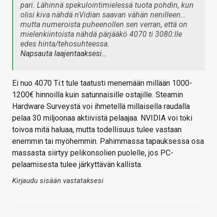
pari. Lähinnä spekulointimielessä tuota pohdin, kun
olisi kiva nähdä nVidian saavan vähän nenilleen…
mutta numeroista puheenollen sen verran, että on
mielenkiintoista nähdä pärjääkö 4070 ti 3080:lle
edes hinta/tehosuhteessa.
Napsauta laajentaaksesi…
Ei nuo 4070 Ti:t tule taatusti menemään millään 1000-
1200€ hinnoilla kuin satunnaisille ostajille. Steamin
Hardware Surveystä voi ihmetellä millaisella raudalla
pelaa 30 miljoonaa aktiivistä pelaajaa. NVIDIA voi toki
toivoa mitä haluaa, mutta todellisuus tulee vastaan
enemmin tai myöhemmin. Pahimmassa tapauksessa osa
massasta siirtyy pelikonsolien puolelle, jos PC-
pelaamisesta tulee järkyttävän kallista.
Kirjaudu sisään vastataksesi