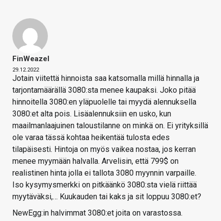
FinWeazel
29.12.2022
Jotain viitettä hinnoista saa katsomalla millä hinnalla ja
tarjontamäärällä 3080:sta menee kaupaksi. Joko pitää
hinnoitella 3080:en yläpuolelle tai myydä alennuksella
3080:et alta pois. Lisäalennuksiin en usko, kun
maailmanlaajuinen taloustilanne on minkä on. Ei yrityksillä
ole varaa tässä kohtaa heikentää tulosta edes
tilapäisesti. Hintoja on myös vaikea nostaa, jos kerran
menee myymään halvalla. Arvelisin, että 799$ on
realistinen hinta jolla ei tallota 3080 myynnin varpaille.
Iso kysymysmerkki on pitkäänkö 3080:sta vielä riittää
myytäväksi,… Kuukauden tai kaks ja sit loppuu 3080:et?
NewEgg:in halvimmat 3080:et joita on varastossa.