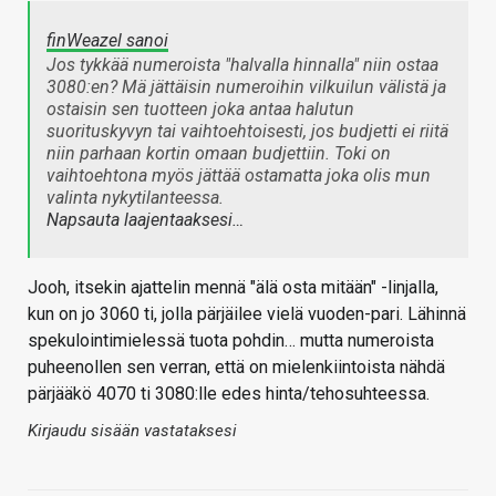
finWeazel sanoi
Jos tykkää numeroista "halvalla hinnalla" niin ostaa
3080:en? Mä jättäisin numeroihin vilkuilun välistä ja
ostaisin sen tuotteen joka antaa halutun
suorituskyvyn tai vaihtoehtoisesti, jos budjetti ei riitä
niin parhaan kortin omaan budjettiin. Toki on
vaihtoehtona myös jättää ostamatta joka olis mun
valinta nykytilanteessa.
Napsauta laajentaaksesi…
Jooh, itsekin ajattelin mennä "älä osta mitään" -linjalla,
kun on jo 3060 ti, jolla pärjäilee vielä vuoden-pari. Lähinnä
spekulointimielessä tuota pohdin… mutta numeroista
puheenollen sen verran, että on mielenkiintoista nähdä
pärjääkö 4070 ti 3080:lle edes hinta/tehosuhteessa.
Kirjaudu sisään vastataksesi