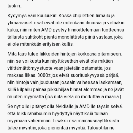
tuskin..
Kysymys vain kuuluukin: Koska chiplettien liimailu ja
ylimääräiset osat eivät ole mitenkään ilmaisia ja virtaakin
kuluu, niin miten AMD pystyy hinnoittelemaan tuotteensa
tällaista suhtkoht pientä monoliittistä piiriä vastaan, joka
ei ole mitenkään erityisen kallis.
Mitä taas tulee liikkeiden hintojen korkeana pitämiseen,
niin se voi kusta kun näyttiksethän eivät ole mikään
välttämättömyystuote vaan jätetään ostamatta, jos
maksaa liikaa. 3080:t jos eivät suorituskyvyssä pärjää,
niin hintoja vain joudutaan jossain vaiheessa laskemaan,
sillä kilpailu painaa pikkuhiljaa hinnat alemmas ja ne jävät
muuten myymättä (jos niitä vielä on merkittäviä määriä.)
Se nyt olisi pitänyt olla Nvidialle ja AMD:lle täysin selvä,
että leikkirahabuumin hyydyttyä näyttiksiä tullaan
myymään vähemmän. Lisäksi osa mainausnäyttiksistä
tulee myyntiin, joka pienentää myyntiä. Taloustilanne