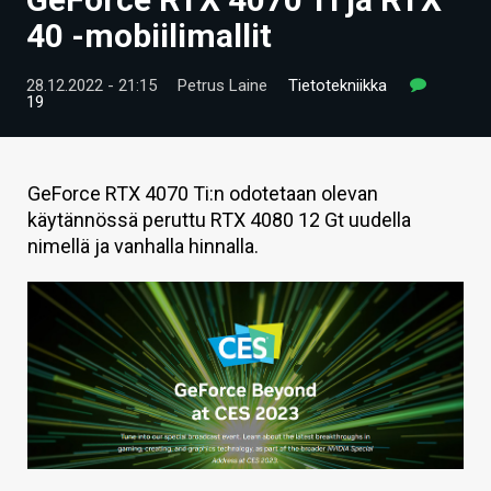
ARTIKKELIT
40 -mobiilimallit
VIDEOT
28.12.2022 - 21:15
Petrus Laine
Tietotekniikka
19
TECHBBS
TIETOA
GeForce RTX 4070 Ti:n odotetaan olevan
HINTA.FI
käytännössä peruttu RTX 4080 12 Gt uudella
nimellä ja vanhalla hinnalla.
KAUPPA
VAIHDA TEEMA
HAKU