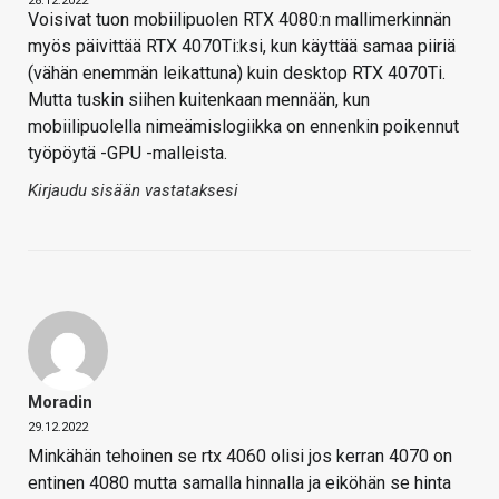
28.12.2022
Voisivat tuon mobiilipuolen RTX 4080:n mallimerkinnän
myös päivittää RTX 4070Ti:ksi, kun käyttää samaa piiriä
(vähän enemmän leikattuna) kuin desktop RTX 4070Ti.
Mutta tuskin siihen kuitenkaan mennään, kun
mobiilipuolella nimeämislogiikka on ennenkin poikennut
työpöytä -GPU -malleista.
Kirjaudu sisään vastataksesi
Moradin
29.12.2022
Minkähän tehoinen se rtx 4060 olisi jos kerran 4070 on
entinen 4080 mutta samalla hinnalla ja eiköhän se hinta