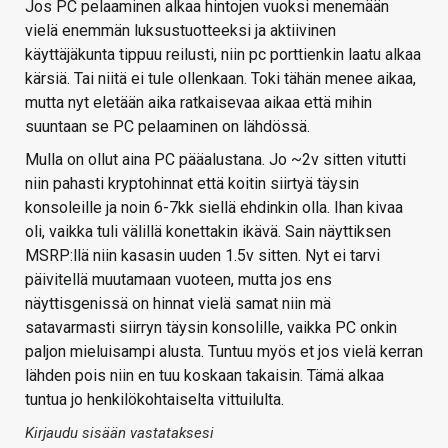
Jos PC pelaaminen alkaa hintojen vuoksi menemään
vielä enemmän luksustuotteeksi ja aktiivinen
käyttäjäkunta tippuu reilusti, niin pc porttienkin laatu alkaa
kärsiä. Tai niitä ei tule ollenkaan. Toki tähän menee aikaa,
mutta nyt eletään aika ratkaisevaa aikaa että mihin
suuntaan se PC pelaaminen on lähdössä.
Mulla on ollut aina PC pääalustana. Jo ~2v sitten vitutti
niin pahasti kryptohinnat että koitin siirtyä täysin
konsoleille ja noin 6-7kk siellä ehdinkin olla. Ihan kivaa
oli, vaikka tuli välillä konettakin ikävä. Sain näyttiksen
MSRP:llä niin kasasin uuden 1.5v sitten. Nyt ei tarvi
päivitellä muutamaan vuoteen, mutta jos ens
näyttisgenissä on hinnat vielä samat niin mä
satavarmasti siirryn täysin konsolille, vaikka PC onkin
paljon mieluisampi alusta. Tuntuu myös et jos vielä kerran
lähden pois niin en tuu koskaan takaisin. Tämä alkaa
tuntua jo henkilökohtaiselta vittuilulta.
Kirjaudu sisään vastataksesi