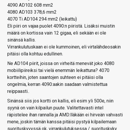
4090 AD102 608 mm2
4080 AD103 378,6 mm2
4070 Ti AD104 294 mm2 (leikattu)
Eli piiri on vajaa puolet 4090:n piiristä. Lisäksi muistin
määrä on kortissa vain 12 gigaa, eli sekään ei ole
sinänsä kallis.
Virrankulutuskaan ei ole kummoinen, eli virtalähdeosakin
pitäisi olla kohtuu edullinen.
Ne AD104 piirit, joissa on virheitä menevät joko 4080
mobiilipiireiksi tai vielä enemmän leikattuna? 4070
kortteihin, joten saantojen suhteen ei pitäisi olla
ongelmia, kerran 4090:aakin saadaan valmistettua
reippaasti..
Sinänsä siis jos kortti on kallis, eli esim yli 500e, niin
syynä on vain kilpailun puute. Valitettavasti intel
räpistelee ihan rannalla ja AMD:lläkään ei hirveän vahvasti
mene, joskin tämän kanssa pitäisi pystyä kilpailemaan
suorituskyvyssä ok, virrankulutuksessa / suorituskyky