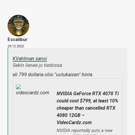
Escalibur
29.12.2022
KVahlman sanoi
Sekin lienee jo tiedossa:
eli 799 dollaria olisi "uutukaisen" hinta.
NVIDIA GeForce RTX 4070 Ti
could cost $799, at least 10%
cheaper than cancelled RTX
4080 12GB –
VideoCardz.com
NVIDIA reportedly puts a new