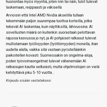
huonontaa myös myyntiä, joten niin tai näin, tulot tulevat
laskemaan, reippaasti ja väkisellä.
Arvioisin että Intel AMD Nvidia akselilla tullaan
tekemmään paljon suurempaa tuottoa korteilla, jotka
tekevät AI laskentaa, kuin näyttiksillä, lähivuosina. AI
sovellusten määrä on kuitenkin suorastaan pelottavan
rajussa kasvussa jo nyt, ja AI pohjaiset ratkasut tulevat
mullistamaan työllisyyden (työttömyyden) monella, ihan
uudella alalla, vaikka sitä vastaan pyristelläänkin
paikoitellen kovasti. Suomessakin on ongelma-aloja,
joiden työvoimaongelmat tulevat vähenemään AI
ratkaisujen kautta selkeästi, mutta ohjelmistojen on vielä
kehityttävä joku 5-10 vuotta…
Kirjaudu sisään vastataksesi