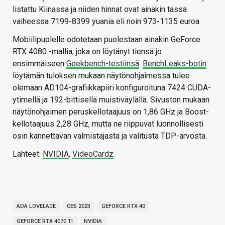
listattu Kiinassa ja niiden hinnat ovat ainakin tässä
vaiheessa 7199-8399 yuania eli noin 973-1135 euroa.
Mobiilipuolelle odotetaan puolestaan ainakin GeForce
RTX 4080 -mallia, joka on löytänyt tiensä jo
ensimmäiseen
Geekbench-testiinsä
.
BenchLeaks-botin
löytämän tuloksen mukaan näytönohjaimessa tulee
olemaan AD104-grafiikkapiiri konfiguroituna 7424 CUDA-
ytimellä ja 192-bittisellä muistiväylällä. Sivuston mukaan
näytönohjaimen peruskellotaajuus on 1,86 GHz ja Boost-
kellotaajuus 2,28 GHz, mutta ne riippuvat luonnollisesti
osin kannettavan valmistajasta ja valitusta TDP-arvosta.
Lähteet:
NVIDIA
,
VideoCardz
ADA LOVELACE
CES 2023
GEFORCE RTX 40
GEFORCE RTX 4070 TI
NVIDIA