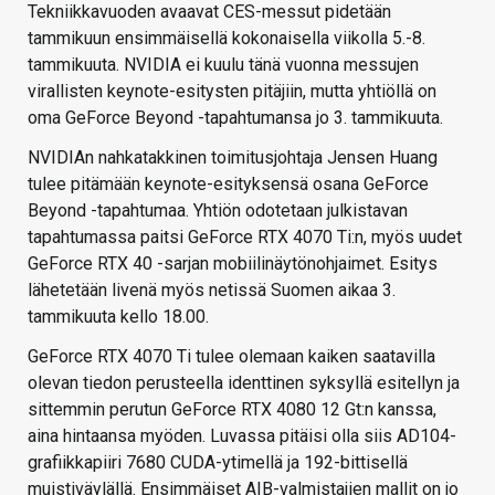
Tekniikkavuoden avaavat CES-messut pidetään
tammikuun ensimmäisellä kokonaisella viikolla 5.-8.
tammikuuta. NVIDIA ei kuulu tänä vuonna messujen
virallisten keynote-esitysten pitäjiin, mutta yhtiöllä on
oma GeForce Beyond -tapahtumansa jo 3. tammikuuta.
NVIDIAn nahkatakkinen toimitusjohtaja Jensen Huang
tulee pitämään keynote-esityksensä osana GeForce
Beyond -tapahtumaa. Yhtiön odotetaan julkistavan
tapahtumassa paitsi GeForce RTX 4070 Ti:n, myös uudet
GeForce RTX 40 -sarjan mobiilinäytönohjaimet. Esitys
lähetetään livenä myös netissä Suomen aikaa 3.
tammikuuta kello 18.00.
GeForce RTX 4070 Ti tulee olemaan kaiken saatavilla
olevan tiedon perusteella identtinen syksyllä esitellyn ja
sittemmin perutun GeForce RTX 4080 12 Gt:n kanssa,
aina hintaansa myöden. Luvassa pitäisi olla siis AD104-
grafiikkapiiri 7680 CUDA-ytimellä ja 192-bittisellä
muistiväylällä. Ensimmäiset AIB-valmistajien mallit on jo