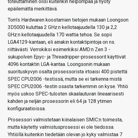
toteuttaminen olisi kuitenkin helpompaa ja hyöty
epäilemättä merkittävä.
Tom’s Hardwaren koostamien tietojen mukaan Loongson
3D5000 kuluttaa 2 GHz:n kellotaajuudella 130 ja 2,2
GHz:n kellotaajuudella 170 wattia tehoa. Se sopii
LGA4129-kantaan, eli ainakin kontaktipintoja on ns.
riittävästi. Verrokiksi esimerkiksi AMD:n Zen 3 -
sukupolven Epyc- ja Threadripper-prosessorit käyttivät
4096 kontaktin LGA-kantaa. Loongsonin mukaan
suorituskyvyn osalta prosessorista irtoaisi 400 pistettä
SPEC CPU2006 -testissä, mutta se ei tarkenna mistä
SPEC CPU2006 -testin osasta tarkemmin on kyse. Yhtiö
myös uskoo SPEC-tulosten skaalautuvan lineaarisesti
kahden ja neljän prosessorin eli 64 ja 128 ytimen
konfiguraatioissa.
Prosessori valmistetaan kiinalaisen SMIC:n toimesta,
mutta käytetty valmistusprosessi ei ole tiedossa.
Yhtiöllä kuitenkin tiedetään olevan jo kyky valmistaa 7