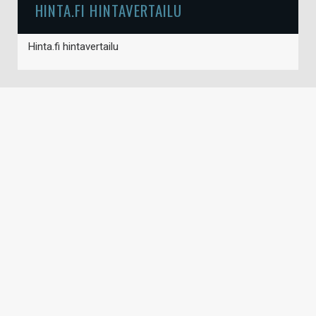
HINTA.FI HINTAVERTAILU
Hinta.fi hintavertailu