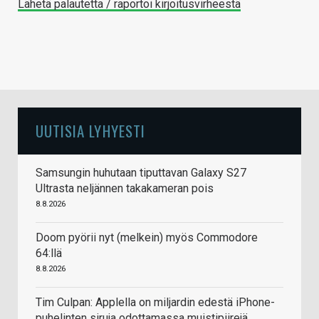
Lähetä palautetta / raportoi kirjoitusvirheestä
UUTISIA LYHYESTI
Samsungin huhutaan tiputtavan Galaxy S27
Ultrasta neljännen takakameran pois
8.8.2026
Doom pyörii nyt (melkein) myös Commodore
64:llä
8.8.2026
Tim Culpan: Applella on miljardin edestä iPhone-
puhelinten siruja odottamassa muistipiirejä