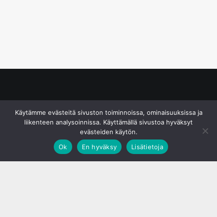
© S&J Media Oy
Käytämme evästeitä sivuston toiminnoissa, ominaisuuksissa ja
liikenteen analysoinnissa. Käyttämällä sivustoa hyväksyt
evästeiden käytön.
Ok
En hyväksy
Lisätietoja
;