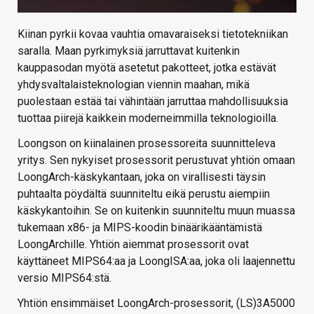
Kiinan pyrkii kovaa vauhtia omavaraiseksi tietotekniikan
saralla. Maan pyrkimyksiä jarruttavat kuitenkin
kauppasodan myötä asetetut pakotteet, jotka estävät
yhdysvaltalaisteknologian viennin maahan, mikä
puolestaan estää tai vähintään jarruttaa mahdollisuuksia
tuottaa piirejä kaikkein moderneimmilla teknologioilla.
Loongson on kiinalainen prosessoreita suunnitteleva
yritys. Sen nykyiset prosessorit perustuvat yhtiön omaan
LoongArch-käskykantaan, joka on virallisesti täysin
puhtaalta pöydältä suunniteltu eikä perustu aiempiin
käskykantoihin. Se on kuitenkin suunniteltu muun muassa
tukemaan x86- ja MIPS-koodin binäärikääntämistä
LoongArchille. Yhtiön aiemmat prosessorit ovat
käyttäneet MIPS64:aa ja LoongISA:aa, joka oli laajennettu
versio MIPS64:stä.
Yhtiön ensimmäiset LoongArch-prosessorit, (LS)3A5000