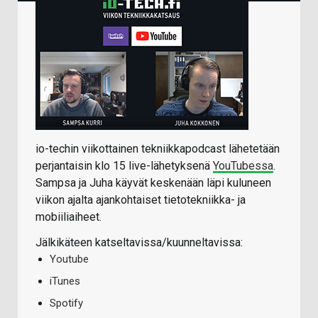
io-techin viikottainen tekniikkapodcast lähetetään
perjantaisin klo 15 live-lähetyksenä
YouTubessa
.
Sampsa ja Juha käyvät keskenään läpi kuluneen
viikon ajalta ajankohtaiset tietotekniikka- ja
mobiiliaiheet.
Jälkikäteen katseltavissa/kuunneltavissa:
Youtube
iTunes
Spotify