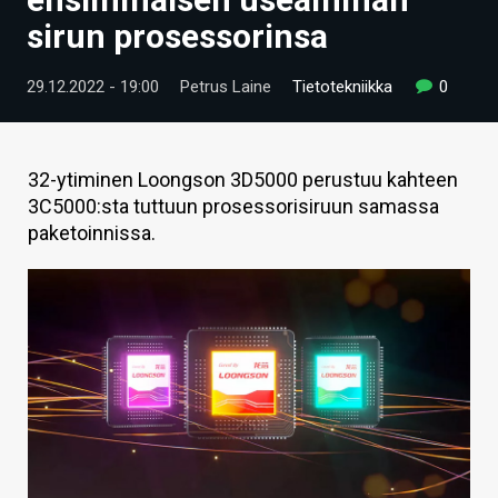
ARTIKKELIT
sirun prosessorinsa
VIDEOT
29.12.2022 - 19:00
Petrus Laine
Tietotekniikka
0
TECHBBS
TIETOA
32-ytiminen Loongson 3D5000 perustuu kahteen
3C5000:sta tuttuun prosessorisiruun samassa
HINTA.FI
paketoinnissa.
KAUPPA
VAIHDA TEEMA
HAKU