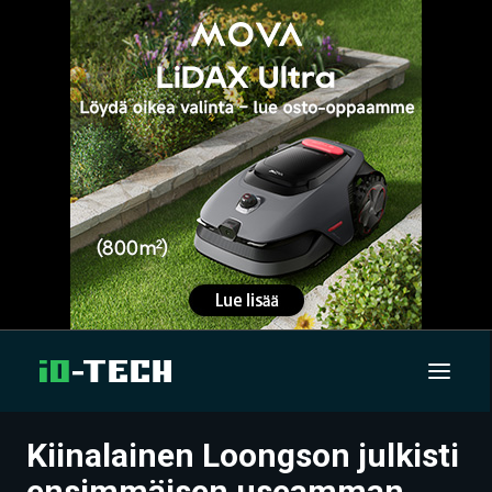
Kiinalainen Loongson julkisti
UUTISET
ensimmäisen useamman