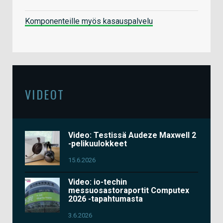
Komponenteille myös kasauspalvelu
VIDEOT
Video: Testissä Audeze Maxwell 2
-pelikuulokkeet
15.6.2026
Video: io-techin
messuosastoraportit Computex
2026 -tapahtumasta
3.6.2026