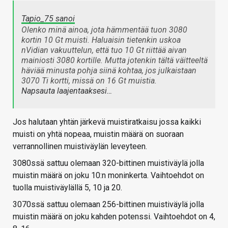
Tapio_75 sanoi
Olenko minä ainoa, jota hämmentää tuon 3080
kortin 10 Gt muisti. Haluaisin tietenkin uskoa
nVidian vakuuttelun, että tuo 10 Gt riittää aivan
mainiosti 3080 kortille. Mutta jotenkin tältä väitteeltä
häviää minusta pohja siinä kohtaa, jos julkaistaan
3070 Ti kortti, missä on 16 Gt muistia.
Napsauta laajentaaksesi…
Jos halutaan yhtän järkevä muistiratkaisu jossa kaikki
muisti on yhtä nopeaa, muistin määrä on suoraan
verrannollinen muistiväylän leveyteen.
3080ssä sattuu olemaan 320-bittinen muistiväylä jolla
muistin määrä on joku 10:n moninkerta. Vaihtoehdot on
tuolla muistiväylällä 5, 10 ja 20.
3070ssä sattuu olemaan 256-bittinen muistiväylä jolla
muistin määrä on joku kahden potenssi. Vaihtoehdot on 4,