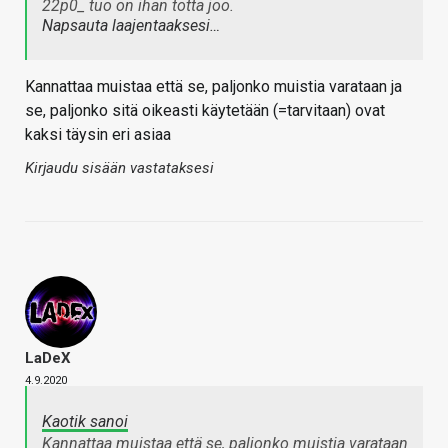
22p0_ tuo on ihan totta joo.
Napsauta laajentaaksesi…
Kannattaa muistaa että se, paljonko muistia varataan ja
se, paljonko sitä oikeasti käytetään (=tarvitaan) ovat
kaksi täysin eri asiaa
Kirjaudu sisään vastataksesi
LaDeX
4.9.2020
Kaotik sanoi
Kannattaa muistaa että se, paljonko muistia varataan