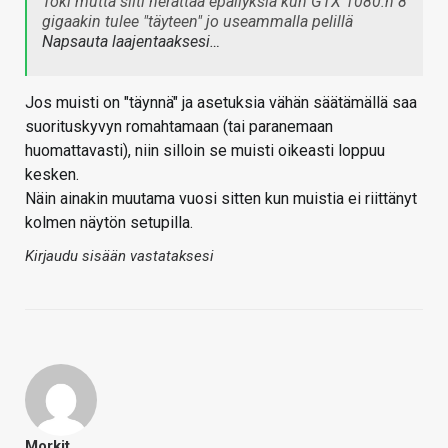
Toki mutta silti herättää epäilyksiä kun GTX 1080:n 8
gigaakin tulee "täyteen" jo useammalla pelillä
Napsauta laajentaaksesi…
Jos muisti on "täynnä" ja asetuksia vähän säätämällä saa
suorituskyvyn romahtamaan (tai paranemaan
huomattavasti), niin silloin se muisti oikeasti loppuu
kesken.
Näin ainakin muutama vuosi sitten kun muistia ei riittänyt
kolmen näytön setupilla.
Kirjaudu sisään vastataksesi
Morkit