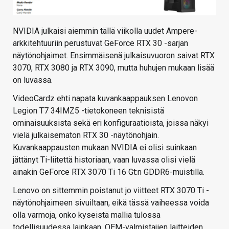
NVIDIA julkaisi aiemmin tällä viikolla uudet Ampere-
arkkitehtuuriin perustuvat GeForce RTX 30 -sarjan
näytönohjaimet. Ensimmäisenä julkaisuvuoron saivat RTX
3070, RTX 3080 ja RTX 3090, mutta huhujen mukaan lisää
on luvassa.
VideoCardz ehti napata kuvankaappauksen Lenovon
Legion T7 34IMZ5 -tietokoneen teknisistä
ominaisuuksista sekä eri konfiguraatioista, joissa näkyi
vielä julkaisematon RTX 30 -näytönohjain.
Kuvankaappausten mukaan NVIDIA ei olisi suinkaan
jättänyt Ti-liitettä historiaan, vaan luvassa olisi vielä
ainakin GeForce RTX 3070 Ti 16 Gt:n GDDR6-muistilla.
Lenovo on sittemmin poistanut jo viitteet RTX 3070 Ti -
näytönohjaimeen sivuiltaan, eikä tässä vaiheessa voida
olla varmoja, onko kyseistä mallia tulossa
todellisuudessa lainkaan. OEM-valmistajien laitteiden