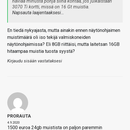
häviää minusta pohja siinä kohtaa, jos julkaistaan
3070 Ti kortti, missä on 16 Gt muistia.
Napsauta laajentaaksesi…
En tiedä nykyajasta, mutta ainakin ennen näytönohjaimen
muistimäärä oli iso tekijä valmiskoneiden
näytönohjaimissa? Eli 8GB riittäisi, mutta laitetsan 16GB
hitaampaa muistia tuosta syystä?
Kirjaudu sisään vastataksesi
PRORAUTA
4.9.2020
1500 euroa 24gb muistista on paljon paremmin