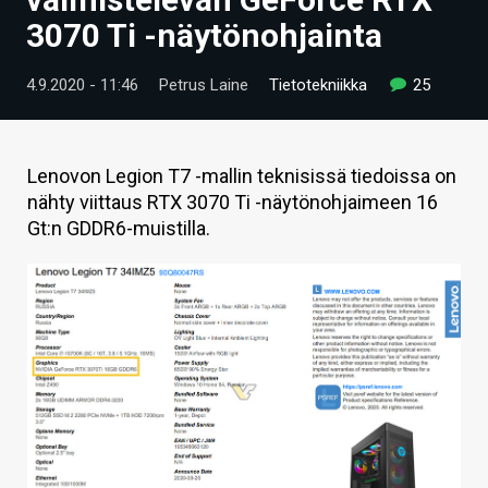
ARTIKKELIT
3070 Ti -näytönohjainta
VIDEOT
4.9.2020 - 11:46
Petrus Laine
Tietotekniikka
25
TECHBBS
TIETOA
Lenovon Legion T7 -mallin teknisissä tiedoissa on
nähty viittaus RTX 3070 Ti -näytönohjaimeen 16
HINTA.FI
Gt:n GDDR6-muistilla.
KAUPPA
VAIHDA TEEMA
HAKU