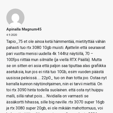
Apinalla Magnum45
4.9.2020
Tapio_75 et ole ainoa ketä hämmentää, mietityttää vähän
pahasti tuo rtx 3080 10gb muisti. Ajattelin että seuraavat
pari vuotta menisi uudella 4k 144hz näytöllä, 70 –
100fps riittää mun silmälle (ja viellä RTX Päällä). Mutta
se on sitten eri asia että paljon saa tiputtaa alas grafiikka
asetuksia, kun jos ei riitä tuo 10Gb, esim vuoden päästä
uusissa peleissä….. 22p0_ tuo on ihan totta joo. Ostaa nyt
kerralla kunnon näytönohjaimen, niin ei tarvii miettiä. On
toi rtx 3090 hinta todella suolainen. että osta nyt huippu
malli, sillä rahat pois…. Nvidialla on varmasti se
ässäkortti hihassa, sille big naville. rtx 3070 super 16gb
ja rtx 3080 super 20gb, ei ole mikään mahottomuus, voi