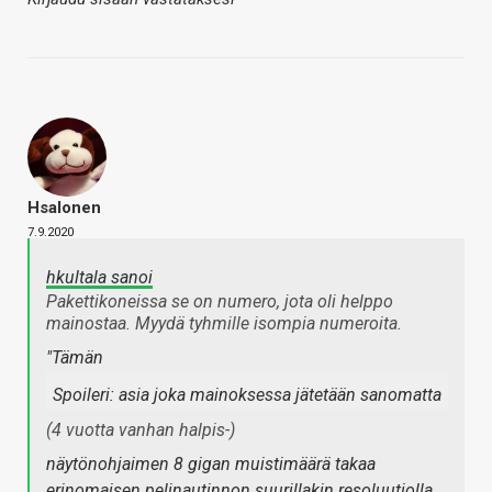
Hsalonen
7.9.2020
hkultala sanoi
Pakettikoneissa se on numero, jota oli helppo
mainostaa. Myydä tyhmille isompia numeroita.
"Tämän
Spoileri:
asia joka mainoksessa jätetään sanomatta
(4 vuotta vanhan halpis-)
näytönohjaimen 8 gigan muistimäärä takaa
erinomaisen pelinautinnon suurillakin resoluutiolla