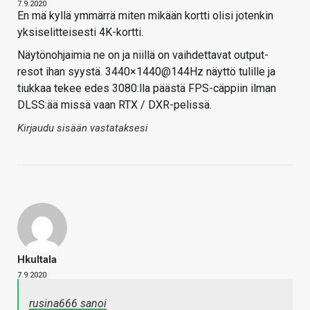
7.9.2020
En mä kyllä ymmärrä miten mikään kortti olisi jotenkin
yksiselitteisesti 4K-kortti.
Näytönohjaimia ne on ja niillä on vaihdettavat output-
resot ihan syystä. 3440×1440@144Hz näyttö tulille ja
tiukkaa tekee edes 3080:lla päästä FPS-cäppiin ilman
DLSS:ää missä vaan RTX / DXR-pelissä.
Kirjaudu sisään vastataksesi
Hkultala
7.9.2020
rusina666 sanoi