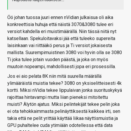
Öö johan tuossa juuri ennen nVidian julkaisua oli aika
konkreettisia huhuja että näistä 3070&3080 tulee eri
versiot kahdella eri muistimäärällä. Niin tässä niitä nyt
katsellaan. Spekuloitavaksi jää että tuleeko supereita
laisinkaan vai riittääkö perus ja Ti versiot jokaisesta
mallista. Suurempimuistinen 3080 voi hyvin olla se 3080
Ti joka tulee jotain vuoden päästä, ja joka on myös
muutoin nopeampi, mahdollisesti jopa eri prosessilla.
Jos ei aio pelata 8K niin mitä suurella määrällä
ylimääräistä muistia tekee? 3080 on yksiselitteisesti 4k
kortti. Miksi nVidia tekee lippulaivan jonka suorituskykyä
rajoittaa hintavampi mutta liian pieneksi mitoitettu
muisti? Älytön ajatus. Miksi pelintekijät tekee pelin joka
ei ota tehokkaimmasta pelinäyttiksestä kaikkea irti, sen
takia että ne pelit yrittää käyttää liikaa näyttismuistia ja
GPU puhaltelee cuda ytimiään odotellessa että data