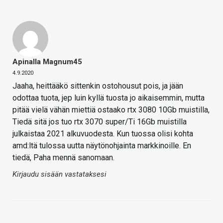
Apinalla Magnum45
4.9.2020
Jaaha, heittääkö sittenkin ostohousut pois, ja jään
odottaa tuota, jep luin kyllä tuosta jo aikaisemmin, mutta
pitää vielä vähän miettiä ostaako rtx 3080 10Gb muistilla,
Tiedä sitä jos tuo rtx 3070 super/Ti 16Gb muistilla
julkaistaa 2021 alkuvuodesta. Kun tuossa olisi kohta
amd:ltä tulossa uutta näytönohjainta markkinoille. En
tiedä, Paha mennä sanomaan.
Kirjaudu sisään vastataksesi