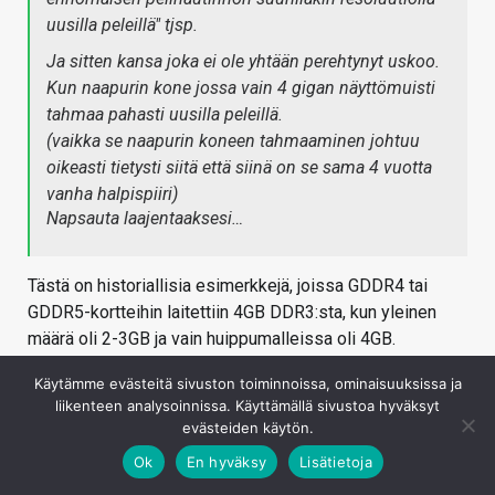
uusilla peleillä" tjsp.
Ja sitten kansa joka ei ole yhtään perehtynyt uskoo.
Kun naapurin kone jossa vain 4 gigan näyttömuisti
tahmaa pahasti uusilla peleillä.
(vaikka se naapurin koneen tahmaaminen johtuu
oikeasti tietysti siitä että siinä on se sama 4 vuotta
vanha halpispiiri)
Napsauta laajentaaksesi…
Tästä on historiallisia esimerkkejä, joissa GDDR4 tai
GDDR5-kortteihin laitettiin 4GB DDR3:sta, kun yleinen
määrä oli 2-3GB ja vain huippumalleissa oli 4GB.
Esimerkkinä vaikka GT 630.
Käytämme evästeitä sivuston toiminnoissa, ominaisuuksissa ja
Kirjaudu sisään vastataksesi
liikenteen analysoinnissa. Käyttämällä sivustoa hyväksyt
evästeiden käytön.
Ok
En hyväksy
Lisätietoja