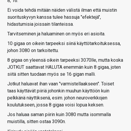
8, 16.
Ei voida tehdä mitään näiden välistä ilman että muistin
suorituskyvyn kanssa tulee hassuja "efektejä",
hidastumisia joissain tilanteissa.
Tarvitseminen ja haluaminen on myös eri asioita.
10 gigaa on oikein tarpeeksi siinä käyttötarkoituksessa,
johon 3080 on tarkoitettu.
8 gigaa on yleensä oikein tarpeeksi 3070lle, mutta koska
JOTKUT saattavat HALUTA enemmän kuin 8 gigaa, joten
siitä sitten tuodaan myös se 16 gigan malli.
Jotkut haluavat ihan vaan "varmistellaakseen". Toiset
taas käyttävät piiriä johonkin muuhun käyttöön kuin
pelkkänä näyttiksenä, esim. johon neuroverkkojen
koulutukseen, jossa 8 gigaa voisi lopua keksen.
Jos haluaa saman piirin kuin 3080 mutta isommalla
muistilla, sitten ostaa 3090n.