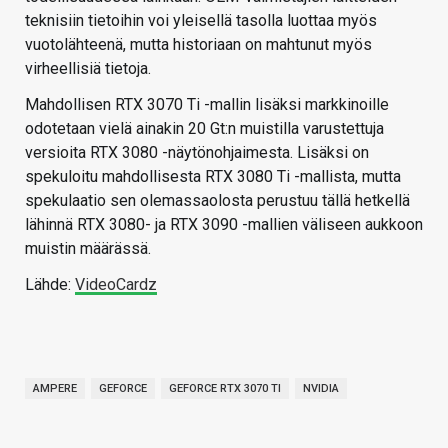
teknisiin tietoihin voi yleisellä tasolla luottaa myös
vuotolähteenä, mutta historiaan on mahtunut myös
virheellisiä tietoja.
Mahdollisen RTX 3070 Ti -mallin lisäksi markkinoille
odotetaan vielä ainakin 20 Gt:n muistilla varustettuja
versioita RTX 3080 -näytönohjaimesta. Lisäksi on
spekuloitu mahdollisesta RTX 3080 Ti -mallista, mutta
spekulaatio sen olemassaolosta perustuu tällä hetkellä
lähinnä RTX 3080- ja RTX 3090 -mallien väliseen aukkoon
muistin määrässä.
Lähde:
VideoCardz
AMPERE
GEFORCE
GEFORCE RTX 3070 TI
NVIDIA