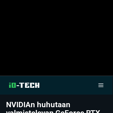
NVIDIAn huhutaan
UUTISET
valmistelevan GeForce RTX