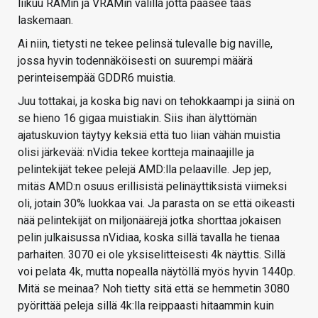
liikuu RAMin ja VRAMin välillä jotta pääsee taas
laskemaan.
Ai niin, tietysti ne tekee pelinsä tulevalle big naville,
jossa hyvin todennäköisesti on suurempi määrä
perinteisempää GDDR6 muistia.
Juu tottakai, ja koska big navi on tehokkaampi ja siinä on
se hieno 16 gigaa muistiakin. Siis ihan älyttömän
ajatuskuvion täytyy keksiä että tuo liian vähän muistia
olisi järkevää: nVidia tekee kortteja mainaajille ja
pelintekijät tekee pelejä AMD:lla pelaaville. Jep jep,
mitäs AMD:n osuus erillisistä pelinäyttiksistä viimeksi
oli, jotain 30% luokkaa vai. Ja parasta on se että oikeasti
nää pelintekijät on miljonäärejä jotka shorttaa jokaisen
pelin julkaisussa nVidiaa, koska sillä tavalla he tienaa
parhaiten. 3070 ei ole yksiselitteisesti 4k näyttis. Sillä
voi pelata 4k, mutta nopealla näytöllä myös hyvin 1440p.
Mitä se meinaa? Noh tietty sitä että se hemmetin 3080
pyörittää peleja sillä 4k:lla reippaasti hitaammin kuin