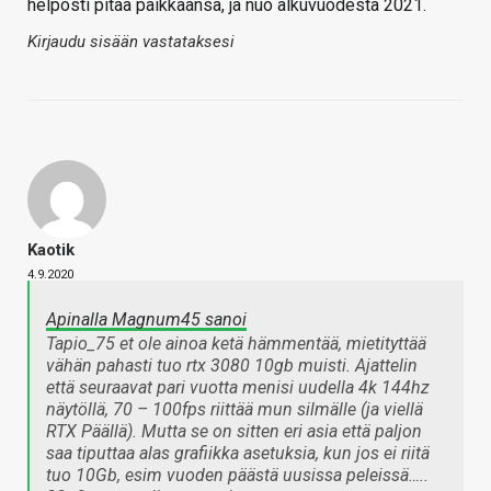
helposti pitää paikkaansa, ja nuo alkuvuodesta 2021.
Kirjaudu sisään vastataksesi
Kaotik
4.9.2020
Apinalla Magnum45 sanoi
Tapio_75 et ole ainoa ketä hämmentää, mietityttää
vähän pahasti tuo rtx 3080 10gb muisti. Ajattelin
että seuraavat pari vuotta menisi uudella 4k 144hz
näytöllä, 70 – 100fps riittää mun silmälle (ja viellä
RTX Päällä). Mutta se on sitten eri asia että paljon
saa tiputtaa alas grafiikka asetuksia, kun jos ei riitä
tuo 10Gb, esim vuoden päästä uusissa peleissä…..