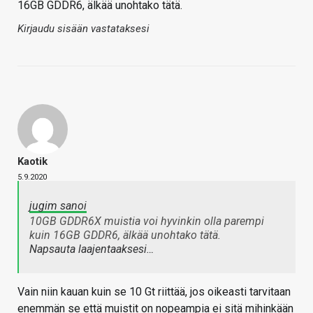
16GB GDDR6, älkää unohtako tätä.
Kirjaudu sisään vastataksesi
Kaotik
5.9.2020
jugim sanoi
10GB GDDR6X muistia voi hyvinkin olla parempi
kuin 16GB GDDR6, älkää unohtako tätä.
Napsauta laajentaaksesi…
Vain niin kauan kuin se 10 Gt riittää, jos oikeasti tarvitaan
enemmän se että muistit on nopeampia ei sitä mihinkään