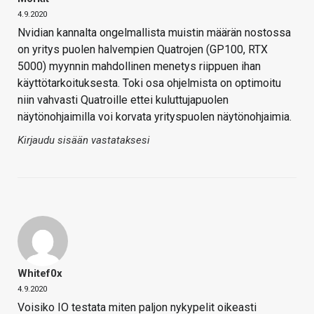
4.9.2020
Nvidian kannalta ongelmallista muistin määrän nostossa
on yritys puolen halvempien Quatrojen (GP100, RTX
5000) myynnin mahdollinen menetys riippuen ihan
käyttötarkoituksesta. Toki osa ohjelmista on optimoitu
niin vahvasti Quatroille ettei kuluttujapuolen
näytönohjaimilla voi korvata yrityspuolen näytönohjaimia.
Kirjaudu sisään vastataksesi
Whitef0x
4.9.2020
Voisiko IO testata miten paljon nykypelit oikeasti