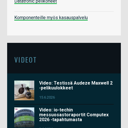
Datatronic pelikoneet
Komponenteille myös kasauspalvelu
VIDEOT
Video: Testissä Audeze Maxwell 2
-pelikuulokkeet
15.6.2026
Video: io-techin
messuosastoraportit Computex
2026 -tapahtumasta