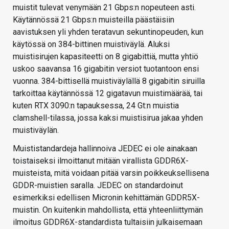
muistit tulevat venymään 21 Gbps:n nopeuteen asti.
Käytännössä 21 Gbps:n muisteilla päästäisiin
aavistuksen yli yhden teratavun sekuntinopeuden, kun
käytössä on 384-bittinen muistiväylä. Aluksi
muistisirujen kapasiteetti on 8 gigabittiä, mutta yhtiö
uskoo saavansa 16 gigabitin versiot tuotantoon ensi
vuonna. 384-bittisellä muistiväylällä 8 gigabitin siruilla
tarkoittaa käytännössä 12 gigatavun muistimäärää, tai
kuten RTX 3090:n tapauksessa, 24 Gt:n muistia
clamshell-tilassa, jossa kaksi muistisirua jakaa yhden
muistiväylän.
Muististandardeja hallinnoiva JEDEC ei ole ainakaan
toistaiseksi ilmoittanut mitään virallista GDDR6X-
muisteista, mitä voidaan pitää varsin poikkeuksellisena
GDDR-muistien saralla. JEDEC on standardoinut
esimerkiksi edellisen Micronin kehittämän GDDR5X-
muistin. On kuitenkin mahdollista, että yhteenliittymän
ilmoitus GDDR6X-standardista tultaisiin julkaisemaan