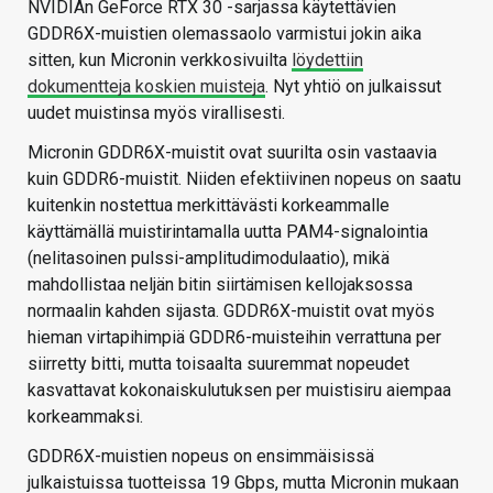
NVIDIAn GeForce RTX 30 -sarjassa käytettävien
GDDR6X-muistien olemassaolo varmistui jokin aika
sitten, kun Micronin verkkosivuilta
löydettiin
dokumentteja koskien muisteja
. Nyt yhtiö on julkaissut
uudet muistinsa myös virallisesti.
Micronin GDDR6X-muistit ovat suurilta osin vastaavia
kuin GDDR6-muistit. Niiden efektiivinen nopeus on saatu
kuitenkin nostettua merkittävästi korkeammalle
käyttämällä muistirintamalla uutta PAM4-signalointia
(nelitasoinen pulssi-amplitudimodulaatio), mikä
mahdollistaa neljän bitin siirtämisen kellojaksossa
normaalin kahden sijasta. GDDR6X-muistit ovat myös
hieman virtapihimpiä GDDR6-muisteihin verrattuna per
siirretty bitti, mutta toisaalta suuremmat nopeudet
kasvattavat kokonaiskulutuksen per muistisiru aiempaa
korkeammaksi.
GDDR6X-muistien nopeus on ensimmäisissä
julkaistuissa tuotteissa 19 Gbps, mutta Micronin mukaan