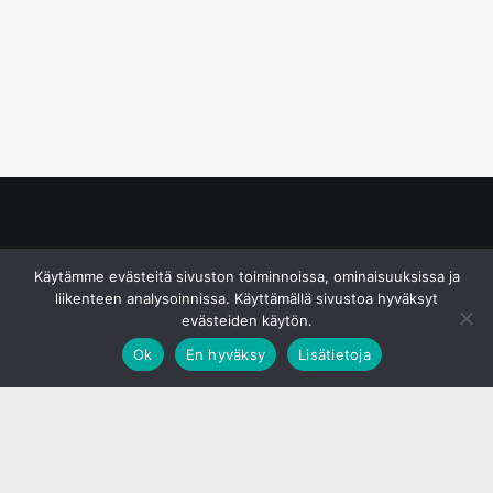
© S&J Media Oy
Käytämme evästeitä sivuston toiminnoissa, ominaisuuksissa ja
liikenteen analysoinnissa. Käyttämällä sivustoa hyväksyt
evästeiden käytön.
Ok
En hyväksy
Lisätietoja
;