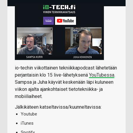
io-techin viikottainen tekniikkapodcast lähetetään
perjantaisin klo 15 live-lähetyksenä
YouTubessa
.
Sampsa ja Juha käyvät keskenään läpi kuluneen
viikon ajalta ajankohtaiset tietotekniikka- ja
mobiiliaiheet.
Jälkikäteen katseltavissa/kuunneltavissa:
Youtube
iTunes
Spotify