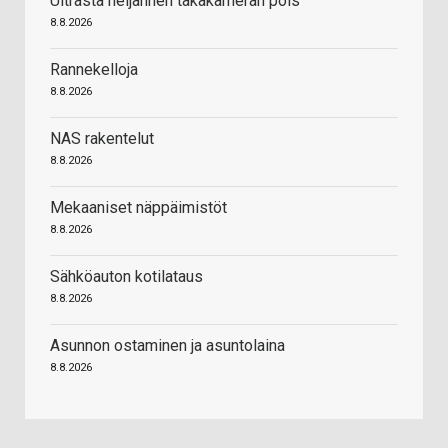
Ultrasta neljännen takakameran pois
8.8.2026
Rannekelloja
8.8.2026
NAS rakentelut
8.8.2026
Mekaaniset näppäimistöt
8.8.2026
Sähköauton kotilataus
8.8.2026
Asunnon ostaminen ja asuntolaina
8.8.2026