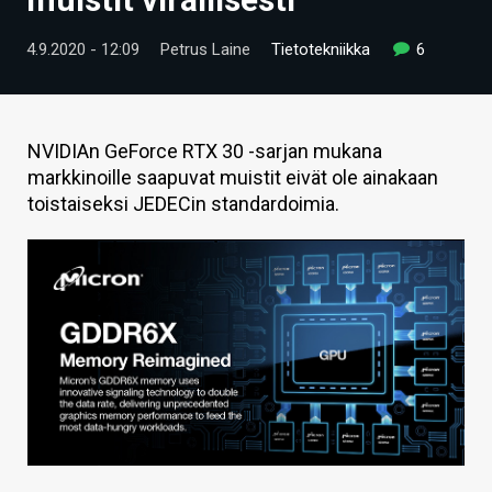
ARTIKKELIT
4.9.2020 - 12:09
Petrus Laine
Tietotekniikka
6
VIDEOT
TECHBBS
NVIDIAn GeForce RTX 30 -sarjan mukana
TIETOA
markkinoille saapuvat muistit eivät ole ainakaan
toistaiseksi JEDECin standardoimia.
HINTA.FI
KAUPPA
VAIHDA TEEMA
HAKU