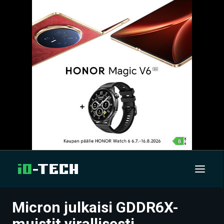
Micron julkaisi GDDR6X-
UUTISET
muistit virallisesti