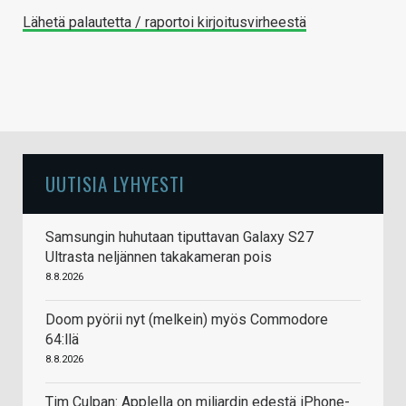
Lähetä palautetta / raportoi kirjoitusvirheestä
UUTISIA LYHYESTI
Samsungin huhutaan tiputtavan Galaxy S27
Ultrasta neljännen takakameran pois
8.8.2026
Doom pyörii nyt (melkein) myös Commodore
64:llä
8.8.2026
Tim Culpan: Applella on miljardin edestä iPhone-