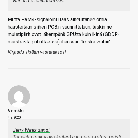
Napsauta laajentaaksesi…
Mutta PAM4-signalointi taas aiheuttanee omia
haasteitaan siihen PCB:n suunnitteluun, tuskin ne
muistipiirit ovat lähempänä GPU:ta kuin ikinä (GDDR-
muisteista puhuttaessa) ihan vain "koska voitiin".
Kirjaudu sisään vastataksesi
Vemkki
4.9.2020
Jerry Wires sanoi
Toisaalta maksaako kuitenkaan perus kutos muisti