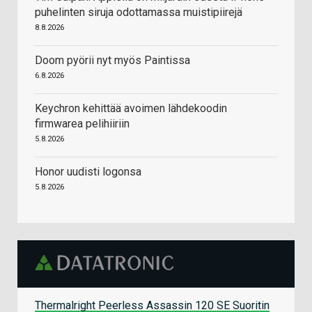
puhelinten siruja odottamassa muistipiirejä
8.8.2026
Doom pyörii nyt myös Paintissa
6.8.2026
Keychron kehittää avoimen lähdekoodin
firmwarea pelihiiriin
5.8.2026
Honor uudisti logonsa
5.8.2026
Thermalright Peerless Assassin 120 SE Suoritin