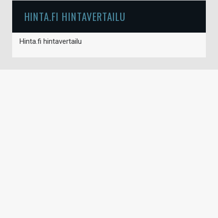
HINTA.FI HINTAVERTAILU
Hinta.fi hintavertailu