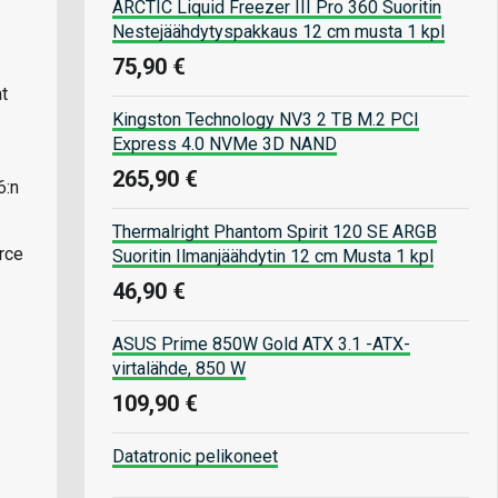
ARCTIC Liquid Freezer III Pro 360 Suoritin
Nestejäähdytyspakkaus 12 cm musta 1 kpl
75,90 €
at
Kingston Technology NV3 2 TB M.2 PCI
Express 4.0 NVMe 3D NAND
265,90 €
6:n
Thermalright Phantom Spirit 120 SE ARGB
orce
Suoritin Ilmanjäähdytin 12 cm Musta 1 kpl
46,90 €
ASUS Prime 850W Gold ATX 3.1 -ATX-
virtalähde, 850 W
109,90 €
Datatronic pelikoneet