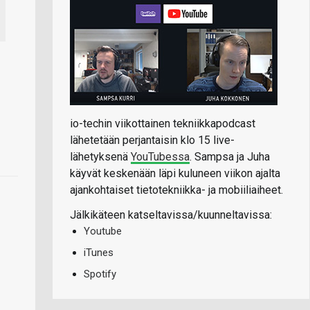
io-techin viikottainen tekniikkapodcast
lähetetään perjantaisin klo 15 live-
lähetyksenä
YouTubessa
. Sampsa ja Juha
käyvät keskenään läpi kuluneen viikon ajalta
ajankohtaiset tietotekniikka- ja mobiiliaiheet.
Jälkikäteen katseltavissa/kuunneltavissa:
Youtube
iTunes
Spotify