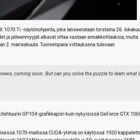
1070 Ti -näytönohjainta, joka lanseerataan torstaina 26. lokakuu
 ja jälleenmyyjät alkavat ottaa vastaan ennakkotilauksia, mutta
taan 2. marraskuuta. Tuoreimpana viittauksena tulevaan
news, coming soon. But can you solve the puzzle to learn what i
tehtuurin GP104-grafikkapiiri kuin nykyisissä GeForce GTX 1060
yisessä 1070-mallissa CUDA-ytimiä on käytössä 1920 kappaletta