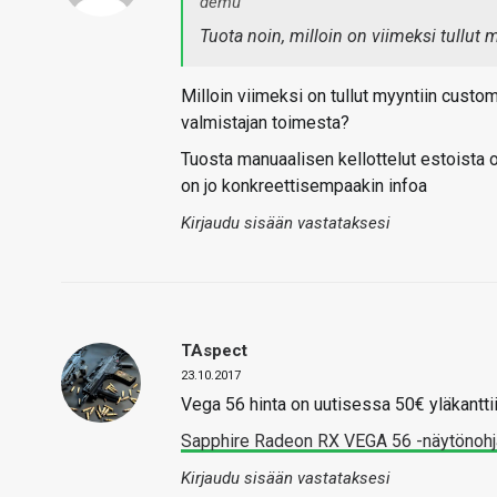
demu
Tuota noin, milloin on viimeksi tullut m
Milloin viimeksi on tullut myyntiin cust
valmistajan toimesta?
Tuosta manuaalisen kellottelut estoista o
on jo konkreettisempaakin infoa
Kirjaudu sisään vastataksesi
TAspect
23.10.2017
Vega 56 hinta on uutisessa 50€ yläkanttii
Sapphire Radeon RX VEGA 56 -näytönoh
Kirjaudu sisään vastataksesi