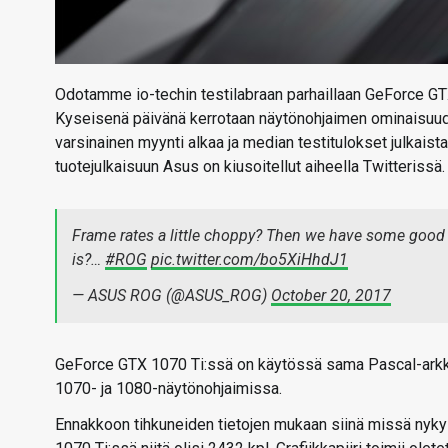
Odotamme io-techin testilabraan parhaillaan GeForce GTX 
Kyseisenä päivänä kerrotaan näytönohjaimen ominaisuudet
varsinainen myynti alkaa ja median testitulokset julkais
tuotejulkaisuun Asus on kiusoitellut aiheella Twitterissä.
Frame rates a little choppy? Then we have some good 
is?…
#ROG
pic.twitter.com/bo5XiHhdJ1
— ASUS ROG (@ASUS_ROG)
October 20, 2017
GeForce GTX 1070 Ti:ssä on käytössä sama Pascal-arkki
1070- ja 1080-näytönohjaimissa.
Ennakkoon tihkuneiden tietojen mukaan siinä missä nyk