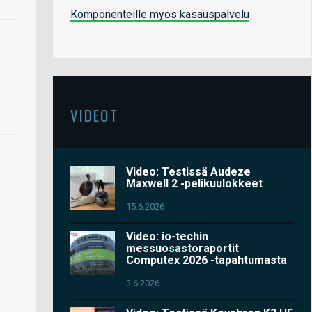
Komponenteille myös kasauspalvelu
VIDEOT
Video: Testissä Audeze
Maxwell 2 -pelikuulokkeet
15.6.2026
Video: io-techin
messuosastoraportit
Computex 2026 -tapahtumasta
3.6.2026