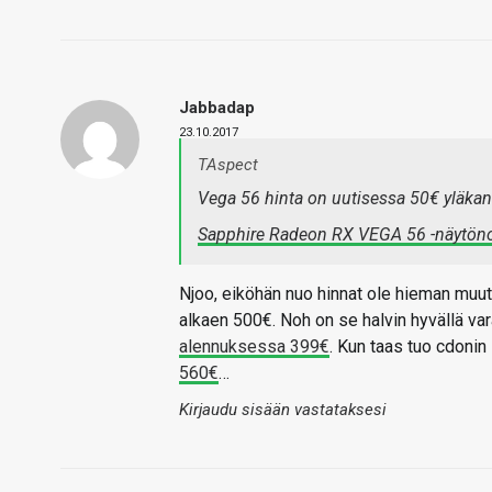
Jabbadap
23.10.2017
TAspect
Vega 56 hinta on uutisessa 50€ yläkant
Sapphire Radeon RX VEGA 56 -näytön
Njoo, eiköhän nuo hinnat ole hieman muutt
alkaen 500€. Noh on se halvin hyvällä v
alennuksessa 399€
. Kun taas tuo cdonin
560€
…
Kirjaudu sisään vastataksesi