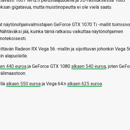
letettavasti 1607 MHz:n perustaajuudella ja 3D-rasituksessa 1683
san gigatavua, mutta muistinopeutta ei ole vielä saatu
at näytönohjainvalmistajien GeForce GTX 1070 Ti -mallit toimisiv
 Nähtäväksi jää, kuinka tämä ratkaisu vaikuttaa näytönohjaimen
inotekoisesti.
ttävän Radeon RX Vega 56 -mallin ja sijoittuvan johonkin Vega 5
n alapuolelle.
aen 440 euroa
ja GeForce GTX 1080
alkaen 540 euroa
, joten GeF
välimaastoon.
llä
alkaen 550 euroa
ja Vega 64:n
alkaen 625 euroa
.