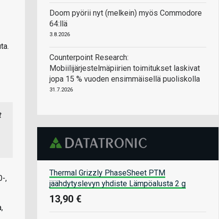
Doom pyörii nyt (melkein) myös Commodore
64:llä
3.8.2026
ta.
Counterpoint Research:
Mobiilijärjestelmäpiirien toimitukset laskivat
jopa 15 % vuoden ensimmäisellä puoliskolla
31.7.2026
t
Thermal Grizzly PhaseSheet PTM
-,
jäähdytyslevyn yhdiste Lämpöalusta 2 g
13,90 €
,