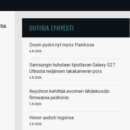
iä.
UUTISIA LYHYESTI
Doom pyörii nyt myös Paintissa
6.8.2026
Samsungin huhutaan tiputtavan Galaxy S27
Ultrasta neljännen takakameran pois
6.8.2026
Keychron kehittää avoimen lähdekoodin
firmwarea pelihiiriin
5.8.2026
Honor uudisti logonsa
5.8.2026