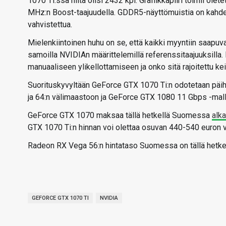
1070 Ti:ssä niitä olisi 2432 kpl. Grafiikkapiiri toimii o
MHz:n Boost-taajuudella. GDDR5-näyttömuistia on kahdek
vahvistettua.
Mielenkiintoinen huhu on se, että kaikki myyntiin saapuv
samoilla NVIDIAn määrittelemillä referenssitaajuuksilla.
manuaaliseen ylikellottamiseen ja onko sitä rajoitettu ke
Suorituskyvyltään GeForce GTX 1070 Ti:n odotetaan päihi
ja 64:n välimaastoon ja GeForce GTX 1080 11 Gbps -malli
GeForce GTX 1070 maksaa tällä hetkellä Suomessa
alk
GTX 1070 Ti:n hinnan voi olettaa osuvan 440-540 euron 
Radeon RX Vega 56:n hintataso Suomessa on tällä hetke
GEFORCE GTX 1070 TI
NVIDIA