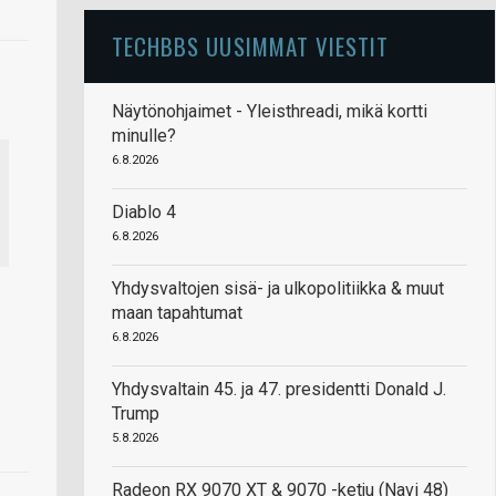
TECHBBS UUSIMMAT VIESTIT
Näytönohjaimet - Yleisthreadi, mikä kortti
minulle?
6.8.2026
Diablo 4
6.8.2026
Yhdysvaltojen sisä- ja ulkopolitiikka & muut
maan tapahtumat
6.8.2026
Yhdysvaltain 45. ja 47. presidentti Donald J.
Trump
5.8.2026
Radeon RX 9070 XT & 9070 -ketju (Navi 48)