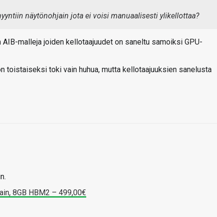
yyntiin näytönohjain jota ei voisi manuaalisesti ylikellottaa?
om AIB-malleja joiden kellotaajuudet on saneltu samoiksi GPU-
n toistaiseksi toki vain huhua, mutta kellotaajuuksien sanelusta
n.
jain, 8GB HBM2 – 499,00€