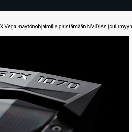
 Vega -näytönohjaimille piristämään NVIDIAn joulumyynt