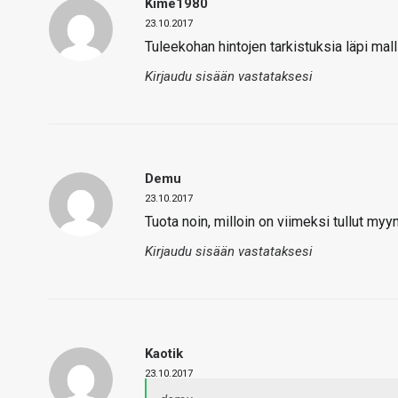
Kime1980
23.10.2017
Tuleekohan hintojen tarkistuksia läpi mal
Kirjaudu sisään vastataksesi
Demu
23.10.2017
Tuota noin, milloin on viimeksi tullut myyn
Kirjaudu sisään vastataksesi
Kaotik
23.10.2017