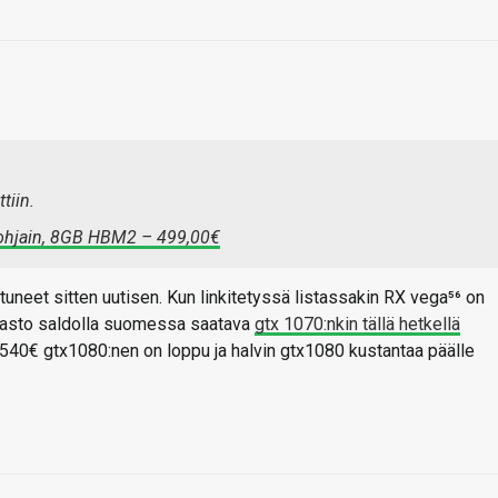
tiin.
ohjain, 8GB HBM2 – 499,00€
uneet sitten uutisen. Kun linkitetyssä listassakin RX vega⁵⁶ on
arasto saldolla suomessa saatava
gtx 1070:nkin tällä hetkellä
 540€ gtx1080:nen on loppu ja halvin gtx1080 kustantaa päälle