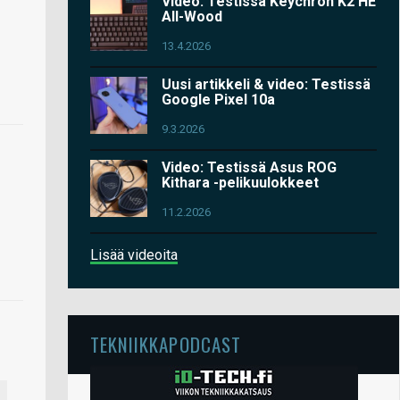
Video: Testissä Keychron K2 HE
All-Wood
13.4.2026
Uusi artikkeli & video: Testissä
Google Pixel 10a
9.3.2026
Video: Testissä Asus ROG
Kithara -pelikuulokkeet
11.2.2026
Lisää videoita
TEKNIIKKAPODCAST