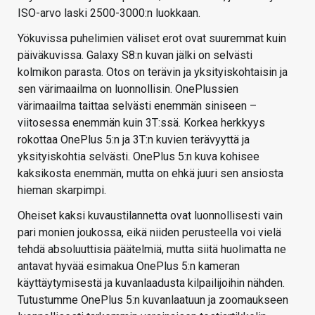
ISO-arvo laski 2500-3000:n luokkaan.
Yökuvissa puhelimien väliset erot ovat suuremmat kuin
päiväkuvissa. Galaxy S8:n kuvan jälki on selvästi
kolmikon parasta. Otos on terävin ja yksityiskohtaisin ja
sen värimaailma on luonnollisin. OnePlussien
värimaailma taittaa selvästi enemmän siniseen –
viitosessa enemmän kuin 3T:ssä. Korkea herkkyys
rokottaa OnePlus 5:n ja 3T:n kuvien terävyyttä ja
yksityiskohtia selvästi. OnePlus 5:n kuva kohisee
kaksikosta enemmän, mutta on ehkä juuri sen ansiosta
hieman skarpimpi.
Oheiset kaksi kuvaustilannetta ovat luonnollisesti vain
pari monien joukossa, eikä niiden perusteella voi vielä
tehdä absoluuttisia päätelmiä, mutta siitä huolimatta ne
antavat hyvää esimakua OnePlus 5:n kameran
käyttäytymisestä ja kuvanlaadusta kilpailijoihin nähden.
Tutustumme OnePlus 5:n kuvanlaatuun ja zoomaukseen