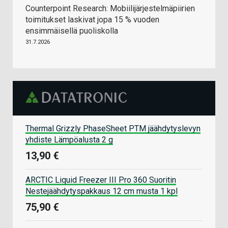
Counterpoint Research: Mobiilijärjestelmäpiirien
toimitukset laskivat jopa 15 % vuoden
ensimmäisellä puoliskolla
31.7.2026
Thermal Grizzly PhaseSheet PTM jäähdytyslevyn
yhdiste Lämpöalusta 2 g
13,90 €
ARCTIC Liquid Freezer III Pro 360 Suoritin
Nestejäähdytyspakkaus 12 cm musta 1 kpl
75,90 €