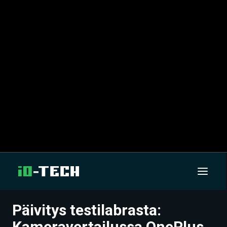
Päivitys testilabrasta:
UUTISET
Kameravertailussa OnePlus