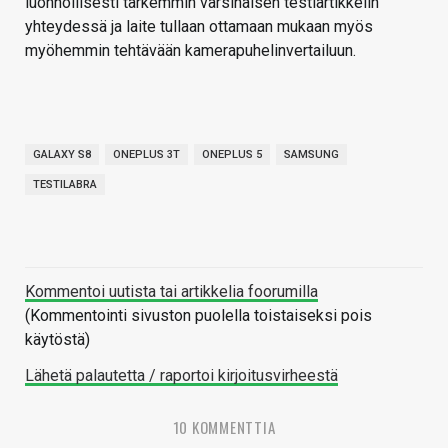
luonnollisesti tarkemmin varsinaisen testiartikkelin
yhteydessä ja laite tullaan ottamaan mukaan myös
myöhemmin tehtävään kamerapuhelinvertailuun.
GALAXY S8
ONEPLUS 3T
ONEPLUS 5
SAMSUNG
TESTILABRA
Kommentoi uutista tai artikkelia foorumilla
(Kommentointi sivuston puolella toistaiseksi pois
käytöstä)
Lähetä palautetta / raportoi kirjoitusvirheestä
10 KOMMENTTIA