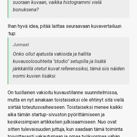
suoraan kuvaan, vaikka histogrammi vielä
bonuksena?
Ihan hyvä idea, pitää laittaa seuraavaan kuvavertailuun
:tup:
Junnaat
Onko ollut ajatusta vakioida ja hallita
kuvausolosuhteita "studio" setupilla ja lisätä
järkkärillä otetut kuvat referenssiksi, tämä siis näiden
normi kuvien lisäksi.
On tuollainen vakioitu kuvaustilanne suunnitelmissa,
mutta en nyt ainakaan toistaiseksi ole ehtinyt sitä vielä
siirtää toteutusvaiheeseen. Toistaiseksi menee kaikki
aika tämän startup-sivuston pyörittämiseen ja
keskeisimpien artikkelien julkisaamiseen. Nuo ovat
sitten tulevaisuuden juttuja, kun saadaan tämä toiminta
toivottavasti vakautumaan ja omaa työkuormaa vähän