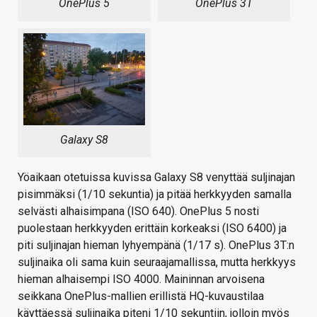
OnePlus 5
OnePlus 3T
Galaxy S8
Yöaikaan otetuissa kuvissa Galaxy S8 venyttää suljinajan
pisimmäksi (1/10 sekuntia) ja pitää herkkyyden samalla
selvästi alhaisimpana (ISO 640). OnePlus 5 nosti
puolestaan herkkyyden erittäin korkeaksi (ISO 6400) ja
piti suljinajan hieman lyhyempänä (1/17 s). OnePlus 3T:n
suljinaika oli sama kuin seuraajamallissa, mutta herkkyys
hieman alhaisempi ISO 4000. Maininnan arvoisena
seikkana OnePlus-mallien erillistä HQ-kuvaustilaa
käyttäessä suljinaika piteni 1/10 sekuntiin, jolloin myös