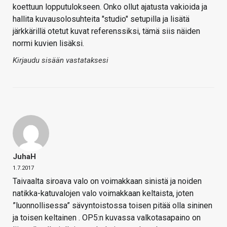
koettuun lopputulokseen. Onko ollut ajatusta vakioida ja
hallita kuvausolosuhteita "studio" setupilla ja lisätä
järkkärillä otetut kuvat referenssiksi, tämä siis näiden
normi kuvien lisäksi.
Kirjaudu sisään vastataksesi
JuhaH
1.7.2017
Taivaalta siroava valo on voimakkaan sinistä ja noiden
natikka-katuvalojen valo voimakkaan keltaista, joten
”luonnollisessa” sävyntoistossa toisen pitää olla sininen
ja toisen keltainen . OP5:n kuvassa valkotasapaino on