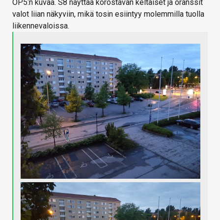
OP5:n kuvaa. S8 näyttää korostavan keltaiset ja oranssit
valot liian näkyviin, mikä tosin esiintyy molemmilla tuolla
liikennevaloissa.