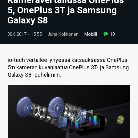
ARTIKKELIT
5, OnePlus 3T ja Samsung
Galaxy S8
VIDEOT
TECHBBS
30.6.2017 - 15:55
Juha Kokkonen
Mobiili
10
TIETOA
HINTA.FI
io-tech vertailee lyhyessä katsauksessa OnePlus
5:n kameran kuvanlaatua OnePlus 3T- ja Samsung
KAUPPA
Galaxy S8 -puhelimiin.
VAIHDA TEEMA
HAKU