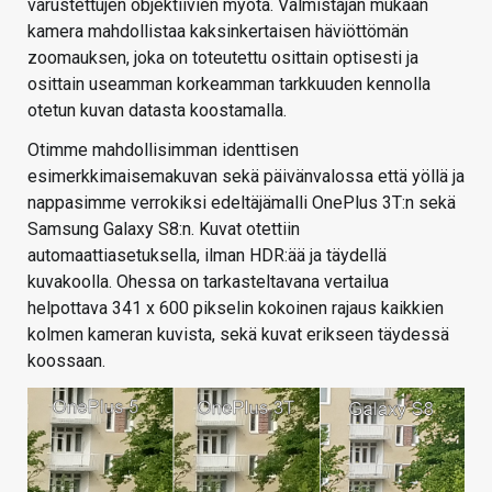
varustettujen objektiivien myötä. Valmistajan mukaan
kamera mahdollistaa kaksinkertaisen häviöttömän
zoomauksen, joka on toteutettu osittain optisesti ja
osittain useamman korkeamman tarkkuuden kennolla
otetun kuvan datasta koostamalla.
Otimme mahdollisimman identtisen
esimerkkimaisemakuvan sekä päivänvalossa että yöllä ja
nappasimme verrokiksi edeltäjämalli OnePlus 3T:n sekä
Samsung Galaxy S8:n. Kuvat otettiin
automaattiasetuksella, ilman HDR:ää ja täydellä
kuvakoolla. Ohessa on tarkasteltavana vertailua
helpottava 341 x 600 pikselin kokoinen rajaus kaikkien
kolmen kameran kuvista, sekä kuvat erikseen täydessä
koossaan.