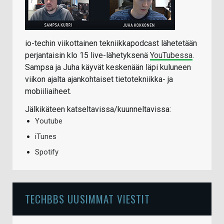
io-techin viikottainen tekniikkapodcast lähetetään
perjantaisin klo 15 live-lähetyksenä
YouTubessa
.
Sampsa ja Juha käyvät keskenään läpi kuluneen
viikon ajalta ajankohtaiset tietotekniikka- ja
mobiiliaiheet.
Jälkikäteen katseltavissa/kuunneltavissa:
Youtube
iTunes
Spotify
TECHBBS UUSIMMAT VIESTIT