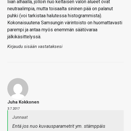
liian alhaalla, jolloin nuo keltaisen valon alueet ovat
neutraalimpia, mutta toisaalta sininen pää on palanut
puhki (voi tarkistaa halutessa histogrammista).
Kokonaisuutena Samsungin värintoisto on huomattavasti
parempi ja antaa myös enemmän säätövaraa
jälkikäsittelyssä.
Kirjaudu sisään vastataksesi
Juha Kokkonen
3.7.2017
Junnaat
Entä jos nuo kuvausparametrit ym. stämppäis