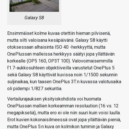
Galaxy S8
Ensimmäiset kolme kuvaa otettiin hieman pilvisenä,
mutta silti valoisana kesäpäivänä. Galaxy S8 käytti
otoksessaan alhaisinta ISO 40 -herkkyyttä, mutta
OnePlussan malleissa herkkyys säätyi jopa yllättävän
korkealle (OP5 160, OP3T 100). Valovoimaisemmilla
f1.7-aukkosuhteen objektiiveilla varustetut OnePlus 5
sekä Galaxy S8 käyttivät kuvissa noin 1/1500 sekunnin
suljinaikaa, kun taasen OnePlus 3T:n kuvassa valotusaika
oli pidempi 1/827 sekuntia.
Vertailurajauksen yksityiskohdista voi huomata
OnePlussan mallien korkeamman resoluution (16 vs. 12
megapikseliä), mutta ero ei ole niin suuri kuin voisi luulla.
Erot kuvien kokonaisilmeessä ovat jopa yllättävän pieniä,
mutta OnePlus 5:n kuva on kolmikon tummin ja Galaxy