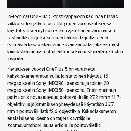
io-tech sai OnePlus 5 -testikappaleen käsiinsä runsas
viikko sitten ja laite on ollut ympärivuorokautisessa
käyttötestissä nyt noin viikon ajan. Ennen varsinaisen
testiartikkelin julkaisemista halusin tarjoilla pientä
esimakua kaksoiskameran kuvanlaadusta, joka varmasti
kiinnostaa monia mobiililaitteista kiinnostuneita io-techin
lukijoita.
Kertauksen vuoksi OnePlus 5 on varustettu
kaksoiskameraratkaisulla, joista toinen käyttää 16
megapikselin Sony IMX398 -sensoria ja toinen 20
megapikselin Sony IMX350 -sensoria. Ensin mainitun
parina on kinovastaavalta polttoväliltään 27,2 mm:n f1.7-
objektiivi ja jälkimmäisen yhteydessä käytetään 36,7
mm:n polttovälillistä f2.6-objektiivia. Kaksoiskameran
ensisijaisena ideana on tarjota käyttäjälle
zoomausmahdollisuus erilaisilla polttoväleillä