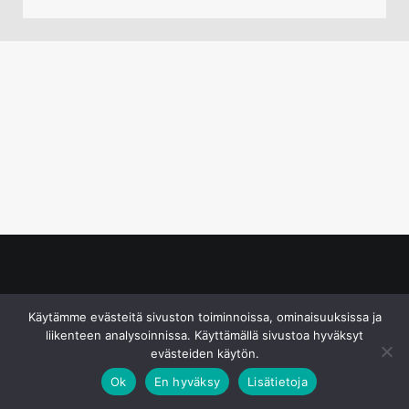
© S&J Media Oy
Käytämme evästeitä sivuston toiminnoissa, ominaisuuksissa ja
liikenteen analysoinnissa. Käyttämällä sivustoa hyväksyt
evästeiden käytön.
Ok
En hyväksy
Lisätietoja