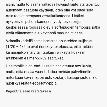
esiin, mutta toisaalta valtaosa kuvaustilanteista tapahtuu
automaattiasetusta käyttäen, joten sitä voi pitää siltä
osin realistisempana vertailutilanteena. Lisäksi
nykypäivän puhelinkamerat hyödyntävät paljon
keskeisessä roolissa olevia softapuolen temppuja, jotka
eivät välttämättä ole käytössä manuaalitilassa.
Vakaalla kädellä nämä hämäräolosuhteiden suljinajat
(1/20 – 1/5 s) ovat ihan käyttökelpoisia, eikä mitään
kamerajalkoja tarvita. Itsekään en käytä koskaan
artikkelien esimerkkikuvissa tukea.
Useimmilla high-end-luureilla saa otettua raw-kuvia,
mutta niitä ei saa vaan ladattua meidän palvelimelle
mitenkään kovin näppärästi, koska julkaisujärjestelmä ei
huoli kyseistä tiedostotyyppiä.
Kirjaudu sisään vastataksesi