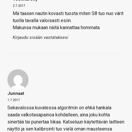
2.7.2017
Mä taasen nautin kovasti tuosta miten S8 tuo nuo värit
tuolla tavalla valoisasti esiin.
Makunsa mukaan näitä kannattaa hommata.
Kirjaudu sisään vastataksesi
Junnaat
1.7.2017
Sekavalossa kuvatessa algoritmin on ehkä hankala
saada valkotasapainoa kohdalleen, aina joku kohta
sinertää tai punertaa liikaa. Katseluun käytettävän laitteen
näyttö ja sen kalibrointi tuo vielä oman mausteensa