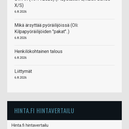
X/S)
6.8.2026
Mikä ärsyttää pyöräilijöissä (Oli:
Kilpapyöräilijöiden "pakat"..)
6.8.2026
Henkilökohtainen talous
6.8.2026
Liittymät
6.8.2026
HINTA.FI HINTAVERTAILU
Hinta.fi hintavertailu