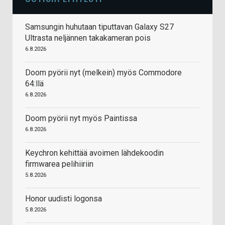
Samsungin huhutaan tiputtavan Galaxy S27
Ultrasta neljännen takakameran pois
6.8.2026
Doom pyörii nyt (melkein) myös Commodore
64:llä
6.8.2026
Doom pyörii nyt myös Paintissa
6.8.2026
Keychron kehittää avoimen lähdekoodin
firmwarea pelihiiriin
5.8.2026
Honor uudisti logonsa
5.8.2026