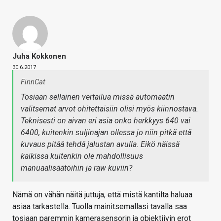
Juha Kokkonen
30.6.2017
FinnCat
Tosiaan sellainen vertailua missä automaatin
valitsemat arvot ohitettaisiin olisi myös kiinnostava.
Teknisesti on aivan eri asia onko herkkyys 640 vai
6400, kuitenkin suljinajan ollessa jo niin pitkä että
kuvaus pitää tehdä jalustan avulla. Eikö näissä
kaikissa kuitenkin ole mahdollisuus
manuaalisäätöihin ja raw kuviin?
Nämä on vähän näitä juttuja, että mistä kantilta haluaa
asiaa tarkastella. Tuolla mainitsemallasi tavalla saa
tosiaan paremmin kamerasensorin ja objektiivin erot