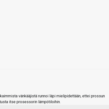
kaimmista vänkääjistä runnoi läpi mielipidettään, ettei prossun
tusta itse prosessorin lämpötiloihin.