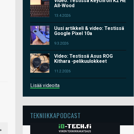
Video: Testissä Keychron K2 HE
All-Wood
13.4.2026
Uusi artikkeli & video: Testissä
Google Pixel 10a
9.3.2026
Video: Testissä Asus ROG
Kithara -pelikuulokkeet
11.2.2026
Lisää videoita
TEKNIIKKAPODCAST
»