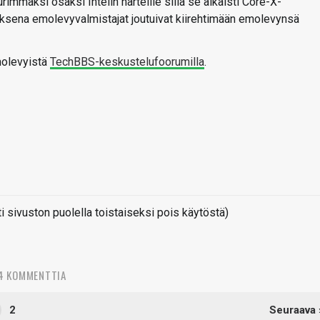
rimmaksi osaksi Intelin harteille sillä se aikaisti Core-X-
loksena emolevyvalmistajat joutuivat kiirehtimään emolevynsä
molevyistä
TechBBS-keskustelufoorumilla
.
sivuston puolella toistaiseksi pois käytöstä)
4 KOMMENTTIA
2
Seuraava 