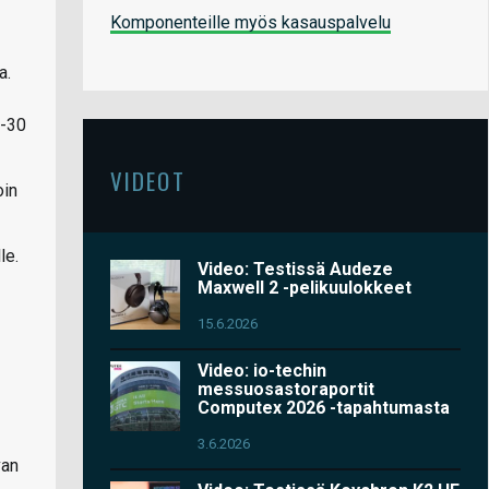
Komponenteille myös kasauspalvelu
a.
0-30
VIDEOT
oin
le.
Video: Testissä Audeze
Maxwell 2 -pelikuulokkeet
15.6.2026
Video: io-techin
messuosastoraportit
Computex 2026 -tapahtumasta
3.6.2026
van