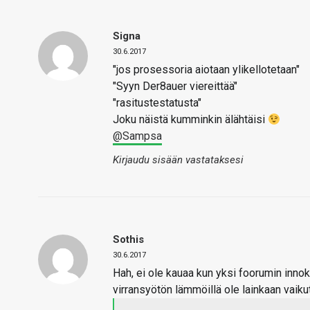
Signa
30.6.2017
"jos prosessoria aiotaan ylikellotetaan"
"Syyn Der8auer viereittää"
"rasitustestatusta"
Joku näistä kumminkin älähtäisi
@Sampsa
Kirjaudu sisään vastataksesi
Sothis
30.6.2017
Hah, ei ole kauaa kun yksi foorumin innok
virransyötön lämmöillä ole lainkaan vaiku