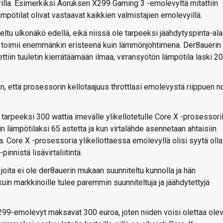
rilla. Esimerkiksi Aoruksen X299 Gaming 3 -emolevyltä mitattiin
mpötilat olivat vastaavat kaikkien valmistajien emolevyillä.
ltu ulkonäkö edellä, eikä niissä ole tarpeeksi jäähdytyspinta-ala
yny toimii enemmänkin eristeenä kuin lämmönjohtimena. Der8auerin
itettiin tuuletin kierrätäämään ilmaa, virransyötön lämpötila laski 2
n, että prosessorin kellotaajuus throttlasi emolevystä riippuen n
 tarpeeksi 300 wattia imevälle ylikellotetulle Core X -prosessoril
 lämpötilaksi 65 astetta ja kun virtalähde asennetaan ahtaisiin
ea. Core X -prosessoria ylikellottaessa emolevyllä olisi syytä olla
nnistä lisävirtaliitintä.
oita ei ole der8auerin mukaan suunniteltu kunnolla ja hän
uin markkinoille tulee paremmin suunniteltuja ja jäähdytettyjä
X299-emolevyt maksavat 300 euroa, joten niiden voisi olettaa ole