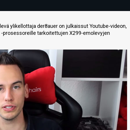
ä ylikellottaja der8auer on julkaissut Youtube-videon,
X -prosessoreille tarkoitettujen X299-emolevyjen