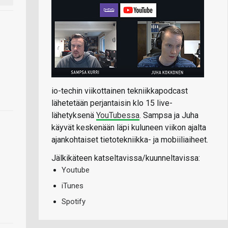
io-techin viikottainen tekniikkapodcast
lähetetään perjantaisin klo 15 live-
lähetyksenä
YouTubessa
. Sampsa ja Juha
käyvät keskenään läpi kuluneen viikon ajalta
ajankohtaiset tietotekniikka- ja mobiiliaiheet.
Jälkikäteen katseltavissa/kuunneltavissa:
Youtube
iTunes
Spotify