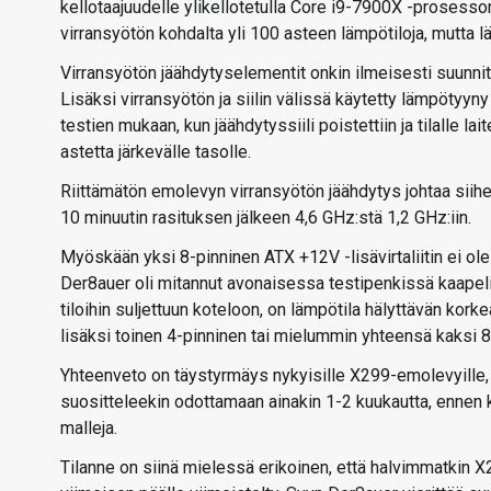
kellotaajuudelle ylikellotetulla Core i9-7900X -prosesso
virransyötön kohdalta yli 100 asteen lämpötiloja, mutta lä
Virransyötön jäähdytyselementit onkin ilmeisesti suunnite
Lisäksi virransyötön ja siilin välissä käytetty lämpöty
testien mukaan, kun jäähdytyssiili poistettiin ja tilalle la
astetta järkevälle tasolle.
Riittämätön emolevyn virransyötön jäähdytys johtaa siihe
10 minuutin rasituksen jälkeen 4,6 GHz:stä 1,2 GHz:iin.
Myöskään yksi 8-pinninen ATX +12V -lisävirtaliitin ei ole
Der8auer oli mitannut avonaisessa testipenkissä kaapelin
tiloihin suljettuun koteloon, on lämpötila hälyttävän kork
lisäksi toinen 4-pinninen tai mielummin yhteensä kaksi 8-pi
Yhteenveto on täystyrmäys nykyisille X299-emolevyille, j
suositteleekin odottamaan ainakin 1-2 kuukautta, ennen k
malleja.
Tilanne on siinä mielessä erikoinen, että halvimmatkin 