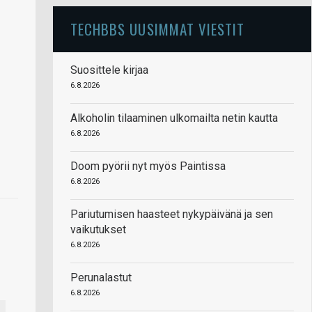
TECHBBS UUSIMMAT VIESTIT
Suosittele kirjaa
6.8.2026
Alkoholin tilaaminen ulkomailta netin kautta
6.8.2026
Doom pyörii nyt myös Paintissa
6.8.2026
Pariutumisen haasteet nykypäivänä ja sen
vaikutukset
6.8.2026
Perunalastut
6.8.2026