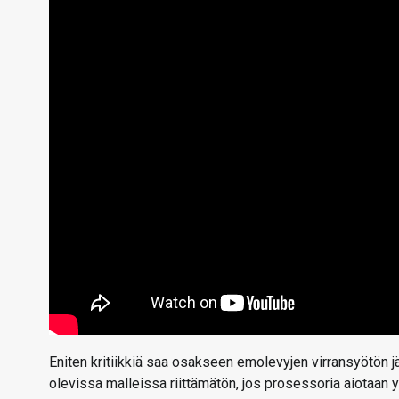
Eniten kritiikkiä saa osakseen emolevyjen virransyötön 
olevissa malleissa riittämätön, jos prosessoria aiotaan yli