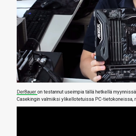
Der8auer
on testannut useimpia tällä hetkellä myynnissä 
Casekingin valmiiksi ylikellotetuissa PC-tietokoneissa, mu