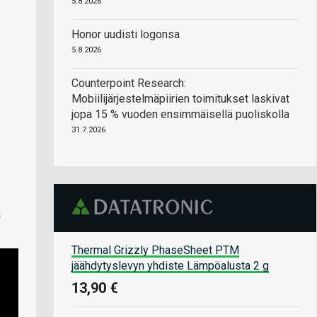
5.8.2026
Honor uudisti logonsa
5.8.2026
Counterpoint Research:
Mobiilijärjestelmäpiirien toimitukset laskivat
jopa 15 % vuoden ensimmäisellä puoliskolla
31.7.2026
ä
Thermal Grizzly PhaseSheet PTM
jäähdytyslevyn yhdiste Lämpöalusta 2 g
13,90 €