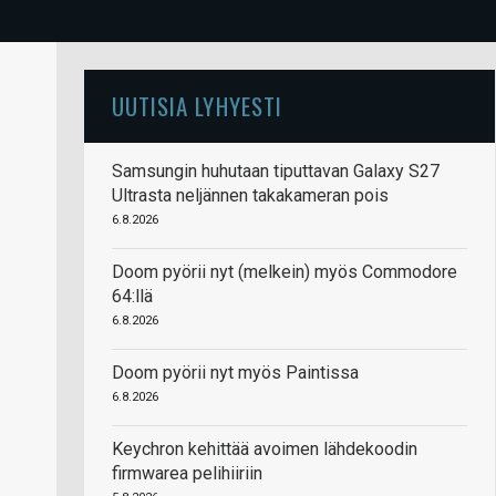
UUTISIA LYHYESTI
Samsungin huhutaan tiputtavan Galaxy S27
Ultrasta neljännen takakameran pois
6.8.2026
Doom pyörii nyt (melkein) myös Commodore
64:llä
6.8.2026
Doom pyörii nyt myös Paintissa
6.8.2026
Keychron kehittää avoimen lähdekoodin
firmwarea pelihiiriin