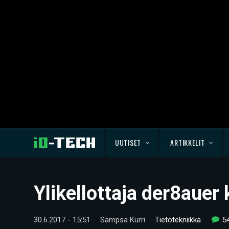
UUTISET
ARTIKKELIT
Ylikellottaja der8auer
30.6.2017 - 15:51
Sampsa Kurri
Tietotekniikka
5