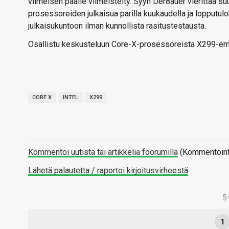
viimeisen päälle viimeistelty. Syyn Der8auer vierittää suu
prosessoreiden julkaisua parilla kuukaudella ja lopputu
julkaisukuntoon ilman kunnollista rasitustestausta.
Osallistu keskusteluun Core-X-prosessoreista X299-e
CORE X
INTEL
X299
Kommentoi uutista tai artikkelia foorumilla
(Kommentointi 
Lähetä palautetta / raportoi kirjoitusvirheestä
5
1