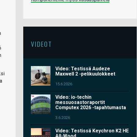
n
VIDEOT
6
m
Video: Testissä Audeze
ksi
Maxwell 2 -pelikuulokkeet
ja
15.6.2026
Video: io-techin
messuosastoraportit
Computex 2026 -tapahtumasta
3.6.2026
Video: Testissä Keychron K2 HE
All-Wood