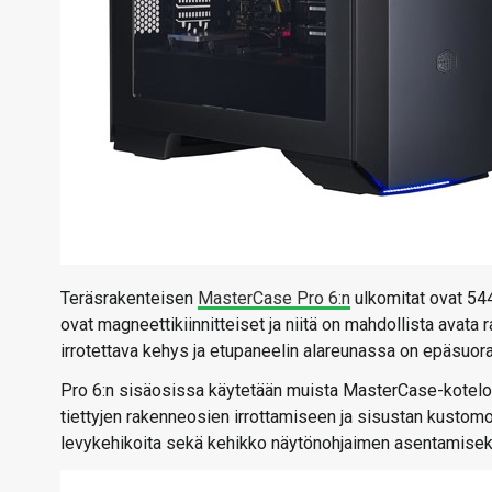
Teräsrakenteisen
MasterCase Pro 6:n
ulkomitat ovat 544
ovat magneettikiinnitteiset ja niitä on mahdollista avata
irrotettava kehys ja etupaneelin alareunassa on epäsuor
Pro 6:n sisäosissa käytetään muista MasterCase-koteloi
tiettyjen rakenneosien irrottamiseen ja sisustan kustomo
levykehikoita sekä kehikko näytönohjaimen asentamisek