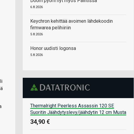
Doom pyörii nyt myös Paintissa
6.8.2026
Keychron kehittää avoimen lähdekoodin
firmwarea pelihiiriin
5.8.2026
Honor uudisti logonsa
5.8.2026
li
ää
Thermalright Peerless Assassin 120 SE
a
Suoritin Jäähdytyslevy/jäähdytin 12 cm Musta
34,90 €