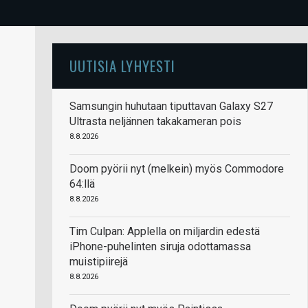
UUTISIA LYHYESTI
Samsungin huhutaan tiputtavan Galaxy S27
Ultrasta neljännen takakameran pois
8.8.2026
Doom pyörii nyt (melkein) myös Commodore
64:llä
8.8.2026
Tim Culpan: Applella on miljardin edestä
iPhone-puhelinten siruja odottamassa
muistipiirejä
8.8.2026