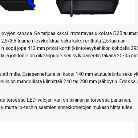
vyjen kanssa. Se tarjoaa kaksi irrotettavaa ulkoista 5,25 tuuma
a 2,5/3,5 tuuman levykelkkaa sekä kaksi erillistä 2,5 tuuman
in sopii jopa 412 mm pitkät kortit (kiintolevykehikon kohdalla 29
ila ja johdoille on oikeanpuoleisen kylkipaneelin takana 25-35 m
ettimille. Esiasennettuna on kaksi 140 mm etutuuletinta sekä y
liin on mahdollista kiinnittää 240 tai 280 mm jäähdytin. Edessä 
sta toisessa LED-valojen väri on sininen ja toisessa punainen.
toa, mutta io-techin saamien ennakkotietojen mukaan hinta tulee