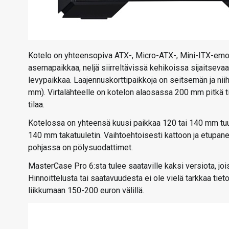
Kotelo on yhteensopiva ATX-, Micro-ATX-, Mini-ITX-emole
asemapaikkaa, neljä siirreltävissä kehikoissa sijaitseva
levypaikkaa. Laajennuskorttipaikkoja on seitsemän ja niih
mm). Virtalähteelle on kotelon alaosassa 200 mm pitkä t
tilaa.
Kotelossa on yhteensä kuusi paikkaa 120 tai 140 mm tuul
140 mm takatuuletin. Vaihtoehtoisesti kattoon ja etupanee
pohjassa on pölysuodattimet.
MasterCase Pro 6:sta tulee saataville kaksi versiota, joi
Hinnoittelusta tai saatavuudesta ei ole vielä tarkkaa tie
liikkumaan 150-200 euron välillä.