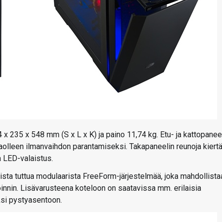
 x 235 x 548 mm (S x L x K) ja paino 11,74 kg. Etu- ja kattopanee
 raolleen ilmanvaihdon parantamiseksi. Takapaneelin reunoja kiert
a LED-valaistus.
sta tuttua modulaarista FreeForm-järjestelmää, joka mahdollista
innin. Lisävarusteena koteloon on saatavissa mm. erilaisia
si pystyasentoon.