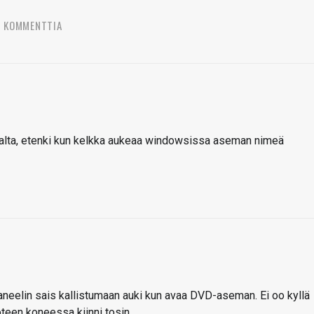
3 KOMMENTTIA
alta, etenki kun kelkka aukeaa windowsissa aseman nimeä
upaneelin sais kallistumaan auki kun avaa DVD-aseman. Ei oo kyllä
een koneessa kiinni tosin.