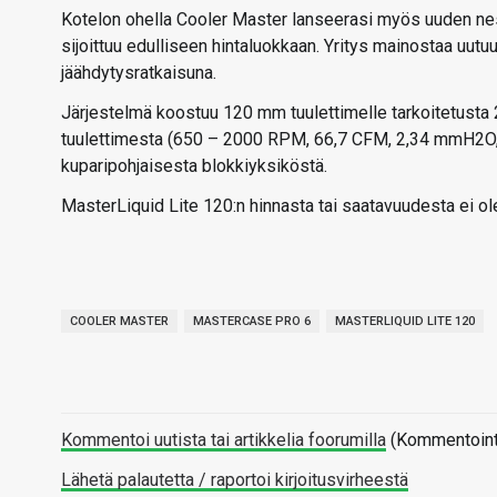
Kotelon ohella Cooler Master lanseerasi myös uuden ne
sijoittuu edulliseen hintaluokkaan. Yritys mainostaa uutu
jäähdytysratkaisuna.
Järjestelmä koostuu 120 mm tuulettimelle tarkoitetust
tuulettimesta (650 – 2000 RPM, 66,7 CFM, 2,34 mmH2O, 
kuparipohjaisesta blokkiyksiköstä.
MasterLiquid Lite 120:n hinnasta tai saatavuudesta ei ole
COOLER MASTER
MASTERCASE PRO 6
MASTERLIQUID LITE 120
Kommentoi uutista tai artikkelia foorumilla
(Kommentointi 
Lähetä palautetta / raportoi kirjoitusvirheestä