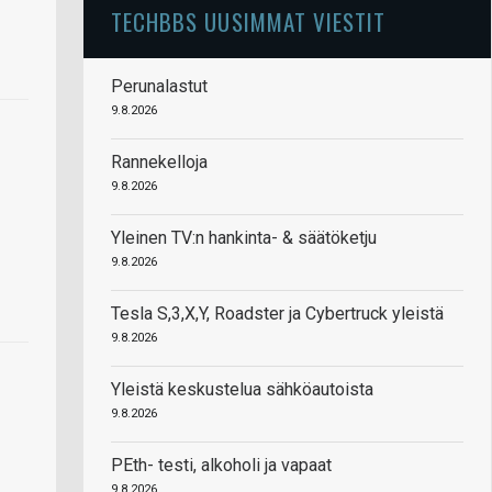
TECHBBS UUSIMMAT VIESTIT
Perunalastut
9.8.2026
Rannekelloja
9.8.2026
Yleinen TV:n hankinta- & säätöketju
9.8.2026
Tesla S,3,X,Y, Roadster ja Cybertruck yleistä
9.8.2026
Yleistä keskustelua sähköautoista
9.8.2026
PEth- testi, alkoholi ja vapaat
9.8.2026