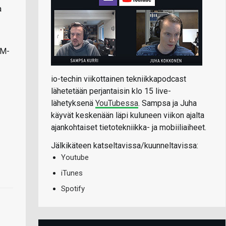
a
WM-
io-techin viikottainen tekniikkapodcast
lähetetään perjantaisin klo 15 live-
lähetyksenä
YouTubessa
. Sampsa ja Juha
käyvät keskenään läpi kuluneen viikon ajalta
ajankohtaiset tietotekniikka- ja mobiiliaiheet.
Jälkikäteen katseltavissa/kuunneltavissa:
Youtube
iTunes
Spotify