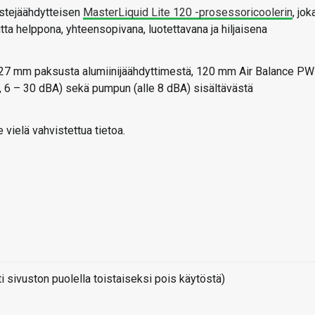
stejäähdytteisen
MasterLiquid Lite 120 -prosessoricoolerin
, jok
utta helppona, yhteensopivana, luotettavana ja hiljaisena
a 27 mm paksusta alumiinijäähdyttimestä, 120 mm Air Balance P
6 – 30 dBA) sekä pumpun (alle 8 dBA) sisältävästä
 vielä vahvistettua tietoa.
sivuston puolella toistaiseksi pois käytöstä)