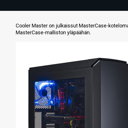
Cooler Master on julkaissut MasterCase-kotelomal
MasterCase-malliston yläpäähän.