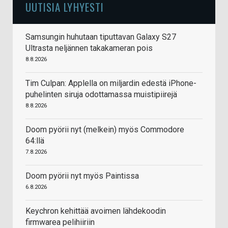
UUTISIA LYHYESTI
Samsungin huhutaan tiputtavan Galaxy S27
Ultrasta neljännen takakameran pois
8.8.2026
Tim Culpan: Applella on miljardin edestä iPhone-
puhelinten siruja odottamassa muistipiirejä
8.8.2026
Doom pyörii nyt (melkein) myös Commodore
64:llä
7.8.2026
Doom pyörii nyt myös Paintissa
6.8.2026
Keychron kehittää avoimen lähdekoodin
firmwarea pelihiiriin