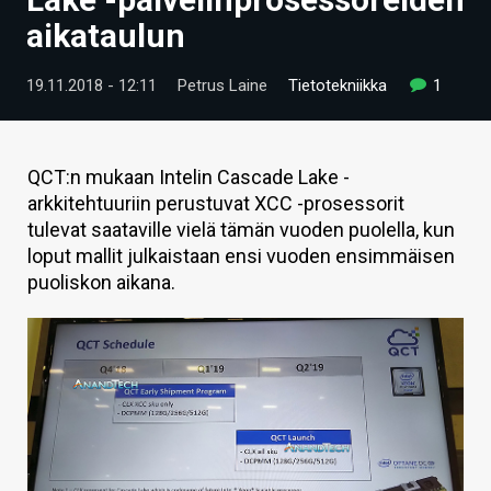
ARTIKKELIT
aikataulun
VIDEOT
19.11.2018 - 12:11
Petrus Laine
Tietotekniikka
1
TECHBBS
TIETOA
QCT:n mukaan Intelin Cascade Lake -
arkkitehtuuriin perustuvat XCC -prosessorit
HINTA.FI
tulevat saataville vielä tämän vuoden puolella, kun
loput mallit julkaistaan ensi vuoden ensimmäisen
KAUPPA
puoliskon aikana.
VAIHDA TEEMA
HAKU