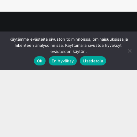
© S&J Media Oy
Käytämme evästeitä sivuston toiminnoissa, ominaisuuksissa ja
liikenteen analysoinnissa. Käyttämällä sivustoa hyväksyt
evästeiden käytön.
Ok
En hyväksy
Lisätietoja
;