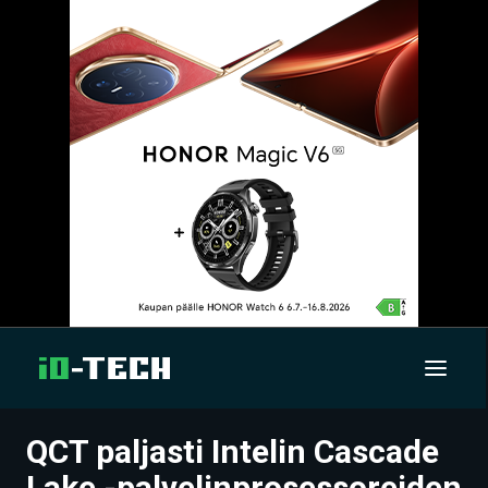
QCT paljasti Intelin Cascade
UUTISET
Lake -palvelinprosessoreiden