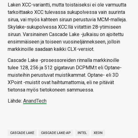
Laken XCC-variantti, mutta toistaiseksi ei ole varmuutta
tarkoittaako XCC tulevassa sukupolvessa vain suurinta
sirua, vai myös kahteen siruun perustuvia MCM-malleja.
Skylake-sukupolvessa XCC:llä viitattiin 28-ytimiseen
siruun. Varsinainen Cascade Lake -julkaisu on ajoitettu
ensimmäiseen ja toiseen vuosineljännekseen, jolloin
markkinoille saadaan kaikki CLX-versiot.
Cascade Lake -prosessoreiden rinnalla markkinoille
tulee 128, 256 ja 512 gigatavun DCPMM:t eli Optane-
muisteihin perustuvat muistikammat. Optane- eli 3D
XPoint -muistit ovat haihtumattomia, eli ne pitävät
tietonsa myös tietokoneen sammuessa.
Lähde:
AnandTech
CASCADE LAKE
CASCADE LAKE-AP
INTEL
XEON