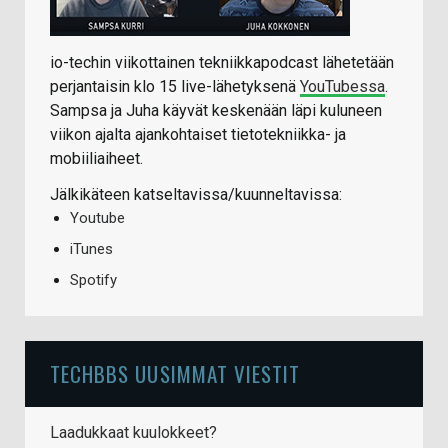
io-techin viikottainen tekniikkapodcast lähetetään
perjantaisin klo 15 live-lähetyksenä
YouTubessa
.
Sampsa ja Juha käyvät keskenään läpi kuluneen
viikon ajalta ajankohtaiset tietotekniikka- ja
mobiiliaiheet.
Jälkikäteen katseltavissa/kuunneltavissa:
Youtube
iTunes
Spotify
TECHBBS UUSIMMAT VIESTIT
Laadukkaat kuulokkeet?