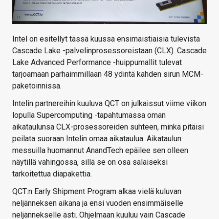
Intel on esitellyt tässä kuussa ensimaistiaisia tulevista
Cascade Lake -palvelinprosessoreistaan (CLX). Cascade
Lake Advanced Performance -huippumallit tulevat
tarjoamaan parhaimmillaan 48 ydintä kahden sirun MCM-
paketoinnissa.
Intelin partnereihin kuuluva QCT on julkaissut viime viikon
lopulla Supercomputing -tapahtumassa oman
aikataulunsa CLX-prosessoreiden suhteen, minkä pitäisi
peilata suoraan Intelin omaa aikataulua. Aikataulun
messuilla huomannut AnandTech epäilee sen olleen
näytillä vahingossa, sillä se on osa salaiseksi
tarkoitettua diapakettia.
QCT:n Early Shipment Program alkaa vielä kuluvan
neljänneksen aikana ja ensi vuoden ensimmäiselle
neljännekselle asti. Ohjelmaan kuuluu vain Cascade