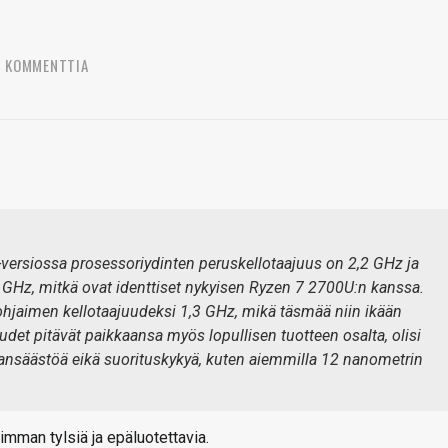
6 KOMMENTTIA
ersiossa prosessoriydinten peruskellotaajuus on 2,2 GHz ja
 GHz, mitkä ovat identtiset nykyisen Ryzen 7 2700U:n kanssa.
aohjaimen kellotaajuudeksi 1,3 GHz, mikä täsmää niin ikään
udet pitävät paikkaansa myös lopullisen tuotteen osalta, olisi
ansäästöä eikä suorituskykyä, kuten aiemmilla 12 nanometrin
imman tylsiä ja epäluotettavia.