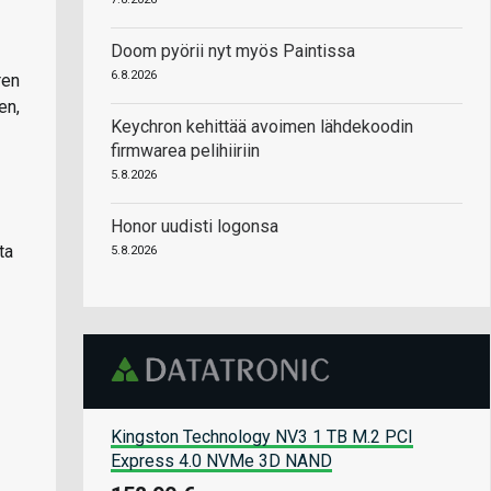
Doom pyörii nyt myös Paintissa
6.8.2026
ren
en,
Keychron kehittää avoimen lähdekoodin
firmwarea pelihiiriin
5.8.2026
Honor uudisti logonsa
ta
5.8.2026
Kingston Technology NV3 1 TB M.2 PCI
Express 4.0 NVMe 3D NAND