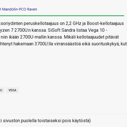
oriydinten peruskellotaajuus on 2,2 GHz ja Boost-kellotaajuus
Ryzen 7 2700U:n kanssa. SiSoft Sandra listaa Vega 10 -
niin ikään 2700U-mallin kanssa. Mikäli kellotaajuudet pitävät
ähtenyt hakemaan 3700U:lla virransäästöä eikä suorituskykyä, ku
0U
VEGA
sivuston puolella toistaiseksi pois käytöstä)