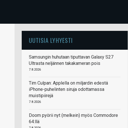
UUTISIA LYHYESTI
Samsungin huhutaan tiputtavan Galaxy S27
Ultrasta neljännen takakameran pois
7.8.2026
Tim Culpan: Applella on miljardin edestä
iPhone-puhelinten siruja odottamassa
muistipiirejä
7.8.2026
Doom pyörii nyt (melkein) myös Commodore
64:llä
7.8.2026