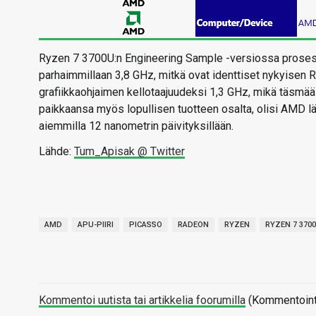
Ryzen 7 3700U:n Engineering Sample -versiossa prosess
parhaimmillaan 3,8 GHz, mitkä ovat identtiset nykyisen 
grafiikkaohjaimen kellotaajuudeksi 1,3 GHz, mikä täsmää 
paikkaansa myös lopullisen tuotteen osalta, olisi AMD l
aiemmilla 12 nanometrin päivityksillään.
Lähde:
Tum_Apisak @ Twitter
AMD
APU-PIIRI
PICASSO
RADEON
RYZEN
RYZEN 7 370
Kommentoi uutista tai artikkelia foorumilla
(Kommentointi 