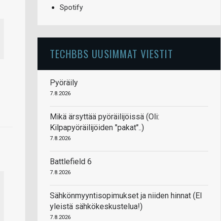
Spotify
TECHBBS UUSIMMAT VIESTIT
Pyöräily
7.8.2026
Mikä ärsyttää pyöräilijöissä (Oli:
Kilpapyöräilijöiden "pakat"..)
7.8.2026
Battlefield 6
7.8.2026
Sähkönmyyntisopimukset ja niiden hinnat (EI
yleistä sähkökeskustelua!)
7.8.2026