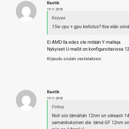
Kaotik
19.11.2018
Kazyaa
15w cpu + gpu kellotus? Itse elän siin
Ei AMD:lla edes ole mitään Y-malleja.
Nykyiset U-mallit on konfiguroitavissa 
Kirjaudu sisään vastataksesi
Kaotik
19.11.2018
Finboy
Noh siis tämähän 12nm on oikeasti 14n
samankokoinen die. tämä GF 12nm on j