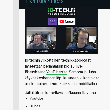
TEKNIIKKAPODCAST
io-techin viikottainen tekniikkapodcast
lähetetään perjantaisin klo 15 live-
lähetyksenä
YouTubessa
. Sampsa ja Juha
käyvät keskenään läpi kuluneen viikon ajalta
ajankohtaiset tietotekniikka- ja mobiiliaiheet.
Jälkikäteen katseltavissa/kuunneltavissa:
Youtube
iTunes