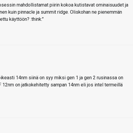
sessin mahdollistamat piirin kokoa kutistavat ominaisuudet ja
nen kuin pinnacle ja summit ridge. Oliskohan ne pienemmän
ettu käyttöön? :think:"
keasti 14nm siinä on syy miksi gen 1 ja gen 2 rusinassa on
12nm on jatkokehitetty sampan 14nm eli jos intel termeillä