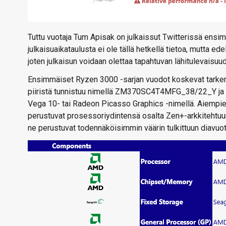
Tuttu vuotaja Tum Apisak on julkaissut Twitterissä ens
julkaisuaikataulusta ei ole tällä hetkellä tietoa, mutta ede
joten julkaisun voidaan olettaa tapahtuvan lähitulevaisuu
Ensimmäiset Ryzen 3000 -sarjan vuodot koskevat tarke
piiristä tunnistuu nimellä ZM370SC4T4MFG_38/22_Y ja se
Vega 10- tai Radeon Picasso Graphics -nimellä. Aiempien
perustuvat prosessoriydintensä osalta Zen+-arkkitehtuuri
ne perustuvat todennäköisimmin väärin tulkittuun diavuo