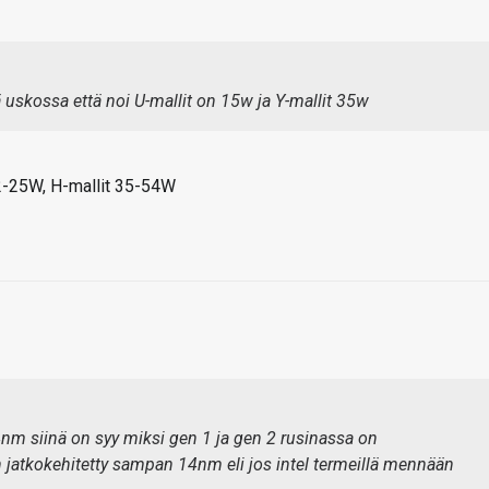
ä uskossa että noi U-mallit on 15w ja Y-mallit 35w
12-25W, H-mallit 35-54W
m siinä on syy miksi gen 1 ja gen 2 rusinassa on
atkokehitetty sampan 14nm eli jos intel termeillä mennään