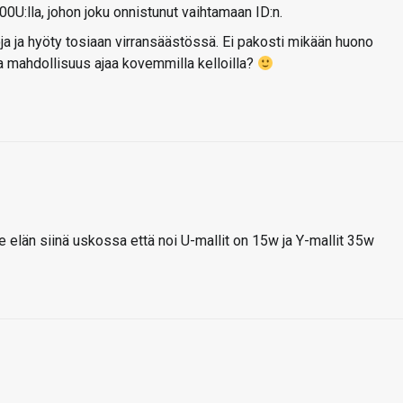
00U:lla, johon joku onnistunut vaihtamaan ID:n.
oja ja hyöty tosiaan virransäästössä. Ei pakosti mikään huono
ja mahdollisuus ajaa kovemmilla kelloilla?
 elän siinä uskossa että noi U-mallit on 15w ja Y-mallit 35w