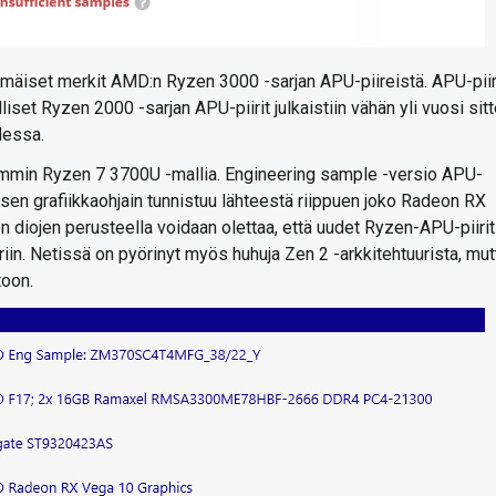
immäiset merkit AMD:n Ryzen 3000 -sarjan APU-piireistä. APU-pii
lliset Ryzen 2000 -sarjan APU-piirit julkaistiin vähän yli vuosi sitt
dessa.
mmin Ryzen 7 3700U -mallia. Engineering sample -versio APU-
n grafiikkaohjain tunnistuu lähteestä riippuen joko Radeon RX
 diojen perusteella voidaan olettaa, että uudet Ryzen-APU-piirit
in. Netissä on pyörinyt myös huhuja Zen 2 -arkkitehtuurista, mut
toon.